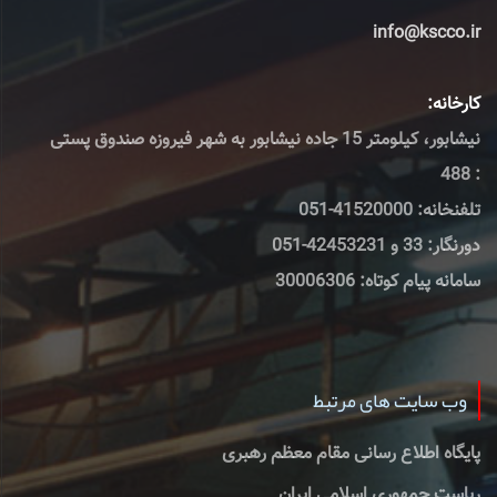
info@kscco.ir
کارخانه:
نیشابور، کیلومتر 15 جاده نیشابور به شهر فیروزه صندوق پستی
: 488
تلفنخانه: 41520000-051
دورنگار: 33 و 42453231-051
سامانه پیام کوتاه: 30006306
وب سایت های مرتبط
پایگاه اطلاع رسانی مقام معظم رهبری
ریاست جمهوری اسلامی ایران