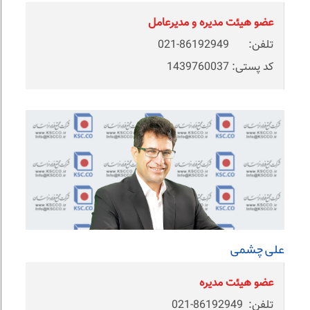
عضو هیئت مدیره و مدیرعامل
تلفن: 86192949-021
کد پستی: 1439760037
علی چشمی
عضو هیئت مدیره
تلفن: 86192949-021