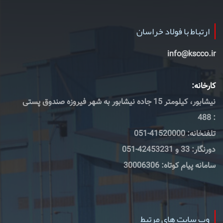
ارتباط با فولاد خراسان
info@kscco.ir
کارخانه:
نیشابور، کیلومتر 15 جاده نیشابور به شهر فیروزه صندوق پستی
: 488
تلفنخانه: 41520000-051
دورنگار: 33 و 42453231-051
سامانه پیام کوتاه: 30006306
وب سایت های مرتبط