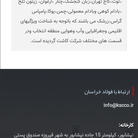
،توت،کاج تهران،زبان گنجشک،چنار ،ارغوان، زیتون تلخ
،بادام کوهی وبادام معمولی،چمن،یوکا،پامپاس
گراس،زرشک می باشند که باتوجه به شناخت ویژگیهای
اقلیمی وجغرافیایی وآب وهوایی منطقه انتخاب ودر
قسمت های مختلف شرکت کاشت گردیده است.
ارتباط با فولاد خراسان
info@kscco.ir
کارخانه:
نیشابور، کیلومتر 15 جاده نیشابور به شهر فیروزه صندوق پستی