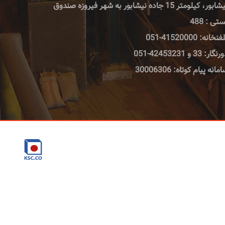
نیشابور، کیلومتر 15 جاده نیشابور به شهر فیروزه صندوق
تی : 488
نخانه: 41520000-051
گار: 33 و 42453231-051
مانه پیام کوتاه: 30006306