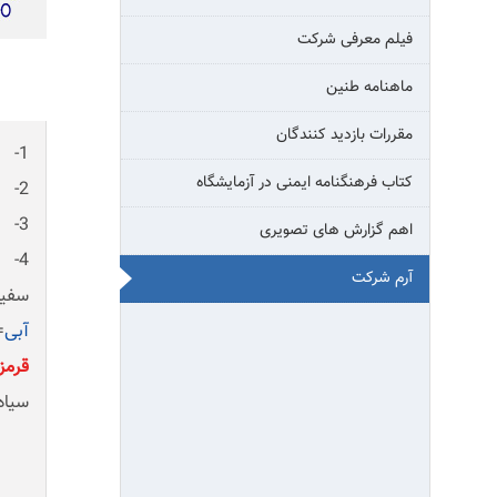
فیلم معرفی شرکت
ماهنامه طنین
مقررات بازدید کنندگان
1- نمای کلی آرام، برگرفته از برش عرضی بیلت(شمش)، نبشی و گندله به عنوان نمونه ای از محصولات شرکت می باشد.
کتاب فرهنگنامه ایمنی در آزمایشگاه
2- طراحی دایره در وسط آرم گویای (معدن) به عنوان منبع اصلی تامین مواد اولیه شرکت می باشد.
3- طراحی حروف KSC. CO معرف Khorasan steel complex company می باشد.
اهم گزارش های تصویری
4- رنگ های آرم معرف:
آرم شرکت
سفید
آبی
=
قرمز
سیاه