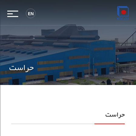
EN
حراست
حراست