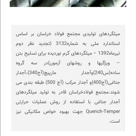
میلگردهای تولیدی مجتمع فولاد خراسان بر اساس
استاندارد ملی به شماره3132 (تجدید نظر دوم
تیرماه1392 – میلگردهای گرم نوردیده برای تسلیح بتن
– ویژگیها و روشهای آزمون)در سه گروه
ساده(س240)وآجدار مارپیچ(آج340)،آجدار
جناغی(آج400)و آجدار مرکب (آج 500) طبقه بندی می
شوند.مجتمع فولادخراسان قادر به تولید میلگردهای
آجدار جناغی با استفاده از روش عملیات حرارتی
Quench-Temper جهت بهبود خواص مکانیکی نیز
است.