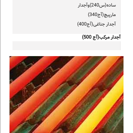
ساده(س240)وآجدار
مارپیچ(آج340)
آجدار جناغی(آج400)
آجدار مرکب(آج 500)