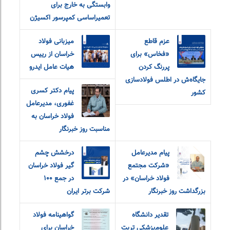
وابستگی به خارج برای
تعمیراساسی کمپرسور اکسیژن
عزم قاطع
میزبانی فولاد
«فخاس» برای
خراسان از رییس
پررنگ کردن
هیات عامل ایدرو
جایگاه‌ش در اطلس فولادسازی
پیام دکتر کسری
کشور
غفوری، مدیرعامل
فولاد خراسان به
مناسبت روز خبرنگار
پیام مدیرعامل
درخشش چشم
«شرکت مجتمع
گیر فولاد خراسان
فولاد خراسان» در
در جمع ۱۰۰
بزرگداشت روز خبرنگار
شرکت برتر ایران
تقدیر دانشگاه
گواهینامه فولاد
علوم‌پزشکی تربت
خراسان برای