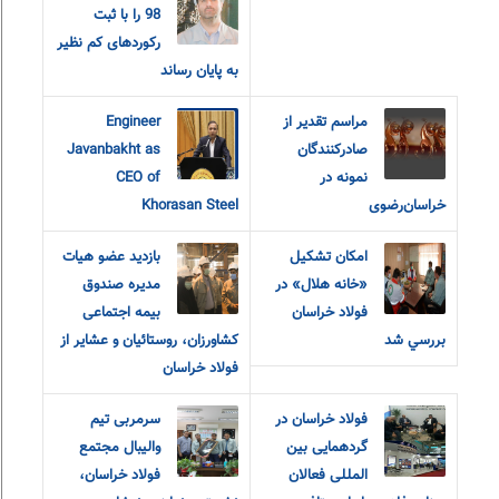
98 را با ثبت
رکوردهای کم نظیر
به پایان رساند
مراسم تقدیر از
Engineer
صادرکنندگان
Javanbakht as
نمونه در
CEO of
خراسان‌رضوی
Khorasan Steel
امکان تشکيل
بازدید عضو هیات
«خانه هلال» در
مدیره صندوق
فولاد خراسان
بیمه اجتماعی
بررسي شد
کشاورزان، روستائیان و عشایر از
فولاد خراسان
فولاد خراسان در
سرمربی تیم
گردهمایی بین
والیبال مجتمع
المللی فعالان
فولاد خراسان،