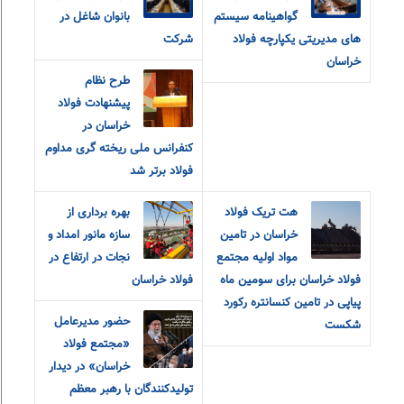
گواهینامه سیستم
بانوان شاغل در
های مدیریتی یکپارچه فولاد
شرکت
خراسان
طرح نظام
پیشنهادت فولاد
خراسان در
کنفرانس ملی ریخته گری مداوم
فولاد برتر شد
هت تریک فولاد
بهره برداری از
خراسان در تامین
سازه مانور امداد و
مواد اولیه مجتمع
نجات در ارتفاع در
فولاد خراسان برای سومین ماه
فولاد خراسان
پیاپی در تامین کنسانتره رکورد
حضور مدیرعامل
شکست
«مجتمع فولاد
خراسان» در دیدار
تولیدکنندگان با رهبر معظم