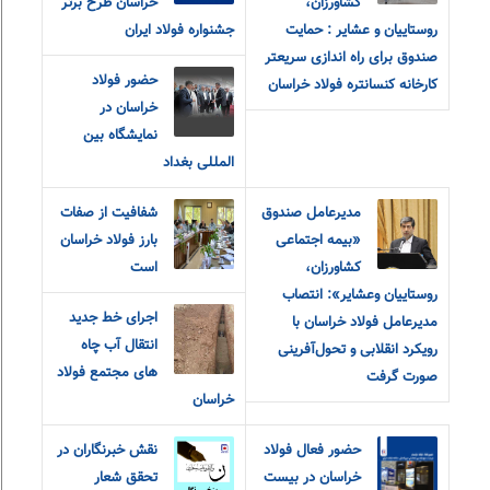
کشاورزان،
خراسان طرح برتر
روستاییان و عشایر : حمایت
جشنواره فولاد ایران
صندوق برای راه اندازی سریعتر
حضور فولاد
کارخانه کنسانتره فولاد خراسان
خراسان در
نمایشگاه بین
المللی بغداد
مدیرعامل صندوق
شفافیت از صفات
«بیمه اجتماعی
بارز فولاد خراسان
کشاورزان،
است
روستاییان و‌عشایر»: انتصاب
اجرای خط جدید
مدیرعامل فولاد خراسان با
انتقال آب چاه
رویکرد انقلابی و تحول‌آفرینی
های مجتمع فولاد
صورت گرفت
خراسان
حضور فعال فولاد
نقش خبرنگاران در
خراسان در بیست
تحقق شعار