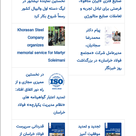
صنایع فلزی «ایران متافو»،
نخستین نماینده نیشابور در
فرصتی برای تبادل تجربه و
لیگ دسته اول والیبال کشور
تعاملات صنایع متالورژی
رسماً شروع بکار کرد
پیام دکتر
Khorasan Steel
محمدرضا
Company
سجادیان،
organizes
مدیرعامل شرکت «مجتمع
memorial service for Martyr
فولاد خراسان» در بزرگداشت
Soleimani
روز خبرنگار
در نخستین
ممیزی مجازی و از
راه دور اتفاق افتاد:
تمدید اعتبار گواهینامه های
«نظام مدیریت یکپارچه» فولاد
خراسان
تجدید و تمدید
قدردانی سرپرست
موفقیت آمیز
فولاد خراسان از