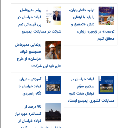
تولید دانش‌بنیان،
پیام مدیرعامل
را باید با ارتقای
فولاد خراسان در
نقش «تحقیق و‌
پی قهرمانی تیم
توسعه» در زنجیره ارزش،
شرکت در مسابقات ایمیدرو
محقق کنیم
رونمایی مدیرعامل
«مجتمع فولاد
خراسان» از طرح
های تازه این شرکت:
فولاد خراسان بر
آموزش مدیران
سکوی سوّم
فولاد خراسان با
فوتبال هفت نفره
نگاه راهبردی
مسابقات کشوری ایمیدرو ایستاد
90 درصد از
کنسانتره مورد نیاز
فولاد خراسان از