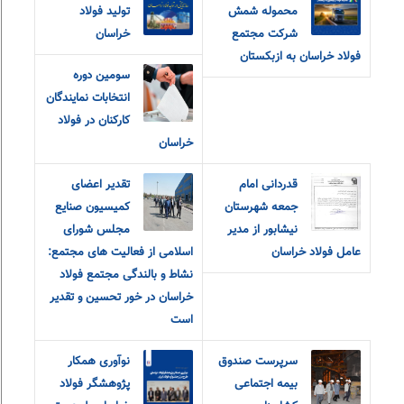
محموله شمش
تولید فولاد
شرکت مجتمع
خراسان
فولاد خراسان به ازبکستان
سومین دوره
انتخابات نمایندگان
کارکنان در فولاد
خراسان
قدردانی امام
تقدیر اعضای
جمعه شهرستان
کمیسیون صنایع
نیشابور از مدیر
مجلس شورای
عامل فولاد خراسان
اسلامی از فعالیت های مجتمع:
نشاط و بالندگی مجتمع فولاد
خراسان در خور تحسین و تقدیر
است
سرپرست صندوق
نوآوری همکار
بیمه اجتماعی
پژوهشگر فولاد