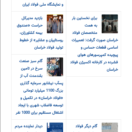
و نمایشگاه ملی فولاد ایران
برای نخستین بار
بازدید مدیرکل
به همت
حراست «صندوق
متخصصان فولاد
بیمه کشاورزان،
خراسان صورت گرفت: تعمیرات
روستاییان و عشایر» از خطوط
اساسی قطعات حساس و
تولید فولاد خراسان
پیچیده کمپرسورهای هوای
گام سبز صنعت
فشرده در کارخانه اکسیژن فولاد
سرخ در تامین
خراسان
بلندمدت آب از
پسآب نیشابور سرمایه گذاری
بزرگ 1100 میلیارد تومانی
«فولاد خراسان» در تکمیل و
توسعه فاضلاب شهری با ایجاد
اشتغال مستقیم برای 1000 نفر
گام دیگر فولاد
دیدار نماینده مردم