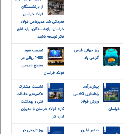
از بازنشستگان
فولاد خراسان
قدردانی شد مدیرعامل فولاد
خراسان: بازنشستگان، باید اتاق
فکر توسعه باشند
روز جهانی قدس
تصویب سود
گرامی باد
1400 ریالی در
مجمع عمومی
فولاد خراسان
پیش‌درآمد
نشست مشترک
راه‌اندازی آکادمی
«کمیته‌ی حفاظت
ورزش فولاد
فنی و بهداشت
خراسان
کار» فولاد خراسان با مدیران
اداره کار
صدور اولین
روز تاریخی در