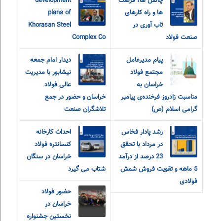
چالش ها، فرصت
development
ها و راه کارهای
plans of
تاب آوری در
Khorasan Steel
صنعت فولاد
Complex Co
پیام مدیرعامل
دیدار امام جمعه
مجتمع فولاد
نیشابور با مدیریت
خراسان به
عالی فولاد
مناسبت زادروز فرخنده‌ی پیامبر
خراسان و حضور در جمع
گرامی اسلام (ص)
تلاشگران صنعت
رشد پادار فخاس
احداث کارخانه
در مرداد با تحقق
کنسانتره فولاد
23 درصد از درآمد
خراسان در سنگان
5 ماهه و تقویت فروش شمش
شتاب می گیرد
فولادی
حضور فولاد
خراسان در
نخستین جشنواره