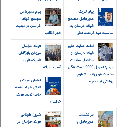
پیام تبریک
پیام مدیرعامل
مدیرعامل مجتمع
مجتمع فولاد
فولاد خراسان به
خراسان در تهنیت
مناسبت عید فرخنده فطر
فجر انقلاب
ادامه حمایت های
فولاد خراسان
فولاد خراسان از
میزبان بازرگانان
مدافعان سلامت
تاجیکستان و
مردم: تحویل 2000 دست «گان
آسیای میانه
حفاظت فردی» به «علوم
نمایش غیرت و
پزشکی نیشابور»
تلاش با رشد همه
جانبه تولید فولاد
خراسان
در نشست
شروع طوفانی
مدیرعامل با
فولاد خراسان در