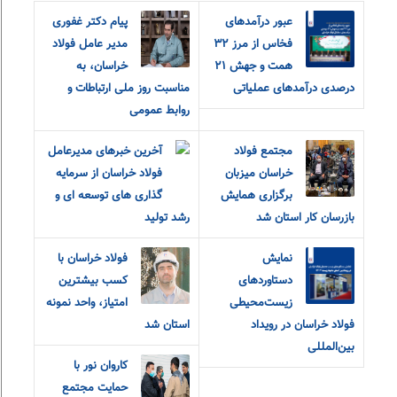
عبور درآمدهای
پیام دکتر غفوری
فخاس از مرز ۳۲
مدیر عامل فولاد
همت و جهش ۲۱
خراسان، به
درصدی درآمدهای عملیاتی
مناسبت روز ملی ارتباطات و
روابط عمومی
مجتمع فولاد
آخرین خبرهای مدیرعامل
خراسان میزبان
فولاد خراسان از سرمایه
برگزاری همایش
گذاری های توسعه ای و
بازرسان کار استان شد
رشد تولید
نمایش
فولاد خراسان با
دستاوردهای
کسب بیشترین
زیست‌محیطی
امتیاز، واحد نمونه
فولاد خراسان در رویداد
استان شد
بین‌المللی
کاروان نور با
حمایت مجتمع