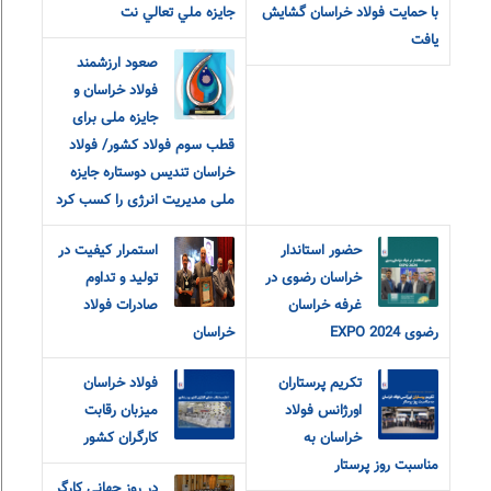
با حمایت فولاد خراسان گشایش
جايزه ملي تعالي نت
یافت
صعود ارزشمند
فولاد خراسان و
جایزه ملی برای
قطب سوم فولاد کشور/ فولاد
خراسان تندیس دوستاره جایزه
ملی مدیریت انرژی را کسب کرد
حضور استاندار
استمرار کیفیت در
خراسان رضوی در
تولید و تداوم
غرفه خراسان
صادرات فولاد
رضوی EXPO 2024
خراسان
تکریم پرستاران
فولاد خراسان
اورژانس فولاد
میزبان رقابت
خراسان به
کارگران کشور
مناسبت روز پرستار
در روز جهانی کارگر