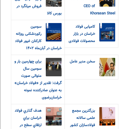
CEO of
فروش میلگرد در
Khorasan Steel
بورس کالا
کامیابی فولاد
سومین
خراسان در بازار
رکوردشکنی روزانه
محصولات فولادی
کارکنان غیور فولاد
خراسان در آبان‌ماه ۱۴۰۲
سخن مدیر عامل
برای چهارمین بار و
سومین سال
متوالی صورت
گرفت: تقدیر از «فولاد خراسان»
به عنوان صادرکننده نمونه
خراسان‌رضوی
بزرگترین مجمع
هدف گذاري فولاد
علمی سالانه
خراسان براي
فولادسازان کشور