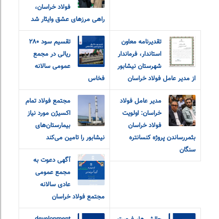
فولاد خراسان،
راهی مرزهای عشق و‌ایثار شد
تقدیرنامه معاون
تقسیم سود ۲۸۰
استاندار، فرماندار
ریالی در مجمع
شهرستان نیشابور
عمومی سالانه
از مدیر عامل فولاد خراسان
فخاس
مدیر عامل فولاد
مجتمع فولاد تمام
خراسان: اولویت
اکسیژن مورد نیاز
فولاد خراسان
بیمارستان‌های
بثمررساندن پروژه کنسانتره
نیشابور را تامین می‌کند
سنگان
آگهی دعوت به
مجمع عمومی
عادی سالانه
مجتمع فولاد خراسان