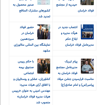
حیدریه از مجتمع
صدور محصول به
فولاد خراسان
کشورهای مشترک المنافع
تمدید شد
انتصاب جدید در
حضور فولاد
هیأت مدیره و
خراسان در
ابلاغ حکم
سیزدهمین
مدیرعامل فولاد خراسان
نمایشگاه بین المللی متالورژی
مشهد
پیام تبریک
با حکم رییس
مدیرعامل مجتمع
صندوق بیمه
فولاد خراسان به
اجتماعی
مناسبت فرارسیدن جشن میلاد
کشاورزان، عشایر و روستاییان و
پیامبر(ص) و امام صادق(ع)
با اتفاق آرای هیات مدیره:
مهندس امینی به عنوان «رییس
هیات مدیره فولاد خراسان»
منصوب شد