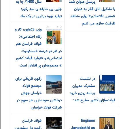
پرسنل عنوان شد:
سال 1400/ جا به
با تشکیل اتاق فکر به عنوان
جایی بی سابقه ی سه رکورد
«معین اقتصادی» برای منطقه
تولید بهره برداری در یک ماه
ظرفیت سازی می کنیم
وزیر «تعاون، کار و
رفاه اجتماعی»:
فولاد خراسان هم
در هر دو‌ عرصه «مسئولیت
اجتماعی» و «تولید فولاد کشور
» مجموعه‌ای پر افتخار است
در نشست
رکورد تاریخی برای
مشترک مدیران
مجتمع فولاد
برنامه ریزی خرید
خراسان جهش
فولادسازان کشور مطرح شد:
درخشان سودسازی هر سهم در
شرکت فولاد خراسان
Engineer
فولاد خراسان
Javanbakht as
رکورد دار بیشترین