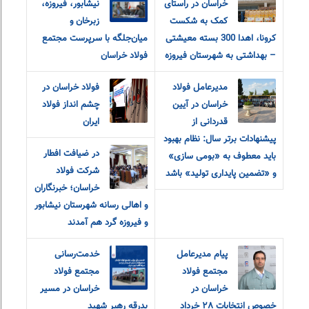
خراسان در راستای
نیشابور، فیروزه،
کمک به شکست
زبرخان و
کرونا، اهدا 300 بسته معیشتی
میان‌جلگه با سرپرست مجتمع
– بهداشتی به شهرستان فیروزه
فولاد خراسان
مدیرعامل فولاد
فولاد خراسان در
خراسان در آیین
چشم انداز فولاد
قدردانی از
ایران
پیشنهادات برتر سال: نظام بهبود
در ضیافت افطار
باید معطوف به «بومی سازی»
شرکت فولاد
و «تضمین پایداری تولید» باشد
خراسان؛ خبرنگاران
و اهالی رسانه شهرستان نیشابور
و فیروزه گرد هم آمدند
پیام مدیرعامل
خدمت‌رسانی
مجتمع فولاد
مجتمع فولاد
خراسان در
خراسان در مسیر
خصوص انتخابات ٢٨ خرداد
بدرقه رهبر شهید