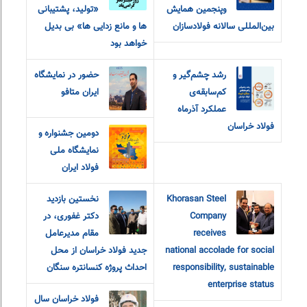
و‌پنجمین همایش
«تولید، پشتیبانی
بین‌المللی سالانه فولادسازان
ها و مانع زدایی ها» بی بدیل
خواهد بود
رشد چشم‌گیر و
حضور در نمایشگاه
کم‌سابقه‌ی
ایران متافو
عملکرد آذرماه
فولاد خراسان
دومین جشنواره و
نمایشگاه ملی
فولاد ایران
Khorasan Steel
نخستین بازدید
Company
دکتر غفوری، در
receives
مقام مدیرعامل
national accolade for social
جدید فولاد خراسان از محل
responsibility, sustainable
احداث پروژه کنسانتره سنگان
enterprise status
فولاد خراسان سال