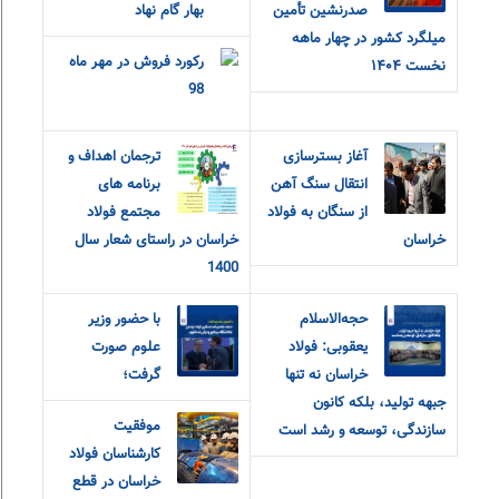
صدرنشین تأمین
بهار گام نهاد
میلگرد کشور در چهار ماهه
رکورد فروش در مهر ماه
نخست ۱۴۰۴
98
آغاز بسترسازی
ترجمان اهداف و
انتقال سنگ آهن
برنامه های
از سنگان به فولاد
مجتمع فولاد
خراسان
خراسان در راستای شعار سال
1400
حجه‌الاسلام
با حضور وزیر
یعقوبی: فولاد
علوم صورت
خراسان نه تنها
گرفت؛
جبهه تولید، بلکه کانون
موفقیت
سازندگی، توسعه و رشد است
کارشناسان فولاد
خراسان در قطع