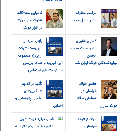
مراسم معارفه
کامیابی سه¬گانه
مدیر عامل جدید
«فولاد خراسان»
در بازار فولاد
کسری غفوری
بازدید میدانی
عضو هیات مدیره
سرپرست شرکت
انجمن
از پروژه مجموعه
تولیدکنندگان فولاد ایران شد
آبی فیروزه با هدف بررسی
مسئولیت‌های اجتماعی
حضور فولاد
تأکید بر تداوم
خراسان در
همکاری‌های
همایش سالانه
علمی، پژوهشی و
فولاد سازان
اجرایی
مجتمع فولاد
قطب تولید فولاد شرق
خراسان؛
کشور، با سه رکورد تازه به