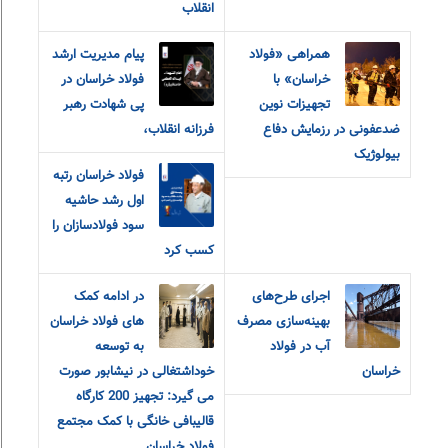
انقلاب
همراهی «فولاد
پیام مدیریت ارشد
خراسان» با
فولاد خراسان در
تجهیزات نوین
پی شهادت رهبر
ضدعفونی در رزمایش دفاع
فرزانه انقلاب،
بیولوژیک
فولاد خراسان رتبه
اول رشد حاشیه
سود فولادسازان را
کسب کرد
اجرای طرح‌های
در ادامه کمک
بهینه‌سازی مصرف
های فولاد خراسان
آب در فولاد
به توسعه
خراسان
خوداشتغالی در نیشابور صورت
می گیرد: تجهیز 200 کارگاه
قالیبافی خانگی با کمک مجتمع
فولاد خراسان