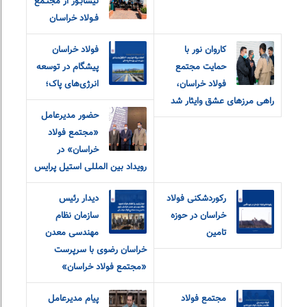
نيشابـور از مجتـمع
فـولاد خراسـان
کاروان نور با
فولاد خراسان
حمایت مجتمع
پیشگام در توسعه
فولاد خراسان،
انرژی‌های پاک؛
راهی مرزهای عشق و‌ایثار شد
حضور مدیرعامل
«مجتمع فولاد
خراسان» در
رویداد بین المللی استیل پرایس
رکوردشکنی فولاد
دیدار رئیس
خراسان در حوزه
سازمان نظام
تامین
مهندسی معدن
خراسان رضوی با سرپرست
«مجتمع فولاد خراسان»
مجتمع فولاد
پیام مدیرعامل