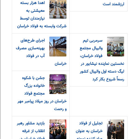
اهدا هزار بسته
ارزشمند است
معیشتی به
نیازمندان توسط
شرکت وابسته به فولاد خراسان
سرمربی تیم
اجرای طرح‌های
والیبال مجتمع
بهینه‌سازی مصرف
فولاد خراسان،
آب در فولاد
نخستین نماینده نیشابور در
خراسان
لیگ دسته اول والیبال کشور
جشن با شکوه
رسماً شروع بکار کرد
خانواده بزرگ
مجتمع فولاد
خراسان در روز میلاد پیامبر مهر
و رحمت
تجلیل از فولاد
بازدید مشاور رهبر
خراسان به عنوان
انقلاب از غرفه