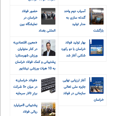
آسیاب دوم واحد
حضور فولاد
گندله سازی به
خراسان در
مدار تولید
نمایشگاه بین
بازگشت
المللی بغداد
بهار تولید فولاد
«معین اقتصادی»
خراسان با‌ دو رکورد
در کنار متولیان
شکنی آغاز شد
ورزش شهرستان:
پشتیبانی و کمک فولاد خراسان
به 10 هیات ورزشی نیشابور
آغاز ارزیابی نهایی
«فولاد خراسان»
جایزه ملی تعالی
در میان 5۰ شرکت
سازمانی در فولاد
برترِ تالار سرمایه
خراسان
پشتیبانی 8میلیارد
ریالی فولاد