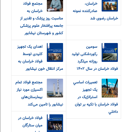
خراسان،
مجتمع فولاد
صادرکننده نمونه
خراسان به
خراسان رضوی شد
مناسبت روز پزشک و تقدیر از
جامعه پرافتخار علوم پزشکی
کشور و شهرستان نیشابور
سومین
اهدای یک تجهیز
رکوردشکنی تولید
کلیدی توسط
روزانه میلگرد
فولاد خراسان به
فولاد خراسان در سال ۱۴۰۲
مرکز انتقال خون نیشابور
تعميرات اساسي
مجتمع فولاد تمام
يک تجهيز
اکسیژن مورد نیاز
استراتژيک در
بیمارستان‌های
فولاد خراسان با تکيه بر توان
نیشابور را تامین می‌کند
داخلي
فولاد خراسان در
میان ستارگان