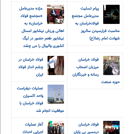
پیام‌ ‌تسلیت
مژده مدیرعامل
مدیرعامل مجتمع
«مجتمع فولاد
فولاد‌خراسان به
خراسان» به
مناسبت‌ فرارسیدن سالروز
اهالی ورزش نیشابور امسال
شهادت امام‌ رضا(ع)
نیشابور طعم حضور در لیگ
کشوری والیبال را می چشد
فولاد خراسان
فولاد خراسان در
میزبان اصحاب
چشم انداز فولاد
رسانه و خبرنگاران
ایران
حوزه صنعت
عملیات دیفراست
واحد اکسیژن
فولاد خراسان با
موفقیت انجام شد
فولاد خراسان
آغاز عملیات
درمسیر بی پایان
اجرایی احداث