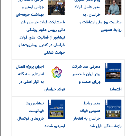
مدیر عامل فولاد
جهانی ایمنی و
خراسان، به
بهداشت حرفه¬ای
مناسبت روز ملی ارتباطات و
با مشارکت فولاد خراسان قدر
روابط عمومی
دانی رییس علوم پزشکی
نیشابور از فعالیت¬های فولاد
خراسان در کنترل بیماری¬ها و
حوادث شغلی
معرفی صد شرکت
اجرای پروژه اتصال
برتر ایران با حضور
انبارهای سه گانه
وزرای صمت و
به انبار اصلی در
اقتصاد؛
فولاد خراسان
مدیر روابط
نیشابوری‌ها
عمومی فولاد
فینالیست
خراسان به افتخار
بازی‌های فوتسال
بازنشستگی نایل شد
ایمیدرو شدند