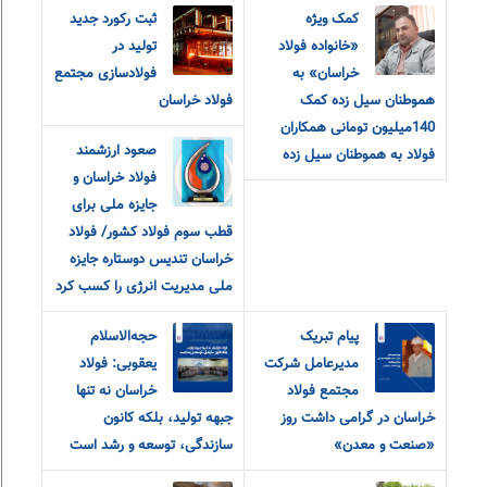
کمک ویژه
ثبت رکورد جدید
«خانواده فولاد
تولید در
خراسان» به
فولادسازی مجتمع
هموطنان سیل زده کمک
فولاد خراسان
140میلیون تومانی همکاران
صعود ارزشمند
فولاد به هموطنان سیل زده
فولاد خراسان و
جایزه ملی برای
قطب سوم فولاد کشور/ فولاد
خراسان تندیس دوستاره جایزه
ملی مدیریت انرژی را کسب کرد
پیام تبریک
حجه‌الاسلام
مدیرعامل شرکت
یعقوبی: فولاد
مجتمع فولاد
خراسان نه تنها
خراسان در گرامی داشت روز
جبهه تولید، بلکه کانون
«صنعت و معدن»
سازندگی، توسعه و رشد است