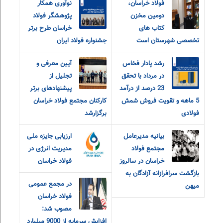
فولاد خراسان،
نوآوری همکار
دومین مخزن
پژوهشگر فولاد
کتاب های
خراسان طرح برتر
تخصصی شهرستان است
جشنواره فولاد ایران
رشد پادار فخاس
آیین معرفی و
در مرداد با تحقق
تجلیل از
23 درصد از درآمد
پیشنهادهای برتر
5 ماهه و تقویت فروش شمش
کارکنان مجتمع فولاد خراسان
فولادی
برگزارشد
بیانیه مدیرعامل
ارزیابی جایزه ملی
مجتمع فولاد
مدیریت انرژی در
خراسان در سالروز
فولاد خراسان
بازگشت سرافرازانه آزادگان به
در مجمع عمومی
میهن
فولاد خراسان
مصوب شد:
افزایش سرمایه از 9000 میلیارد