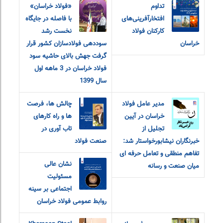
تداوم
«فولاد خراسان»
افتخارآفرینی‌های
با فاصله در جایگاه
کارکنان فولاد
نخست رشد
خراسان
سوددهی فولادسازان کشور قرار
گرفت جهش بالای حاشیه سود
فولاد خراسان در 3 ماهه اول
سال 1399
مدیر عامل فولاد
چالش ها، فرصت
خراسان در آیین
ها و راه کارهای
تجلیل از
تاب آوری در
خبرنگاران نیشابورخواستار شد:
صنعت فولاد
تفاهم منطقی و تعامل حرفه ای
نشان عالی
میان صنعت و رسانه
مسئولیت
اجتماعی بر سینه
روابط عمومی فولاد خراسان