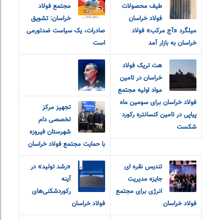
طیف محصولات
مجتمع فولاد
فولاد خراسان
خراسان: تشویق
میلگرد «آج مرکب» فولاد
صادرات، یک سیاست ضدتورمی
خراسان به بازار آمد
است
هت تریک فولاد
خراسان در تامین
مواد اولیه مجتمع
فولاد خراسان برای سومین ماه
تجهیز مرکز
پیاپی در تامین کنسانتره رکورد
تخصصی دام
شکست
شهرستان فیروزه
با حمایت مجتمع فولاد خراسان
تندیس نقره ای
«رشد تولید» در
جایزه مدیریت
آینه
انرژی برای مجتمع
رکوردشکنی‌های
فولاد خراسان
فولاد خراسان