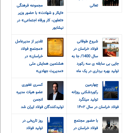
تعالی
مجموعه فرهنگی
«ایثار و شهادت» با حضور وزیر
«تعاون، کار و‌رفاه اجتماعی» در
نیشابور
شروع طوفانی
تقدیر از مدیرعامل
فولاد خراسان در
«مجتمع فولاد
سال 1400/ جا به
خراسان» در
جایی بی سابقه ی سه رکورد
هشتمین همایش ملی
تولید بهره برداری در یک ماه
«مدیریت جهادی»
چهارمین
کسری غفوری
رکوردشکنی روزانه
عضو هیات مدیره
تولید میلگرد
انجمن
فولاد خراسان در سال ۱۴۰۲
تولیدکنندگان فولاد ایران شد
با حضور مجتمع
روز تاریخی در
فولاد خراسان در
تولید فولاد