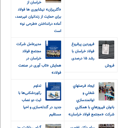
خراسان از
«گلریزان» نیشابوری ها فولاد
برای حمایت از زندانیان غیرعمد،
آماده درانداختن «طرحی نو»
است
فروردین پرفروغ
مدیرعامل شرکت
فولاد خراسان با
مجتمع فولاد
رشد ۱۵ درصدی
خراسان در
فروش
همایش «تاب آوری در صنعت
فولاد»
ايجاد فرصتهاي
تداوم
شغلي و
رکوردشکنی‌ها با
توانمندسازي
ثبت دو نصاب
بانوان فيروزهاي با همکاري
جدید در گندله‌سازی و احیا
شرکت «مجتمع فولاد خراسان»
مستقیم
پیام دکتر غفوری
گرامی داشت روز