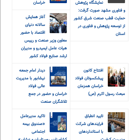
نمایشگاه پژوهش
خراسان
و فناوری مشهد صورت گرفت:
آغاز همایش
حمایت قطب صنعت شرق کشور
سالانه دنیای
از توسعه پژوهش و فناوری در
اقتصاد با حضور
استان
معاون وزیر صنعت و رییس
هیات عامل ایمیدرو و مدیران
ارشد صنایع فولاد کشور
افتتاح کانون
دیدار امام جمعه
پیشکسوتان فولاد
نیشابور با مدیریت
خراسان همزمان
عالی فولاد
مبعث رسول اکرم (ص)
خراسان و حضور در جمع
تلاشگران صنعت
تایید انطباق
تاکید مدیرعامل
فرایندهای شرکت
«صندوق بیمه‌
با استانداردهای
اجتماعی
مدیریت کیفیت
کشاورزان، روستاییان و عشایر»