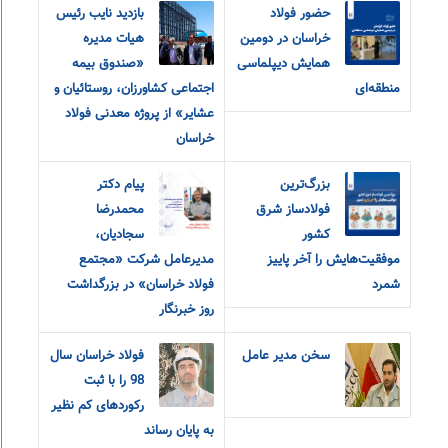
حضور فولاد
بازدید نایب رئیس
خراسان در دومین
هیات مدیره
همایش دیپلماسی
«صندوق بیمه
منطقه‌ای
اجتماعی کشاورزان، روستائیان و
عشایر» از پروژه معدنی فولاد
خراسان
بزرگ‌ترین
پیام دکتر
فولادساز شرق
محمدرضا
کشور
سجادیان،
موفقیت‌هایش را آخر پاییز
مدیرعامل شرکت «مجتمع
شمرد
فولاد خراسان» در بزرگداشت
روز خبرنگار
سخن مدیر عامل
فولاد خراسان سال
98 را با ثبت
رکوردهای کم نظیر
به پایان رساند