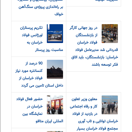
بر راه‌اندازی پروژه‌ی سنگ‌آهن
خواف
در روز جهانی کارگر
تکریم پرستاران
از بازنشستگان
اورژانس فولاد
فولاد خراسان
خراسان به
قدردانی شد مدیرعامل فولاد
مناسبت روز پرستار
خراسان: بازنشستگان، باید اتاق
90 درصد از
فکر توسعه باشند
کنسانتره مورد نیاز
فولاد خراسان از
داخل استان تامین می گردد
معاون وزیر تعاون
حضور فعال فولاد
کار و رفاه اجتماعی
خراسان در
در بازدید از فولاد
نمایشگاه بین
خراسان توانایی و تاب آوری
المللی ایران متافو
مجتمع فولاد خراسان بسیار