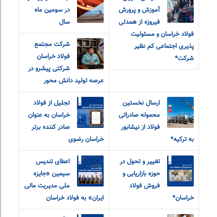
آموزش و‌ پرورش
در سومین ماه
فیروزه از همدلی
سال
فولاد خراسان و مسئولیت
شرکت مجتمع
پذیری اجتماعی کم نظیر
فولاد خراسان
شرکت*
شرکتی پیشرو در
عرصه تولید دانش محور
ارسال نخستین
تجلیل از فولاد
محموله صادراتی
خراسان به عنوان
فولاد از نیشابور
صادر کننده برتر
به ترکیه*
خراسان رضوی
تغییر و تحول در
اعطای تندیس
حوزه بازاریابی و
سیمین «جایزه
فروش فولاد
ملی مدیریت مالی
خراسان*
ایران» به فولاد خراسان