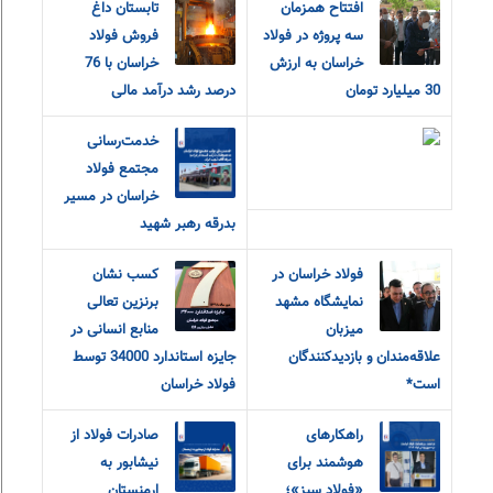
افتتاح همزمان
تابستان داغ
سه پروژه در فولاد
فروش فولاد
خراسان به ارزش
خراسان با 76
30 میلیارد تومان
درصد رشد درآمد مالی
خدمت‌رسانی
مجتمع فولاد
خراسان در مسیر
بدرقه رهبر شهید
فولاد خراسان در
کسب نشان
نمایشگاه مشهد
برنزین تعالی
میزبان
منابع انسانی در
علاقه‌مندان و‌ بازدیدکنندگان
جایزه استاندارد 34000 توسط
است*
فولاد خراسان
راهکارهای
صادرات فولاد از
هوشمند برای
نیشابور به
«فولاد سبز»؛
ارمنستان