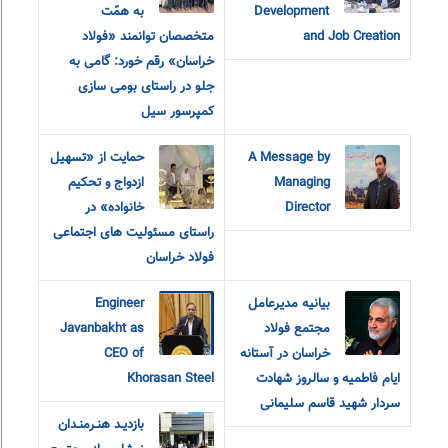
Development
به همّت
and Job Creation
متخصصان توانمند «فولاد
خراسان» رقم خورد: گامی به
جلو در راستای بومی سازی
کمپرسور سیل
A Message by
حمایت از «تسهیل
Managing
ازدواج و تحکیم
Director
خانواده» در
راستای مسئولیت های اجتماعی
فولاد خراسان
بیانیه مدیرعامل
Engineer
مجتمع فولاد
Javanbakht as
خراسان در آستانه
CEO of
ایام فاطمیه و سالروز شهادت
Khorasan Steel
سردار شهید قاسم سلیمانی
بازديـد هنـرمنـدان