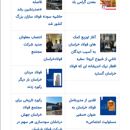
معدن گرامی باد
فاصله
«صدرنشین رشد
حاشیه سود» فولاد سازان بزرگ
کشور شد
آغاز توزیع کمک
انتصاب معاونان
های فولاد خراسان
جدید شرکت
به آسيب ديدگان
مجتمع
ناشي از شيوع كرونا: سفره
فولادخراسان
افطار نیک اندیشانه ای که فولاد
فولاد مردان
خراسان گسترد
خراسان بار دیگر
رکورد زدند
تقدیر از مدیرعامل
رکورد تاریخی برای
فولاد خراسان به
مجتمع فولاد
عنوان «سفیر
خراسان جهش
مسئولیت اجتماعی»
درخشان سودسازی هر سهم در
شرکت فولاد خراسان