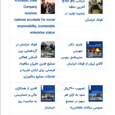
بررسی رفع موانع
Khorasan Steel
آخرین حلقه
Company
زنجیره تولید در
receives
فولاد خراسان
national accolade for social
responsibility, sustainable
enterprise status
بازدید دکتر
فولاد خراسان در
جهرمی
گردهمایی بین
مدیرعامل بورس
المللی فعالان
کالای ایران از فولاد خراسان
صنایع فلزی «ایران متافو»،
فرصتی برای تبادل تجربه و
تعاملات صنایع متالورژی
تصویب ۳۰۰ریال
تقدیر از همکاران
سود به ازای هر
مالی و حسابرسی
سهم در مجمع
به مناسبت روز
عمومی سالانه «فخاس»
حسابدار