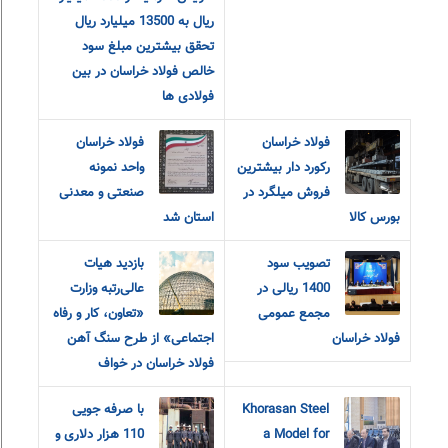
ریال به 13500 میلیارد ریال
تحقق بیشترین مبلغ سود
خالص فولاد خراسان در بین
فولادی ها
فولاد خراسان
فولاد خراسان
رکورد دار بیشترین
واحد نمونه
فروش میلگرد در
صنعتی و معدنی
بورس کالا
استان شد
تصویب سود
بازدید هیات
1400 ریالی در
عالی‌رتبه وزارت
مجمع عمومی
«تعاون، کار و رفاه
فولاد خراسان
اجتماعی» از طرح سنگ آهن
فولاد خراسان در خواف
Khorasan Steel
با صرفه جویی
a Model for
110 هزار دلاری و