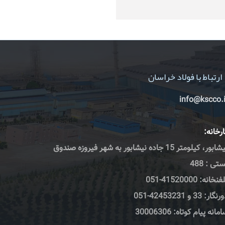
ارتباط با فولاد خراسان
info@kscco.i
رخانه:
نیشابور، کیلومتر 15 جاده نیشابور به شهر فیروزه صندوق
تی : 488
نخانه: 41520000-051
گار: 33 و 42453231-051
مانه پیام کوتاه: 30006306