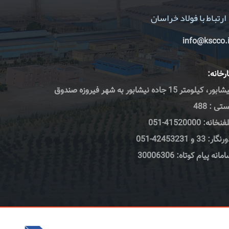
ارتباط با فولاد خراسان
info@kscco.i
رخانه:
نیشابور، کیلومتر 15 جاده نیشابور به شهر فیروزه صندوق
تی : 488
نخانه: 41520000-051
گار: 33 و 42453231-051
مانه پیام کوتاه: 30006306