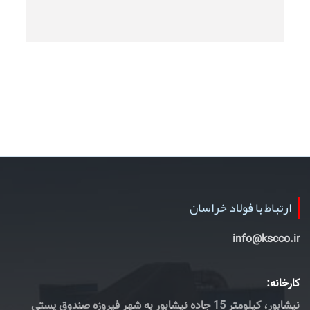
ارتباط با فولاد خراسان
info@kscco.ir
کارخانه:
نیشابور، کیلومتر 15 جاده نیشابور به شهر فیروزه صندوق پستی