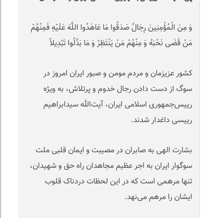
وَ مِنَ الْمُؤْمِنِينَ رِجَالٌ صَدَقُوا مَا عَاهَدُوا اللَّهَ عَلَيْهِ فَمِنْهُمْ
مَنْ قَضَى نَحْبَهُ وَ مِنْهُمْ مَنْ يَنْتَظِرُ وَ مَا بَدَّلُوا تَبْدِيلاً
کشور عزیزمان و مردم مومن و صبور ایران امروز در
سوگ از دست دادن رجال خدوم و پرتلاش، به ویژه
رییس‌جمهوری اسلامی ایران، آیت‌الله سیدابراهیم
رییسی داغدار شدند
.
بشارت الهی به صابران در مصیبت و ایمان قلبی ملت
سوگوار ایران به اجر عظیم مجاهدان راه حق و‌ شهیدان،
تنها مرهمی است که در این لحظات دردناک قلوب
ایشان را مرهم می‌نهد
.