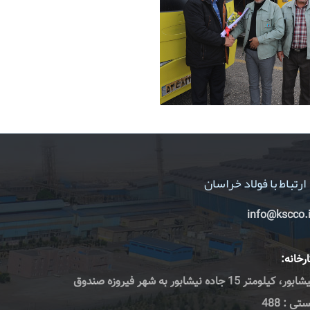
ارتباط با فولاد خراسان
info@kscco.i
رخانه:
نیشابور، کیلومتر 15 جاده نیشابور به شهر فیروزه صندوق
تی : 488