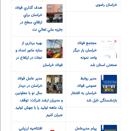
خراسان رضوی
هدف گذاري فولاد
خراسان براي
جايزه ملي تعالي نت
مجتمع فولاد
بهره برداری از
خراسان بار دیگر
سازه مانور امداد و
واحد نمونه
نجات در ارتفاع در
صنعتی استان شد
فولاد خراسان
مدیر روابط
مدير عامل فولاد
عمومی فولاد
خراسان در ديدار
خراسان به افتخار
سال نو با معاونين
بازنشستگی نایل شد
و مديران ارشد شرکت: توقف
یک ماهه تولید را با جهش تولید
جبران کنیم
پیام مدیرعامل
افتتاحيه ارزيابي