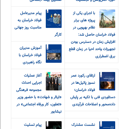
حوزه حمل‌ونقل و لجستیک
صندوق بیمه اجتماعی
با اجرای یکی از
پیام مدیرعامل
پروژه های برتر
فولاد خراسان به
نظام بهپویی در
مناسبت روز جهانی
فولاد خراسان حاصل شد:
کارگر
افزایش زمان در دسترس بودن
آموزش مدیران
تجهیزات واحد احیا در زمان قطع
فولاد خراسان با
برق اضطراری
نگاه راهبردی
ارتقای رکورد عمر
آغاز عملیات
نسوز پاتیل‌ها در
اجرایی احداث
فولاد خراسان؛
مجموعه فرهنگی
دستاوردی فنی با تکیه بر پایش
«ایثار و شهادت» با حضور وزیر
داده‌محور و اصلاحات فرآیندی
«تعاون، کار و‌رفاه اجتماعی» در
نیشابور
نشست مشترک
پیام‌ ‌تسلیت