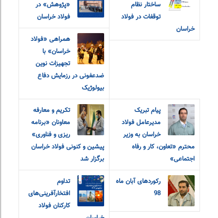
ساختار نظام
«پژوهش» در
توقفات در فولاد
فولاد خراسان
خراسان
همراهی «فولاد
خراسان» با
تجهیزات نوین
ضدعفونی در رزمایش دفاع
بیولوژیک
پیام تبریک
تکریم و معارفه
مدیرعامل فولاد
معاونان «برنامه
خراسان به وزیر
ریزی و فناوری»
محترم «تعاون، کار و رفاه
پیشین و کنونی فولاد خراسان
اجتماعی»
برگزار شد
رکوردهای آبان ماه
تداوم
98
افتخارآفرینی‌های
کارکنان فولاد