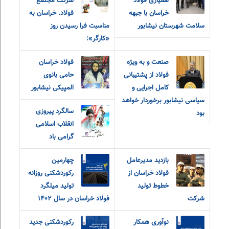
همیاری فولاد
شرکت مجتمع
خراسان با جبهه
فولاد. خراسان به
سلامت شهرستان نیشابور
مناسبت فرا رسیدن روز
«کارگر»:
صنعت و به ویژه
فولاد خراسان
فولاد از پشتیبانی
حامی بانوی
کامل اجرایی و
المپیکی نیشابور
سیاسی نیشابور برخوردار خواهد
سالگرد پیروزی
بود
انقلاب اسلامی
گرامی باد
بازدید مدیرعامل
چهارمین
فولاد خراسان از
رکوردشکنی روزانه
خطوط تولید
تولید میلگرد
شرکت
فولاد خراسان در سال ۱۴۰۲
نوآوری همکار
رکوردشکنی جدید