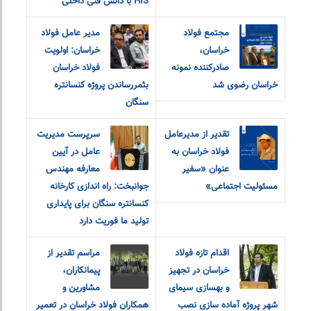
HIS با دانش فنی داخلی
مجتمع فولاد
مدیر عامل فولاد
خراسان،
خراسان: اولویت
صادرکننده نمونه
فولاد خراسان
خراسان رضوی شد
بثمررساندن پروژه کنسانتره
سنگان
تقدیر از مدیرعامل
سرپرست مدیریت
فولاد خراسان به
عامل در آیین
عنوان «سفیر
معارفه مهندس
مسئولیت اجتماعی»
جوانبخت: راه اندازی کارخانه
کنسانتره سنگان برای پایداری
تولید ما فوریت دارد
اقدام تازه فولاد
مراسم تقدیر از
خراسان در تجهیز
پیمانکاران،
و بهسازی سیمای
مشاورین و
شهر پروژه آماده سازی نصب
همکاران فولاد خراسان در تعمیر