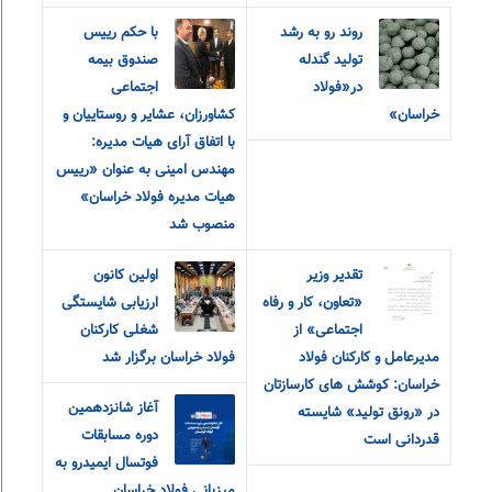
روند رو به رشد
با حکم رییس
تولید گندله
صندوق بیمه
در«فولاد
اجتماعی
خراسان»
کشاورزان، عشایر و روستاییان و
با اتفاق آرای هیات مدیره:
مهندس امینی به عنوان «رییس
هیات مدیره فولاد خراسان»
منصوب شد
تقدیر وزیر
اولین کانون
«تعاون، کار و رفاه
ارزیابی شایستگی
اجتماعی» از
شغلی کارکنان
مدیرعامل و کارکنان فولاد
فولاد خراسان برگزار شد
خراسان: کوشش های کارسازتان
آغاز شانزدهمین
در «رونق تولید» شایسته
دوره مسابقات
قدردانی است
فوتسال ایمیدرو به
میزبانی فولاد خراسان