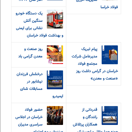
مدیریت انرژی
آغاز سال ۱۴۰۴؛
فولاد خراسا
یک دستگاه خودرو
سنگین آتش
نشانی برای ایمنی
و بهداشت فولاد خراسان
پیام تبریک
روز صنعت و
مدیرعامل شرکت
معدن گرامی باد
مجتمع فولاد
خراسان در گرامی داشت روز
درخشش فرزندان
«صنعت و معدن»
نیشابور در
مسابقات شنای
ایمیدرو
قدردانی از
حضور فولاد
رانندگان و
خراسان در اجلاس
همکاران پرتلاش
سراسری مدیران