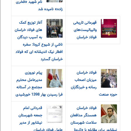
نام شهید «فخری
زاده» نامیده شد
قهرمانی تاریخی
آغاز توزیع کمک
والیبالیست‌های
های فولاد خراسان
فولاد خراسان
به آسيب ديدگان
ناشي از شيوع كرونا: سفره
افطار نیک اندیشانه ای که فولاد
خراسان گسترد
فولاد خراسان
پیام نوروزی
میزبان اصحاب
مدیرعامل محترم
رسانه و خبرنگاران
مجتمع در آستانه
حوزه صنعت
فرا رسیدن بهار 1398 خورشیدی
فولاد خراسان
قدردانی امام
همسنگر مدافعان
جمعه شهرستان
سلامت شهرستان
نیشابور از مدیر
نیشابور برای مقابله با «کرونا
عامل فولاد خراسان