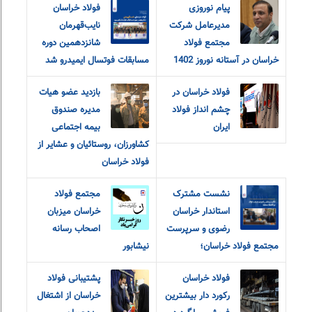
پیام نوروزی
فولاد خراسان
مدیرعامل شرکت
نایب‌قهرمان
مجتمع فولاد
شانزدهمین دوره
خراسان در آستانه نوروز 1402
مسابقات فوتسال ایمیدرو شد
فولاد خراسان در
بازدید عضو هیات
چشم انداز فولاد
مدیره صندوق
ایران
بیمه اجتماعی
کشاورزان، روستائیان و عشایر از
فولاد خراسان
نشست مشترک
مجتمع فولاد
استاندار خراسان
خراسان میزبان
رضوی و سرپرست
اصحاب رسانه
مجتمع فولاد خراسان؛
نیشابور
فولاد خراسان
پشتیبانی فولاد
رکورد دار بیشترین
خراسان از اشتغال