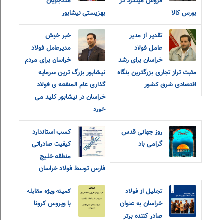
فروش میلگرد در
مددجویان
بورس کالا
بهزیستی نیشابور
تقدیر از مدیر
خبر خوش
عامل فولاد
مدیرعامل فولاد
خراسان برای رشد
خراسان برای مردم
مثبت تراز تجاری بزرگترین بنگاه
نیشابور بزرگ ترین سرمایه
اقتصادی شرق کشور
گذاری عام المنفعه ی فولاد
خراسان در نیشابور کلید می
خورد
روز جهانی قدس
کسب استاندارد
گرامی باد
کیفیت صادراتی
منطقه خلیج
فارس توسط فولاد خراسان
تجلیل از فولاد
کمیته ویژه مقابله
خراسان به عنوان
با ویروس کرونا
صادر کننده برتر