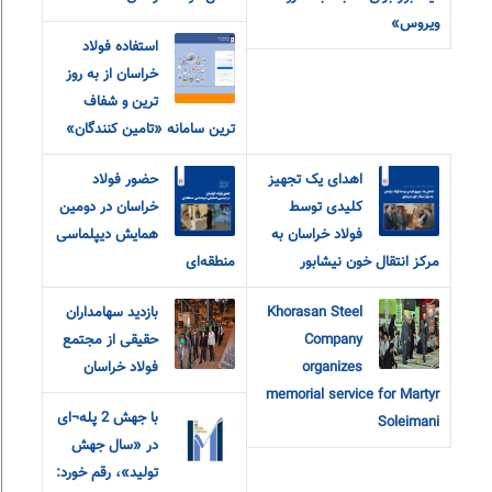
ویروس»
استفاده فولاد
خراسان از به روز
ترین و شفاف
ترین سامانه «تامین کنندگان»
اهدای یک تجهیز
حضور فولاد
کلیدی توسط
خراسان در دومین
فولاد خراسان به
همایش دیپلماسی
مرکز انتقال خون نیشابور
منطقه‌ای
Khorasan Steel
بازدید سهامداران
Company
حقیقی از مجتمع
organizes
فولاد خراسان
memorial service for Martyr
با جهش 2 پله¬ای
Soleimani
در «سال جهش
تولید»، رقم خورد: