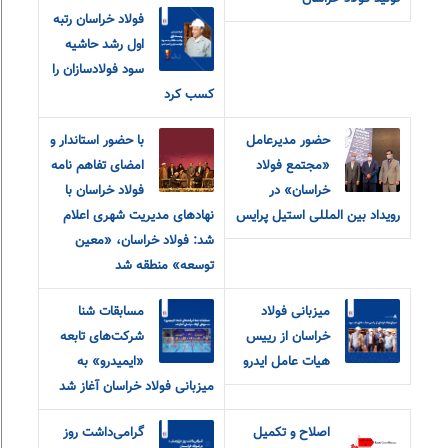
فولاد خراسان رتبه
اول رشد حاشیه
سود فولادسازان را
کسب کرد
حضور مدیرعامل
با حضور استاندار و
«مجتمع فولاد
امضای تفاهم نامه
خراسان» در
فولاد خراسان با
رویداد بین المللی استیل پرایس
نهادهای مدیریت شهری اعلام
شد: فولاد خراسان، «معین
توسعه» منطقه شد
میزبانی فولاد
مسابقات شنا
خراسان از رییس
شرکت‌های تابعه
هیات عامل ایدرو
«ایمیدرو» به
میزبانی فولاد خراسان آغاز شد
اصلاح و تکمیل
گرامی‌داشت روز