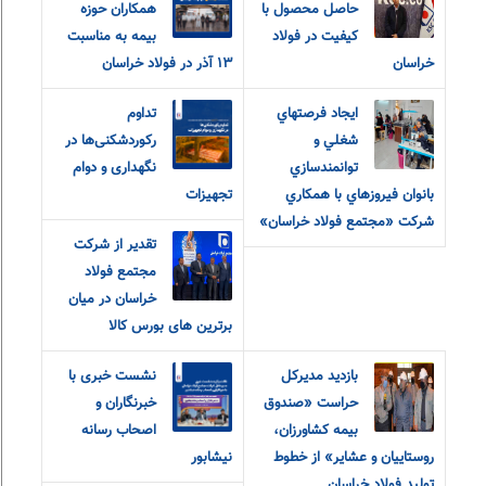
حاصل محصول با
همکاران حوزه
کیفیت در فولاد
بیمه به مناسبت
خراسان
۱۳ آذر در فولاد خراسان
ايجاد فرصتهاي
تداوم
شغلي و
رکوردشکنی‌ها در
توانمندسازي
نگهداری و دوام
بانوان فيروزهاي با همکاري
تجهیزات
شرکت «مجتمع فولاد خراسان»
تقدیر از شرکت
مجتمع فولاد
خراسان در میان
برترین های بورس کالا
بازدید مدیرکل
نشست خبری با
حراست «صندوق
خبرنگاران و
بیمه کشاورزان،
اصحاب رسانه
روستاییان و عشایر» از خطوط
نیشابور
تولید فولاد خراسان