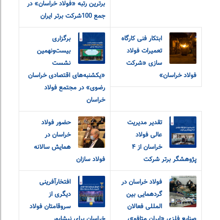
برترین رتبه «فولاد خراسان» در
جمع 100شرکت برتر ایران
ابتکار فنی کارگاه
برگزاری
تعمیرات فولاد
بیست‌ونهمین
سازی «شرکت
نشست
فولاد خراسان»
«یکشنبه‌های اقتصادی خراسان
رضوی» در مجتمع فولاد
خراسان
تقدیر مدیریت
حضور فولاد
عالی فولاد
خراسان در
خراسان از ۴
همایش سالانه
پژوهشگر برتر شرکت
فولاد سازان
فولاد خراسان در
افتخارآفرینی
گردهمایی بین
دیگری از
المللی فعالان
سروقامتان فولاد
صنایع فلزی «ایران متافو»،
خراسان برای نیشابور