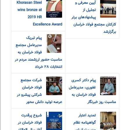
آیین معرفی و
Khorasan Steel
تجلیل از
wins bronze at
پیشنهادهای برتر
2019 HR
کارکنان مجتمع فولاد خراسان
Excellence Award
برگزارشد
پیام تبریک
مدیرعامل مجتمع
فولاد خراسان به
مناسبت حضور ارزشمند مردم در
انتخابات ٢٨ خرداد
پیام دکتر کسری
شرکت مجتمع
غفوری، مدیرعامل
فولاد خراسان
فولاد خراسان به
شرکتی پیشرو در
مناسبت روز خبرنگار
عرصه تولید دانش محور
تمدید اعتبار
شروع پرقدرت
گواهینامه نظام
فولاد خراسان در