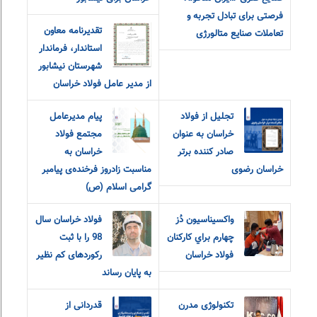
فرصتی برای تبادل تجربه و
تقدیرنامه معاون
تعاملات صنایع متالورژی
استاندار، فرماندار
شهرستان نیشابور
از مدیر عامل فولاد خراسان
تجلیل از فولاد
پیام مدیرعامل
خراسان به عنوان
مجتمع فولاد
صادر کننده برتر
خراسان به
خراسان رضوی
مناسبت زادروز فرخنده‌ی پیامبر
گرامی اسلام (ص)
واکسيناسيون دُز
فولاد خراسان سال
چهارم براي کارکنان
98 را با ثبت
فولاد خراسان
رکوردهای کم نظیر
به پایان رساند
تکنولوژی مدرن
قدردانی از