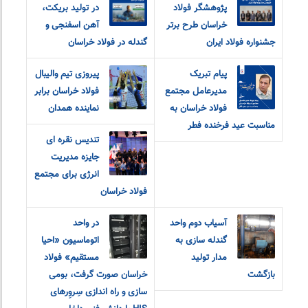
پژوهشگر فولاد
در تولید بریکت،
خراسان طرح برتر
آهن اسفنجی و
جشنواره فولاد ایران
گندله در فولاد خراسان
پیام تبریک
پیروزی تیم والیبال
مدیرعامل مجتمع
فولاد خراسان برابر
فولاد خراسان به
نماینده همدان
مناسبت عید فرخنده فطر
تندیس نقره ای
جایزه مدیریت
انرژی برای مجتمع
فولاد خراسان
آسیاب دوم واحد
در واحد
گندله سازی به
اتوماسیون «احیا
مدار تولید
مستقیم» فولاد
بازگشت
خراسان صورت گرفت، بومی
سازی و راه اندازی سِروِرهای