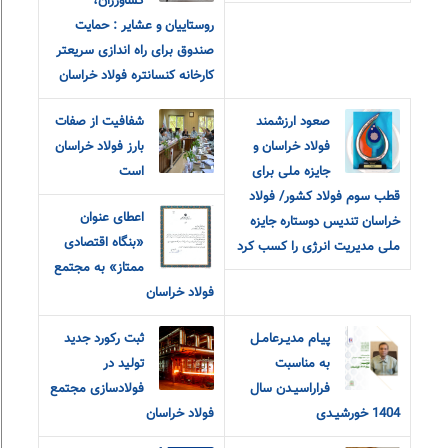
کشاورزان،
روستاییان و عشایر : حمایت
صندوق برای راه اندازی سریعتر
کارخانه کنسانتره فولاد خراسان
صعود ارزشمند
شفافیت از صفات
فولاد خراسان و
بارز فولاد خراسان
جایزه ملی برای
است
قطب سوم فولاد کشور/ فولاد
اعطای عنوان
خراسان تندیس دوستاره جایزه
«بنگاه اقتصادی
ملی مدیریت انرژی را کسب کرد
ممتاز» به مجتمع
فولاد خراسان
پیـام مدیـرعامـل
ثبت رکورد جدید
به مناسبت
تولید در
فراراسیـدن سال
فولادسازی مجتمع
1404 خورشیـدی
فولاد خراسان