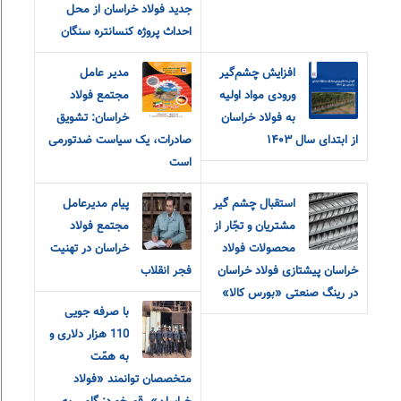
جدید فولاد خراسان از محل
احداث پروژه کنسانتره سنگان
افزایش چشم‌گیر
مدیر عامل
ورودی مواد اولیه
مجتمع فولاد
به فولاد خراسان
خراسان: تشویق
از ابتدای سال ۱۴۰۳
صادرات، یک سیاست ضدتورمی
است
استقبال چشم گیر
پیام مدیرعامل
مشتریان و تجّار از
مجتمع فولاد
محصولات فولاد
خراسان در تهنیت
خراسان پیشتازی فولاد خراسان
فجر انقلاب
در رینگ صنعتی «بورس کالا»
با صرفه جویی
110 هزار دلاری و
به همّت
متخصصان توانمند «فولاد