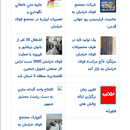
شرکت مجتمع
جايزه ملي «تعالي
فولاد خراسان به
نگهداري و
مناسبت فرارسیدن روز جهانی
تعميرات ايران» در مجتمع فولاد
قدس:
خراسان
یک تولید تازه در
اشتغال 30 نفر از
طیف محصولات
بانوان نیشابور و
فولاد خراسان
فیروزه با حمایت
میلگرد «آج مرکب» فولاد
فولاد خراسان 3000 دست لباس
خراسان به بازار آمد
کار صنعتی تحویل «معین
اقتصادی» منطقه 5 استان شد
تغییر زمان
افتتاح واحد گندله سازی
برگزاری ارائه
به دست ریاست محترم
چالش های
جمهور
فناورانه
اکوپارک مجتمع
فولاد خراسان به