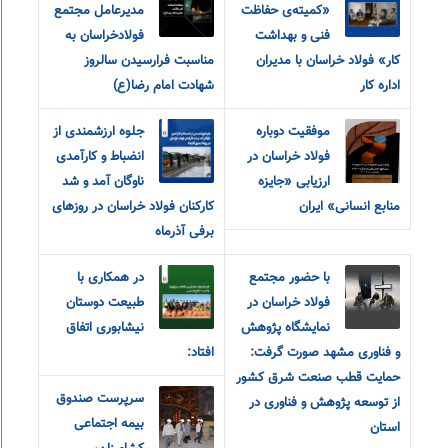
«کمیته‌ی حفاظت
مدیرعامل مجتمع
فنی و بهداشت
فولاد‌خراسان به
کار» فولاد خراسان با مدیران
مناسبت‌ فرارسیدن سالروز
اداره کار
شهادت امام‌ رضا(ع)
موفقیت دوباره
جلوه ارزشمندی از
فولاد خراسان در
انضباط و کارآمدی
ارزیابی «جایزه
ناوگان آمد و شد
منابع انسانی» ایران
کارکنان فولاد خراسان در روزهای
برفی آذرماه
با حضور مجتمع
در همکاری با
فولاد خراسان در
طبیعت دوستان
نمایشگاه پژوهش
نیشابوری اتفاق
و فناوری مشهد صورت گرفت:
افتاد:
حمایت قطب صنعت شرق کشور
سرپرست صندوق
از توسعه پژوهش و فناوری در
بیمه اجتماعی
استان