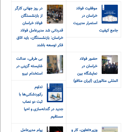
موفقیت فولاد
در روز جهانی کارگر
خراسان در
از بازنشستگان
استمرار مدیریت
فولاد خراسان
جامع کیفیت
قدردانی شد مدیرعامل فولاد
خراسان: بازنشستگان، باید اتاق
فکر توسعه باشند
حضور فولاد
بی طرفی، عدالت
خراسان در
شایسته گزینی در
نمایشگاه بین
استخدام نیرو
المللی متالورژی (ایران متافو)
تداوم
رکوردشکنی‌ها با
ثبت دو نصاب
جدید در گندله‌سازی و احیا
مستقیم
وزیر«تعاون، کار و
پیام مدیرعامل