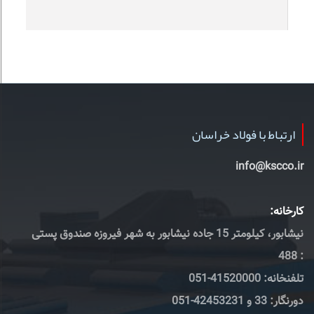
ارتباط با فولاد خراسان
info@kscco.ir
کارخانه:
نیشابور، کیلومتر 15 جاده نیشابور به شهر فیروزه صندوق پستی
: 488
تلفنخانه: 41520000-051
دورنگار: 33 و 42453231-051