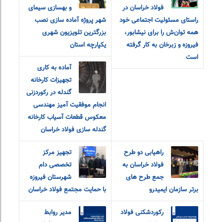
فولاد خراسان در
و بهسازی سیمای
راستای مسئولیت اجتماعی خود
شهر پروژه آماده سازی نصب
همه توان‌ش را برای نیشابور،
بزرگترین تلویزیون شهری
فیروزه و زبرخان به کار گرفته
یکپارچه استان
است
آماده به کاری
تجهیزات کارخانه
گندله در رکوردزنی
انجام موفقیت آمیز مهندسی
معکوس قطعات آسیاب کارخانه
گندله سازی فولاد خراسان
راهیابی دو طرح
تجهیز مرکز
فولاد خراسان به
تخصصی دام
جمع طرح های
شهرستان فیروزه
برتر سازمان ایمیدرو
با حمایت مجتمع فولاد خراسان
رکوردشکنی فولاد
مدیر روابط