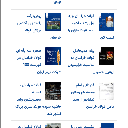
۱۴۰۴
فولاد خراسان رتبه
پیش‌درآمد
اول رشد حاشیه
راه‌اندازی آکادمی
سود فولادسازان را
ورزش فولاد
کسب کرد
خراسان
پیام مدیرعامل
صعود سه پلّه ای
فولاد خراسان به
فولاد خراسان در
مناسبت فرارسیدن
فهرست 100
اربعین حسینی
شرکت برتر ایران
قدردانی امام
فولاد خراسان با
جمعه شهرستان
فاصله
نیشابور از مدیر
«صدرنشین رشد
عامل فولاد خراسان
حاشیه سود» فولاد سازان بزرگ
کشور شد
نشست خبری با
فولاد خراسان در