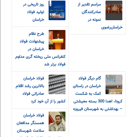
مراسم تقدیر از
روز تاریخی در
صادرکنندگان
تولید فولاد
نمونه در
خراسان
خراسان‌رضوی
طرح نظام
پیشنهادت فولاد
خراسان در
کنفرانس ملی ریخته گری مداوم
فولاد برتر شد
گام دیگر فولاد
فولاد خراسان
خراسان در راستای
بالاترین رشد اقلام
کمک به شکست
صادراتی فولاد
کرونا، اهدا 300 بسته معیشتی
کشور را از آن خود کرد
– بهداشتی به شهرستان فیروزه
فولاد خراسان
همسنگر مدافعان
سلامت شهرستان