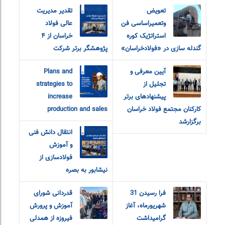
تعویض
تقدیر مدیریت
وتعمیراساسی فن
عالی فولاد
استراتژیک کوره
خراسان از ۴
گندله سازی در «فولادخراسان»
پژوهشگر برتر شرکت
آیین معرفی و
Plans and
تجلیل از
strategies to
پیشنهادهای برتر
increase
کارکنان مجتمع فولاد خراسان
production and sales
برگزارشد
انتقال دانش فنی
و آموزش
فولادسازی از
نیشابور به بصره
فرا رسیدن 31
قدردانی شورای
شهریورماه، آغاز
آموزش و‌ پرورش
گرامیداشت
فیروزه از همدلی