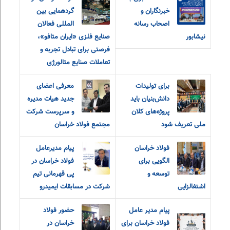
خبرنگاران و
گردهمایی بین
اصحاب رسانه
المللی فعالان
نیشابور
صنایع فلزی «ایران متافو»،
فرصتی برای تبادل تجربه و
تعاملات صنایع متالورژی
برای تولیدات
معرفی اعضای
دانش‌بنیان باید
جدید هیات مدیره
پروژه‌های کلان
و سرپرست شرکت
ملی تعریف شود
مجتمع فولاد خراسان
فولاد خراسان
پیام مدیرعامل
الگویی برای
فولاد خراسان در
توسعه و
پی قهرمانی تیم
اشتغالزایی
شرکت در مسابقات ایمیدرو
پیام مدیر عامل
حضور فولاد
فولاد خراسان برای
خراسان در