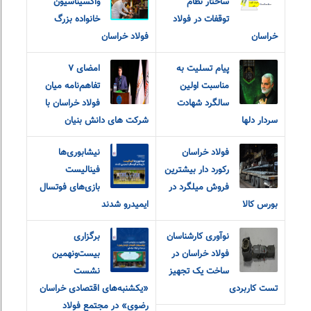
ساختار نظام
واکسیناسیون
توقفات در فولاد
خانواده بزرگ
خراسان
فولاد خراسان
پیام تسلیت به
امضای ۷
مناسبت اولین
تفاهم‌نامه میان
سالگرد شهادت
فولاد خراسان با
سردار دلها
شرکت های دانش بنیان
فولاد خراسان
نیشابوری‌ها
رکورد دار بیشترین
فینالیست
فروش میلگرد در
بازی‌های فوتسال
بورس کالا
ایمیدرو شدند
نوآوری کارشناسان
برگزاری
فولاد خراسان در
بیست‌ونهمین
ساخت یک تجهیز
نشست
تست کاربردی
«یکشنبه‌های اقتصادی خراسان
رضوی» در مجتمع فولاد