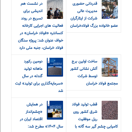
قدردانی حضوری
در نشست هم
مدیریت عالی
اندیشی برای
شرکت از ایثارگران
تسریع در روند
عضو خانواده‌ بزرگ‌ فولادخراسان
فعالیت های اجرایی کارخانه
کنسانتره «فولاد خراسان» در
خواف عنوان شد: پروژه سنگان
فولاد خراسان، جنبه ملی دارد
ساخت اولین برج
دومین رکورد
آتش نشانی کشور
ماهانه تولید
توسط شرکت
گندله در سال
مجتمع فولاد خراسان
«سرمایه‌گذاری برای تولید» ثبت
شد
قطب تولید فولاد
در همایش
شرق کشور روی
«چشم‌انداز
ریل موفقیت
اقتصاد ایران در
کامیابی چشم گیر سه گانه با
سال ۱۴۰۴» مطرح شد: