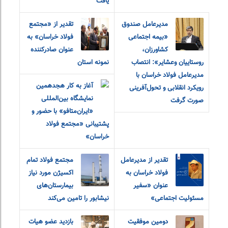
یافت
مدیرعامل صندوق
تقدیر از «مجتمع
«بیمه اجتماعی
فولاد خراسان» به
کشاورزان،
عنوان صادرکننده
روستاییان و‌عشایر»: انتصاب
نمونه استان
مدیرعامل فولاد خراسان با
آغاز به کار هجدهمین
رویکرد انقلابی و تحول‌آفرینی
نمایشگاه بین‌المللی
صورت گرفت
«ایران‌متافو» با حضور و
پشتیبانی «مجتمع فولاد
خراسان»
تقدیر از مدیرعامل
مجتمع فولاد تمام
فولاد خراسان به
اکسیژن مورد نیاز
عنوان «سفیر
بیمارستان‌های
مسئولیت اجتماعی»
نیشابور را تامین می‌کند
دومین موفقیت
بازدید عضو هیات