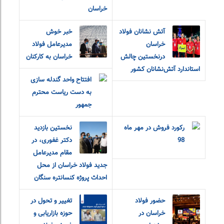
خراسان
آتش نشانان فولاد
خبر خوش
خراسان
مدیرعامل فولاد
درنخستین چالش
خراسان به کارکنان
استاندارد آتش‌نشانان کشور
افتتاح واحد گندله سازی
به دست ریاست محترم
جمهور
رکورد فروش در مهر ماه
نخستین بازدید
98
دکتر غفوری، در
مقام مدیرعامل
جدید فولاد خراسان از محل
احداث پروژه کنسانتره سنگان
حضور فولاد
تغییر و تحول در
خراسان در
حوزه بازاریابی و