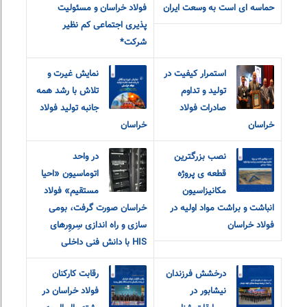
حماسه ای است به وسعت ایران
فولاد خراسان و مسئولیت
پذیری اجتماعی کم نظیر
شرکت*
استمرار کیفیت در
نمایش غیرت و
تولید و تداوم
تلاش با رشد همه
صادرات فولاد
جانبه تولید فولاد
خراسان
خراسان
نصب بزرگترین
در واحد
قطعه ی پروژه
اتوماسیون «احیا
مکانیزاسیون
مستقیم» فولاد
انباشت و براشت مواد اولیه در
خراسان صورت گرفت، بومی
فولاد خراسان
سازی و راه اندازی سِروِرهای
HIS با دانش فنی داخلی
درخشش فرزندان
رقابت کارکنان
نیشابور در
فولاد خراسان در