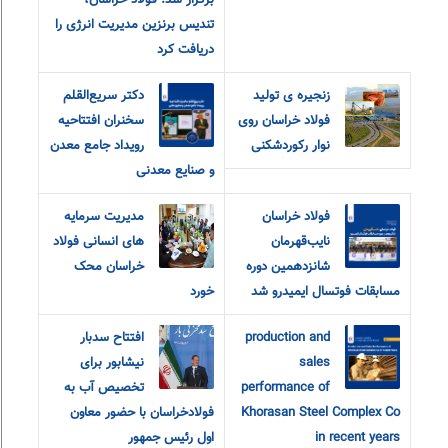
برگزار شد: فولاد خراسان،
تندیس برنزین مدیریت انرژی را
دریافت کرد
زنجیره ی تولید
دکتر سریع‌القلم
فولاد خراسان روی
سخنران افتتاحیه
نوار رکوردشکنی
رویداد جامع معدن
و صنایع معدنی
فولاد خراسان
مدیریت سرمایه
نایب‌قهرمان
های انسانی فولاد
شانزدهمین دوره
خراسان محک
مسابقات فوتسال ایمیدرو شد
خورد
production and
افتتاح سدبار
sales
نیشابور برای
performance of
تخصیص آب به
Khorasan Steel Complex Co
فولادخراسان با حضور معاون
in recent years
اول رئیس جمهور