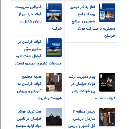
آغاز به کار دومین
قدردانی سرپرست
رویداد جامع
فولاد خراسان از
«معدن و‌ صنایع
بانوان شاغل در
معدنی» با مشارکت فولاد
شرکت
خراسان
فولاد خراسان بر
سکوی سوّم
فوتبال هفت نفره
مسابقات کشوری ایمیدرو ایستاد
پیام مدیریت ارشد
هدیه مجتمع
فولاد خراسان در
فولاد خراسان به
پی شهادت رهبر
آموزش و پرورش
فرزانه انقلاب،
شهرستان فیروزه
رییس منطقه ٢
هت تریک فولاد
سازمان بازرسی
خراسان در تامین
کل کشور و بازرس
مواد اولیه مجتمع