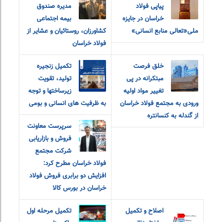
پیاپی فولاد
مدیره صندوق
خراسان در جایزه
بیمه اجتماعی
ملی«تعالی منابع انسانی»
کشاورزان، روستائیان و عشایر از
فولاد خراسان
خلق فرصت
تکمیل زنجیره
مبتکرانه در پی
تولید، تقویت
تغییر مواد اولیه
زیرساختها و توجه
ورودی به مجتمع فولاد خراسان
به ظرفیت های انسانی و بومی
از گندله به کنسانتره
سرپرست معاونت
فروش و بازاریابی
شرکت مجتمع
فولاد خراسان مطرح کرد:
افزایش دو برابری فروش فولاد
خراسان در بورس کالا
اصلاح و تکمیل
تکمیل مرحله اول