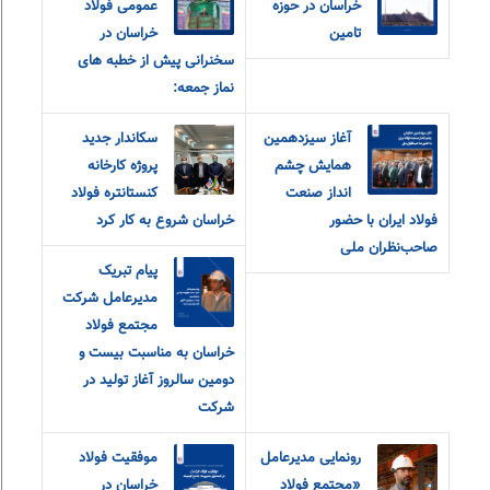
خراسان در حوزه
عمومی فولاد
تامین
خراسان در
سخنرانی پیش از خطبه های
نماز جمعه:
آغاز سیزدهمین
سکاندار جدید
همایش چشم
پروژه کارخانه
انداز صنعت
کنستانتره فولاد
فولاد ایران با حضور
خراسان شروع به کار کرد
صاحب‌نظران ملی
پیام تبریک
مدیرعامل شرکت
مجتمع فولاد
خراسان به مناسبت بیست و
دومین سالروز آغاز تولید در
شرکت
رونمایی مدیرعامل
موفقیت فولاد
«مجتمع فولاد
خراسان در