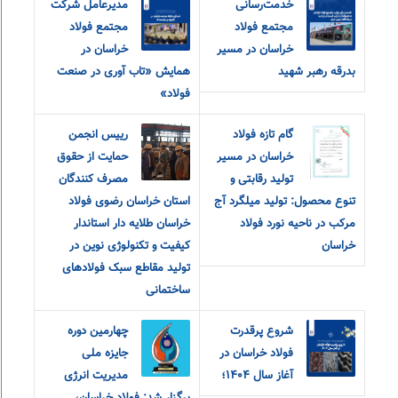
خدمت‌رسانی
مدیرعامل شرکت
مجتمع فولاد
مجتمع فولاد
خراسان در مسیر
خراسان در
بدرقه رهبر شهید
همایش «تاب آوری در صنعت
فولاد»
گام تازه فولاد
رییس انجمن
خراسان در مسیر
حمایت از حقوق
تولید رقابتی و
مصرف کنندگان
تنوع محصول: تولید میلگرد آج
استان خراسان رضوی فولاد
مرکب در ناحیه نورد فولاد
خراسان طلایه دار استاندار
خراسان
کیفیت و تکنولوژی نوین در
تولید مقاطع سبک فولادهای
ساختمانی
شروع پرقدرت
چهارمین دوره
فولاد خراسان در
جایزه ملی
آغاز سال ۱۴۰۴؛
مدیریت انرژی