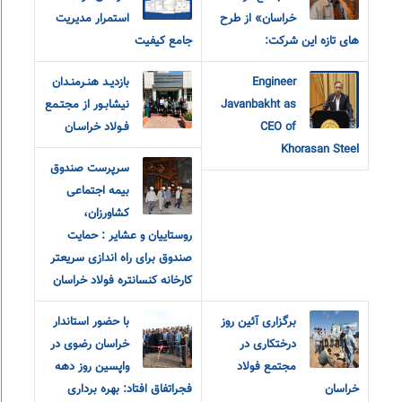
خراسان» از طرح
استمرار مدیریت
های تازه این شرکت:
جامع کیفیت
Engineer
بازديـد هنـرمنـدان
Javanbakht as
نيشابـور از مجتـمع
CEO of
فـولاد خراسـان
Khorasan Steel
سرپرست صندوق
بیمه اجتماعی
کشاورزان،
روستاییان و عشایر : حمایت
صندوق برای راه اندازی سریعتر
کارخانه کنسانتره فولاد خراسان
برگزاری آئین روز
با حضور استاندار
درختکاری در
خراسان رضوی در
مجتمع فولاد
واپسین روز دهه
خراسان
فجراتفاق افتاد: بهره برداری