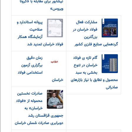
نیشابور برای مقابله با «کرونا
ویروس»
مشارکت فعال
پروانه استاندارد و
فولاد خراسان در
صلاحیت
بزرگترین
آزمایشگاه همکار
گردهمایی صنایع فلزی کشور
فولاد خراسان تمدید شد
گام تازه ی فولاد
زمان دقیق
خراسان در تنوع
برگزاری آزمون
بخشی به سبد
استخدامی فولاد
محصول و تطابق با نیاز بازارهای
خراسان
صادراتی
صادرات نخستین
محموله از «فولاد
خراسان» به
جمهوری قزاقستان رشد
دوبرابری صادرات شمش خراسان