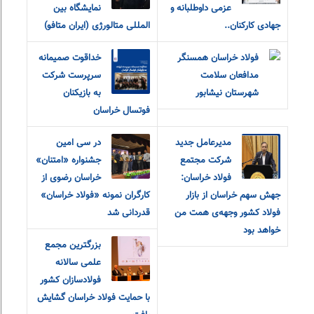
عزمی داوطلبانه و
نمایشگاه بین
جهادی کارکنان..
المللی متالورژی (ایران متافو)
فولاد خراسان همسنگر
خداقوت صمیمانه
مدافعان سلامت
سرپرست شرکت
شهرستان نیشابور
به بازیکنان
فوتسال خراسان
مدیرعامل جدید
در سی امین
شرکت مجتمع
جشنواره «امتنان»
فولاد خراسان:
خراسان رضوی از
جهش سهم خراسان از بازار
کارگران نمونه «فولاد خراسان»
فولاد کشور وجهه‌ی همت من
قدردانی شد
خواهد بود
بزرگترین مجمع
علمی سالانه
فولادسازان کشور
با حمایت فولاد خراسان گشایش