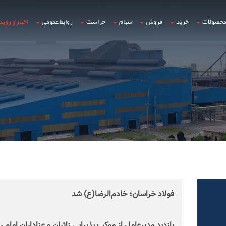
حصولات
خرید
فروش
سهام
حراست
روابط عمومی
اخبار و روید
فولاد خراسان؛ خادم‌الرضا(ع) شد
بازدید مدیرعامل از موکب پذیرایی زائران و عزاداران امام 