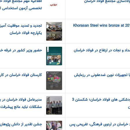
ولادسازی مجتمع فولاد خراسان
اطلاعیه مهم مجتمع فولاد خر
تخصصی آزمون استخدامی ا
Khorasan Steel wins bronze at 2
تجدید و تمدید موفقیت آمیز
یکپارچه فولاد خراسان
مداد و نجات در ارتفاع در فولاد خراسان
حضور وزیر کشور در غرفه خراسان ر
ا تجهیزات نوین ضدعفونی در رزمایش
کارستان فولاد خراسان در کار
سالی که نکوست و بهار رکودشکنی های فولاد خراسان؛ شکستن 3
مدیرعامل فولاد خراسان در با
ن
مشکلات نباید مانع پیشرفت 
د خراسان در اردوی فرهنگی، تفریحی پس
جشن تقدیر از دانش پژوهان 