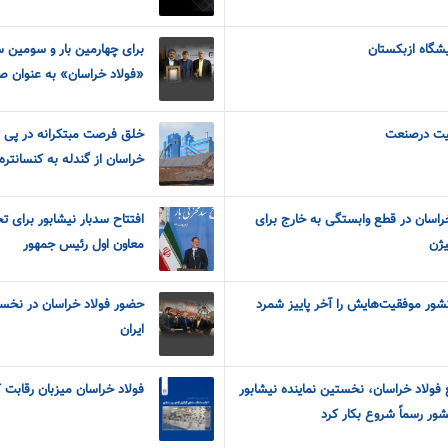
یشگاه ازبکستان
برای چهارمین بار و سومین س
«فولاد خراسان» به عنوان صا
فیت درصنعت
خلق فرصت مبتکرانه در پی تغ
خراسان از گندله به کنسانتره
راسان در قطع وابستگی به خارج برای
افتتاح سدبار نیشابور برای
یژن
معاون اول رئیس جمهور
شور موفقیت‌هایش را آخر پاییز شمرد
حضور فولاد خراسان در نخست
ایران
فولاد خراسان، نخستین نماینده نیشابور
فولاد خراسان میزبان رقابت 
شور رسماً شروع بکار کرد