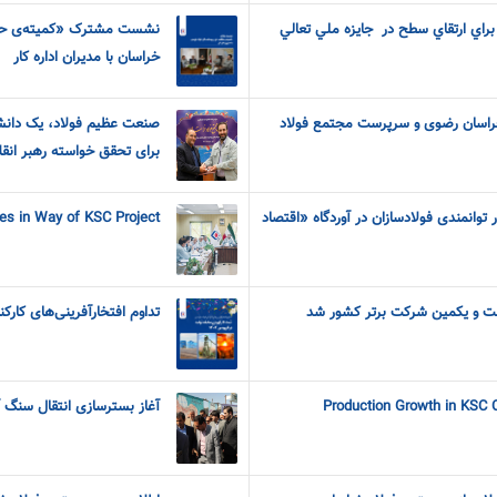
هدف گذاري فولاد خراسان براي ارتقاي ‎سطح در ‎ جايزه ملي تعالي
نشست مشترک «کمیته‌ی حفا
خراسان با مدیران اداره کار
اسان رضوی و سرپرست مجتمع فولاد
صنعت عظیم فولاد، یک دانش
برای تحقق خواسته رهبر انق
توانمندی فولادسازان در آوردگاه «اقتصاد
s in Way of KSC Project
ت و یکمین شرکت برتر کشور شد
تداوم افتخارآفرینی‌های کارکن
Production Growth in KSC 
آغاز بسترسازی انتقال سنگ آ