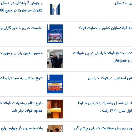
ین ماه سال
با جهش 2 پله¬ای در 
«فولاد خراسان» در جمع 100شرکت برتر ایران
ه فولادسازان کشور با حمایت فولاد
نشست خبری با خبرنگاران و 
ت مجتمع فولاد خراسان در پی شهادت
حضور معاون رئیس جمهور در 
 و همراهان
 آهن اسفنجی در فولاد خراسان
تنوع بخشی به سبد تولیدات 
سان همدل وهمراه با کارکنان خطوط
طرح نظام پیشنهادت فولاد خ
 ۱۴۰۲ رفت .
مداوم فولاد برتر شد
ر روی ریل موفقیت کامیابی چشم گیر
واکسيناسيون دُز چهارم براي 