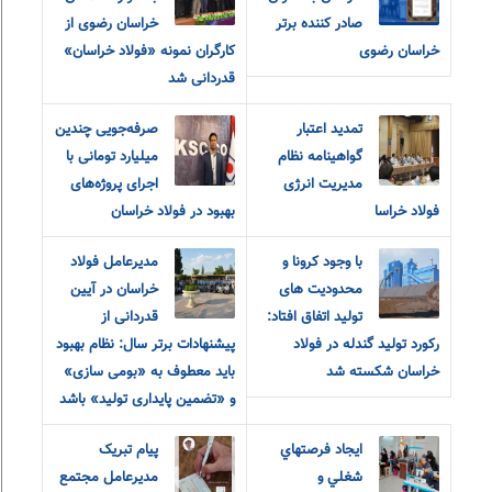
صادر کننده برتر
خراسان رضوی از
خراسان رضوی
کارگران نمونه «فولاد خراسان»
قدردانی شد
تمدید اعتبار
صرفه‌جویی چندین
گواهینامه نظام
میلیارد تومانی با
مدیریت انرژی
اجرای پروژه‌های
فولاد خراسا
بهبود در فولاد خراسان
با وجود کرونا و
مدیرعامل فولاد
محدودیت های
خراسان در آیین
تولید اتفاق افتاد:
قدردانی از
رکورد تولید گندله در فولاد
پیشنهادات برتر سال: نظام بهبود
خراسان شکسته شد
باید معطوف به «بومی سازی»
و «تضمین پایداری تولید» باشد
ايجاد فرصتهاي
پیام تبریک
شغلي و
مدیرعامل مجتمع