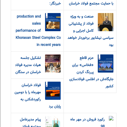
با حمایت مجتمع فولاد خراسان
خبرنگار:
صنعت و به ویژه
production and
فولاد از پشتیبانی
sales
کامل اجرایی و
performance of
سیاسی نیشابور برخوردار خواهد
Khorasan Steel Complex Co
بود
in recent years
عزم قاطع
تشکیل جلسه
«فخاس» برای
هیات مدیره فولاد
پررنگ کردن
خراسان در سنگان
جایگاه‌ش در اطلس فولادسازی
فولاد خراسان
کشور
مهرماه را با دومین
رکوردشکنی به
پایان برد
رکورد فروش در مهر ماه
پیام مدیرعامل
98
مجتمع فولاد