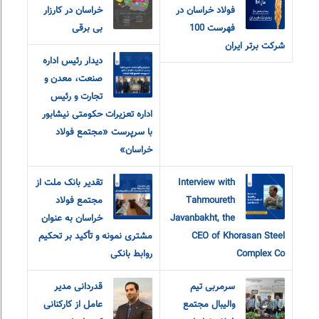
فولاد خراسان در
خراسان در کارزار
فهرست 100
بی برقی
شرکت برتر ایران
دیدار رئیس اداره
صنعت، معدن و
تجارت و رئیس
اداره تعزیرات حکومتی نیشابور
با سرپرست «مجتمع فولاد
خراسان»
Interview with
تقدیر بانک ملت از
Tahmoureth
مجتمع فولاد
Javanbakht, the
خراسان به عنوان
CEO of Khorasan Steel
مشتری نمونه و تأکید بر تحکیم
Complex Co
روابط بانکی
سرمربی تیم
قدردانی مدیر
والیبال مجتمع
عامل از کارکنانی