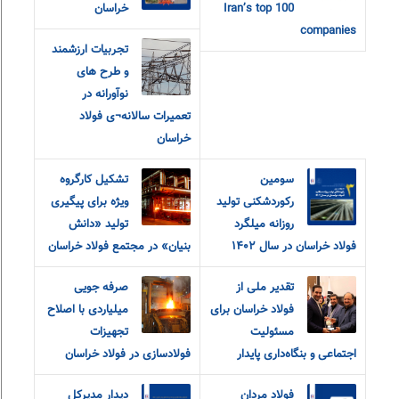
Iran’s top 100
خراسان
companies
تجربیات ارزشمند
و طرح های
نوآورانه در
تعمیرات سالانه¬ی فولاد
خراسان
سومین
تشکیل کارگروه
رکوردشکنی تولید
ویژه برای پیگیری
روزانه میلگرد
تولید «دانش
فولاد خراسان در سال ۱۴۰۲
بنیان» در مجتمع فولاد خراسان
تقدیر ملی از
صرفه جویی
فولاد خراسان برای
میلیاردی با اصلاح
مسئولیت
تجهیزات
اجتماعی و بنگاه‌داری پایدار
فولادسازی در فولاد خراسان
فولاد مردان
دیدار مدیرکل