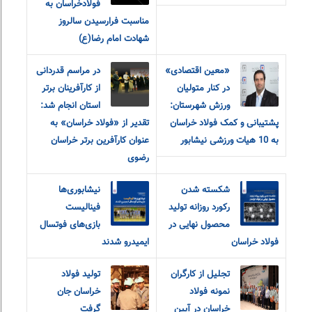
فولاد‌خراسان به
مناسبت‌ فرارسیدن سالروز
شهادت امام‌ رضا(ع)
«معین اقتصادی»
در مراسم قدردانی
در کنار متولیان
از کارآفرینان برتر
ورزش شهرستان:
استان انجام شد:
پشتیبانی و کمک فولاد خراسان
تقدیر از «فولاد خراسان» به
به 10 هیات ورزشی نیشابور
عنوان کارآفرین برتر خراسان
رضوی
شکسته شدن
نیشابوری‌ها
رکورد روزانه تولید
فینالیست
محصول نهایی در
بازی‌های فوتسال
فولاد خراسان
ایمیدرو شدند
تجلیل از کارگران
تولید فولاد
نمونه فولاد
خراسان جان
خراسان در آیین
گرفت