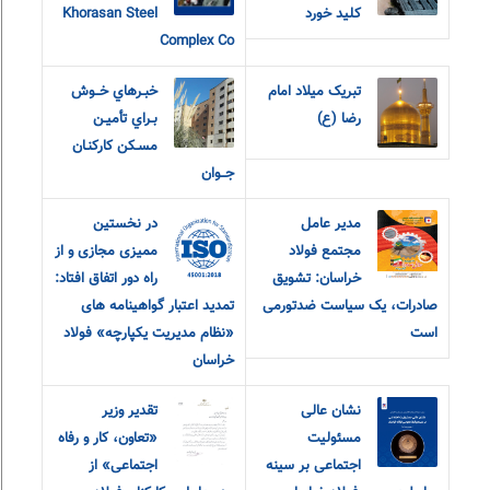
کلید خورد
Khorasan Steel
Complex Co
تبریک میلاد امام
خبـرهاي خــوش
رضا (ع)
بـراي تأميـن
مسـکن کارکنـان
جــوان
مدیر عامل
در نخستین
مجتمع فولاد
ممیزی مجازی و از
خراسان: تشویق
راه دور اتفاق افتاد:
صادرات، یک سیاست ضدتورمی
تمدید اعتبار گواهینامه های
است
«نظام مدیریت یکپارچه» فولاد
خراسان
نشان عالی
تقدیر وزیر
مسئولیت
«تعاون، کار و رفاه
اجتماعی بر سینه
اجتماعی» از