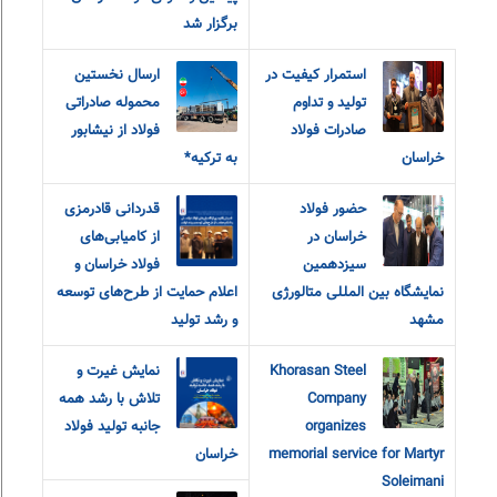
برگزار شد
استمرار کیفیت در
ارسال نخستین
تولید و تداوم
محموله صادراتی
صادرات فولاد
فولاد از نیشابور
خراسان
به ترکیه*
حضور فولاد
قدردانی قادرمزی
خراسان در
از کامیابی‌های
سیزدهمین
فولاد خراسان و
نمایشگاه بین المللی متالورژی
اعلام حمایت از طرح‌های توسعه
مشهد
و رشد تولید
Khorasan Steel
نمایش غیرت و
Company
تلاش با رشد همه
organizes
جانبه تولید فولاد
memorial service for Martyr
خراسان
Soleimani