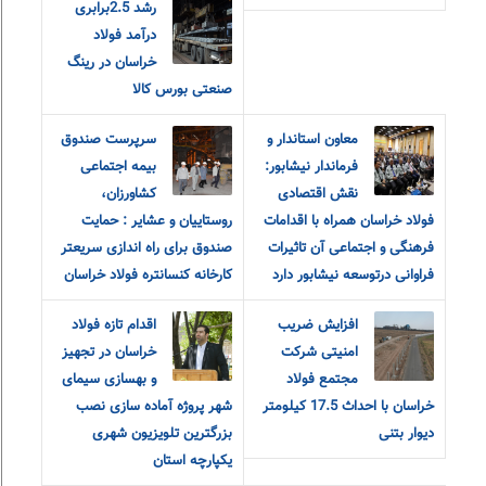
رشد 2.5برابری
درآمد فولاد
خراسان در رینگ
صنعتی بورس کالا
معاون استاندار و
سرپرست صندوق
فرماندار نیشابور:
بیمه اجتماعی
نقش اقتصادی
کشاورزان،
فولاد خراسان همراه با اقدامات
روستاییان و عشایر : حمایت
فرهنگی و اجتماعی آن تاثیرات
صندوق برای راه اندازی سریعتر
فراوانی درتوسعه نیشابور دارد
کارخانه کنسانتره فولاد خراسان
افزایش ضریب
اقدام تازه فولاد
امنیتی شرکت
خراسان در تجهیز
مجتمع فولاد
و بهسازی سیمای
خراسان با احداث 17.5 کیلومتر
شهر پروژه آماده سازی نصب
دیوار بتنی
بزرگترین تلویزیون شهری
یکپارچه استان