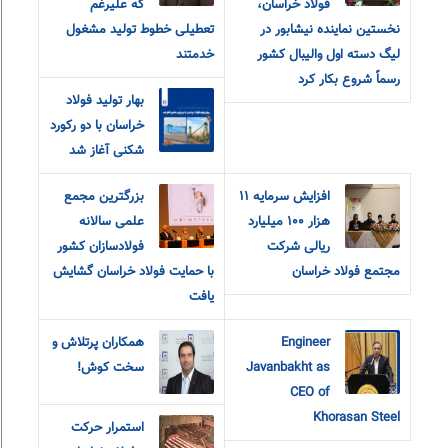
فولاد خراسان،
که علیرغم
نخستین نماینده نیشابور در
تعطیلی خطوط تولید مشغول
لیگ دسته اول والیبال کشور
خدمتند
رسماً شروع بکار کرد
بهار تولید فولاد
خراسان با‌ دو رکورد
شکنی آغاز شد
افزایش سرمایه ۱۱
بزرگترین مجمع
هزار ۱۰۰ میلیارد
علمی سالانه
ریالی شرکت
فولادسازان کشور
مجتمع فولاد خراسان
با حمایت فولاد خراسان گشایش
یافت
Engineer
همکاران پرتلاش و
Javanbakht as
سخت کوش!
CEO of
Khorasan Steel
استمرار حرکت