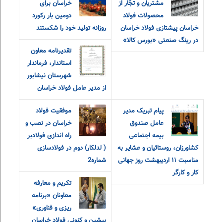
مشتریان و تجّار از
خراسان برای
محصولات فولاد
دومین بار رکورد
خراسان پیشتازی فولاد خراسان
روزانه تولید خود را شکستند
در رینگ صنعتی «بورس کالا»
تقدیرنامه معاون
استاندار، فرماندار
شهرستان نیشابور
از مدیر عامل فولاد خراسان
پیام تبریک مدیر
موفقیت فولاد
عامل صندوق
خراسان در نصب و
بیمه اجتماعی
راه اندازی فولادبر
کشاورزان، روستائیان و عشایر به
( لدلکار) دوم در فولادسازی
مناسبت ۱۱ اردیبهشت روز جهانی
شماره2
کار و کارگر
تکریم و معارفه
معاونان «برنامه
ریزی و فناوری»
پیشین و کنونی فولاد خراسان