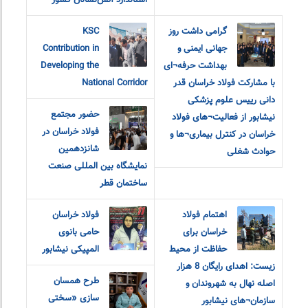
استاندارد آتش‌نشانان کشور
گرامی داشت روز
KSC
جهانی ایمنی و
Contribution in
بهداشت حرفه¬ای
Developing the
با مشارکت فولاد خراسان قدر
National Corridor
دانی رییس علوم پزشکی
حضور مجتمع
نیشابور از فعالیت¬های فولاد
فولاد خراسان در
خراسان در کنترل بیماری¬ها و
شانزدهمین
حوادث شغلی
نمایشگاه بین المللی صنعت
ساختمان قطر
اهتمام فولاد
فولاد خراسان
خراسان برای
حامی بانوی
حفاظت از محیط
المپیکی نیشابور
زیست: اهدای رایگان 8 هزار
طرح همسان
اصله نهال به شهروندان و
سازی «سختی
سازمان¬های نیشابور