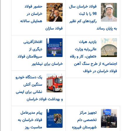
فولاد خراسان سال
حضور فولاد
98 را با ثبت
خراسان در
رکوردهای کم نظیر
همایش سالانه
به پایان رساند
فولاد سازان
بازدید هیات
افتخارآفرینی
عالی‌رتبه وزارت
دیگری از
«تعاون، کار و رفاه
سروقامتان فولاد
اجتماعی» از طرح سنگ آهن
خراسان برای نیشابور
فولاد خراسان در خواف
یک دستگاه خودرو
سنگین آتش
نشانی برای ایمنی
و بهداشت فولاد خراسان
تجهیز مرکز
پیام مدیرعامل
تخصصی دام
فولاد خراسان به
شهرستان فیروزه
مناسبت روز