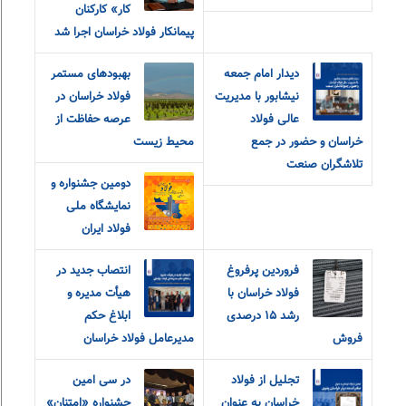
کار» کارکنان
پیمانکار فولاد خراسان اجرا شد
دیدار امام جمعه
بهبودهای مستمر
نیشابور با مدیریت
فولاد خراسان در
عالی فولاد
عرصه حفاظت از
خراسان و حضور در جمع
محیط زیست
تلاشگران صنعت
دومین جشنواره و
نمایشگاه ملی
فولاد ایران
فروردین پرفروغ
انتصاب جدید در
فولاد خراسان با
هیأت مدیره و
رشد ۱۵ درصدی
ابلاغ حکم
فروش
مدیرعامل فولاد خراسان
تجلیل از فولاد
در سی امین
خراسان به عنوان
جشنواره «امتنان»