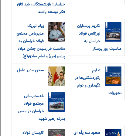
خراسان: بازنشستگان، باید اتاق
فکر توسعه باشند
تکریم پرستاران
پیام تبریک
اورژانس فولاد
مدیرعامل مجتمع
خراسان به
فولاد خراسان به
مناسبت روز پرستار
مناسبت فرارسیدن جشن میلاد
پیامبر(ص) و امام صادق(ع)
تداوم
سخن مدیر عامل
رکوردشکنی‌ها در
نگهداری و دوام
تجهیزات
خدمت‌رسانی
مجتمع فولاد
خراسان در مسیر
بدرقه رهبر شهید
صعود سه پلّه ای
کارستان فولاد