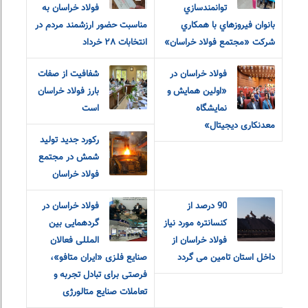
توانمندسازي
فولاد خراسان به
بانوان فيروزهاي با همکاري
مناسبت حضور ارزشمند مردم در
شرکت «مجتمع فولاد خراسان»
انتخابات ٢٨ خرداد
فولاد خراسان در
شفافیت از صفات
«اولین همایش و
بارز فولاد خراسان
نمایشگاه
است
معدنکاری دیجیتال»
رکورد جدید تولید
شمش در مجتمع
فولاد خراسان
90 درصد از
فولاد خراسان در
کنسانتره مورد نیاز
گردهمایی بین
فولاد خراسان از
المللی فعالان
داخل استان تامین می گردد
صنایع فلزی «ایران متافو»،
فرصتی برای تبادل تجربه و
تعاملات صنایع متالورژی