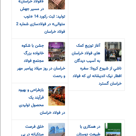
«فولاد خراسان»
در مسیر جهش
تولید: ثبت رکورد 14 «ذوب
متوالی» در فولادسازی شماره 2
فولاد خراسان
آغاز توزیع کمک
جشن با شکوه
های فولاد خراسان
خانواده بزرگ
به آسيب ديدگان
مجتمع فولاد
ناشي از شيوع كرونا: سفره
خراسان در روز میلاد پیامبر مهر
افطار نیک اندیشانه ای که فولاد
و رحمت
خراسان گسترد
بازطراحی و بهبود
فرآیند یک
محصول تولیدی
در فولاد خراسان
در همکاری با
خلق فرصت
طبیعت دوستان
مبتکرانه در پی