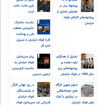
قدردانی از 10
قطع گاز صنایع
پیشنهاد برتر در
بازی باخت- باخت
همایش تجلیل از
است
پیشنهادهای کارکنان فولاد
نشست مشترک
خراسان
«کمیته‌ی حفاظت
فنی و بهداشت
کار» فولاد خراسان با مدیران
اداره کار
تجلیل از همکاران
پیام مدیرعامل
ارایه دهنده ی
فولاد خراسان به
پیشنهادهای برتر
مناسبت فرارسیدن
سال 1400 در فولاد خراسان
اربعین حسینی
تداوم تجهیز کارگاه
در روز جهانی کارگر
های خوداشتغالی
از بازنشستگان
در نیشابور با کمک
فولاد خراسان
های فولاد خراسان
قدردانی شد مدیرعامل فولاد