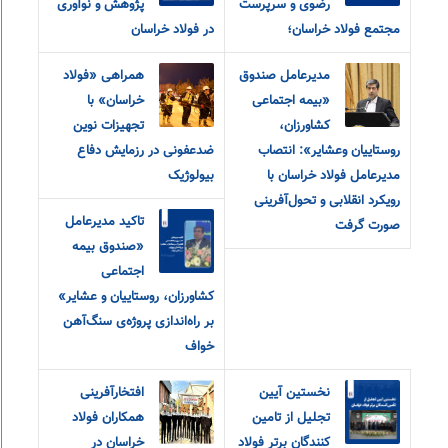
رضوی و سرپرست
پژوهش و نوآوری
مجتمع فولاد خراسان؛
در فولاد خراسان
مدیرعامل صندوق
همراهی «فولاد
«بیمه اجتماعی
خراسان» با
کشاورزان،
تجهیزات نوین
روستاییان و‌عشایر»: انتصاب
ضدعفونی در رزمایش دفاع
مدیرعامل فولاد خراسان با
بیولوژیک
رویکرد انقلابی و تحول‌آفرینی
تاکید مدیرعامل
صورت گرفت
«صندوق بیمه‌
اجتماعی
کشاورزان، روستاییان و عشایر»
بر راه‌اندازی پروژه‌ی سنگ‌آهن
خواف
نخستین آیین
افتخارآفرینی
تجلیل از تامین
همکاران فولاد
کنندگان برتر فولاد
خراسان در