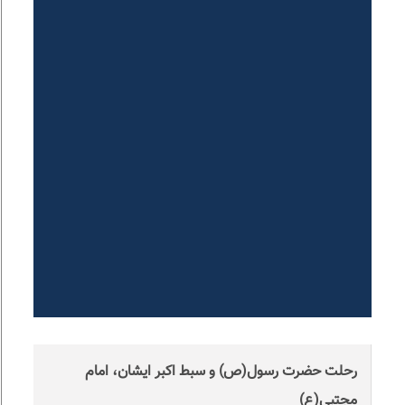
رحلت حضرت رسول(ص) و سبط اکبر ایشان، امام
مجتبی(ع)