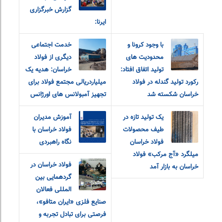
گزارش خبرگزاری
ایرنا:
با وجود کرونا و
خدمت اجتماعی
محدودیت های
دیگری از فولاد
تولید اتفاق افتاد:
خراسان: هدیه یک
رکورد تولید گندله در فولاد
میلیاردریالی مجتمع فولاد برای
خراسان شکسته شد
تجهیز آمبولانس های اورژانس
یک تولید تازه در
آموزش مدیران
طیف محصولات
فولاد خراسان با
فولاد خراسان
نگاه راهبردی
میلگرد «آج مرکب» فولاد
فولاد خراسان در
خراسان به بازار آمد
گردهمایی بین
المللی فعالان
صنایع فلزی «ایران متافو»،
فرصتی برای تبادل تجربه و