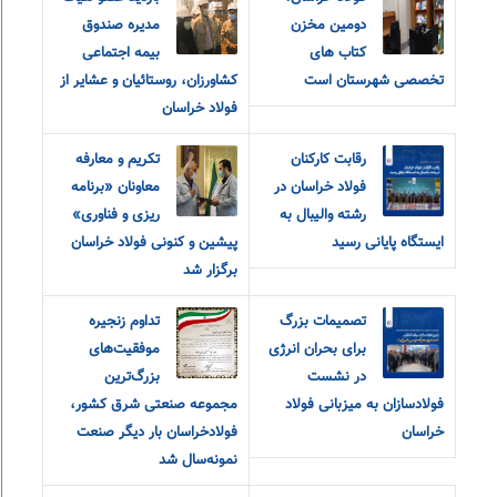
دومین مخزن
مدیره صندوق
کتاب های
بیمه اجتماعی
تخصصی شهرستان است
کشاورزان، روستائیان و عشایر از
فولاد خراسان
رقابت کارکنان
تکریم و معارفه
فولاد خراسان در
معاونان «برنامه
رشته والیبال به
ریزی و فناوری»
ایستگاه پایانی رسید
پیشین و کنونی فولاد خراسان
برگزار شد
تصمیمات بزرگ
تداوم زنجیره
برای بحران انرژی
موفقیت‌های
در نشست
بزرگ‌ترین
فولادسازان به میزبانی فولاد
مجموعه صنعتی شرق کشور،
خراسان
فولادخراسان بار دیگر صنعت
نمونه‌سال شد