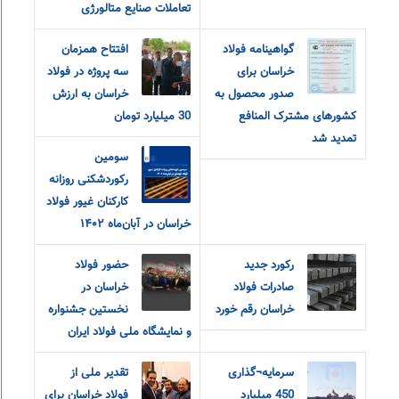
تعاملات صنایع متالورژی
گواهینامه فولاد
افتتاح همزمان
خراسان برای
سه پروژه در فولاد
صدور محصول به
خراسان به ارزش
کشورهای مشترک المنافع
30 میلیارد تومان
تمدید شد
سومین
رکوردشکنی روزانه
کارکنان غیور فولاد
خراسان در آبان‌ماه ۱۴۰۲
رکورد جدید
حضور فولاد
صادرات فولاد
خراسان در
خراسان رقم خورد
نخستین جشنواره
و نمایشگاه ملی فولاد ایران
سرمایه¬گذاری
تقدیر ملی از
450 میلیارد
فولاد خراسان برای