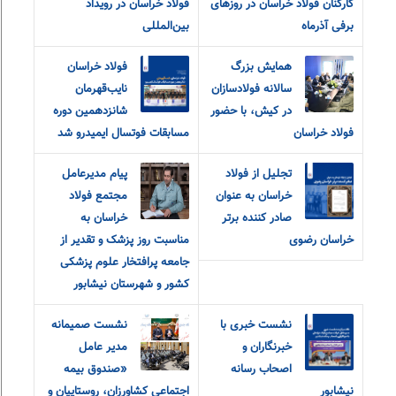
کارکنان فولاد خراسان در روزهای
فولاد خراسان در رویداد
برفی آذرماه
بین‌المللی
همایش بزرگ
فولاد خراسان
سالانه فولادسازان
نایب‌قهرمان
در کیش، با حضور
شانزدهمین دوره
فولاد خراسان
مسابقات فوتسال ایمیدرو شد
تجلیل از فولاد
پیام مدیرعامل
خراسان به عنوان
مجتمع فولاد
صادر کننده برتر
خراسان به
خراسان رضوی
مناسبت روز پزشک و تقدیر از
جامعه پرافتخار علوم پزشکی
کشور و شهرستان نیشابور
نشست خبری با
نشست صمیمانه
خبرنگاران و
مدیر عامل
اصحاب رسانه
«صندوق بیمه
نیشابور
اجتماعی کشاورزان، روستاییان و