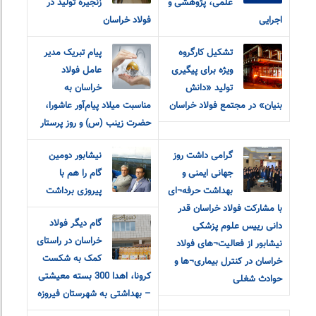
علمی، پژوهشی و
زنجیره تولید در
اجرایی
فولاد خراسان
تشکیل کارگروه
پیام تبریک مدیر
ویژه برای پیگیری
عامل فولاد
تولید «دانش
خراسان به
بنیان» در مجتمع فولاد خراسان
مناسبت میلاد پیام‌آور عاشورا،
حضرت زینب (س) و روز پرستار
گرامی داشت روز
نیشابور دومین
جهانی ایمنی و
گام را هم با
بهداشت حرفه¬ای
پیروزی برداشت
با مشارکت فولاد خراسان قدر
گام دیگر فولاد
دانی رییس علوم پزشکی
خراسان در راستای
نیشابور از فعالیت¬های فولاد
کمک به شکست
خراسان در کنترل بیماری¬ها و
کرونا، اهدا 300 بسته معیشتی
حوادث شغلی
– بهداشتی به شهرستان فیروزه