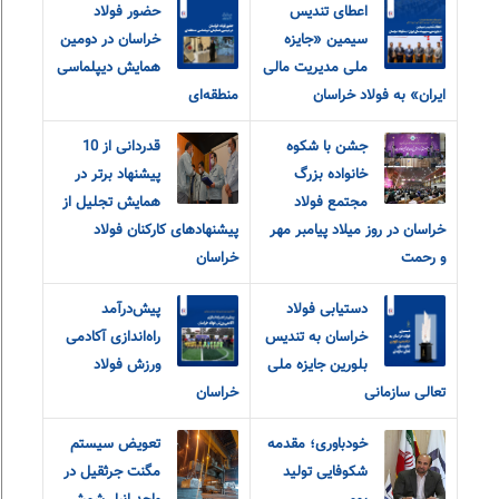
اعطای تندیس
حضور فولاد
سیمین «جایزه
خراسان در دومین
ملی مدیریت مالی
همایش دیپلماسی
ایران» به فولاد خراسان
منطقه‌ای
جشن با شکوه
قدردانی از 10
خانواده بزرگ
پیشنهاد برتر در
مجتمع فولاد
همایش تجلیل از
خراسان در روز میلاد پیامبر مهر
پیشنهادهای کارکنان فولاد
و رحمت
خراسان
دستیابی فولاد
پیش‌درآمد
خراسان به تندیس
راه‌اندازی آکادمی
بلورین جایزه ملی
ورزش فولاد
تعالی سازمانی
خراسان
خودباوری؛ مقدمه
تعویض سیستم
شکوفایی تولید
مگنت جرثقیل در