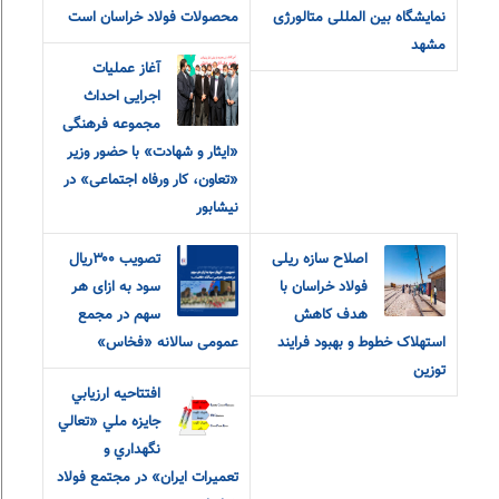
نمایشگاه بین المللی متالورژی
محصولات فولاد خراسان است
مشهد
آغاز عملیات
اجرایی احداث
مجموعه فرهنگی
«ایثار و شهادت» با حضور وزیر
«تعاون، کار و‌رفاه اجتماعی» در
نیشابور
اصلاح سازه ریلی
تصویب ۳۰۰ریال
فولاد خراسان با
سود به ازای هر
هدف کاهش
سهم در مجمع
استهلاک خطوط و بهبود فرایند
عمومی سالانه «فخاس»
توزین
افتتاحيه ارزيابي
جايزه ملي «تعالي
نگهداري و
تعميرات ايران» در مجتمع فولاد