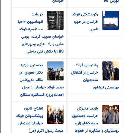
بورس کالا
خراسان
رکوردشکنی فولاد
در واحد
خراسان در حوزه
اتوماسیون «احیا
تامین
مستقیم» فولاد
خراسان صورت گرفت، بومی
سازی و راه اندازی سِروِرهای
HIS با دانش فنی داخلی
پشتیبانی فولاد
نخستین بازدید
خراسان از اشتغال
دکتر غفوری، در
مددجویان
مقام مدیرعامل
بهزیستی نیشابور
جدید فولاد خراسان از محل
احداث پروژه کنسانتره سنگان
بازدید مدیرکل
افتتاح کانون
حراست «صندوق
پیشکسوتان فولاد
بیمه کشاورزان،
خراسان همزمان
روستاییان و عشایر» از خطوط
مبعث رسول اکرم (ص)