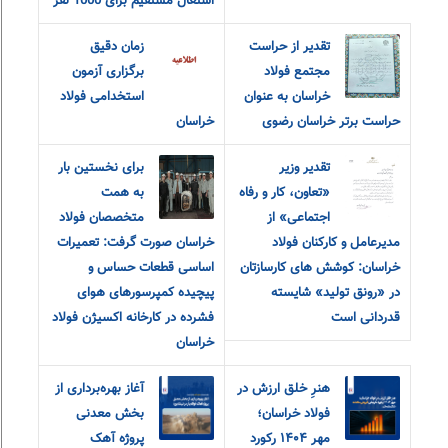
اشتغال مستقیم برای 1000 نفر
تقدیر از حراست
زمان دقیق
مجتمع فولاد
برگزاری آزمون
خراسان به عنوان
استخدامی فولاد
حراست برتر خراسان رضوی
خراسان
تقدیر وزیر
برای نخستین بار
«تعاون، کار و رفاه
به همت
اجتماعی» از
متخصصان فولاد
مدیرعامل و کارکنان فولاد
خراسان صورت گرفت: تعمیرات
خراسان: کوشش های کارسازتان
اساسی قطعات حساس و
در «رونق تولید» شایسته
پیچیده کمپرسورهای هوای
قدردانی است
فشرده در کارخانه اکسیژن فولاد
خراسان
هنرِ خلق ارزش در
آغاز بهره‌برداری از
فولاد خراسان؛
بخش معدنی
مهر ۱۴۰۴ رکورد
پروژه آهک