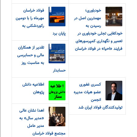
خودباوری؛
فولاد خراسان
مهمترین اصل در
مهرماه را با دومین
رسیدن به
رکوردشکنی به
خودکفایی تجلی خودباوری در
پایان برد
تعمیر و نگهداری کمپرسورهای
تقدیر از همکاران
فرایند «احیا» در فولاد خراسان
مالی و حسابرسی
به مناسبت روز
حسابدار
کسری غفوری
اطلاعیه دانش
عضو هیات مدیره
پژوهان
انجمن
تولیدکنندگان فولاد ایران شد
اهدا نشان عالی
«مدیر سال» به
مدیر عامل
مجتمع فولاد خراسان