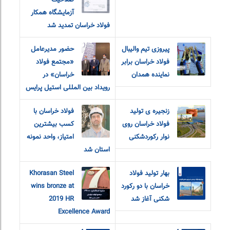
صلاحیت
آزمایشگاه همکار
فولاد خراسان تمدید شد
پیروزی تیم والیبال
حضور مدیرعامل
فولاد خراسان برابر
«مجتمع فولاد
نماینده همدان
خراسان» در
رویداد بین المللی استیل پرایس
زنجیره ی تولید
فولاد خراسان با
فولاد خراسان روی
کسب بیشترین
نوار رکوردشکنی
امتیاز، واحد نمونه
استان شد
بهار تولید فولاد
Khorasan Steel
خراسان با‌ دو رکورد
wins bronze at
شکنی آغاز شد
2019 HR
Excellence Award