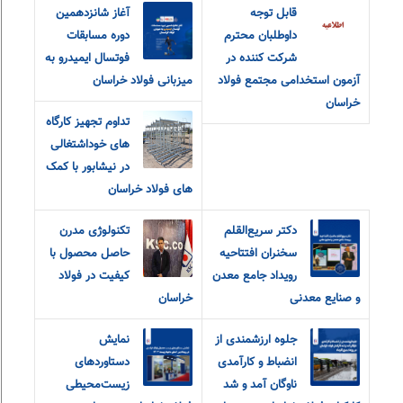
قابل توجه
آغاز شانزدهمین
داوطلبان محترم
دوره مسابقات
شرکت کننده در
فوتسال ایمیدرو به
آزمون استخدامی مجتمع فولاد
میزبانی فولاد خراسان
خراسان
تداوم تجهیز کارگاه
های خوداشتغالی
در نیشابور با کمک
های فولاد خراسان
دکتر سریع‌القلم
تکنولوژی مدرن
سخنران افتتاحیه
حاصل محصول با
رویداد جامع معدن
کیفیت در فولاد
و صنایع معدنی
خراسان
جلوه ارزشمندی از
نمایش
انضباط و کارآمدی
دستاوردهای
ناوگان آمد و شد
زیست‌محیطی