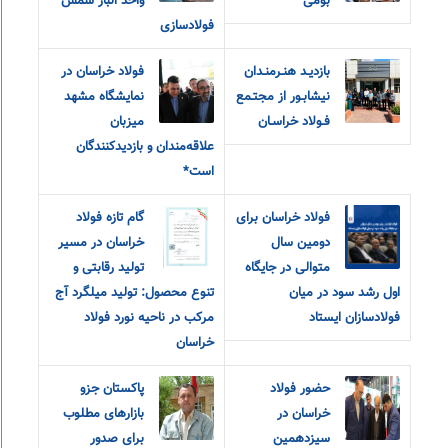
بومی
واحد انبار شمش
فولادسازی
بازديـد هنـرمنـدان
فولاد خراسان در
نيشابـور از مجتـمع
نمایشگاه مشهد
فـولاد خراسـان
میزبان
علاقه‌مندان و‌ بازدیدکنندگان
است*
فولاد خراسان برای
گام تازه فولاد
دومین سال
خراسان در مسیر
متوالی در جایگاه
تولید رقابتی و
اول رشد سود در میان
تنوع محصول: تولید میلگرد آج
فولادسازان ایستاد
مرکب در ناحیه نورد فولاد
خراسان
حضور فولاد
پاکستان جزو
خراسان در
بازارهای مطلوب
سیزدهمین
برای صدور