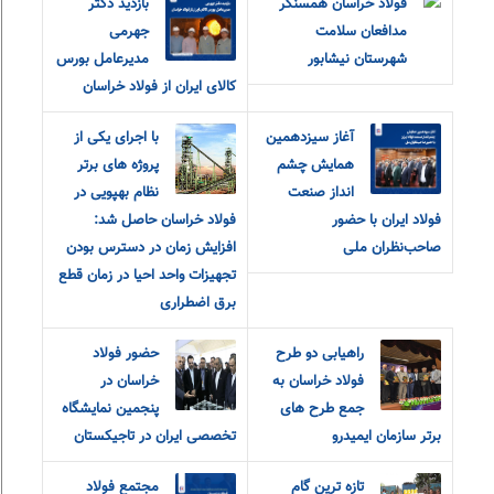
فولاد خراسان همسنگر
بازدید دکتر
مدافعان سلامت
جهرمی
شهرستان نیشابور
مدیرعامل بورس
کالای ایران از فولاد خراسان
آغاز سیزدهمین
با اجرای یکی از
همایش چشم
پروژه های برتر
انداز صنعت
نظام بهپویی در
فولاد ایران با حضور
فولاد خراسان حاصل شد:
صاحب‌نظران ملی
افزایش زمان در دسترس بودن
تجهیزات واحد احیا در زمان قطع
برق اضطراری
راهیابی دو طرح
حضور فولاد
فولاد خراسان به
خراسان در
جمع طرح های
پنجمین نمایشگاه
برتر سازمان ایمیدرو
تخصصی ایران در تاجیکستان
تازه ترین گام
مجتمع فولاد