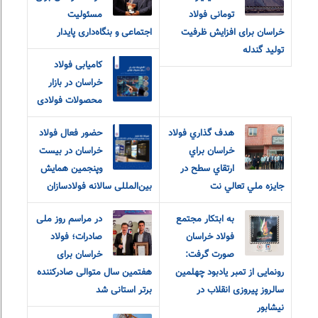
تومانی فولاد
مسئولیت
خراسان برای افزایش ظرفیت
اجتماعی و بنگاه‌داری پایدار
تولید گندله
کامیابی فولاد
خراسان در بازار
محصولات فولادی
هدف گذاري فولاد
حضور فعال فولاد
خراسان براي
خراسان در بیست
و‌پنجمین همایش
جايزه ملي تعالي نت
بین‌المللی سالانه فولادسازان
به ابتکار مجتمع
در مراسم روز ملی
فولاد خراسان
صادرات؛ فولاد
صورت گرفت:
خراسان برای
رونمایی از تمبر یادبود چهلمین
هفتمین سال متوالی صادرکننده
سالروز پیروزی انقلاب در
برتر استانی شد
نیشابور