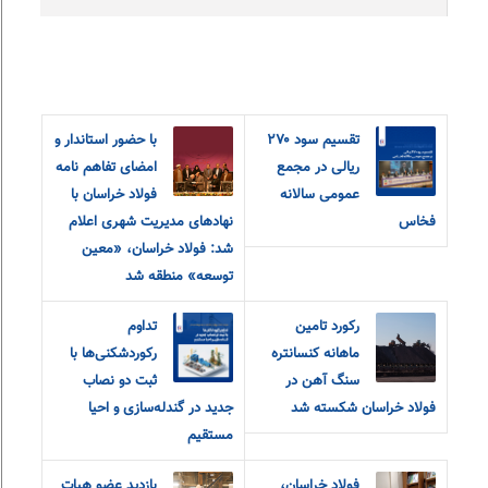
تقسیم سود ۲۷۰
با حضور استاندار و
ریالی در مجمع
امضای تفاهم نامه
عمومی سالانه
فولاد خراسان با
فخاس
نهادهای مدیریت شهری اعلام
شد: فولاد خراسان، «معین
توسعه» منطقه شد
رکورد تامین
تداوم
ماهانه کنسانتره
رکوردشکنی‌ها با
سنگ آهن در
ثبت دو نصاب
فولاد خراسان شکسته شد
جدید در گندله‌سازی و احیا
مستقیم
فولاد خراسان،
بازدید عضو هیات