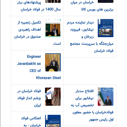
خراسان در میان
پیشنهادهای برتر
برترین های بورس کالا
سال 1400 در فولاد خراسان
دیدار نماینده مردم
تکمیل زنجیره از
نیشابور، فیروزه،
اهداف راهبردی
زبرخان و
صندوق در خراسان
میان‌جلگه با سرپرست مجتمع
است.
فولاد خراسان
Engineer
Javanbakht as
CEO of
Khorasan Steel
افتتاح سدبار
فولاد خراسان در
نیشابور برای
چشم انداز فولاد
تخصیص آب به
ایران
فولادخراسان با حضور معاون
انعکاس فولاد
اول رئیس جمهور
خراسان - به