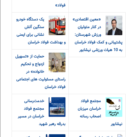
فولاد»
«معین اقتصادی»
یک دستگاه خودرو
در کنار متولیان
سنگین آتش
ورزش شهرستان:
نشانی برای ایمنی
پشتیبانی و کمک فولاد خراسان
و بهداشت فولاد خراسان
به 10 هیات ورزشی نیشابور
حمایت از «تسهیل
ازدواج و تحکیم
خانواده» در
راستای مسئولیت های اجتماعی
فولاد خراسان
مجتمع فولاد
خدمت‌رسانی
خراسان میزبان
مجتمع فولاد
اصحاب رسانه
خراسان در مسیر
نیشابور
بدرقه رهبر شهید