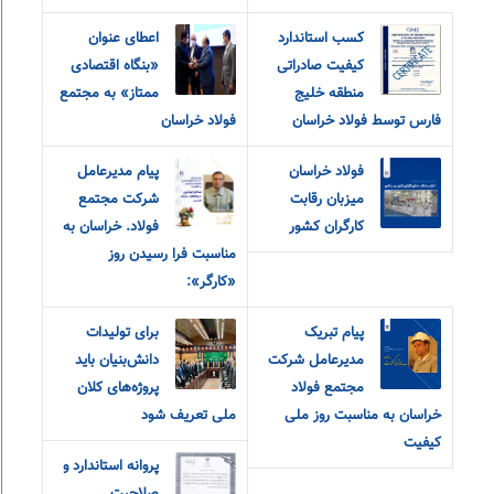
کسب استاندارد
اعطای عنوان
کیفیت صادراتی
«بنگاه اقتصادی
منطقه خلیج
ممتاز» به مجتمع
فارس توسط فولاد خراسان
فولاد خراسان
فولاد خراسان
پیام مدیرعامل
میزبان رقابت
شرکت مجتمع
کارگران کشور
فولاد. خراسان به
مناسبت فرا رسیدن روز
«کارگر»:
پیام تبریک
برای تولیدات
مدیرعامل شرکت
دانش‌بنیان باید
مجتمع فولاد
پروژه‌های کلان
خراسان به مناسبت روز ملی
ملی تعریف شود
کیفیت
پروانه استاندارد و