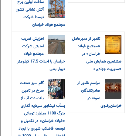
ساخت اولین برج
آتش نشانی کشور
توسط شرکت
مجتمع فولاد خراسان
تقدیر از مدیرعامل
افزایش ضریب
«مجتمع فولاد
امنیتی شرکت
خراسان» در
مجتمع فولاد
هشتمین همایش ملی
خراسان با احداث 17.5 کیلومتر
«مدیریت جهادی»
دیوار بتنی
مراسم تقدیر از
گام سبز صنعت
صادرکنندگان
سرخ در تامین
نمونه در
بلندمدت آب از
خراسان‌رضوی
پسآب نیشابور سرمایه گذاری
بزرگ 1100 میلیارد تومانی
«فولاد خراسان» در تکمیل و
توسعه فاضلاب شهری با ایجاد