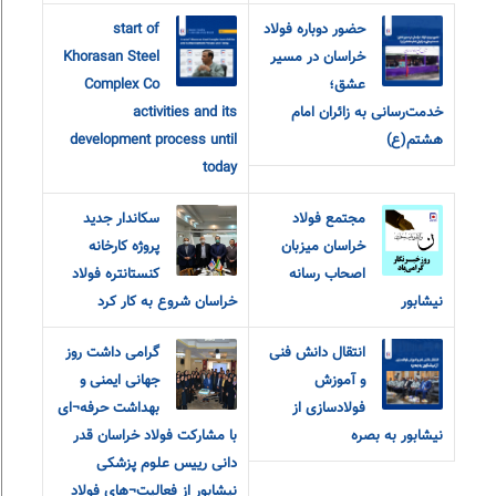
حضور دوباره فولاد
start of
خراسان در مسیر
Khorasan Steel
عشق؛
Complex Co
خدمت‌رسانی به زائران امام
activities and its
هشتم(ع)
development process until
today
مجتمع فولاد
سکاندار جدید
خراسان میزبان
پروژه کارخانه
اصحاب رسانه
کنستانتره فولاد
نیشابور
خراسان شروع به کار کرد
انتقال دانش فنی
گرامی داشت روز
و آموزش
جهانی ایمنی و
فولادسازی از
بهداشت حرفه¬ای
نیشابور به بصره
با مشارکت فولاد خراسان قدر
دانی رییس علوم پزشکی
نیشابور از فعالیت¬های فولاد