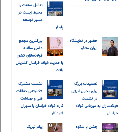
تعامل صنعت و
محیط زیست در
مسیر توسعه
پایدار
حضور در نمایشگاه
بزرگترین مجمع
ایران متافو
علمی سالانه
فولادسازان کشور
با حمایت فولاد خراسان گشایش
یافت
تصمیمات بزرگ
نشست مشترک
برای بحران انرژی
«کمیته‌ی حفاظت
در نشست
فنی و بهداشت
فولادسازان به میزبانی فولاد
کار» فولاد خراسان با مدیران
خراسان
اداره کار
جشن با شکوه
پیام تبریک