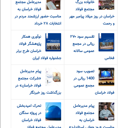
خانواده بزرگ
مدیرعامل مجتمع
مجتمع فولاد
فولاد خراسان به
خراسان در روز میلاد پیامبر مهر
مناسبت حضور ارزشمند مردم در
و رحمت
انتخابات ٢٨ خرداد
تقسیم سود ۲۷۰
نوآوری همکار
ریالی در مجمع
پژوهشگر فولاد
عمومی سالانه
خراسان طرح برتر
فخاس
جشنواره فولاد ایران
تصویب سود
پیام مدیرعامل
1400 ریالی در
«شرکت مجتمع
مجمع عمومی
فولاد خراسان» در
فولاد خراسان
بزرگداشت روز خبرنگار
پیام مدیرعامل
تحرک امیدبخش
مجتمع فولاد
در پروژه سنگان
خراسان به
فولاد خراسان
مناسبت «روز جهانی استاندارد»
مدیرعامل مجتمع فولاد