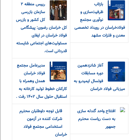
بازتاب
رییس منطقه ٢
ظرفیت‌سازی و
سازمان بازرسی
نوآوری مجتمع
کل کشور و بازرس
فولادخراسان در رویداد تخصصی
کل خراسان رضوی: پیشگامی
معدن و فلزات مشهد
فولاد خراسان در ایفای
مسئولیت‌های اجتماعی شایسته
قدردانی است.
آغاز شانزدهمین
مدیرعامل مجتمع
دوره مسابقات
فولاد خراسان
فوتسال ایمیدرو به
همدل وهمراه با
میزبانی فولاد خراسان
کارکنان خطوط تولید کارخانه به
استقبال حلول سال ۱۴۰۲ رفت .
افتتاح واحد گندله سازی
قابل توجه داوطلبان محترم
به دست ریاست محترم
شرکت کننده در آزمون
جمهور
استخدامی مجتمع فولاد
خراسان