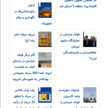
کار صنعتی تحویل «معین
تداوم
اقتصادی» منطقه 5 استان شد
رکوردشکنی‌ها در
نگهداری و دوام
تجهیزات
فولاد خراسان در
تبریک میلاد امام
نمایشگاه مشهد
رضا (ع)
میزبان
علاقه‌مندان و‌ بازدیدکنندگان
گام دیگر فولاد
است*
خراسان در راستای
کمک به شکست
کرونا، اهدا 300 بسته معیشتی
– بهداشتی به شهرستان فیروزه
عملیات دیفراست
رشد پادار فخاس
واحد اکسیژن
در مرداد با تحقق
فولاد خراسان با
23 درصد از درآمد