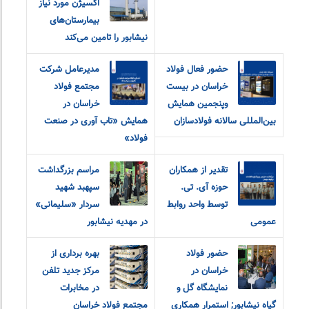
اکسیژن مورد نیاز
بیمارستان‌های
نیشابور را تامین می‌کند
حضور فعال فولاد
مدیرعامل شرکت
خراسان در بیست
مجتمع فولاد
و‌پنجمین همایش
خراسان در
بین‌المللی سالانه فولادسازان
همایش «تاب آوری در صنعت
فولاد»
تقدیر از همکاران
مراسم بزرگداشت
حوزه آی. تی.
سپهبد شهید
توسط واحد روابط
سردار «سلیمانی»
عمومی
در مهدیه نیشابور
حضور فولاد
بهره برداری از
خراسان در
مرکز جدید تلفن
نمایشگاه گل و
در مخابرات
گیاه نیشابور; استمرار همکاری
مجتمع فولاد خراسان