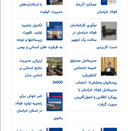
عملکرد آذرماه
با استانداردهای
فولاد خراسان
مدیریت کیفیت
نوآوری کارشناسان
تکمیل زنجیره
فولاد خراسان در
تولید، تقویت
ساخت یک تجهیز
زیرساختها و توجه
تست کاربردی
به ظرفیت های انسانی و بومی
مدیرعامل صندوق
ارزیابی مدیریت
«بیمه اجتماعی
منابع انسانی بر
کشاورزان،
اساس مدل
روستاییان و‌عشایر»: انتصاب
34000
مدیرعامل فولاد خراسان با
خبر خوش برای
رویکرد انقلابی و تحول‌آفرینی
زنجیره تولید فولاد
صورت گرفت
در استان خراسان
رضوی