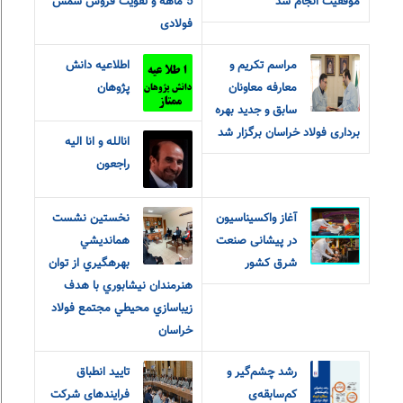
موفقیت انجام شد
5 ماهه و تقویت فروش شمش
فولادی
مراسم تکریم و
اطلاعیه دانش
معارفه‌ معاونان
پژوهان
سابق و جدید بهره
برداری فولاد خراسان برگزار شد
انالله و انا الیه
راجعون
آغاز واکسیناسیون
نخستين نشست
در پیشانی صنعت
همانديشي
شرق کشور
بهرهگيري از توان
هنرمندان نيشابوري با هدف
زيباسازي محيطي مجتمع فولاد
خراسان
رشد چشم‌گیر و
تایید انطباق
کم‌سابقه‌ی
فرایندهای شرکت