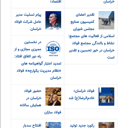
خراسان
اقتصاد؛
تقدیر اعضای
پیام تسلیت مدیر
کمیسیون صنایع
عامل شرکت فولاد
مجلس شورای
خراسان
اسلامی از فعالیت های مجتمع:
در نخستین
نشاط و بالندگی مجتمع فولاد
ممیزی مجازی و از
خراسان در خور تحسین و تقدیر
راه دور اتفاق افتاد:
است
تمدید اعتبار گواهینامه های
«نظام مدیریت یکپارچه» فولاد
خراسان
فولاد خراسان؛
حضور فولاد
خادم‌الرضا(ع) شد
خراسان در
همایش سالانه
فولاد سازان
رکورد جدید تولید
افتتاح سدبار