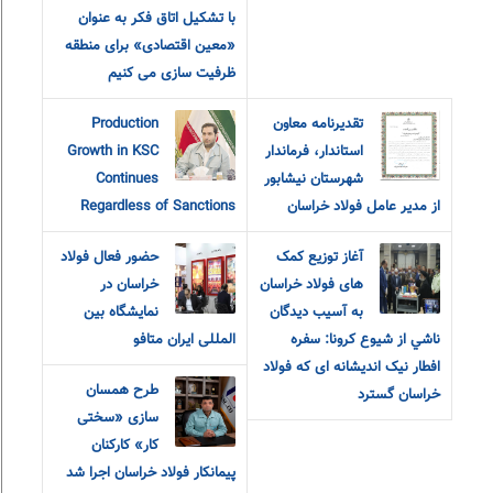
با تشکیل اتاق فکر به عنوان
«معین اقتصادی» برای منطقه
ظرفیت سازی می کنیم
تقدیرنامه معاون
Production
استاندار، فرماندار
Growth in KSC
شهرستان نیشابور
Continues
از مدیر عامل فولاد خراسان
Regardless of Sanctions
آغاز توزیع کمک
حضور فعال فولاد
های فولاد خراسان
خراسان در
به آسيب ديدگان
نمایشگاه بین
ناشي از شيوع كرونا: سفره
المللی ایران متافو
افطار نیک اندیشانه ای که فولاد
طرح همسان
خراسان گسترد
سازی «سختی
کار» کارکنان
پیمانکار فولاد خراسان اجرا شد