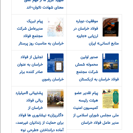
شهید عزیز ما از فهم عمق
معنای شهادت ناتوان¬اند
موفقیت دوباره
پیام تبریک
فولاد خراسان در
مدیرعامل شرکت
ارزیابی «جایزه
مجتمع فولاد
منابع انسانی» ایران
خراسان به مناسبت روز پرستار
صدور اولین
تجلیل از فولاد
محموله شمش
خراسان به عنوان
شرکت مجتمع
صادر کننده برتر
فولاد خراسان به ازبکستان
خراسان رضوی
پیام تقدیر عضو
پشتیبانی 8میلیارد
هیئت رئیسه
ریالی فولاد
کمیسیون امنیت
خراسان از
ملی مجلس شورای اسلامی از
«گلریزان» نیشابوری ها فولاد
مدیر عامل فولاد خراسان
برای حمایت از زندانیان غیرعمد،
آماده درانداختن «طرحی نو»