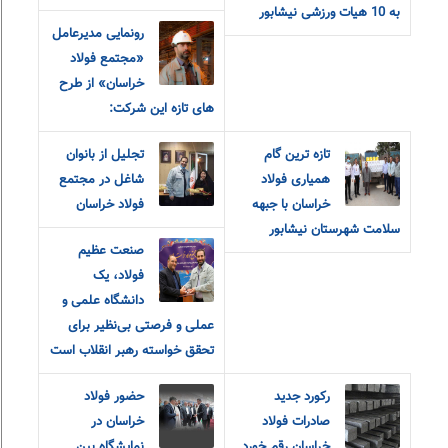
به 10 هیات ورزشی نیشابور
رونمایی مدیرعامل
«مجتمع فولاد
خراسان» از طرح
های تازه این شرکت:
تازه ترین گام
تجلیل از بانوان
همیاری فولاد
شاغل در مجتمع
خراسان با جبهه
فولاد خراسان
سلامت شهرستان نیشابور
صنعت عظیم
فولاد، یک
دانشگاه علمی و
عملی و فرصتی بی‌نظیر برای
تحقق خواسته رهبر انقلاب است
رکورد جدید
حضور فولاد
صادرات فولاد
خراسان در
خراسان رقم خورد
نمایشگاه بین