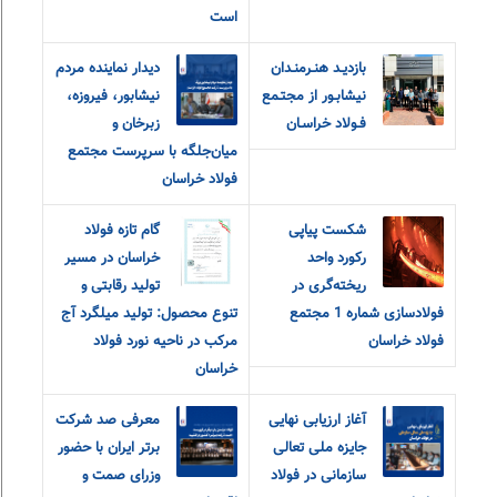
است
بازديـد هنـرمنـدان
دیدار نماینده مردم
نيشابـور از مجتـمع
نیشابور، فیروزه،
فـولاد خراسـان
زبرخان و
میان‌جلگه با سرپرست مجتمع
فولاد خراسان
شکست پیاپی
گام تازه فولاد
رکورد واحد
خراسان در مسیر
ریخته‌گری در
تولید رقابتی و
فولادسازی شماره 1 مجتمع
تنوع محصول: تولید میلگرد آج
فولاد خراسان
مرکب در ناحیه نورد فولاد
خراسان
آغاز ارزیابی نهایی
معرفی صد شرکت
جایزه ملی تعالی
برتر ایران با حضور
سازمانی در فولاد
وزرای صمت و