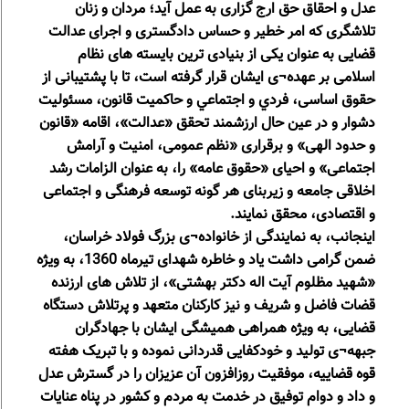
عدل و احقاق حق ارج گزاری به عمل آید؛ مردان و زنان
تلاشگری که امر خطیر و حساس دادگستری و اجرای عدالت
قضایی به عنوان یکی از بنیادی ترین بایسته های نظام
اسلامی بر عهده¬ی ایشان قرار گرفته است، تا با پشتيبانی‏ از
حقوق‏ اساسی، فردي‏ و اجتماعي و حاکمیت قانون، مسئولیت
دشوار و در عین حال ارزشمند تحقق‏ «عدالت»،‏ اقامه «قانون
و حدود الهی» و برقراری «نظم عمومی، امنیت و آرامش
اجتماعی» و احیای «حقوق عامه» را، به عنوان الزامات رشد
اخلاقی جامعه و زیربنای هر گونه توسعه فرهنگی و اجتماعی
و اقتصادی، ‎‎‎‎‎محقق نمایند. ‎‎‎‎‎‎
اینجانب، به نمایندگی از خانواده¬ی بزرگ فولاد خراسان،
ضمن گرامی داشت یاد و خاطره شهدای تیرماه 1360، به ویژه
«شهید مظلوم آیت اله دکتر بهشتی»، از تلاش های ارزنده
قضات فاضل و شریف و نیز کارکنان متعهد و پرتلاش دستگاه
قضایی، به ویژه همراهی همیشگی ایشان با جهادگران
جبهه¬ی تولید و خودکفایی قدردانی نموده و با تبریک هفته
قوه قضاییه، موفقیت روزافزون آن عزیزان را در گسترش عدل
و داد و دوام توفیق در خدمت به مردم و کشور در پناه عنایات