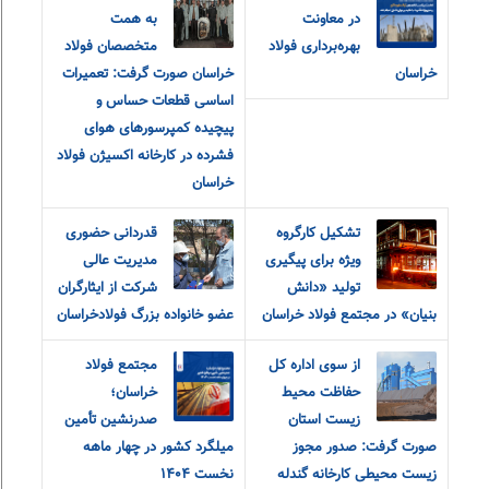
در معاونت
به همت
بهره‌برداری فولاد
متخصصان فولاد
خراسان
خراسان صورت گرفت: تعمیرات
اساسی قطعات حساس و
پیچیده کمپرسورهای هوای
فشرده در کارخانه اکسیژن فولاد
خراسان
تشکیل کارگروه
قدردانی حضوری
ویژه برای پیگیری
مدیریت عالی
تولید «دانش
شرکت از ایثارگران
بنیان» در مجتمع فولاد خراسان
عضو خانواده‌ بزرگ‌ فولادخراسان
از سوی اداره کل
مجتمع فولاد
حفاظت محیط
خراسان؛
زیست استان
صدرنشین تأمین
صورت گرفت: صدور مجوز
میلگرد کشور در چهار ماهه
زیست محیطی کارخانه گندله
نخست ۱۴۰۴