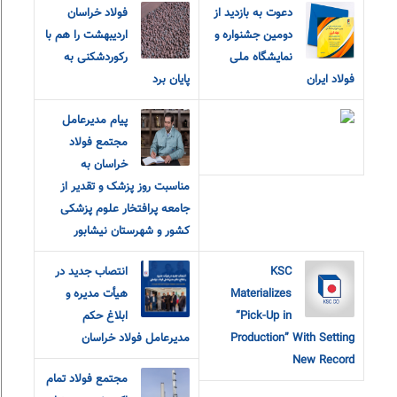
دعوت به بازدید از
فولاد خراسان
دومین جشنواره و
اردیبهشت را هم با
نمایشگاه ملی
رکوردشکنی به
فولاد ایران
پایان برد
پیام مدیرعامل
مجتمع فولاد
خراسان به
مناسبت روز پزشک و تقدیر از
جامعه پرافتخار علوم پزشکی
کشور و شهرستان نیشابور
KSC
انتصاب جدید در
Materializes
هیأت مدیره و
“Pick-Up in
ابلاغ حکم
Production” With Setting
مدیرعامل فولاد خراسان
New Record
مجتمع فولاد تمام