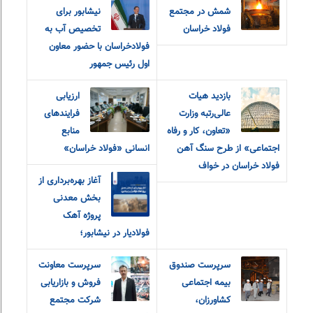
شمش در مجتمع
نیشابور برای
فولاد خراسان
تخصیص آب به
فولادخراسان با حضور معاون
اول رئیس جمهور
بازدید هیات
ارزیابی
عالی‌رتبه وزارت
فرایندهای
«تعاون، کار و رفاه
منابع
اجتماعی» از طرح سنگ آهن
انسانی «فولاد خراسان»
فولاد خراسان در خواف
آغاز بهره‌برداری از
بخش معدنی
پروژه آهک
فولادیار در نیشابور؛
سرپرست صندوق
سرپرست معاونت
بیمه اجتماعی
فروش و بازاریابی
کشاورزان،
شرکت مجتمع