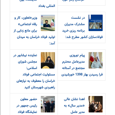
المللی بغداد
در نشست
وزیر«تعاون، کار و
مشترک مدیران
رفاه اجتماعی»
برنامه ریزی خرید
برای مانع زدایی از
فولادسازان کشور مطرح شد:
تولید فولاد خراسان به میدان
آمد:
پیام نوروزی
نماینده نیشابور در
مدیرعامل محترم
مجلس شورای
مجتمع در آستانه
اسلامی:
فرا رسیدن بهار 1398 خورشیدی
مسئولیت اجتماعی فولاد
خراسان را معطوف به نیازهای
راهبردی شهرستان کنید
اهدا نشان عالی
حضور معاون
«مدیر سال» به
رئیس جمهور در
مدیر عامل
نمایشگاه فولاد