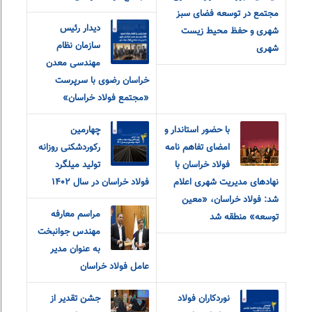
مجتمع در توسعه فضای سبز
دیدار رئیس
شهری و حفظ محیط زیست
سازمان نظام
شهری
مهندسی معدن
خراسان رضوی با سرپرست
«مجتمع فولاد خراسان»
با حضور استاندار و
چهارمین
امضای تفاهم نامه
رکوردشکنی روزانه
فولاد خراسان با
تولید میلگرد
نهادهای مدیریت شهری اعلام
فولاد خراسان در سال ۱۴۰۲
شد: فولاد خراسان، «معین
مراسم معارفه
توسعه» منطقه شد
مهندس جوانبخت
به عنوان مدیر
عامل فولاد خراسان
نوردکاران فولاد
جشن تقدیر از