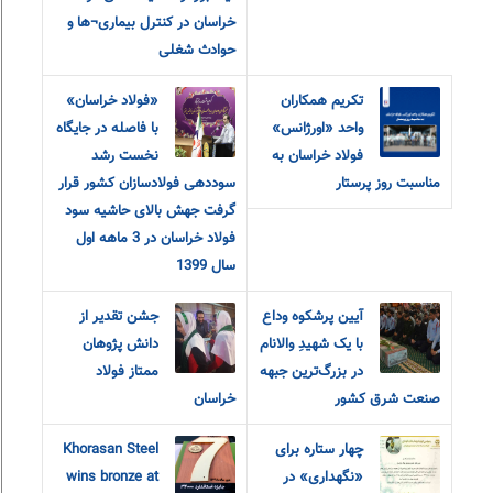
خراسان در کنترل بیماری¬ها و
حوادث شغلی
تکریم همکاران
«فولاد خراسان»
واحد «اورژانس»
با فاصله در جایگاه
فولاد خراسان به
نخست رشد
مناسبت روز پرستار
سوددهی فولادسازان کشور قرار
گرفت جهش بالای حاشیه سود
فولاد خراسان در 3 ماهه اول
سال 1399
آیین پرشکوه وداع
جشن تقدیر از
با یک شهیدِ والانام
دانش پژوهان
در بزرگ‌ترین جبهه
ممتاز فولاد
صنعت شرق کشور
خراسان
چهار ستاره برای
Khorasan Steel
«نگهداری» در
wins bronze at