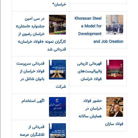
خراسان*
Khorasan Steel
در سی امین
a Model for
جشنواره «امتنان»
Development
خراسان رضوی از
and Job Creation
کارگران نمونه «فولاد خراسان»
قدردانی شد
قهرمانی تاریخی
قدردانی سرپرست
والیبالیست‌های
فولاد خراسان از
فولاد خراسان
بانوان شاغل در
شرکت
حضور فولاد
اگهی استخدام
خراسان در
همایش سالانه
فولاد سازان
قدردانی از
تلاشگران عرصه