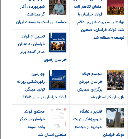
امضای تفاهم نامه
شهریورماه، آغاز
فولاد خراسان با
گرامیداشت
نهادهای مدیریت شهری اعلام
حماسه ای است به وسعت ایران
شد: فولاد خراسان، «معین
تجلیل از فولاد
توسعه» منطقه شد
خراسان به عنوان
صادر کننده برتر
خراسان رضوی
مجتمع فولاد
چهارمین
خراسان میزبان
رکوردشکنی روزانه
برگزاری همایش
تولید میلگرد
بازرسان کار استان شد
فولاد خراسان در سال ۱۴۰۲
تقدیر دانشگاه
مجتمع فولاد
علوم‌پزشکی تربت
خراسان بار دیگر
حیدریه از مجتمع
واحد نمونه
فولاد خراسان
صنعتی استان شد