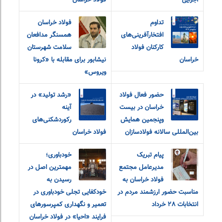
اجرایی
فولاد خراسان
تداوم
فولاد خراسان
افتخارآفرینی‌های
همسنگر مدافعان
کارکنان فولاد
سلامت شهرستان
خراسان
نیشابور برای مقابله با «کرونا
ویروس»
حضور فعال فولاد
«رشد تولید» در
خراسان در بیست
آینه
و‌پنجمین همایش
رکوردشکنی‌های
بین‌المللی سالانه فولادسازان
فولاد خراسان
پیام تبریک
خودباوری؛
مدیرعامل مجتمع
مهمترین اصل در
فولاد خراسان به
رسیدن به
مناسبت حضور ارزشمند مردم در
خودکفایی تجلی خودباوری در
انتخابات ٢٨ خرداد
تعمیر و نگهداری کمپرسورهای
فرایند «احیا» در فولاد خراسان