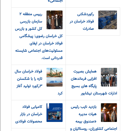
اجتماعی»
رکوردشکنی
رییس منطقه ٢
فولاد خراسان در
سازمان بازرسی
صادرات
کل کشور و بازرس
کل خراسان رضوی: پیشگامی
فولاد خراسان در ایفای
مسئولیت‌های اجتماعی شایسته
قدردانی است.
همایش بصیرت
فولاد خراسان سال
افزایی فرماندهان
تازه را با شکستن
پایگاه های بسیج
۳رکورد تولید آغاز
ادارات شهرستان نیشابور
کرد
بازدید نایب رئیس
کامیابی فولاد
هیات مدیره
خراسان در بازار
«صندوق بیمه
محصولات فولادی
اجتماعی کشاورزان، روستائیان و