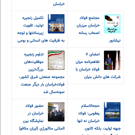
خراسان
مجتمع فولاد
تکمیل زنجیره
خراسان میزبان
تولید، تقویت
اصحاب رسانه
زیرساختها و توجه
نیشابور
به ظرفیت های انسانی و بومی
امضای ۷
تداوم زنجیره
تفاهم‌نامه میان
موفقیت‌های
فولاد خراسان با
بزرگ‌ترین
شرکت های دانش بنیان
مجموعه صنعتی شرق کشور،
فولادخراسان بار دیگر صنعت
نمونه‌سال شد
حجه‌الاسلام
حضور فولاد
یعقوبی: فولاد
خراسان در
خراسان نه تنها
نمایشگاه بین
جبهه تولید، بلکه کانون
المللی متالورژی (ایران متافو)