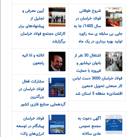
شروع طوفانی
آیین معرفی و
فولاد خراسان در
تجلیل از
سال 1400/ جا به
پیشنهادهای برتر
جایی بی سابقه ی سه رکورد
کارکنان مجتمع فولاد خراسان
تولید بهره برداری در یک ماه
برگزارشد
اشتغال 30 نفر از
انالله و انا الیه
بانوان نیشابور و
راجعون
فیروزه با حمایت
فولاد خراسان 3000 دست لباس
مشارکت فعال
کار صنعتی تحویل «معین
فولاد خراسان در
اقتصادی» منطقه 5 استان شد
بزرگترین
گردهمایی صنایع فلزی کشور
آگهی دعوت به
فولاد خراسان
مجمع عمومی
پیشگام در توسعه
عادی سالانه
انرژی‌های پاک؛