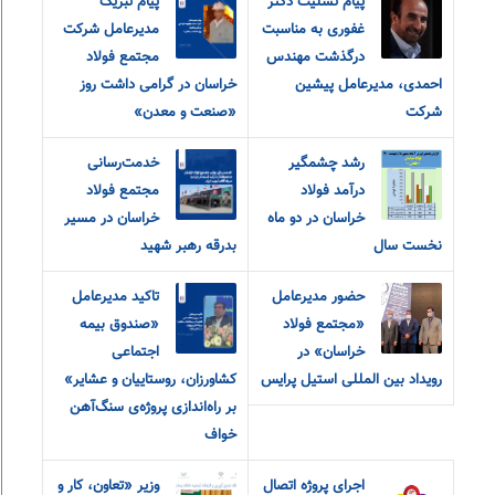
پیام تسلیت دکتر
پیام تبریک
غفوری به مناسبت
مدیرعامل شرکت
درگذشت مهندس
مجتمع فولاد
احمدی، مدیرعامل پیشین
خراسان در گرامی داشت روز
شرکت
«صنعت و معدن»
رشد چشمگیر
خدمت‌رسانی
درآمد فولاد
مجتمع فولاد
خراسان در دو ماه
خراسان در مسیر
نخست سال
بدرقه رهبر شهید
حضور مدیرعامل
تاکید مدیرعامل
«مجتمع فولاد
«صندوق بیمه‌
خراسان» در
اجتماعی
رویداد بین المللی استیل پرایس
کشاورزان، روستاییان و عشایر»
بر راه‌اندازی پروژه‌ی سنگ‌آهن
خواف
اجرای پروژه اتصال
وزیر «تعاون، کار و