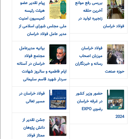
بررسی رفع موانع
پیام تقدیر عضو
آخرین حلقه
هیئت رئیسه
زنجیره تولید در
کمیسیون امنیت
فولاد خراسان
ملی مجلس شورای اسلامی از
مدیر عامل فولاد خراسان
فولاد خراسان
بیانیه مدیرعامل
میزبان اصحاب
مجتمع فولاد
رسانه و خبرنگاران
خراسان در آستانه
حوزه صنعت
ایام فاطمیه و سالروز شهادت
سردار شهید قاسم سلیمانی
حضور وزیر کشور
فولاد خراسان در
در غرفه خراسان
مسیر تعالی
رضوی EXPO
2024
جشن تقدیر از
دانش پژوهان
ممتاز فولاد