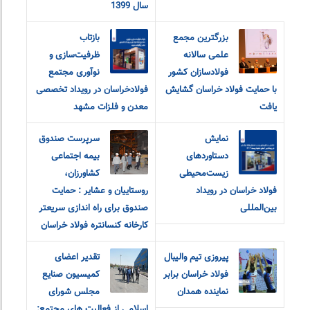
سال 1399
بزرگترین مجمع
بازتاب
علمی سالانه
ظرفیت‌سازی و
فولادسازان کشور
نوآوری مجتمع
با حمایت فولاد خراسان گشایش
فولادخراسان در رویداد تخصصی
یافت
معدن و فلزات مشهد
نمایش
سرپرست صندوق
دستاوردهای
بیمه اجتماعی
زیست‌محیطی
کشاورزان،
فولاد خراسان در رویداد
روستاییان و عشایر : حمایت
بین‌المللی
صندوق برای راه اندازی سریعتر
کارخانه کنسانتره فولاد خراسان
پیروزی تیم والیبال
تقدیر اعضای
فولاد خراسان برابر
کمیسیون صنایع
نماینده همدان
مجلس شورای
اسلامی از فعالیت های مجتمع: