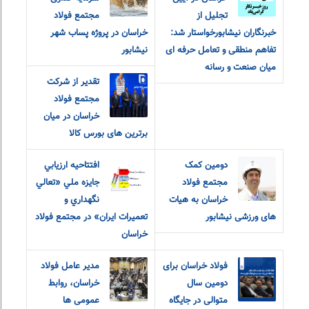
تجلیل از
مجتمع فولاد
خبرنگاران نیشابورخواستار شد:
خراسان در پروژه پساب شهر
تفاهم منطقی و تعامل حرفه ای
نیشابور
میان صنعت و رسانه
تقدیر از شرکت
مجتمع فولاد
خراسان در میان
برترین های بورس کالا
دومین کمک
افتتاحيه ارزيابي
مجتمع فولاد
جايزه ملي «تعالي
خراسان به هیات
نگهداري و
های ورزشی نیشابور
تعميرات ايران» در مجتمع فولاد
خراسان
فولاد خراسان برای
مدیر عامل فولاد
دومین سال
خراسان، روابط
متوالی در جایگاه
عمومی ها