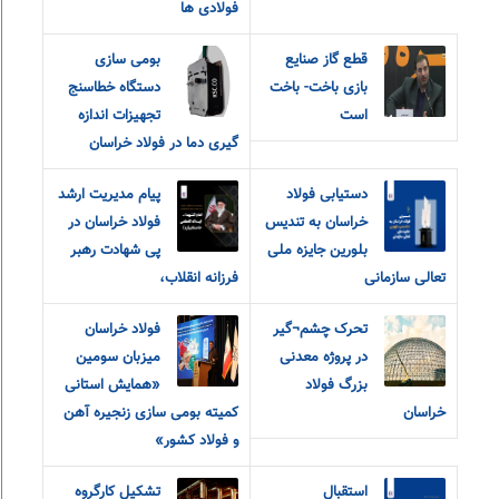
فولادی ها
قطع گاز صنایع
بومی سازی
بازی باخت- باخت
دستگاه خطاسنج
است
تجهیزات اندازه
گیری دما در فولاد خراسان
دستیابی فولاد
پیام مدیریت ارشد
خراسان به تندیس
فولاد خراسان در
بلورین جایزه ملی
پی شهادت رهبر
تعالی سازمانی
فرزانه انقلاب،
تحرک چشم¬گیر
فولاد خراسان
در پروژه معدنی
میزبان سومین
بزرگ فولاد
«همایش استانی
خراسان
کمیته بومی سازی زنجیره آهن
و فولاد کشور»
استقبال
تشکیل کارگروه