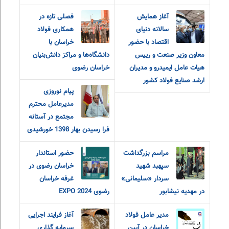
آغاز همایش
فصلی تازه در
سالانه دنیای
همکاری فولاد
اقتصاد با حضور
خراسان با
معاون وزیر صنعت و رییس
دانشگاه‌ها و مراکز دانش‌بنیان
هیات عامل ایمیدرو و مدیران
خراسان رضوی
ارشد صنایع فولاد کشور
پیام نوروزی
مدیرعامل محترم
مجتمع در آستانه
فرا رسیدن بهار 1398 خورشیدی
مراسم بزرگداشت
حضور استاندار
سپهبد شهید
خراسان رضوی در
سردار «سلیمانی»
غرفه خراسان
در مهدیه نیشابور
رضوی EXPO 2024
مدیر عامل فولاد
آغاز فرایند اجرایی
خراسان در آیین
سرمایه گذاری