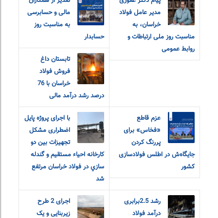
پیام دکتر غفوری
تقدیر از همکاران
مدیر عامل فولاد
مالی و حسابرسی
خراسان، به
به مناسبت روز
مناسبت روز ملی ارتباطات و
حسابدار
روابط عمومی
تابستان داغ
فروش فولاد
خراسان با 76
درصد رشد درآمد مالی
عزم قاطع
با اجرای پروژه پایل
«فخاس» برای
اضطراری مشکل
پررنگ کردن
تجهيزات بين دو
جایگاه‌ش در اطلس فولادسازی
كارخانه احياء مستقيم و گندله
کشور
سازي در فولاد خراسان مرتفع
شد
رشد 2.5برابری
اجرای 2 طرح
درآمد فولاد
زیربنایی و یک