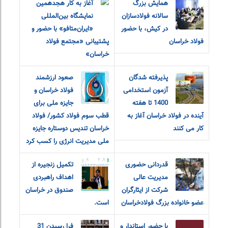
همایش بزرگ
آغاز به کار هجدهمین
سالانه فولادسازان
نمایشگاه بین‌المللی
در کیش، با حضور
«ایران‌متافو» با حضور و
فولاد خراسان
پشتیبانی «مجتمع فولاد
خراسان»
پذیرفته شدگان
صعود ارزشمند
آزمون استخدامی
فولاد خراسان و
1400 تا هفته
جایزه ملی برای
آینده در فولاد خراسان آغاز به
قطب سوم فولاد کشور/ فولاد
کار می کنند
خراسان تندیس دوستاره جایزه
ملی مدیریت انرژی را کسب کرد
قدردانی حضوری
تکمیل زنجیره از
مدیریت عالی
اهداف راهبردی
شرکت از ایثارگران
صندوق در خراسان
عضو خانواده‌ بزرگ‌ فولادخراسان
است.
با حضور استاندار و
فرا رسیدن 31