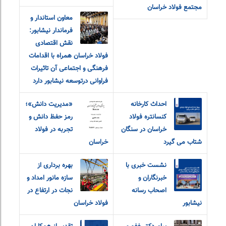
مجتمع فولاد خراسان
معاون استاندار و
فرماندار نیشابور:
نقش اقتصادی
فولاد خراسان همراه با اقدامات
فرهنگی و اجتماعی آن تاثیرات
فراوانی درتوسعه نیشابور دارد
احداث کارخانه
«مديريت دانش»؛
کنسانتره فولاد
رمز حفظ دانش و
خراسان در سنگان
تجربه در فولاد
شتاب می گیرد
خراسان
نشست خبری با
بهره برداری از
خبرنگاران و
سازه مانور امداد و
اصحاب رسانه
نجات در ارتفاع در
نیشابور
فولاد خراسان