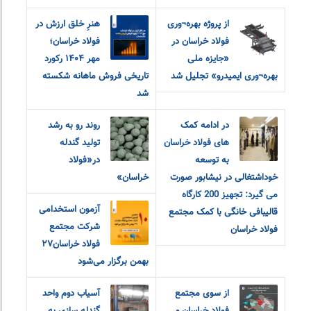
از پروژه بهره¬وری
هنرِ خلق ارزش در
فولاد خراسان در
فولاد خراسان؛
«جایزه ملی
مهر ۱۴۰۴ رکورد
بهره¬وری ایمیدرو» تجلیل شد
تاریخی فروش ماهانه شکسته
شد
در ادامه کمک
روند رو به رشد
های فولاد خراسان
تولید گندله
به توسعه
در«فولاد
خوداشتغالی در نیشابور صورت
خراسان»
می گیرد: تجهیز 200 کارگاه
آزمون استخدامی
قالیبافی خانگی با کمک مجتمع
شرکت مجتمع
فولاد خراسان
فولاد خراسان۲۷
بهمن برگزار می‌شود
از سوی مجتمع
آسیاب دوم واحد