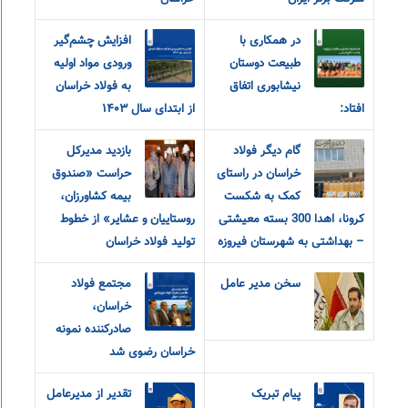
در همکاری با
افزایش چشم‌گیر
طبیعت دوستان
ورودی مواد اولیه
نیشابوری اتفاق
به فولاد خراسان
افتاد:
از ابتدای سال ۱۴۰۳
گام دیگر فولاد
بازدید مدیرکل
خراسان در راستای
حراست «صندوق
کمک به شکست
بیمه کشاورزان،
کرونا، اهدا 300 بسته معیشتی
روستاییان و عشایر» از خطوط
– بهداشتی به شهرستان فیروزه
تولید فولاد خراسان
سخن مدیر عامل
مجتمع فولاد
خراسان،
صادرکننده نمونه
خراسان رضوی شد
پیام تبریک
تقدیر از مدیرعامل