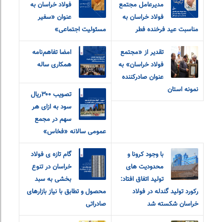
مدیرعامل مجتمع
فولاد خراسان به
فولاد خراسان به
عنوان «سفیر
مناسبت عید فرخنده فطر
مسئولیت اجتماعی»
تقدیر از «مجتمع
امضا تفاهم‌نامه
فولاد خراسان» به
همکاری ساله
عنوان صادرکننده
نمونه استان
تصویب ۳۰۰ریال
سود به ازای هر
سهم در مجمع
عمومی سالانه «فخاس»
با وجود کرونا و
گام تازه ی فولاد
محدودیت های
خراسان در تنوع
تولید اتفاق افتاد:
بخشی به سبد
رکورد تولید گندله در فولاد
محصول و تطابق با نیاز بازارهای
خراسان شکسته شد
صادراتی