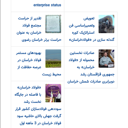
enterprise status
تعویض
تقدیر از حراست
وتعمیراساسی فن
مجتمع فولاد
استراتژیک کوره
خراسان به عنوان
گندله سازی در «فولادخراسان»
حراست برتر خراسان رضوی
صادرات نخستین
بهبودهای مستمر
محموله از «فولاد
فولاد خراسان در
خراسان» به
عرصه حفاظت از
جمهوری قزاقستان رشد
محیط زیست
دوبرابری صادرات شمش خراسان
«فولاد خراسان»
با فاصله در جایگاه
نخست رشد
سوددهی فولادسازان کشور قرار
گرفت جهش بالای حاشیه سود
فولاد خراسان در 3 ماهه اول