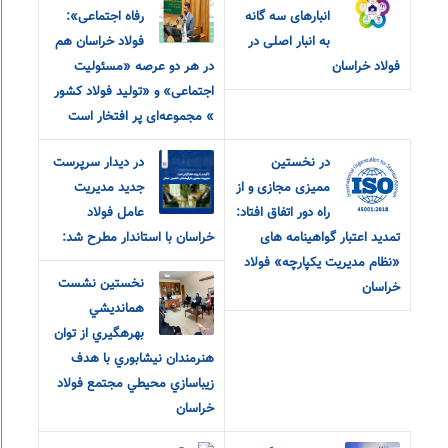
انبارهای سه گانه
رفاه اجتماعی»:
به انبار اصلی در
فولاد خراسان هم
فولاد خراسان
در هر دو‌ عرصه «مسئولیت
اجتماعی» و «تولید فولاد کشور
» مجموعه‌ای پر افتخار است
در نخستین
در دیدار سرپرست
ممیزی مجازی و از
جدید مدیریت
راه دور اتفاق افتاد:
عامل فولاد
تمدید اعتبار گواهینامه های
خراسان با استاندار مطرح شد:
«نظام مدیریت یکپارچه» فولاد
نخستين نشست
خراسان
همانديشي
بهرهگيري از توان
هنرمندان نيشابوري با هدف
زيباسازي محيطي مجتمع فولاد
خراسان