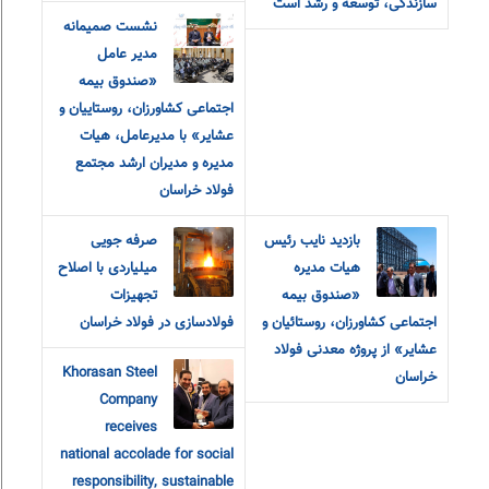
سازندگی، توسعه و رشد است
نشست صمیمانه
مدیر عامل
«صندوق بیمه
اجتماعی کشاورزان، روستاییان و
عشایر» با مدیرعامل، هیات
مدیره و مدیران ارشد مجتمع
فولاد خراسان
بازدید نایب رئیس
صرفه جویی
هیات مدیره
میلیاردی با اصلاح
«صندوق بیمه
تجهیزات
اجتماعی کشاورزان، روستائیان و
فولادسازی در فولاد خراسان
عشایر» از پروژه معدنی فولاد
Khorasan Steel
خراسان
Company
receives
national accolade for social
responsibility, sustainable