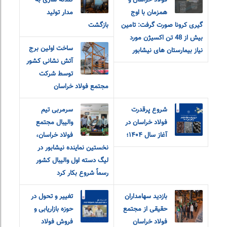
فولاد خراسان و
گندله سازی به
همزمان با اوج
مدار تولید
گیری کرونا صورت گرفت: تامین
بازگشت
بیش از 48 تن اکسیژن مورد
ساخت اولین برج
نیاز بیمارستان های نیشابور
آتش نشانی کشور
توسط شرکت
مجتمع فولاد خراسان
شروع پرقدرت
سرمربی تیم
فولاد خراسان در
والیبال مجتمع
آغاز سال ۱۴۰۴؛
فولاد خراسان،
نخستین نماینده نیشابور در
لیگ دسته اول والیبال کشور
رسماً شروع بکار کرد
بازدید سهامداران
تغییر و تحول در
حقیقی از مجتمع
حوزه بازاریابی و
فولاد خراسان
فروش فولاد