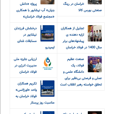
خراسان در رینگ
پروژه «دانش
صنعتی بورس کالا
بنیان» آب نیشابور با همکاری
«مجتمع فولاد خراسان»
تجلیل از همکاران
درخشش فرزندان
ارایه دهنده ی
نیشابور در
پیشنهادهای برتر
مسابقات شنای
سال 1400 در فولاد خراسان
ایمیدرو
صنعت عظیم
ارزیابی جایزه ملی
فولاد، یک
مدیریت انرژی در
دانشگاه علمی و
فولاد خراسان
عملی و فرصتی بی‌نظیر برای
تکریم همکاران
تحقق خواسته رهبر انقلاب است
واحد «اورژانس»
فولاد خراسان به
مناسبت روز پرستار