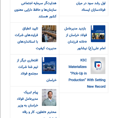
اول رشد سود در میان
هدایت‌گر سرمایه اجتماعی
فولادسازان ایستاد
سازمان‌ها و حافظ دارایی معنوی
کشور هستند
‎ بازدید مدیرعامل
تایید انطباق
فولاد خراسان از
فرایندهای شرکت
«خانه فرزندان
با استانداردهای
امام‌ علی(ع) نیشابور
مدیریت کیفیت
KSC
افتخاری دیگر از
Materializes
تیم شنا شرکت
“Pick-Up in
مجتمع فولاد
Production” With Setting
خراسان
New Record
پیام تبریک
مدیرعامل فولاد
خراسان به وزیر
محترم «تعاون، کار و رفاه