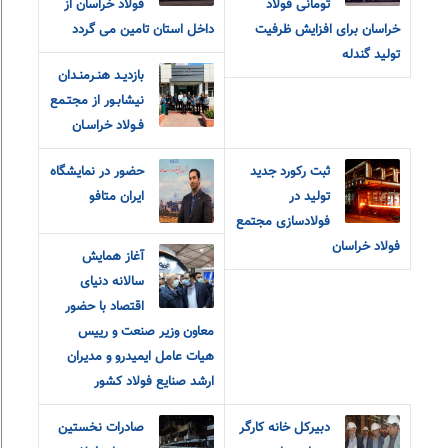
تومانی فولاد
فولاد خراسان از
خراسان برای افزایش ظرفیت
داخل استان تامین می گردد
تولید گندله
بازديـد هنـرمنـدان
نيشابـور از مجتـمع
فـولاد خراسـان
ثبت رکورد جدید
حضور در نمایشگاه
تولید در
ایران متافو
فولادسازی مجتمع
فولاد خراسان
آغاز همایش
سالانه دنیای
اقتصاد با حضور
معاون وزیر صنعت و رییس
هیات عامل ایمیدرو و مدیران
ارشد صنایع فولاد کشور
دبیرکل خانه کارگر
صادرات نخستین