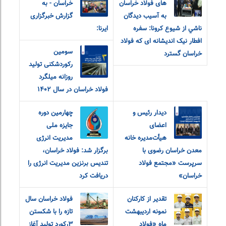
های فولاد خراسان
خراسان - به
به آسيب ديدگان
گزارش خبرگزاری
ناشي از شيوع كرونا: سفره
ایرنا:
افطار نیک اندیشانه ای که فولاد
سومین
خراسان گسترد
رکوردشکنی تولید
روزانه میلگرد
فولاد خراسان در سال ۱۴۰۲
دیدار رئیس و
چهارمین دوره
اعضای
جایزه ملی
هیأت‌مدیره خانه
مدیریت انرژی
معدن خراسان رضوی با
برگزار شد: فولاد خراسان،
سرپرست «مجتمع فولاد
تندیس برنزین مدیریت انرژی را
خراسان»
دریافت کرد
تقدیر از کارکنان
فولاد خراسان سال
نمونه اردیبهشت
تازه را با شکستن
ماه «فولاد
۳رکورد تولید آغاز