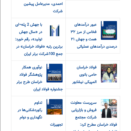
احمدی، مدیرعامل پیشین
شرکت
عبور درآمدهای
با جهش 2 پله¬ای
فخاس از مرز ۳۲
در «سال جهش
همت و جهش ۲۱
تولید»، رقم خورد:
درصدی درآمدهای عملیاتی
برترین رتبه «فولاد خراسان» در
جمع 100شرکت برتر ایران
فولاد خراسان
نوآوری همکار
حامی بانوی
پژوهشگر فولاد
المپیکی نیشابور
خراسان طرح برتر
جشنواره فولاد ایران
سرپرست معاونت
تداوم
فروش و بازاریابی
رکوردشکنی‌ها در
شرکت مجتمع
نگهداری و دوام
فولاد خراسان مطرح کرد:
تجهیزات