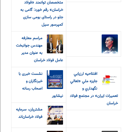
متخصصان توانمند «فولاد
خراسان» رقم خورد: گامی به
جلو در راستای بومی سازی
کمپرسور سیل
مراسم معارفه
مهندس جوانبخت
به عنوان مدیر
عامل فولاد خراسان
افتتاحيه ارزيابي
نشست خبری با
جايزه ملي «تعالي
خبرنگاران و
نگهداري و
اصحاب رسانه
تعميرات ايران» در مجتمع فولاد
نیشابور
خراسان
مشتریان، سرمایه
فولاد خراسان‌اند