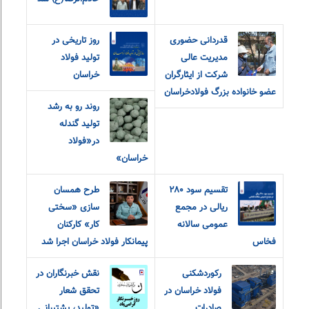
قدردانی حضوری
روز تاریخی در
مدیریت عالی
تولید فولاد
شرکت از ایثارگران
خراسان
عضو خانواده‌ بزرگ‌ فولادخراسان
روند رو به رشد
تولید گندله
در«فولاد
خراسان»
تقسیم سود ۲۸۰
طرح همسان
ریالی در مجمع
سازی «سختی
عمومی سالانه
کار» کارکنان
فخاس
پیمانکار فولاد خراسان اجرا شد
رکوردشکنی
نقش خبرنگاران در
فولاد خراسان در
تحقق شعار
صادرات
«تولید، پشتیبانی