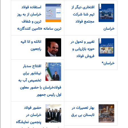
افتخاری دیگر از
استفاده فولاد
تیم شنا شرکت
خراسان از به روز
مجتمع فولاد
ترین و شفاف
خراسان
ترین سامانه «تامین کنندگان»
تغییر و تحول در
انالله و انا الیه
حوزه بازاریابی و
راجعون
فروش فولاد
خراسان*
افتتاح سدبار
نیشابور برای
تخصیص آب به
فولادخراسان با حضور معاون
اول رئیس جمهور
بهار تعمیرات در
حضور فولاد
تابستان بی برق
خراسان در
پنجمین نمایشگاه