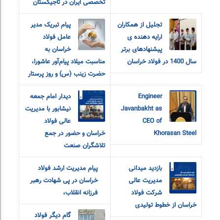
تخصصی ایران در تاجیکستان
تجلیل از همکاران
پیام تبریک مدیر
ارایه دهنده ی
عامل فولاد
پیشنهادهای برتر
خراسان به
سال 1400 در فولاد خراسان
مناسبت میلاد پیام‌آور عاشورا،
حضرت زینب (س) و روز پرستار
Engineer
دیدار امام جمعه
Javanbakht as
نیشابور با مدیریت
CEO of
عالی فولاد
Khorasan Steel
خراسان و حضور در جمع
تلاشگران صنعت
بازدید میدانی
پیام مدیریت ارشد فولاد
مدیریت عالی
خراسان در پی شهادت رهبر
شرکت فولاد
فرزانه انقلاب،
خراسان از خطوط تولیدی
گام دیگر فولاد