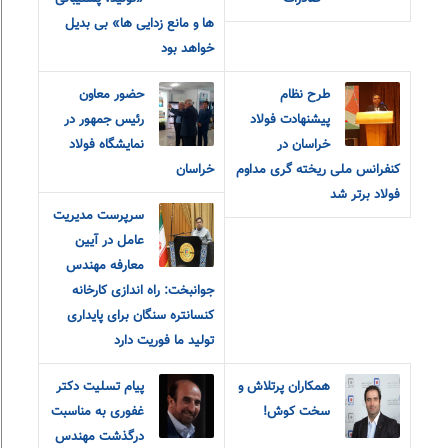
ها و مانع زدایی ها» بی بدیل
خواهد بود
طرح نظام
حضور معاون
پیشنهادت فولاد
رئیس جمهور در
خراسان در
نمایشگاه فولاد
کنفرانس ملی ریخته گری مداوم
خراسان
فولاد برتر شد
سرپرست مدیریت
عامل در آیین
معارفه مهندس
جوانبخت: راه اندازی کارخانه
کنسانتره سنگان برای پایداری
تولید ما فوریت دارد
همکاران پرتلاش و
پیام تسلیت دکتر
سخت کوش!
غفوری به مناسبت
درگذشت مهندس