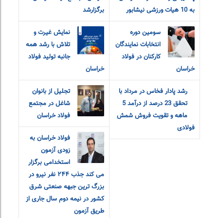
به 10 هیات ورزشی نیشابور
برگزارشد
سومین دوره
نمایش غیرت و
انتخابات نمایندگان
تلاش با رشد همه
کارکنان در فولاد
جانبه تولید فولاد
خراسان
خراسان
رشد پادار فخاس در مرداد با
تجلیل از بانوان
تحقق 23 درصد از درآمد 5
شاغل در مجتمع
ماهه و تقویت فروش شمش
فولاد خراسان
فولادی
فولاد خراسان به
زودی آزمون
استخدامی برگزار
می کند جذب ٢۴۴ نفر نیرو در
بزرگ ترین جبهه صنعتی شرق
کشور در نیمه دوم سال جاری از
طریق آزمون