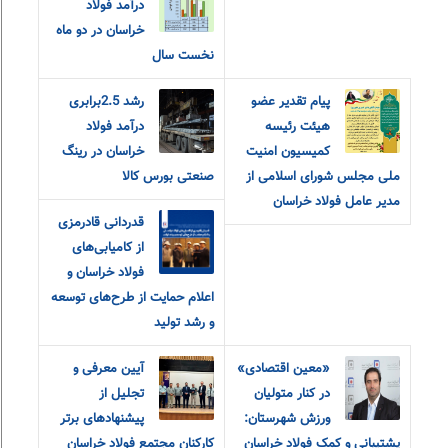
درآمد فولاد
خراسان در دو ماه
نخست سال
پیام تقدیر عضو
رشد 2.5برابری
هیئت رئیسه
درآمد فولاد
کمیسیون امنیت
خراسان در رینگ
ملی مجلس شورای اسلامی از
صنعتی بورس کالا
مدیر عامل فولاد خراسان
قدردانی قادرمزی
از کامیابی‌های
فولاد خراسان و
اعلام حمایت از طرح‌های توسعه
و رشد تولید
«معین اقتصادی»
آیین معرفی و
در کنار متولیان
تجلیل از
ورزش شهرستان:
پیشنهادهای برتر
پشتیبانی و کمک فولاد خراسان
کارکنان مجتمع فولاد خراسان