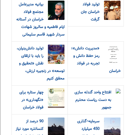
تولید فولاد
بیانیه مدیرعامل
خراسان جان
مجتمع فولاد
گرفت
خراسان در آستانه
ایام فاطمیه و سالروز شهادت
سردار شهید قاسم سلیمانی
«مديريت دانش»؛
تولید دانش‌بنیان،
رمز حفظ دانش و
را باید با ارتقای
تجربه در فولاد
نقش «تحقیق و‌
خراسان
توسعه» در زنجیره ارزش،
محقق کنیم
افتتاح واحد گندله سازی
چهار ستاره برای
به دست ریاست محترم
«نگهداری» در
جمهور
فولاد خراسان
سرمایه¬گذاری
90 درصد از
450 میلیارد
کنسانتره مورد نیاز