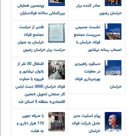
صادر کننده برتر
و‌پنجمین همایش
خراسان رضوی
بین‌المللی سالانه فولادسازان
نشست صمیمی
تقدیر از حراست
سرپرست مجتمع
مجتمع فولاد
فولاد خراسان با
خراسان به عنوان
اصحاب رسانه نیشابور
حراست برتر خراسان رضوی
دستاورد راهبردی
اشتغال 30 نفر از
در معاونت
بانوان نیشابور و
بهره‌برداری فولاد
فیروزه با حمایت
خراسان
فولاد خراسان 3000 دست لباس
کار صنعتی تحویل «معین
اقتصادی» منطقه 5 استان شد
پیام تسلیت مدیر
با صرفه جویی
عامل شرکت فولاد
110 هزار دلاری و
خراسان
به همّت