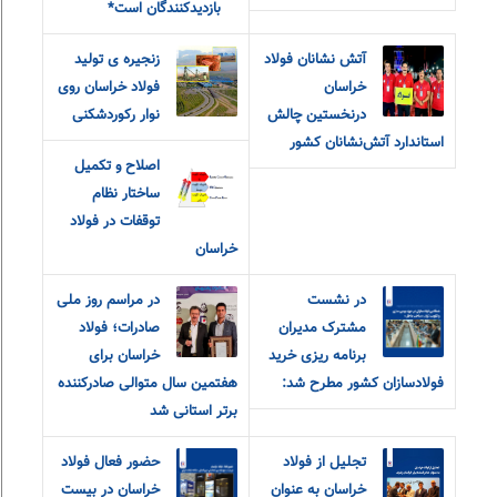
بازدیدکنندگان است*
آتش نشانان فولاد
زنجیره ی تولید
خراسان
فولاد خراسان روی
درنخستین چالش
نوار رکوردشکنی
استاندارد آتش‌نشانان کشور
اصلاح و تکمیل
ساختار نظام
توقفات در فولاد
خراسان
در نشست
در مراسم روز ملی
مشترک مدیران
صادرات؛ فولاد
برنامه ریزی خرید
خراسان برای
فولادسازان کشور مطرح شد:
هفتمین سال متوالی صادرکننده
برتر استانی شد
تجلیل از فولاد
حضور فعال فولاد
خراسان به عنوان
خراسان در بیست