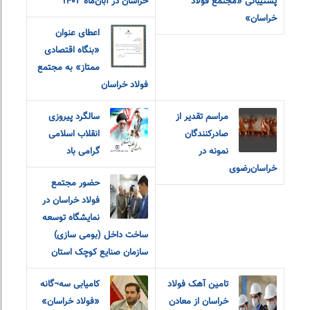
پشتیبانی «مجتمع فولاد
خراسان در آبان‌ماه ۱۴۰۲
خراسان»
اعطای عنوان
«بنگاه اقتصادی
ممتاز» به مجتمع
فولاد خراسان
مراسم تقدیر از
سالگرد پیروزی
صادرکنندگان
انقلاب اسلامی
نمونه در
گرامی باد
خراسان‌رضوی
حضور مجتمع
فولاد خراسان در
نمایشگاه توسعه
ساخت داخل (بومی سازی)
سازمان صنایع کوچک استان
تامین آهک فولاد
کامیابی سه¬گانه
خراسان از معادن
«فولاد خراسان»