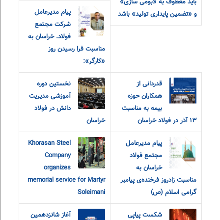
باید معطوف به «بومی سازی»
پیام مدیرعامل
و «تضمین پایداری تولید» باشد
شرکت مجتمع
فولاد. خراسان به
مناسبت فرا رسیدن روز
«کارگر»:
قدردانی از
نخستین دوره
همکاران حوزه
آموزشی مدیریت
بیمه به مناسبت
دانش در فولاد
۱۳ آذر در فولاد خراسان
خراسان
پیام مدیرعامل
Khorasan Steel
مجتمع فولاد
Company
خراسان به
organizes
مناسبت زادروز فرخنده‌ی پیامبر
memorial service for Martyr
گرامی اسلام (ص)
Soleimani
شکست پیاپی
آغاز شانزدهمین