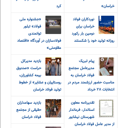
خراسان»
کرد
نوردکاران فولاد
«جشنواره ملی
خراسان برای
فولاد» تبلور
دومین بار رکورد
توانمندی
روزانه تولید خود را شکستند
فولادسازان در آوردگاه «اقتصاد
مقاومتی»
پیام تبریک
بازدید مدیرکل
مدیرعامل مجتمع
حراست «صندوق
فولاد خراسان به
بیمه کشاورزان،
مناسبت حضور ارزشمند مردم در
روستاییان و عشایر» از خطوط
انتخابات ٢٨ خرداد
تولید فولاد خراسان
تقدیرنامه معاون
بازدید سهامداران
استاندار، فرماندار
حقیقی از مجتمع
شهرستان نیشابور
فولاد خراسان
از مدیر عامل فولاد خراسان