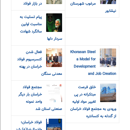
مرغوب شهرستان
در بازار فولاد
نیشابور
پیام تسلیت به
مناسبت اولین
سالگرد شهادت
سردار دلها
Khorasan Steel
فعال شدن
a Model for
کنسرسیوم فولاد
Development
خراسان در پهنه
and Job Creation
معدنی سنگان
خلق فرصت
مجتمع فولاد
مبتکرانه در پی
خراسان بار دیگر
تغییر مواد اولیه
واحد نمونه
ورودی به مجتمع فولاد خراسان
صنعتی استان شد
از گندله به کنسانتره
فولاد خراسان؛
خادم‌الرضا(ع) شد