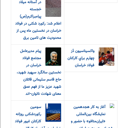
در آستانه میلاد
خجسته
پیامبراکرم(ص)
اعلام شد: رکورد شکنی در فولاد
خراسان در نخستین ماه پس از
محدودیت های تامین برق
واکسيناسيون دُز
پیام مدیرعامل
چهارم براي کارکنان
مجتمع فولاد
فولاد خراسان
خراسان در
نخستین سالگرد سپهبد شهید،
حاج قاسم سلیمانی قاتلان
شهید عزیز ما از فهم عمق
معنای شهادت ناتوان¬اند
آغاز به کار هجدهمین
سومین
نمایشگاه بین‌المللی
رکوردشکنی روزانه
«ایران‌متافو» با حضور و
کارکنان غیور فولاد