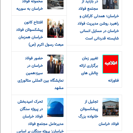
در بازدید از
محموله فولاد
مجتمع فولاد
خراسان به سوریه
خراسان؛ همدلی کارکنان و
افتتاح کانون
راهبرد روشن مدیریت فولاد
پیشکسوتان فولاد
خراسان در مسایل انسانی
خراسان همزمان
شایسته قدردانی است
مبعث رسول اکرم (ص)
تغییر زمان
حضور فولاد
برگزاری ارائه
خراسان در
چالش های
سیزدهمین
فناورانه
نمایشگاه بین المللی متالورژی
مشهد
تجلیل از
تحرک امیدبخش
پیشکسوتان
در پروژه سنگان
خانواده بزرگ
فولاد خراسان
فولاد خراسان
مدیرعامل مجتمع فولاد
خراسان: پروژه سنگان بر اساس