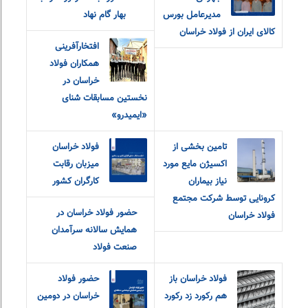
مدیرعامل بورس
بهار گام نهاد
کالای ایران از فولاد خراسان
افتخارآفرینی
همکاران فولاد
خراسان در
نخستین مسابقات شنای
«ایمیدرو»
تامین بخشی از
فولاد خراسان
اکسیژن مایع مورد
میزبان رقابت
نیاز بیماران
کارگران کشور
کرونایی توسط شرکت مجتمع
حضور فولاد خراسان در
فولاد خراسان
همایش سالانه سرآمدان
صنعت فولاد
فولاد خراسان باز
حضور فولاد
هم رکورد زد رکورد
خراسان در دومین