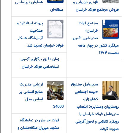
تازه ی بازاریابی و
همایش دیپلماسی
فروش مجتمع فولاد خراسان
منطقه‌ای
مجتمع فولاد
پروانه استاندارد و
خراسان؛
صلاحیت
صدرنشین تأمین
آزمایشگاه همکار
میلگرد کشور در چهار ماهه
فولاد خراسان تمدید شد
نخست ۱۴۰۴
زمان دقیق برگزاری آزمون
استخدامی فولاد خراسان
مدیرعامل صندوق
ارزیابی مدیریت
«بیمه اجتماعی
منابع انسانی بر
کشاورزان،
اساس مدل
روستاییان و‌عشایر»: انتصاب
34000
مدیرعامل فولاد خراسان با
فولاد خراسان در نمایشگاه
رویکرد انقلابی و تحول‌آفرینی
مشهد میزبان علاقه‌مندان و‌
صورت گرفت