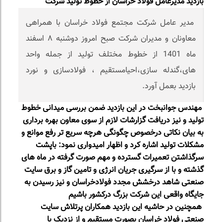
بازدید مدیرعامل فولاد خراسان از خطوط تولید شرکت
مدیر عامل شرکت مجتمع فولاد خراسان با همراهی
معاونان و مدیران شرکت صبح امروز دوشنبه ۸ اسفند
ماه 1401 از خطوط مختلف تولید از جمله واحد
های،گندله سازی،احیامستقیم ، فولادسازی و نورد
بازدید بعمل آورد.
مهندس جوانبخت در این بازدید ضمن بررسی میدانی خطوط
تولید و نیز دریافت گزارشات لازم از سوی معاون بهره برداری
به بیان نکاتی درخصوص چگونگی هرچه سریع تر رفع موانع و
مشکلات تولید اشاره کرد و اظهار امیدواری نمود: باپشت
سرگذاشتن تعمیرات گسترده و مهم صورت گرفته در ماه های
گذشته و با از سرگیری جریان انرژی و تامین گاز و برق سایت
صنعتی شاهد درخشش مجدد فولادخراسان و نیز رسیدن به
جایگاه واقعی این شرکت بزرگ درکشور باشیم
همچنین در حاشیه این بازدید همکاران پرتلاش سایت
صنعتی فولاد خراسان بصورت مستقیم و از نزدیک با