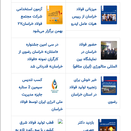
میزبانی فولاد
آزمون استخدامی
خراسان از رییس
شرکت مجتمع
هیات عامل ایدرو
فولاد خراسان۲۷
بهمن برگزار می‌شود
حضور فولاد
در سی امین جشنواره
خراسان در
«امتنان» خراسان رضوی از
نمایشگاه بین
کارگران نمونه «فولاد
المللی متالورژی (ایران متافو)
خراسان» قدردانی شد
خبر خوش برای
کسب تندیس
زنجیره تولید فولاد
سیمین 2 ستاره
در استان خراسان
جایزه مدیریت
رضوی
ملی انرژی ایران توسط فولاد
خراسان
بازدید دکتر
قطب تولید فولاد شرق
جهرمی
کشور، با سه رکورد تازه به