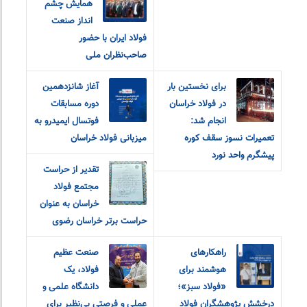
همایش چشم
انداز صنعت
فولاد ایران با حضور
صاحب‌نظران ملی
برای نخستین بار
آغاز شانزدهمین
در فولاد خراسان
دوره مسابقات
انجام شد:
فوتسال ایمیدرو به
تعمیرات نسوز سقف کوره
میزبانی فولاد خراسان
پیشگرم واحد نورد
تقدیر از حراست
مجتمع فولاد
خراسان به عنوان
حراست برتر خراسان رضوی
راهکارهای
صنعت عظیم
هوشمند برای
فولاد، یک
«فولاد سبز»؛
دانشگاه علمی و
درخشش پژوهشگران فولاد
عملی و فرصتی بی‌نظیر برای