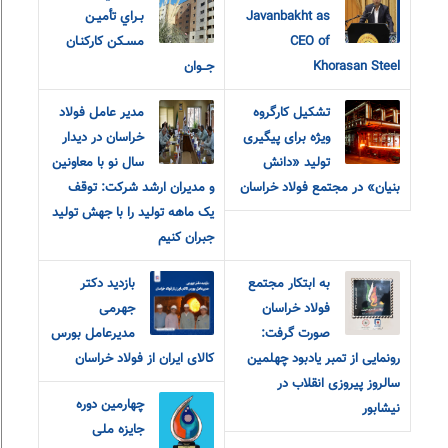
Javanbakht as
بـراي تأميـن
CEO of
مسـکن کارکنـان
Khorasan Steel
جــوان
تشکیل کارگروه
مدير عامل فولاد
ویژه برای پیگیری
خراسان در ديدار
تولید «دانش
سال نو با معاونين
بنیان» در مجتمع فولاد خراسان
و مديران ارشد شرکت: توقف
یک ماهه تولید را با جهش تولید
جبران کنیم
به ابتکار مجتمع
بازدید دکتر
فولاد خراسان
جهرمی
صورت گرفت:
مدیرعامل بورس
رونمایی از تمبر یادبود چهلمین
کالای ایران از فولاد خراسان
سالروز پیروزی انقلاب در
چهارمین دوره
نیشابور
جایزه ملی