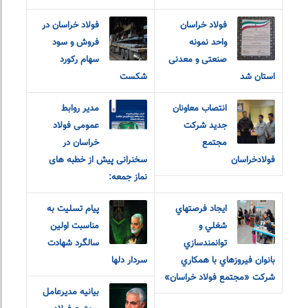
فولاد خراسان
فولاد خراسان در
واحد نمونه
فروش و سود
صنعتی و معدنی
سهام رکورد
استان شد
شکست
انتصاب معاونان
مدیر روابط
جدید شرکت
عمومی فولاد
مجتمع
خراسان در
فولادخراسان
سخنرانی پیش از خطبه های
نماز جمعه:
ايجاد فرصتهاي
پیام تسلیت به
شغلي و
مناسبت اولین
توانمندسازي
سالگرد شهادت
بانوان فيروزهاي با همکاري
سردار دلها
شرکت «مجتمع فولاد خراسان»
بیانیه مدیرعامل