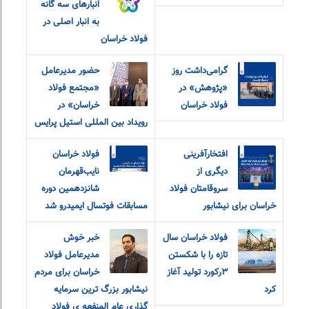
انبارهای سه گانه
به انبار اصلی در
فولاد خراسان
گرامی‌داشت روز
حضور مدیرعامل
«پژوهش» در
«مجتمع فولاد
فولاد خراسان
خراسان» در
رویداد بین المللی استیل پرایس
افتخارآفرینی
فولاد خراسان
دیگری از
نایب‌قهرمان
سروقامتان فولاد
شانزدهمین دوره
خراسان برای نیشابور
مسابقات فوتسال ایمیدرو شد
فولاد خراسان سال
خبر خوش
تازه را با شکستن
مدیرعامل فولاد
۳رکورد تولید آغاز
خراسان برای مردم
کرد
نیشابور بزرگ ترین سرمایه
گذاری عام المنفعه ی فولاد