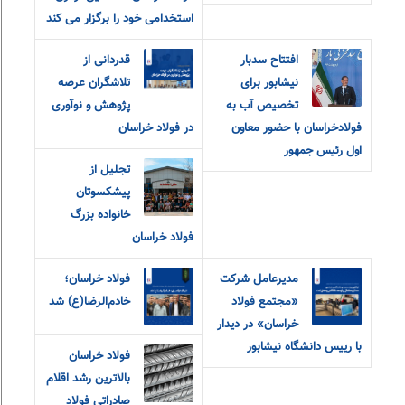
استخدامی خود را برگزار می کند
افتتاح سدبار
قدردانی از
نیشابور برای
تلاشگران عرصه
تخصیص آب به
پژوهش و نوآوری
فولادخراسان با حضور معاون
در فولاد خراسان
اول رئیس جمهور
تجلیل از
پیشکسوتان
خانواده بزرگ
فولاد خراسان
مدیرعامل شرکت
فولاد خراسان؛
«مجتمع فولاد
خادم‌الرضا(ع) شد
خراسان» در دیدار
با رییس دانشگاه نیشابور
فولاد خراسان
بالاترین رشد اقلام
صادراتی فولاد