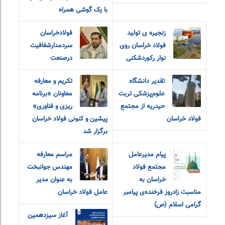
با یک گوشی همراه
زنجیره ی تولید
فولادخراسان
فولاد خراسان روی
سردمدارشفافیت
نوار رکوردشکنی
درصنعت
تقدیر دانشگاه
تکریم و معارفه
علوم‌پزشکی تربت
معاونان «برنامه
حیدریه از مجتمع
ریزی و فناوری»
فولاد خراسان
پیشین و کنونی فولاد خراسان
برگزار شد
پیام مدیرعامل
مراسم معارفه
مجتمع فولاد
مهندس جوانبخت
خراسان به
به عنوان مدیر
مناسبت زادروز فرخنده‌ی پیامبر
عامل فولاد خراسان
گرامی اسلام (ص)
آغاز سیزدهمین