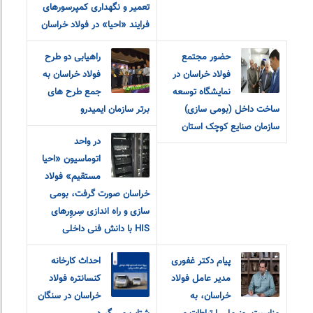
تعمیر و نگهداری کمپرسورهای
فرایند «احیا» در فولاد خراسان
حضور مجتمع
راهیابی دو طرح
فولاد خراسان در
فولاد خراسان به
نمایشگاه توسعه
جمع طرح های
ساخت داخل (بومی سازی)
برتر سازمان ایمیدرو
سازمان صنایع کوچک استان
در واحد
اتوماسیون «احیا
مستقیم» فولاد
خراسان صورت گرفت، بومی
سازی و راه اندازی سِروِرهای
HIS با دانش فنی داخلی
پیام دکتر غفوری
احداث کارخانه
مدیر عامل فولاد
کنسانتره فولاد
خراسان، به
خراسان در سنگان