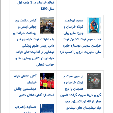
فولاد خراسان در 3 ماهه اول
سال 1399
صعود ارزشمند
گرامی داشت روز
فولاد خراسان و
جهانی ایمنی و
جایزه ملی برای
بهداشت حرفه¬ای
قطب سوم فولاد کشور/ فولاد
با مشارکت فولاد خراسان قدر
خراسان تندیس دوستاره جایزه
دانی رییس علوم پزشکی
ملی مدیریت انرژی را کسب کرد
نیشابور از فعالیت¬های فولاد
خراسان در کنترل بیماری¬ها و
حوادث شغلی
از سوی مجتمع
آتش نشانان فولاد
فولاد خراسان و
خراسان
همزمان با اوج
درنخستین چالش
گیری کرونا صورت گرفت: تامین
استاندارد آتش‌نشانان کشور
بیش از 48 تن اکسیژن مورد
دستاورد راهبردی
نیاز بیمارستان های نیشابور