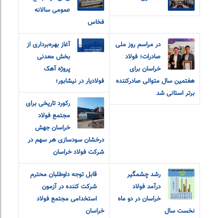
عمومی سالانه
فخاس
در مراسم روز ملی
آغاز بهره‌برداری از
صادرات؛ فولاد
بخش معدنی
خراسان برای
پروژه آهک
هفتمین سال متوالی صادرکننده
فولادیار در نیشابور؛
برتر استانی شد
رکورد تاریخی برای
مجتمع فولاد
خراسان جهش
درخشان سودسازی هر سهم در
شرکت فولاد خراسان
رشد چشمگیر
قابل توجه داوطلبان محترم
درآمد فولاد
شرکت کننده در آزمون
خراسان در دو ماه
استخدامی مجتمع فولاد
نخست سال
خراسان