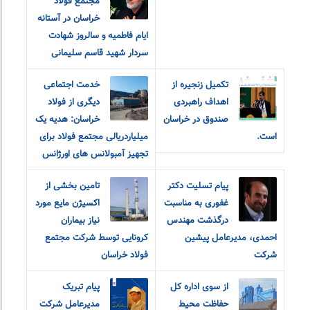
مجتمع فولاد
خراسان در آستانه
ایام فاطمیه و سالروز شهادت
سردار شهید قاسم سلیمانی
تکمیل زنجیره از
خدمت اجتماعی
اهداف راهبردی
دیگری از فولاد
صندوق در خراسان
خراسان: هدیه یک
است.
میلیاردریالی مجتمع فولاد برای
تجهیز آمبولانس های اورژانس
پیام تسلیت دکتر
تامین بخشی از
غفوری به مناسبت
اکسیژن مایع مورد
درگذشت مهندس
نیاز بیماران
احمدی، مدیرعامل پیشین
کرونایی توسط شرکت مجتمع
شرکت
فولاد خراسان
از سوی اداره کل
پیام تبریک
حفاظت محیط
مدیرعامل شرکت