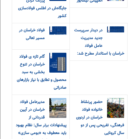
المپیکی نیشابور
پررنگ کردن
جایگاه‌ش در اطلس فولادسازی
کشور
در دیدار سرپرست
فولاد خراسان در
جدید مدیریت
مسیر تعالی
عامل فولاد
خراسان با استاندار مطرح شد:
گام تازه ی فولاد
خراسان در تنوع
بخشی به سبد
محصول و تطابق با نیاز بازارهای
صادراتی
حضور پرنشاط
مدیرعامل فولاد
خانواده فولاد
خراسان در آیین
خراسان در اردوی
قدردانی از
فرهنگی، تفریحی پس از دو
پیشنهادات برتر سال: نظام بهبود
سال کرونایی
باید معطوف به «بومی سازی»