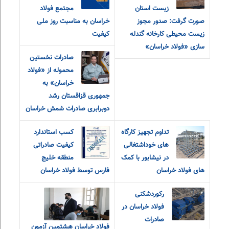
زیست استان
مجتمع فولاد
صورت گرفت: صدور مجوز
خراسان به مناسبت روز ملی
زیست محیطی کارخانه گندله
کیفیت
سازی «فولاد خراسان»
صادرات نخستین
محموله از «فولاد
خراسان» به
جمهوری قزاقستان رشد
دوبرابری صادرات شمش خراسان
تداوم تجهیز کارگاه
کسب استاندارد
های خوداشتغالی
کیفیت صادراتی
در نیشابور با کمک
منطقه خلیج
های فولاد خراسان
فارس توسط فولاد خراسان
رکوردشکنی
فولاد خراسان در
صادرات
فولاد خراسان هشتمین آزمون