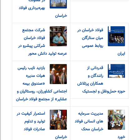
در معاونت
بهره‌برداری فولاد
خراسان
فولاد خراسان در
شرکت مجتمع
میان ستارگان
فولاد خراسان
روابط عمومی
شرکتی پیشرو در
ایران
عرصه تولید دانش محور
قدردانی از
بازدید نایب رئیس
رانندگان و
هیات مدیره
همکاران پرتلاش
«صندوق بیمه
حوزه حمل‌ونقل و لجستیک
اجتماعی کشاورزان، روستائیان و
عشایر» از مجتمع فولاد خراسان
مدیریت سرمایه
استمرار کیفیت در
های انسانی فولاد
تولید و تداوم
خراسان محک
صادرات فولاد
خورد
خراسان