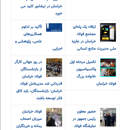
خراسان در نیشابور کلید می
خورد
ارتقاء یک پله‌ای
تأکید بر تداوم
مجتمع فولاد
همکاری‌های
خراسان در جایزه
علمی، پژوهشی و
ملی مدیریت منابع انسانی
اجرایی
تکمیل مرحله اول
در روز جهانی کارگر
واکسیناسیون
از بازنشستگان
خانواده بزرگ
فولاد خراسان
فولاد خراسان
قدردانی شد مدیرعامل فولاد
خراسان: بازنشستگان، باید اتاق
فکر توسعه باشند
حضور معاون
فولاد خراسان
رئیس جمهور در
میزبان اصحاب
نمایشگاه فولاد
رسانه و خبرنگاران