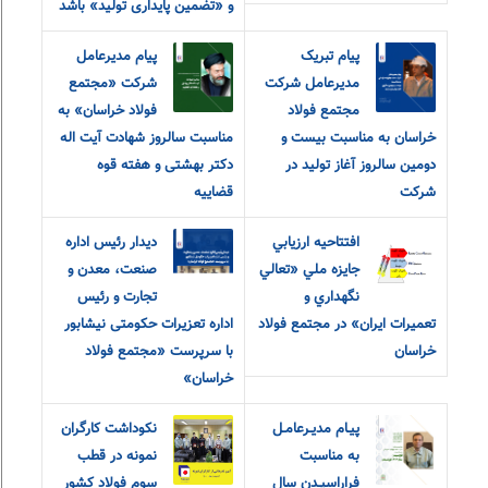
و «تضمین پایداری تولید» باشد
پیام تبریک
پیام مدیرعامل
مدیرعامل شرکت
شرکت «مجتمع
مجتمع فولاد
فولاد خراسان» به
خراسان به مناسبت بیست و
مناسبت سالروز شهادت آیت اله
دومین سالروز آغاز تولید در
دکتر بهشتی و هفته قوه
شرکت
قضاییه
افتتاحيه ارزيابي
دیدار رئیس اداره
جايزه ملي «تعالي
صنعت، معدن و
نگهداري و
تجارت و رئیس
تعميرات ايران» در مجتمع فولاد
اداره تعزیرات حکومتی نیشابور
خراسان
با سرپرست «مجتمع فولاد
خراسان»
پیـام مدیـرعامـل
نکوداشت کارگران
به مناسبت
نمونه در قطب
فراراسیـدن سال
سوم فولاد کشور