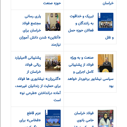
خراسان
حوزه صنعت
تبریک و خداقوت
یاری رسانی
به رانندگان و
مجتمع فولاد
فعالان حوزه حمل
خراسان برای
و نقل
«آنلاین» شدن دانش آموزان
نیازمند
صنعت و به ویژه
پشتیبانی 8میلیارد
فولاد از پشتیبانی
ریالی فولاد
کامل اجرایی و
خراسان از
سیاسی نیشابور برخوردار خواهد
«گلریزان» نیشابوری ها فولاد
بود
برای حمایت از زندانیان غیرعمد،
آماده درانداختن «طرحی نو»
است
فولاد خراسان
عزم قاطع
حامی بانوی
«فخاس» برای