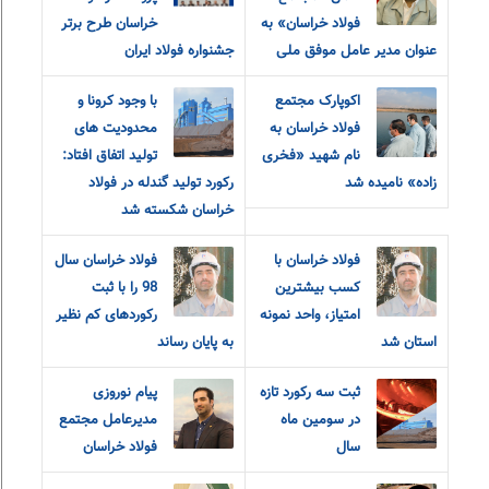
فولاد خراسان» به
خراسان طرح برتر
عنوان مدیر عامل موفق ملی
جشنواره فولاد ایران
اکوپارک مجتمع
با وجود کرونا و
فولاد خراسان به
محدودیت های
نام شهید «فخری
تولید اتفاق افتاد:
زاده» نامیده شد
رکورد تولید گندله در فولاد
خراسان شکسته شد
فولاد خراسان با
فولاد خراسان سال
کسب بیشترین
98 را با ثبت
امتیاز، واحد نمونه
رکوردهای کم نظیر
استان شد
به پایان رساند
ثبت سه رکورد تازه
پیام نوروزی
در سومین ماه
مدیرعامل مجتمع
سال
فولاد خراسان