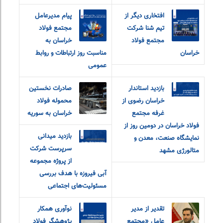
افتخاری دیگر از
پیام مدیرعامل
تیم شنا شرکت
مجتمع فولاد
مجتمع فولاد
خراسان به
خراسان
مناسبت روز ارتباطات و روابط
عمومی
بازدید استاندار
صادرات نخستین
خراسان رضوی از
محموله فولاد
غرفه مجتمع
خراسان به سوریه
فولاد خراسان در دومین روز از
بازدید میدانی
نمایشگاه صنعت، معدن و
سرپرست شرکت
متالورژی مشهد
از پروژه مجموعه
آبی فیروزه با هدف بررسی
مسئولیت‌های اجتماعی
تقدیر از مدیر
نوآوری همکار
عامل «مجتمع
پژوهشگر فولاد