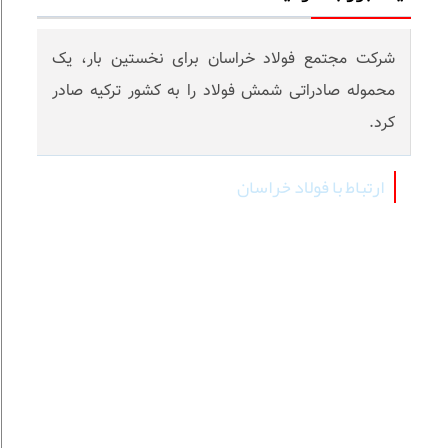
شرکت مجتمع فولاد خراسان برای نخستین بار، یک‌
محموله صادراتی شمش فولاد را به کشور ترکیه صادر
کرد.
ارتباط با فولاد خراسان
info@kscco.ir
کارخانه:
نیشابور، کیلومتر 15 جاده نیشابور به شهر فیروزه
صندوق پستی : 488
تلفنخانه: 41520000-051
دورنگار: 33 و 42453231-051
سامانه پیام کوتاه: 30006306