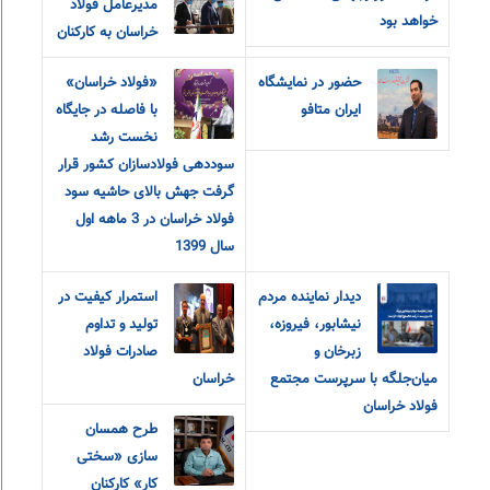
مدیرعامل فولاد
خواهد بود
خراسان به کارکنان
حضور در نمایشگاه
«فولاد خراسان»
ایران متافو
با فاصله در جایگاه
نخست رشد
سوددهی فولادسازان کشور قرار
گرفت جهش بالای حاشیه سود
فولاد خراسان در 3 ماهه اول
سال 1399
دیدار نماینده مردم
استمرار کیفیت در
نیشابور، فیروزه،
تولید و تداوم
زبرخان و
صادرات فولاد
میان‌جلگه با سرپرست مجتمع
خراسان
فولاد خراسان
طرح همسان
سازی «سختی
کار» کارکنان