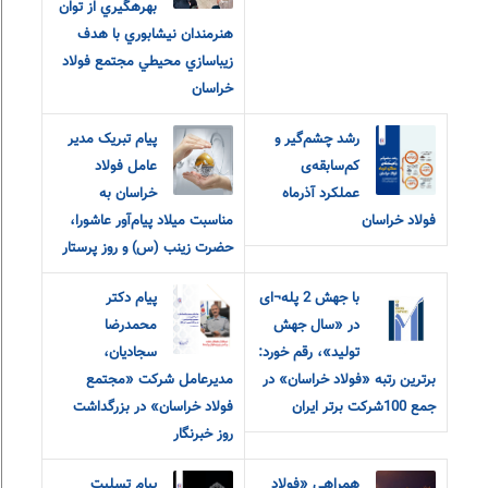
بهرهگيري از توان
هنرمندان نيشابوري با هدف
زيباسازي محيطي مجتمع فولاد
خراسان
رشد چشم‌گیر و
پیام تبریک مدیر
کم‌سابقه‌ی
عامل فولاد
عملکرد آذرماه
خراسان به
فولاد خراسان
مناسبت میلاد پیام‌آور عاشورا،
حضرت زینب (س) و روز پرستار
با جهش 2 پله¬ای
پیام دکتر
در «سال جهش
محمدرضا
تولید»، رقم خورد:
سجادیان،
برترین رتبه «فولاد خراسان» در
مدیرعامل شرکت «مجتمع
جمع 100شرکت برتر ایران
فولاد خراسان» در بزرگداشت
روز خبرنگار
همراهی «فولاد
پیام‌ ‌تسلیت