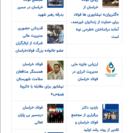
ریالی فولاد
مجتمع فولاد
خراسان از
خراسان در مسیر
«گلریزان» نیشابوری ها فولاد
بدرقه رهبر شهید
برای حمایت از زندانیان غیرعمد،
قدردانی حضوری
آماده درانداختن «طرحی نو»
مدیریت عالی
است
شرکت از ایثارگران
عضو خانواده‌ بزرگ‌ فولادخراسان
ارزیابی جایزه ملی
فولاد خراسان
مدیریت انرژی در
همسنگر مدافعان
فولاد خراسان
سلامت شهرستان
نیشابور برای مقابله با «کرونا
ویروس»
بازدید دکتر
فولاد خراسان
برقراری از مجتمع
درمسیر بی پایان
فولاد خراسان و
تعالی
تقدیر از روند رشد تولید