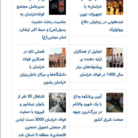
خراسان» با
مدیرعامل مجتمع
تجهیزات نوین
فولاد‌خراسان به
ضدعفونی در رزمایش دفاع
مناسبت رحلت حضرت
بیولوژیک
رسول(ص) و سبط اکبر ایشان،
امام مجتبی(ع)
تجلیل از همکاران
فصلی تازه در
ارایه دهنده ی
همکاری فولاد
پیشنهادهای برتر
خراسان با
سال 1400 در فولاد خراسان
دانشگاه‌ها و مراکز دانش‌بنیان
خراسان رضوی
آیین پرشکوه وداع
اشتغال 30 نفر از
با یک شهیدِ والانام
بانوان نیشابور و
در بزرگ‌ترین جبهه
فیروزه با حمایت
صنعت شرق کشور
فولاد خراسان 3000 دست لباس
کار صنعتی تحویل «معین
اقتصادی» منطقه 5 استان شد