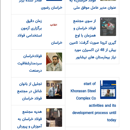
فولاد خراسان» به
صادر کننده برتر
عنوان مدیر عامل موفق ملی
خراسان رضوی
از سوی مجتمع
زمان دقیق
فولاد خراسان و
برگزاری آزمون
همزمان با اوج
استخدامی فولاد
گیری کرونا صورت گرفت: تامین
خراسان
بیش از 48 تن اکسیژن مورد
فولادخراسان
نیاز بیمارستان های نیشابور
سردمدارشفافیت
درصنعت
start of
تجلیل از بانوان
Khorasan Steel
شاغل در مجتمع
Complex Co
فولاد خراسان
activities and its
هدیه مجتمع
development process until
فولاد خراسان به
today
آموزش و پرورش