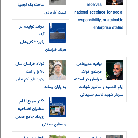
receives
ساخت یک تجهیز
national accolade for social
تست کاربردی
responsibility, sustainable
«رشد تولید» در
enterprise status
آینه
رکوردشکنی‌های
فولاد خراسان
بیانیه مدیرعامل
فولاد خراسان سال
مجتمع فولاد
98 را با ثبت
خراسان در آستانه
رکوردهای کم نظیر
ایام فاطمیه و سالروز شهادت
به پایان رساند
سردار شهید قاسم سلیمانی
دکتر سریع‌القلم
سخنران افتتاحیه
رویداد جامع معدن
و صنایع معدنی