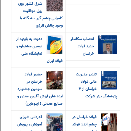
شرق کشور روی
ریل موفقیت
کامیابی چشم گیر سه گانه با
وجود چالش انرژی
انتصاب سکاندار
دعوت به بازدید از
جدید فولاد
دومین جشنواره و
خراسان
نمایشگاه ملی
فولاد ایران
تقدیر مدیریت
حضور فولاد
عالی فولاد
خراسان در
خراسان از ۴
سومین جشنواره
پژوهشگر برتر شرکت
ایده های ارزش آفرین معدن و
صنایع معدنی ( اینوماین)
فولاد خراسان در
قدردانی شورای
چشم انداز فولاد
آموزش و‌ پرورش