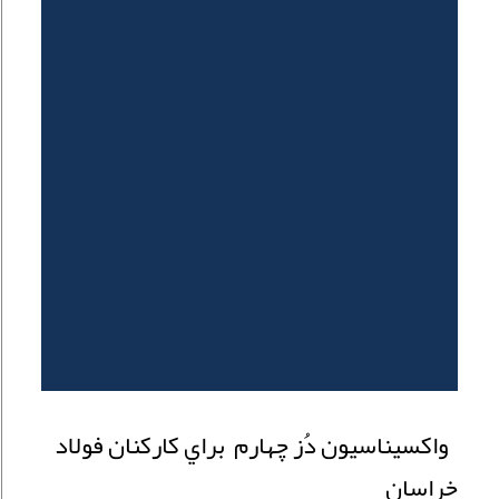
واکسيناسيون دُز چهارم براي کارکنان فولاد
خراسان