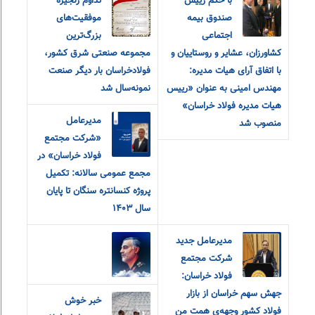
با حکم رییس
تداوم زنجیره
صندوق بیمه
موفقیت‌های
اجتماعی
بزرگ‌ترین
کشاورزان، عشایر و روستاییان و
مجموعه صنعتی شرق کشور،
با اتفاق آرای هیات مدیره:
فولادخراسان بار دیگر صنعت
مهندس امینی به عنوان «رییس
نمونه‌سال شد
هیات مدیره فولاد خراسان»
مدیرعامل
منصوب شد
«شرکت مجتمع
فولاد خراسان» در
مجمع عمومی سالانه: تکمیل
پروژه کنسانتره سنگان تا پایان
سال ۱۴۰۳
مدیرعامل جدید
شرکت مجتمع
فولاد خراسان:
جهش سهم خراسان از بازار
خبر خوش
فولاد کشور وجهه‌ی همت من