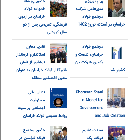
پیام نوروزی
حضور پرنشاط
مدیرعامل شرکت
خانواده فولاد
مجتمع فولاد
خراسان در اردوی
خراسان در آستانه نوروز 1402
فرهنگی، تفریحی پس از دو
سال کرونایی
مجتمع فولاد
تقدیر معاون
خراسان، شصت و
استاندار و فرماندار
یکمین شرکت برتر
نیشابور از نقش
کشور شد
تاثیرگذار فولاد خراسان به عنوان
معین اقتصادی منطقه
Khorasan Steel
نشان عالی
a Model for
مسئولیت
Development
اجتماعی بر سینه
and Job Creation
روابط عمومی فولاد خراسان
صنعت عظیم
حضور مجتمع
فولاد، یک
فولاد خراسان در