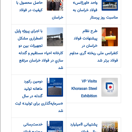
واحد «اورژانس»
حاصل محصول با
فولاد خراسان به
کیفیت در فولاد
مناسبت روز پرستار
خراسان
طرح نظام
با اجرای پروژه پایل
پیشنهادت فولاد
اضطراری مشکل
خراسان در
تجهيزات بين دو
کنفرانس ملی ریخته گری مداوم
كارخانه احياء مستقيم و گندله
فولاد برتر شد
سازي در فولاد خراسان مرتفع
شد
VP Visits
دومین رکورد
Khorasan Steel
ماهانه تولید
Exhibition
گندله در سال
«سرمایه‌گذاری برای تولید» ثبت
شد
پشتیبانی 8میلیارد
خدمت‌رسانی