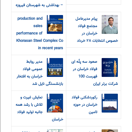
– بهداشتی به شهرستان فیروزه
پیام مدیرعامل
production and
مجتمع فولاد
sales
خراسان در
performance of
خصوص انتخابات ٢٨ خرداد
Khorasan Steel Complex Co
in recent years
صعود سه پلّه ای
مدیر روابط
فولاد خراسان در
عمومی فولاد
فهرست 100
خراسان به افتخار
شرکت برتر ایران
بازنشستگی نایل شد
رکوردشکنی فولاد
نمایش غیرت و
خراسان در حوزه
تلاش با رشد همه
تامین
جانبه تولید فولاد
خراسان