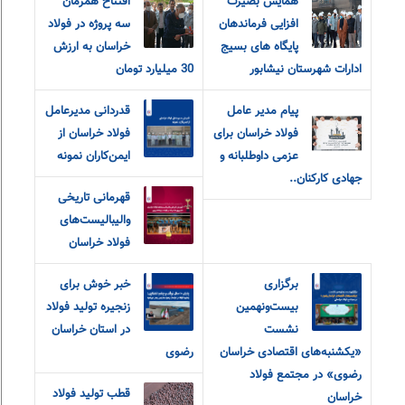
همایش بصیرت
افتتاح همزمان
افزایی فرماندهان
سه پروژه در فولاد
پایگاه های بسیج
خراسان به ارزش
ادارات شهرستان نیشابور
30 میلیارد تومان
پیام مدیر عامل
قدردانی مدیرعامل
فولاد خراسان برای
فولاد خراسان از
عزمی داوطلبانه و
ایمن‌کاران نمونه
جهادی کارکنان..
قهرمانی تاریخی
والیبالیست‌های
فولاد خراسان
برگزاری
خبر خوش برای
بیست‌ونهمین
زنجیره تولید فولاد
نشست
در استان خراسان
«یکشنبه‌های اقتصادی خراسان
رضوی
رضوی» در مجتمع فولاد
قطب تولید فولاد
خراسان