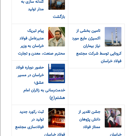
گندله سازی به
مدار تولید
بازگشت
تامین بخشی از
پیام تبریک
اکسیژن مایع مورد
مدیرعامل فولاد
نیاز بیماران
خراسان به وزیر
کرونایی توسط شرکت مجتمع
محترم صنعت، معدن و تجارت
فولاد خراسان
حضور دوباره فولاد
خراسان در مسیر
عشق؛
خدمت‌رسانی به زائران امام
هشتم(ع)
جشن تقدیر از
ثبت رکورد جدید
دانش پژوهان
تولید در
ممتاز فولاد
فولادسازی مجتمع
خراسان
فولاد خراسان