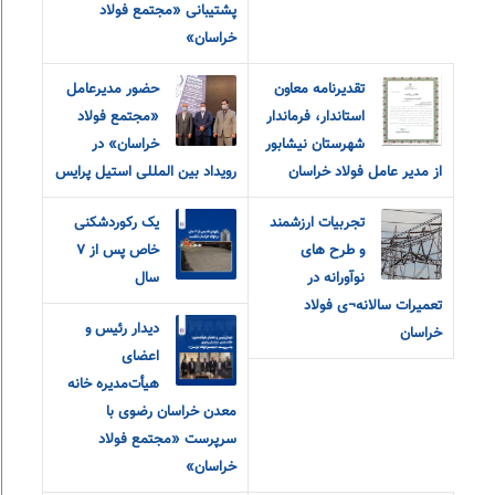
پشتیبانی «مجتمع فولاد
خراسان»
تقدیرنامه معاون
حضور مدیرعامل
استاندار، فرماندار
«مجتمع فولاد
شهرستان نیشابور
خراسان» در
از مدیر عامل فولاد خراسان
رویداد بین المللی استیل پرایس
تجربیات ارزشمند
یک رکوردشکنی
و طرح های
خاص پس از ۷
نوآورانه در
سال
تعمیرات سالانه¬ی فولاد
دیدار رئیس و
خراسان
اعضای
هیأت‌مدیره خانه
معدن خراسان رضوی با
سرپرست «مجتمع فولاد
خراسان»