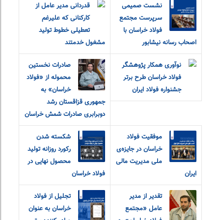
نشست صمیمی
قدردانی مدیر عامل از
سرپرست مجتمع
کارکنانی که علیرغم
فولاد خراسان با
تعطیلی خطوط تولید
اصحاب رسانه نیشابور
مشغول خدمتند
نوآوری همکار پژوهشگر
صادرات نخستین
فولاد خراسان طرح برتر
محموله از «فولاد
جشنواره فولاد ایران
خراسان» به
جمهوری قزاقستان رشد
دوبرابری صادرات شمش خراسان
موفقیت فولاد
شکسته شدن
خراسان در جایزه‌ی
رکورد روزانه تولید
ملی مدیریت مالی
محصول نهایی در
ایران
فولاد خراسان
تقدیر از مدیر
تجلیل از فولاد
عامل «مجتمع
خراسان به عنوان