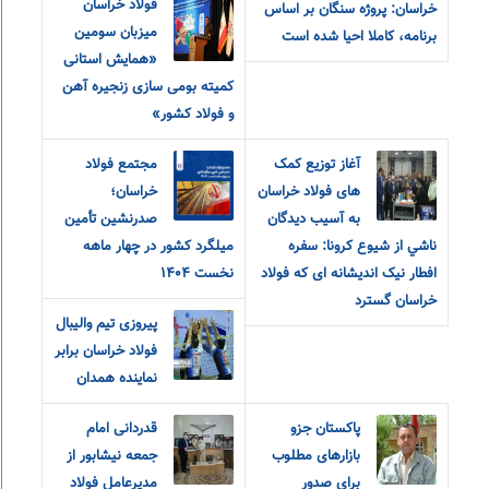
فولاد خراسان
خراسان: پروژه سنگان بر اساس
میزبان سومین
برنامه، کاملا احیا شده است
«همایش استانی
کمیته بومی سازی زنجیره آهن
و فولاد کشور»
آغاز توزیع کمک
مجتمع فولاد
های فولاد خراسان
خراسان؛
به آسيب ديدگان
صدرنشین تأمین
ناشي از شيوع كرونا: سفره
میلگرد کشور در چهار ماهه
افطار نیک اندیشانه ای که فولاد
نخست ۱۴۰۴
خراسان گسترد
پیروزی تیم والیبال
فولاد خراسان برابر
نماینده همدان
پاکستان جزو
قدردانی امام
بازارهای مطلوب
جمعه نیشابور از
برای صدور
مدیرعامل فولاد