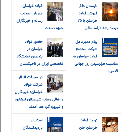
تابستان داغ
فولاد خراسان
فروش فولاد
میزبان اصحاب
خراسان با 76
رسانه و خبرنگاران
درصد رشد درآمد مالی
حوزه صنعت
پیام مدیرعامل
حضور فولاد
شرکت مجتمع
خراسان در
فولاد خراسان به
پنجمین نمایشگاه
مناسبت فرارسیدن روز جهانی
تخصصی ایران در تاجیکستان
قدس:
در ضیافت افطار
شرکت فولاد
خراسان؛ خبرنگاران
و اهالی رسانه شهرستان نیشابور
و فیروزه گرد هم آمدند
تولید فولاد
استقبال
خراسان جان
بازدیدکنندگان