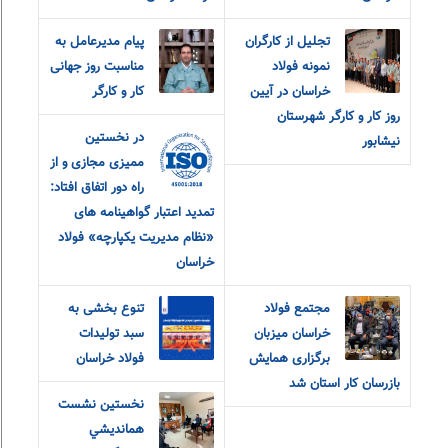
تجلیل از کارگران
پیام مدیرعامل به
نمونه فولاد
مناسبت روز جهانی
خراسان در آیین
کار و کارگر
روز کار و کارگر شهرستان
در نخستین
نیشابور
ممیزی مجازی و از
راه دور اتفاق افتاد:
تمدید اعتبار گواهینامه های
«نظام مدیریت یکپارچه» فولاد
خراسان
مجتمع فولاد
تنوع بخشی به
خراسان میزبان
سبد تولیدات
برگزاری همایش
فولاد خراسان
بازرسان کار استان شد
نخستين نشست
همانديشي