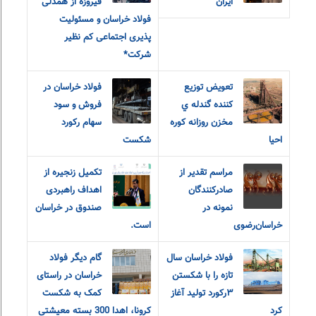
ایران
فیروزه از همدلی
فولاد خراسان و مسئولیت
پذیری اجتماعی کم نظیر
شرکت*
تعويض توزيع
فولاد خراسان در
کننده گندله ي
فروش و سود
مخزن روزانه کوره
سهام رکورد
احيا
شکست
مراسم تقدیر از
تکمیل زنجیره از
صادرکنندگان
اهداف راهبردی
نمونه در
صندوق در خراسان
خراسان‌رضوی
است.
فولاد خراسان سال
گام دیگر فولاد
تازه را با شکستن
خراسان در راستای
۳رکورد تولید آغاز
کمک به شکست
کرد
کرونا، اهدا 300 بسته معیشتی