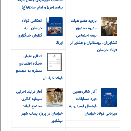
مناسبت فرارسیدن جشن میلاد
پیامبر(ص) و امام صادق(ع)
بازدید عضو هیات
انعکاس فولاد
مدیره صندوق
خراسان - به
بیمه اجتماعی
گزارش خبرگزاری
کشاورزان، روستائیان و عشایر از
ایرنا:
فولاد خراسان
اعطای عنوان
«بنگاه اقتصادی
ممتاز» به مجتمع
فولاد خراسان
آغاز شانزدهمین
آغاز فرایند اجرایی
دوره مسابقات
سرمایه گذاری
فوتسال ایمیدرو به
مجتمع فولاد
میزبانی فولاد خراسان
خراسان در پروژه پساب شهر
نیشابور