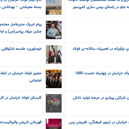
یی 110 هزار دلاری و به همّت متخصصان توانمند «فولاد
ه جلو در راستای بومی سازی کمپرسور
بسته معیشتی – بهداشتی به
پیام تبریک مدیرعامل مجتمع
جشن میلاد پیامبر(ص) و اما
 نوآورانه در تعمیرات سالانه¬ی فولاد
خودباوری؛ مقدمه شکوفایی ت
د خراسان در چهارماه نخست 1400
حضور فولاد خراسان در اجل
اجتماعی
 شرکتی پیشرو در عرصه تولید دانش
کارستان فولاد خراسان در کار
د خراسان در اردوی فرهنگی، تفریحی پس
قهرمانی تاریخی والیبالیست‌