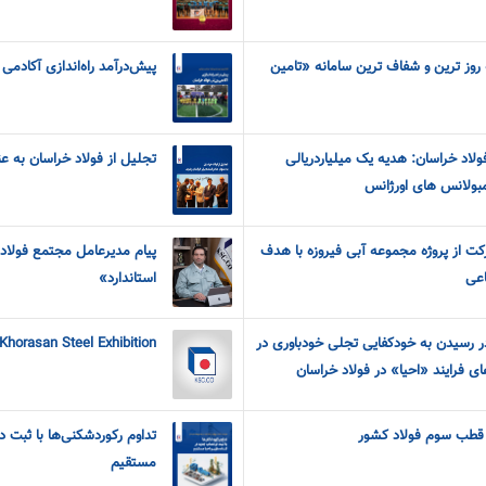
ه روز ترین و شفاف ترین سامانه «تامین
پیش‌درآمد راه‌اندازی آکادمی
لاد خراسان: هدیه یک میلیاردریالی
تجلیل از فولاد خراسان به ع
مبولانس های اورژانس
ت از پروژه مجموعه آبی فیروزه با هدف
پیام مدیرعامل مجتمع فولاد
اعی
استاندارد»
 رسیدن به خودکفایی تجلی خودباوری در
 Khorasan Steel Exhibition
ی فرایند «احیا» در فولاد خراسان
 قطب سوم فولاد کشور
تداوم رکوردشکنی‌ها با ثبت د
مستقیم