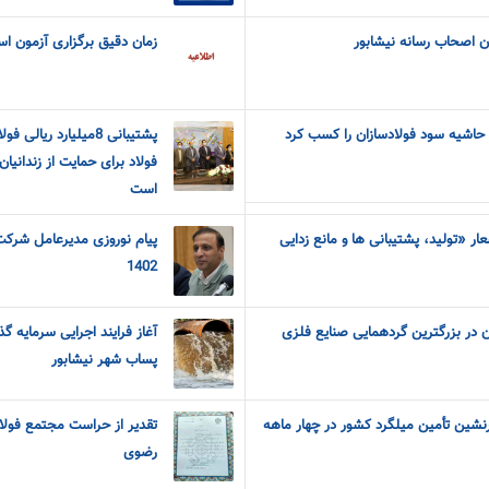
ن اصحاب رسانه نیشابور
زمان دقیق برگزاری آزمون ا
 حاشیه سود فولادسازان را کسب کرد
پشتیبانی 8میلیارد ری
فولاد برای حمایت از زندانیا
است
ر «تولید، پشتیبانی ها و مانع زدایی
پیام نوروزی مدیرعامل شرکت 
1402
 در بزرگترین گردهمایی صنایع فلزی
آغاز فرایند اجرایی سرمایه گ
پساب شهر نیشابور
شین تأمین میلگرد کشور در چهار ماهه
تقدیر از حراست مجتمع فولا
رضوی