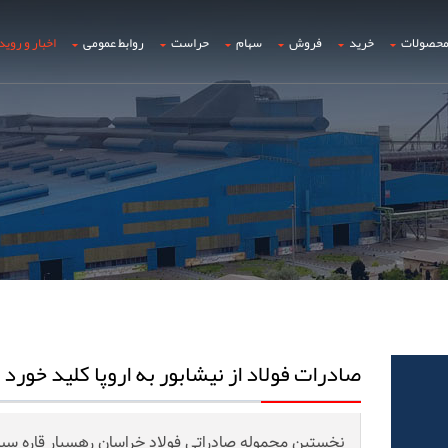
حصولات
خرید
فروش
سهام
حراست
روابط عمومی
اخبار و روید
صادرات فولاد از نیشابور به اروپا کلید خورد
نخستین محموله صادراتی فولاد خراسان رهسپار قاره سبز