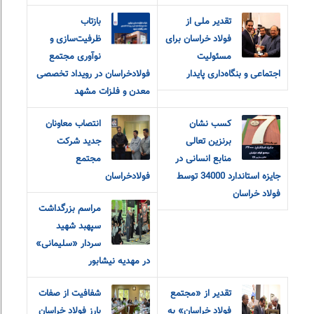
تقدیر ملی از
بازتاب
فولاد خراسان برای
ظرفیت‌سازی و
مسئولیت
نوآوری مجتمع
اجتماعی و بنگاه‌داری پایدار
فولادخراسان در رویداد تخصصی
معدن و فلزات مشهد
کسب نشان
انتصاب معاونان
برنزین تعالی
جدید شرکت
منابع انسانی در
مجتمع
جایزه استاندارد 34000 توسط
فولادخراسان
فولاد خراسان
مراسم بزرگداشت
سپهبد شهید
سردار «سلیمانی»
در مهدیه نیشابور
تقدیر از «مجتمع
شفافیت از صفات
فولاد خراسان» به
بارز فولاد خراسان