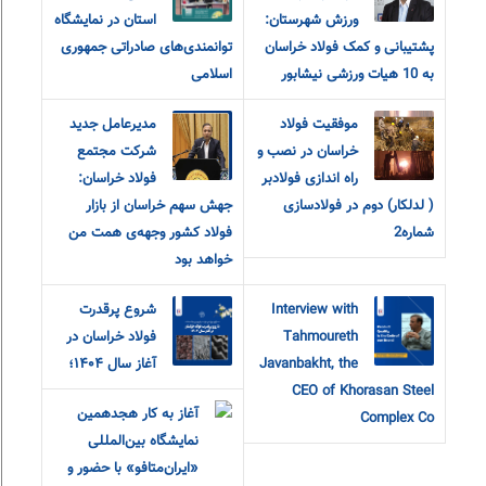
ورزش شهرستان:
استان در نمایشگاه
پشتیبانی و کمک فولاد خراسان
توانمندی‌های صادراتی جمهوری
به 10 هیات ورزشی نیشابور
اسلامی
موفقیت فولاد
مدیرعامل جدید
خراسان در نصب و
شرکت مجتمع
راه اندازی فولادبر
فولاد خراسان:
( لدلکار) دوم در فولادسازی
جهش سهم خراسان از بازار
شماره2
فولاد کشور وجهه‌ی همت من
خواهد بود
Interview with
شروع پرقدرت
Tahmoureth
فولاد خراسان در
Javanbakht, the
آغاز سال ۱۴۰۴؛
CEO of Khorasan Steel
آغاز به کار هجدهمین
Complex Co
نمایشگاه بین‌المللی
«ایران‌متافو» با حضور و