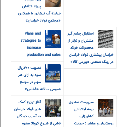
پروژه «دانش
بنیان» آب نیشابور با همکاری
«مجتمع فولاد خراسان»
استقبال چشم گیر
Plans and
مشتریان و تجّار از
strategies to
محصولات فولاد
increase
خراسان پیشتازی فولاد خراسان
production and sales
در رینگ صنعتی «بورس کالا»
تصویب ۳۰۰ریال
سود به ازای هر
سهم در مجمع
عمومی سالانه «فخاس»
سرپرست صندوق
آغاز توزیع کمک
بیمه اجتماعی
های فولاد خراسان
کشاورزان،
به آسيب ديدگان
روستاییان و عشایر : حمایت
ناشي از شيوع كرونا: سفره