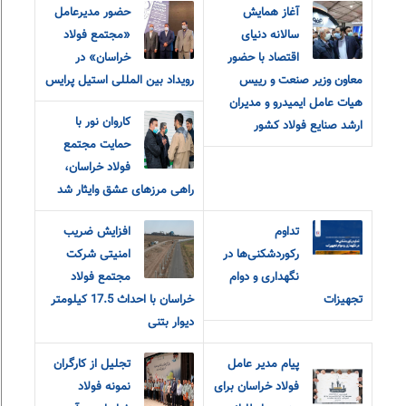
آغاز همایش
حضور مدیرعامل
سالانه دنیای
«مجتمع فولاد
اقتصاد با حضور
خراسان» در
معاون وزیر صنعت و رییس
رویداد بین المللی استیل پرایس
هیات عامل ایمیدرو و مدیران
کاروان نور با
ارشد صنایع فولاد کشور
حمایت مجتمع
فولاد خراسان،
راهی مرزهای عشق و‌ایثار شد
تداوم
افزایش ضریب
رکوردشکنی‌ها در
امنیتی شرکت
نگهداری و دوام
مجتمع فولاد
تجهیزات
خراسان با احداث 17.5 کیلومتر
دیوار بتنی
پیام مدیر عامل
تجلیل از کارگران
فولاد خراسان برای
نمونه فولاد