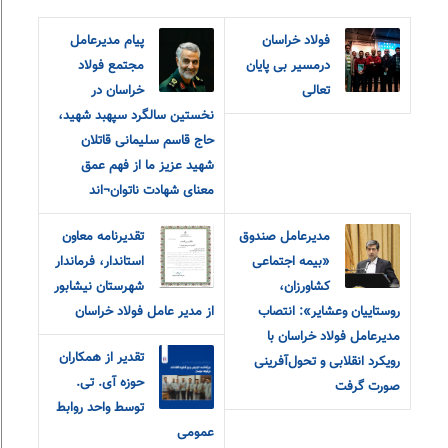
فولاد خراسان
پیام مدیرعامل
درمسیر بی پایان
مجتمع فولاد
تعالی
خراسان در
نخستین سالگرد سپهبد شهید،
حاج قاسم سلیمانی قاتلان
شهید عزیز ما از فهم عمق
معنای شهادت ناتوان¬اند
مدیرعامل صندوق
تقدیرنامه معاون
«بیمه اجتماعی
استاندار، فرماندار
کشاورزان،
شهرستان نیشابور
روستاییان و‌عشایر»: انتصاب
از مدیر عامل فولاد خراسان
مدیرعامل فولاد خراسان با
تقدیر از همکاران
رویکرد انقلابی و تحول‌آفرینی
حوزه آی. تی.
صورت گرفت
توسط واحد روابط
عمومی