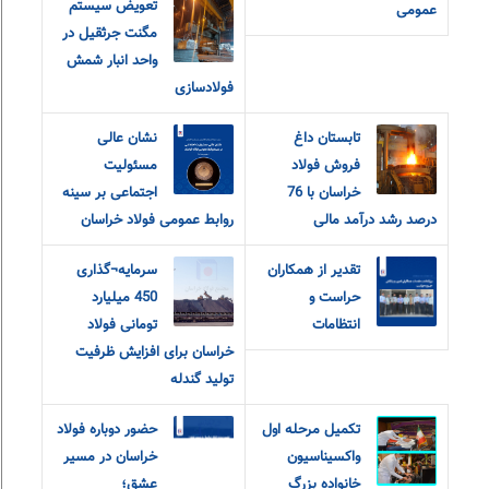
تعویض سیستم
عمومی
مگنت جرثقیل در
واحد انبار شمش
فولادسازی
تابستان داغ
نشان عالی
فروش فولاد
مسئولیت
خراسان با 76
اجتماعی بر سینه
درصد رشد درآمد مالی
روابط عمومی فولاد خراسان
تقدیر از همکاران
سرمایه¬گذاری
حراست و
450 میلیارد
انتظامات
تومانی فولاد
خراسان برای افزایش ظرفیت
تولید گندله
تکمیل مرحله اول
حضور دوباره فولاد
واکسیناسیون
خراسان در مسیر
خانواده بزرگ
عشق؛