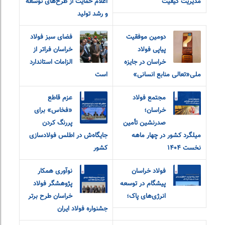
مدیریت کیفیت
اعلام حمایت از طرح‌های توسعه
و رشد تولید
دومین موفقیت
فضای سبز فولاد
پیاپی فولاد
خراسان فراتر از
خراسان در جایزه
الزامات استاندارد
ملی«تعالی منابع انسانی»
است
مجتمع فولاد
عزم قاطع
خراسان؛
«فخاس» برای
صدرنشین تأمین
پررنگ کردن
میلگرد کشور در چهار ماهه
جایگاه‌ش در اطلس فولادسازی
نخست ۱۴۰۴
کشور
فولاد خراسان
نوآوری همکار
پیشگام در توسعه
پژوهشگر فولاد
انرژی‌های پاک؛
خراسان طرح برتر
جشنواره فولاد ایران