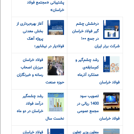
پشتیبانی «مجتمع فولاد
خراسان»
درخشش چشم
آغاز بهره‌برداری از
گیر فولاد خراسان
بخش معدنی
در جمع ۱۰۰
پروژه آهک
شرکت برتر ایران
فولادیار در نیشابور؛
رشد چشم‌گیر و
فولاد خراسان
کم‌سابقه‌ی
میزبان اصحاب
عملکرد آذرماه
رسانه و خبرنگاران
فولاد خراسان
حوزه صنعت
تصویب سود
رشد چشمگیر
1400 ریالی در
درآمد فولاد
مجمع عمومی
خراسان در دو ماه
فولاد خراسان
نخست سال
معاون وزیر تعاون
فولاد خراسان