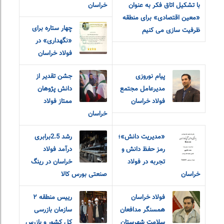
با تشکیل اتاق فکر به عنوان
خراسان
«معین اقتصادی» برای منطقه
چهار ستاره برای
ظرفیت سازی می کنیم
«نگهداری» در
فولاد خراسان
پیام نوروزی
جشن تقدیر از
مدیرعامل مجتمع
دانش پژوهان
فولاد خراسان
ممتاز فولاد
خراسان
«مديريت دانش»؛
رشد 2.5برابری
رمز حفظ دانش و
درآمد فولاد
تجربه در فولاد
خراسان در رینگ
خراسان
صنعتی بورس کالا
فولاد خراسان
رییس منطقه ٢
همسنگر مدافعان
سازمان بازرسی
سلامت شهرستان
کل کشور و بازرس