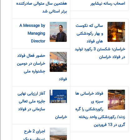
اصحاب رسانه نیشابور
هفتمین سال متوالی صادرکننده
برتر استانی شد
سالی که نکوست
A Message by
و بهار رکودشکنی
Managing
های فولاد
Director
خراسان؛ شکستن 3 رکورد تولید
حضور فعال فولاد
در فولاد خراسان
خراسان در دومین
جشنواره ملی
فولاد
فولاد خراسانی ها
آغاز ارزیابی نهایی
سبزه ی
جایزه ملی تعالی
رکوردشکنی را گره
سازمانی در فولاد
زدند/ رکوردشکنی واحد ریخته
خراسان
گری در 13 فروردین
اجرای 2 طرح
زیربنایی و یک