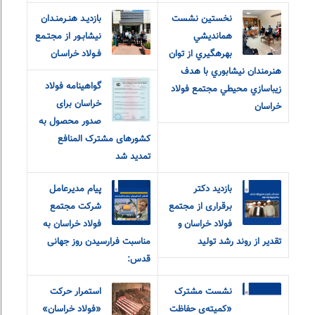
نخستين نشست
بازديـد هنـرمنـدان
همانديشي
نيشابـور از مجتـمع
بهرهگيري از توان
فـولاد خراسـان
هنرمندان نيشابوري با هدف
گواهینامه فولاد
زيباسازي محيطي مجتمع فولاد
خراسان برای
خراسان
صدور محصول به
کشورهای مشترک المنافع
تمدید شد
بازدید دکتر
پیام مدیرعامل
برقراری از مجتمع
شرکت مجتمع
فولاد خراسان و
فولاد خراسان به
تقدیر از روند رشد تولید
مناسبت فرارسیدن روز جهانی
قدس:
نشست مشترک
استمرار حرکت
«کمیته‌ی حفاظت
«فولاد خراسان»