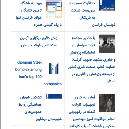
خداقوت صمیمانه
ورود به باشگاه
سرپرست شرکت
تامین کنندگان
به بازیکنان
فولاد خراسان تنها
فوتسال خراسان
با یک گوشی همراه
با حضور مجتمع
زمان دقیق برگزاری آزمون
فولاد خراسان در
استخدامی فولاد خراسان
نمایشگاه پژوهش
و فناوری مشهد صورت گرفت:
Khorasan Steel
حمایت قطب صنعت شرق کشور
Complex among
از توسعه پژوهش و فناوری در
Iran’s top 100
استان
companies
آماده به کاری
تشکیل شورای
تجهیزات کارخانه
هماهنگی روابط
گندله در رکوردزنی
عمومی‌های
انجام موفقیت آمیز مهندسی
شهرستان نیشابور
معکوس قطعات آسیاب کارخانه