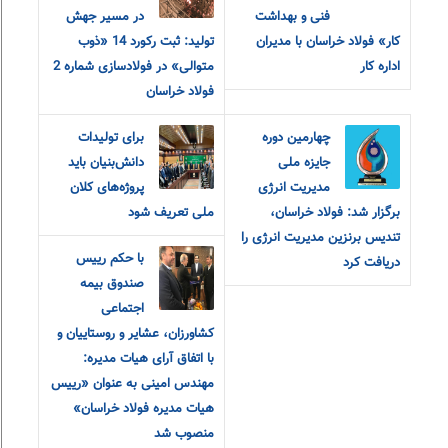
فنی و بهداشت
در مسیر جهش
کار» فولاد خراسان با مدیران
تولید: ثبت رکورد 14 «ذوب
اداره کار
متوالی» در فولادسازی شماره 2
فولاد خراسان
چهارمین دوره
برای تولیدات
جایزه ملی
دانش‌بنیان باید
مدیریت انرژی
پروژه‌های کلان
برگزار شد: فولاد خراسان،
ملی تعریف شود
تندیس برنزین مدیریت انرژی را
با حکم رییس
دریافت کرد
صندوق بیمه
اجتماعی
کشاورزان، عشایر و روستاییان و
با اتفاق آرای هیات مدیره:
مهندس امینی به عنوان «رییس
هیات مدیره فولاد خراسان»
منصوب شد