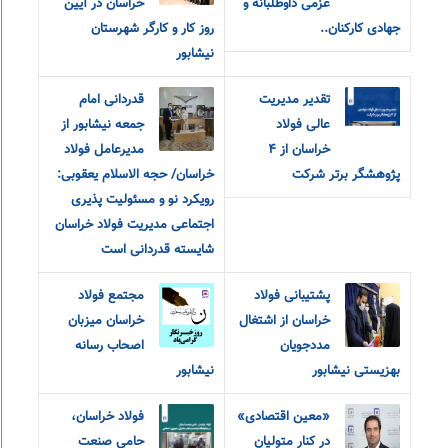
عزمی داوطلبانه و
خراسان در آیین
جهادی کارکنان..
روز کار و کارگر شهرستان
نیشابور
تقدیر مدیریت
قدردانی امام
عالی فولاد
جمعه نیشابور از
خراسان از ۴
مدیرعامل فولاد
پژوهشگر برتر شرکت
خراسان/ حجه الاسلام یعقوبی:
رویکرد نو و مسئولیت پذیری
اجتماعی مدیریت فولاد خراسان
شایسته قدردانی است
پشتیبانی فولاد
مجتمع فولاد
خراسان از اشتغال
خراسان میزبان
مددجویان
اصحاب رسانه
بهزیستی نیشابور
نیشابور
«معین اقتصادی»
فولاد خراسان،
در کنار متولیان
حامی صنعت