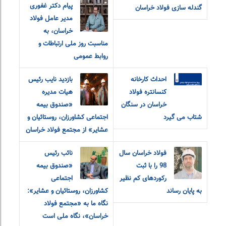
پیام دکتر غفوری
گندله سازی فولاد خراسان
مدیر عامل فولاد
خراسان، به
مناسبت روز ملی ارتباطات و
روابط عمومی
احداث کارخانه
بازدید نایب رئیس
کنسانتره فولاد
هیات مدیره
خراسان در سنگان
«صندوق بیمه
شتاب می گیرد
اجتماعی کشاورزان، روستائیان و
عشایر» از مجتمع فولاد خراسان
فولاد خراسان سال
نائب رئیس
98 را با ثبت
«صندوق بیمه
رکوردهای کم نظیر
اجتماعی
به پایان رساند
کشاورزان، روستائیان و عشایر»:
نگاه ما به «مجتمع فولاد
خراسان»، نگاه ملی است