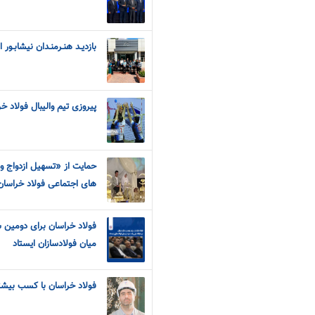
بازديـد هنـرمنـدان نيشابـور 
پیروزی تیم والیبال فولاد خ
حمایت از «تسهیل ازدواج و
های اجتماعی فولاد خراسان
فولاد خراسان برای دومین س
میان فولادسازان ایستاد
فولاد خراسان با کسب بیشتر