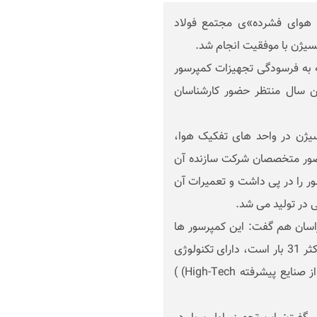
 هوای فشرده»ی مجتمع فولاد
اکسیژن با موفقیت انجام شد.
ه به فرسودگی تجهیزات کمپرسور
 سال منتظر حضور کارشناسان
کسیژن در واحد های تفکیک هوا،
حضور متخصصان شرکت سازنده آن
ور را در پی داشت و تعمیرات آن
 در تولید می شد.
اسان هم گفت: این کمپرسور ها
که یکی از وظایف آن فشرده سازی اکسیژن تا فشار حداکثر 31 بار است، دارای تکنولوژی
منحصر به فرد LABYRINTH کشور سوئیس است و از صنایع پیشرفته High-Tech) )