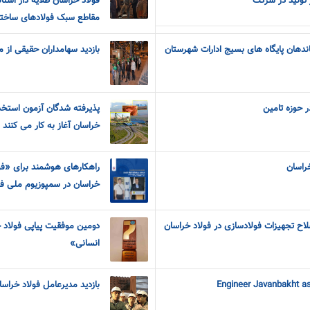
 تولید در شرکت
فولاد خراسان طلایه دار استان
مقاطع سبک فولادهای ساختم
دهان پایگاه های بسیج ادارات شهرستان
بازدید سهامداران حقیقی از 
ر حوزه تامین
خراسان آغاز به کار می کنند
خراسان
راهکارهای هوشمند برای «ف
خراسان در سمپوزیوم ملی فولاد 
لاح تجهیزات فولادسازی در فولاد خراسان
دومین موفقیت پیاپی فولاد خ
انسانی»
Engineer Javanbakht a
بازدید مدیرعامل فولاد خراس