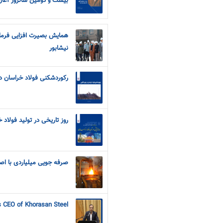
بیست و دومین سالروز آغاز
همایش بصیرت افزایی فرمان
نیشابور
رکوردشکنی فولاد خراسان د
روز تاریخی در تولید فولاد 
صرفه جویی میلیاردی با اص
s CEO of Khorasan Steel