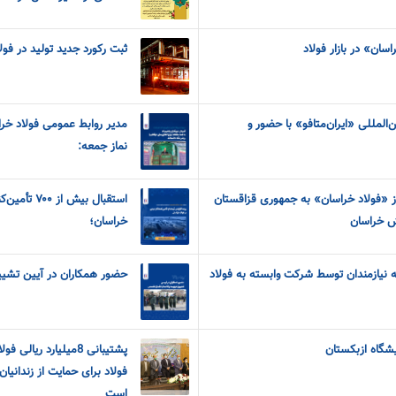
سان» در بازار فولاد
ثبت رکورد جدید تولید در فو
المللی «ایران‌متافو» با حضور و
مدیر روابط عمومی فولاد خر
نماز جمعه:
 «فولاد خراسان» به جمهوری قزاقستان
استقبال بیش 
ش خراسان
خراسان؛
 نیازمندان توسط شرکت وابسته به فولاد
حضور همکاران در آیین تشیی
یشگاه ازبکستان
پشتیبانی 8میلیارد ری
فولاد برای حمایت از زندانیا
است