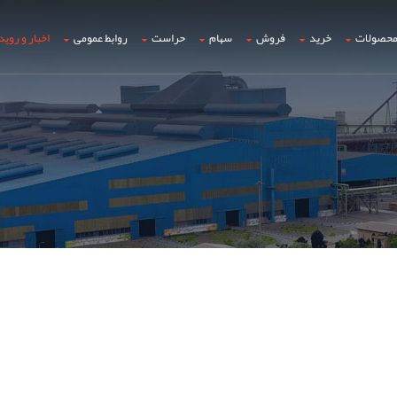
حصولات
خرید
فروش
سهام
حراست
روابط عمومی
اخبار و روید