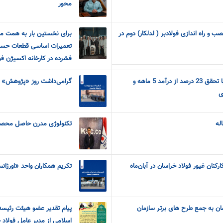
محور
 و راه اندازی فولادبر ( لدلکار) دوم در
برای نخستین بار به همت م
تعمیرات اساسی قطعات حسا
فشرده در کارخانه اکسیژن فو
رشد پادار فخاس در مرداد با تحقق 23 درصد از درآمد 5 ماهه و
گرامی‌داشت روز «پژوهش» در
ی
له
تکنولوژی مدرن حاصل محصول
کنان غیور فولاد خراسان در آبان‌ماه
تکریم همکاران واحد «اورژان
سان به جمع طرح های برتر سازمان
پیام تقدیر عضو هیئت رئی
اسلامی از مدیر عامل فولاد 