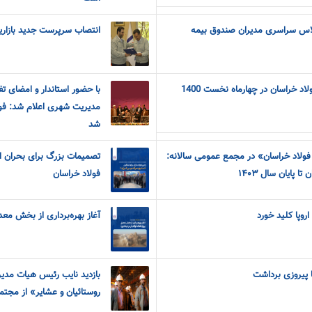
لاس سراسری مدیران صندوق بیمه
انتصاب سرپرست جدید بازاری
د خراسان در چهارماه نخست 1400
با حضور استاندار و امضای تف
مدیریت شهری اعلام شد: فو
شد
لاد خراسان» در مجمع عمومی سالانه:
تصمیمات بزرگ برای بحران ا
ا پایان سال ۱۴۰۳
فولاد خراسان
اروپا کلید خورد
آغاز بهره‌برداری از بخش معد
ا پیروزی برداشت
بازدید نایب رئیس هیات مدی
روستائیان و عشایر» از مجتم