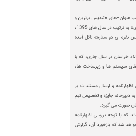
سب عنوان¬های «تندیس برنزین و
لوح تقدیر»، «تندیس برنزین دوستاره» و «تندیس نقره ای» به ترتیب در سال های 1395،
1 نیز به کسب «تندیس نقره ای دو ستاره» نائل آمده
اد خراسان در سال جاری، که با
رتقای سیستم ها و زیرساخت ها،
ن اظهارنامه و ارسال مستندات بر
به دبیرخانه جایزه و تخصیص تیم
ابان صورت می گیرد.
که با توجه بررسی اظهارنامه
واهد شد که بازخورد آن، گزارش