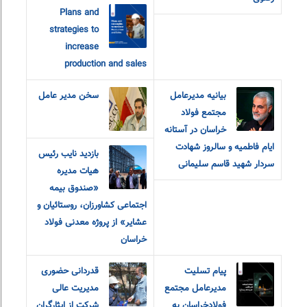
Plans and
strategies to
increase
production and sales
بیانیه مدیرعامل
سخن مدیر عامل
مجتمع فولاد
خراسان در آستانه
ایام فاطمیه و سالروز شهادت
بازدید نایب رئیس
سردار شهید قاسم سلیمانی
هیات مدیره
«صندوق بیمه
اجتماعی کشاورزان، روستائیان و
عشایر» از پروژه معدنی فولاد
خراسان
پیام‌ ‌تسلیت
قدردانی حضوری
مدیرعامل مجتمع
مدیریت عالی
فولاد‌خراسان به
شرکت از ایثارگران