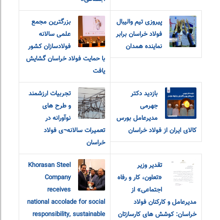
پیروزی تیم والیبال
بزرگترین مجمع
فولاد خراسان برابر
علمی سالانه
نماینده همدان
فولادسازان کشور
با حمایت فولاد خراسان گشایش
یافت
بازدید دکتر
تجربیات ارزشمند
جهرمی
و طرح های
مدیرعامل بورس
نوآورانه در
کالای ایران از فولاد خراسان
تعمیرات سالانه¬ی فولاد
خراسان
تقدیر وزیر
Khorasan Steel
«تعاون، کار و رفاه
Company
اجتماعی» از
receives
مدیرعامل و کارکنان فولاد
national accolade for social
خراسان: کوشش های کارسازتان
responsibility, sustainable