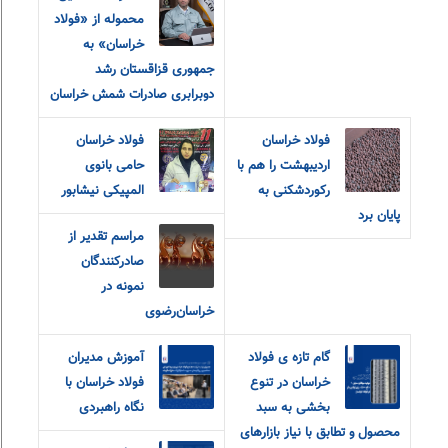
محموله از «فولاد
خراسان» به
جمهوری قزاقستان رشد
دوبرابری صادرات شمش خراسان
فولاد خراسان
فولاد خراسان
اردیبهشت را هم با
حامی بانوی
رکوردشکنی به
المپیکی نیشابور
پایان برد
مراسم تقدیر از
صادرکنندگان
نمونه در
خراسان‌رضوی
گام تازه ی فولاد
آموزش مدیران
خراسان در تنوع
فولاد خراسان با
بخشی به سبد
نگاه راهبردی
محصول و تطابق با نیاز بازارهای