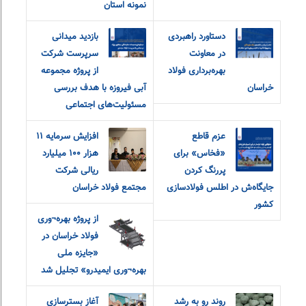
نمونه استان
دستاورد راهبردی
بازدید میدانی
در معاونت
سرپرست شرکت
بهره‌برداری فولاد
از پروژه مجموعه
خراسان
آبی فیروزه با هدف بررسی
مسئولیت‌های اجتماعی
عزم قاطع
افزایش سرمایه ۱۱
«فخاس» برای
هزار ۱۰۰ میلیارد
پررنگ کردن
ریالی شرکت
جایگاه‌ش در اطلس فولادسازی
مجتمع فولاد خراسان
کشور
از پروژه بهره¬وری
فولاد خراسان در
«جایزه ملی
بهره¬وری ایمیدرو» تجلیل شد
روند رو به رشد
آغاز بسترسازی