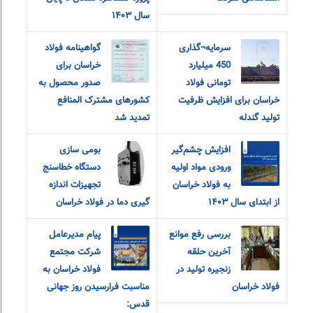
سال ۱۴۰۳
سرمایه¬گذاری
گواهینامه فولاد
450 میلیارد
خراسان برای
تومانی فولاد
صدور محصول به
خراسان برای افزایش ظرفیت
کشورهای مشترک المنافع
تولید گندله
تمدید شد
افزایش چشم‌گیر
بومی سازی
ورودی مواد اولیه
دستگاه خطاسنج
به فولاد خراسان
تجهیزات اندازه
از ابتدای سال ۱۴۰۳
گیری دما در فولاد خراسان
بررسی رفع موانع
پیام مدیرعامل
آخرین حلقه
شرکت مجتمع
زنجیره تولید در
فولاد خراسان به
فولاد خراسان
مناسبت فرارسیدن روز جهانی
قدس: