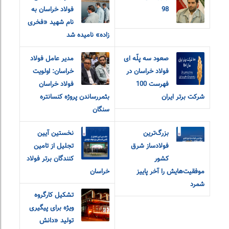
98
فولاد خراسان به
نام شهید «فخری
زاده» نامیده شد
صعود سه پلّه ای
مدیر عامل فولاد
فولاد خراسان در
خراسان: اولویت
فهرست 100
فولاد خراسان
شرکت برتر ایران
بثمررساندن پروژه کنسانتره
سنگان
بزرگ‌ترین
نخستین آیین
فولادساز شرق
تجلیل از تامین
کشور
کنندگان برتر فولاد
موفقیت‌هایش را آخر پاییز
خراسان
شمرد
تشکیل کارگروه
ویژه برای پیگیری
تولید «دانش