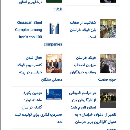
نیشابوری اتفاق
افتاد:
شفافیت از صفات
Khorasan Steel
بارز فولاد خراسان
Complex among
است
Iran’s top 100
companies
فولاد خراسان
فعال شدن
میزبان اصحاب
کنسرسیوم فولاد
رسانه و خبرنگاران
خراسان در پهنه
حوزه صنعت
معدنی سنگان
در مراسم قدردانی
دومین رکورد
از کارآفرینان برتر
ماهانه تولید
استان انجام شد:
گندله در سال
تقدیر از «فولاد خراسان» به
«سرمایه‌گذاری برای تولید» ثبت
عنوان کارآفرین برتر خراسان
شد
رضوی