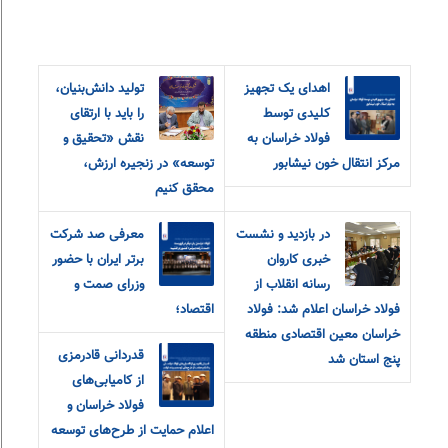
اهدای یک تجهیز
تولید دانش‌بنیان،
کلیدی توسط
را باید با ارتقای
فولاد خراسان به
نقش «تحقیق و‌
مرکز انتقال خون نیشابور
توسعه» در زنجیره ارزش،
محقق کنیم
در بازدید و نشست
معرفی صد شرکت
خبری کاروان
برتر ایران با حضور
رسانه انقلاب از
وزرای صمت و
فولاد خراسان اعلام شد: فولاد
اقتصاد؛
خراسان معین اقتصادی منطقه
قدردانی قادرمزی
پنج استان شد
از کامیابی‌های
فولاد خراسان و
اعلام حمایت از طرح‌های توسعه