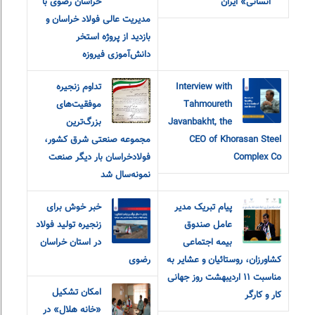
انسانی» ایران
خراسان رضوی با
مدیریت عالی فولاد خراسان و
بازدید از پروژه استخر
دانش‌آموزی فیروزه
Interview with
تداوم زنجیره
Tahmoureth
موفقیت‌های
Javanbakht, the
بزرگ‌ترین
CEO of Khorasan Steel
مجموعه صنعتی شرق کشور،
Complex Co
فولادخراسان بار دیگر صنعت
نمونه‌سال شد
پیام تبریک مدیر
خبر خوش برای
عامل صندوق
زنجیره تولید فولاد
بیمه اجتماعی
در استان خراسان
کشاورزان، روستائیان و عشایر به
رضوی
مناسبت ۱۱ اردیبهشت روز جهانی
امکان تشکيل
کار و کارگر
«خانه هلال» در