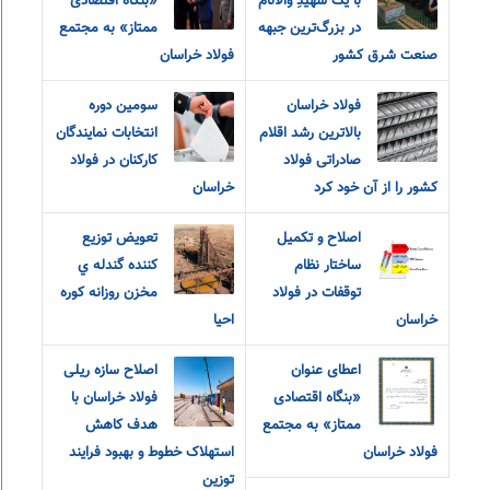
با یک شهیدِ والانام
«بنگاه اقتصادی
در بزرگ‌ترین جبهه
ممتاز» به مجتمع
صنعت شرق کشور
فولاد خراسان
فولاد خراسان
سومین دوره
بالاترین رشد اقلام
انتخابات نمایندگان
صادراتی فولاد
کارکنان در فولاد
کشور را از آن خود کرد
خراسان
اصلاح و تکمیل
تعويض توزيع
ساختار نظام
کننده گندله ي
توقفات در فولاد
مخزن روزانه کوره
خراسان
احيا
اعطای عنوان
اصلاح سازه ریلی
«بنگاه اقتصادی
فولاد خراسان با
ممتاز» به مجتمع
هدف کاهش
فولاد خراسان
استهلاک خطوط و بهبود فرایند
توزین