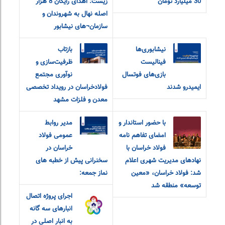
30 میلیارد تومان
زیست: اهدای رایگان 8 هزار
اصله نهال به شهروندان و
سازمان¬های نیشابور
نیشابوری‌ها
بازتاب
فینالیست
ظرفیت‌سازی و
بازی‌های فوتسال
نوآوری مجتمع
ایمیدرو شدند
فولادخراسان در رویداد تخصصی
معدن و فلزات مشهد
با حضور استاندار و
مدیر روابط
امضای تفاهم نامه
عمومی فولاد
فولاد خراسان با
خراسان در
نهادهای مدیریت شهری اعلام
سخنرانی پیش از خطبه های
شد: فولاد خراسان، «معین
نماز جمعه:
توسعه» منطقه شد
اجرای پروژه اتصال
انبارهای سه گانه
به انبار اصلی در