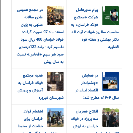
پیام مدیرعامل
در مجمع عمومی
شرکت «مجتمع
عادی سالانه
فولاد خراسان» به
منتهی به پایان
مناسبت سالروز شهادت آیت اله
اسفند ماه 97 صورت گرفت:
دکتر بهشتی و هفته قوه
فولاد خراسان 400 ریال سود
قضاییه
تقسیم کرد - رشد 132درصدی
سود هر سهم «فخاس» نسبت
به سال پیش
در همایش
هدیه مجتمع
«چشم‌انداز
فولاد خراسان به
اقتصاد ایران در
آموزش و پرورش
سال ۱۴۰۴» مطرح شد:
شهرستان فیروزه
افتتاح همزمان
اهتمام فولاد
سه پروژه در فولاد
خراسان برای
خراسان به ارزش
حفاظت از محیط