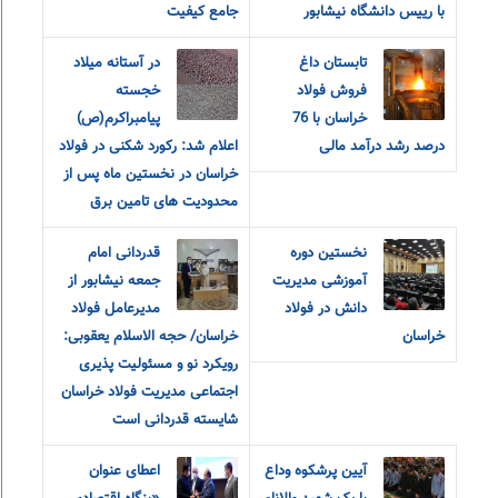
با رییس دانشگاه نیشابور
جامع کیفیت
تابستان داغ
در آستانه میلاد
فروش فولاد
خجسته
خراسان با 76
پیامبراکرم(ص)
درصد رشد درآمد مالی
اعلام شد: رکورد شکنی در فولاد
خراسان در نخستین ماه پس از
محدودیت های تامین برق
نخستین دوره
قدردانی امام
آموزشی مدیریت
جمعه نیشابور از
دانش در فولاد
مدیرعامل فولاد
خراسان
خراسان/ حجه الاسلام یعقوبی:
رویکرد نو و مسئولیت پذیری
اجتماعی مدیریت فولاد خراسان
شایسته قدردانی است
آیین پرشکوه وداع
اعطای عنوان