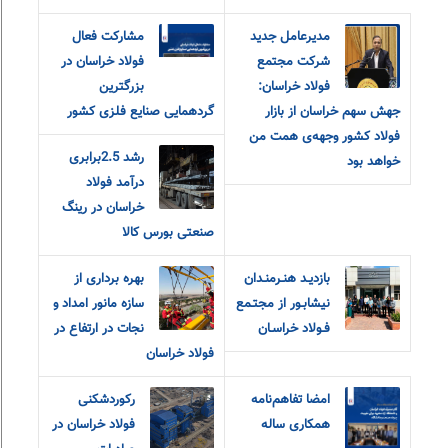
مدیرعامل جدید
مشارکت فعال
شرکت مجتمع
فولاد خراسان در
فولاد خراسان:
بزرگترین
جهش سهم خراسان از بازار
گردهمایی صنایع فلزی کشور
فولاد کشور وجهه‌ی همت من
رشد 2.5برابری
خواهد بود
درآمد فولاد
خراسان در رینگ
صنعتی بورس کالا
بازديـد هنـرمنـدان
بهره برداری از
نيشابـور از مجتـمع
سازه مانور امداد و
فـولاد خراسـان
نجات در ارتفاع در
فولاد خراسان
امضا تفاهم‌نامه
رکوردشکنی
همکاری ساله
فولاد خراسان در