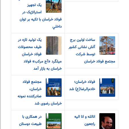
يک تجهيز
استراتژيک در
فولاد خراسان با تکيه بر توان
داخلي
ساخت اولین برج
یک تولید تازه در
آتش نشانی کشور
طیف محصولات
توسط شرکت
فولاد خراسان
مجتمع فولاد خراسان
میلگرد «آج مرکب» فولاد
خراسان به بازار آمد
فولاد خراسان؛
مجتمع فولاد
خادم‌الرضا(ع) شد
خراسان،
صادرکننده نمونه
خراسان رضوی شد
انالله و انا الیه
در همکاری با
راجعون
طبیعت دوستان