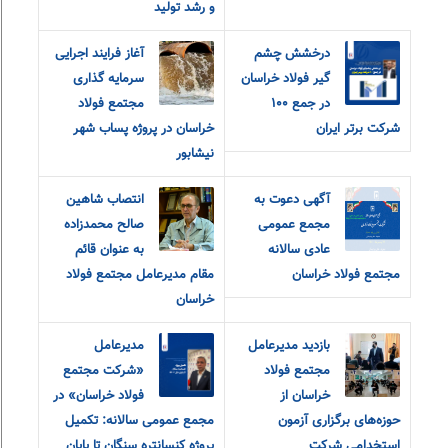
و رشد تولید
درخشش چشم
آغاز فرایند اجرایی
گیر فولاد خراسان
سرمایه گذاری
در جمع ۱۰۰
مجتمع فولاد
شرکت برتر ایران
خراسان در پروژه پساب شهر
نیشابور
آگهی دعوت به
انتصاب شاهین
مجمع عمومی
صالح محمدزاده
عادی سالانه
به عنوان قائم
مجتمع فولاد خراسان
مقام مدیرعامل مجتمع فولاد
خراسان
بازدید مدیرعامل
مدیرعامل
مجتمع فولاد
«شرکت مجتمع
خراسان از
فولاد خراسان» در
حوزه‌های برگزاری آزمون
مجمع عمومی سالانه: تکمیل
استخدامی شرکت
پروژه کنسانتره سنگان تا پایان