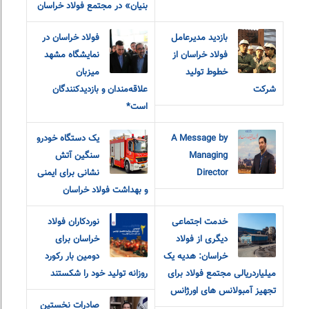
بنیان» در مجتمع فولاد خراسان
بازدید مدیرعامل
فولاد خراسان در
فولاد خراسان از
نمایشگاه مشهد
خطوط تولید
میزبان
شرکت
علاقه‌مندان و‌ بازدیدکنندگان
است*
A Message by
یک دستگاه خودرو
Managing
سنگین آتش
Director
نشانی برای ایمنی
و بهداشت فولاد خراسان
خدمت اجتماعی
نوردکاران فولاد
دیگری از فولاد
خراسان برای
خراسان: هدیه یک
دومین بار رکورد
میلیاردریالی مجتمع فولاد برای
روزانه تولید خود را شکستند
تجهیز آمبولانس های اورژانس
صادرات نخستین