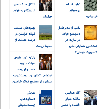
تولید گندله
انتقال سنگ آهن
در«فولاد
از سنگان به فولاد
خراسان»
خراسان
تقدیر از مدیرعامل
بهبودهای مستمر
«مجتمع فولاد
فولاد خراسان در
خراسان» در
عرصه حفاظت از
هشتمین همایش ملی
محیط زیست
«مدیریت جهادی»
بازدید نایب رئیس
هیات مدیره
«صندوق بیمه
اجتماعی کشاورزان، روستائیان و
عشایر» از مجتمع فولاد خراسان
آغاز همایش
نمایش
سالانه دنیای
دستاوردهای
اقتصاد با حضور
زیست‌محیطی