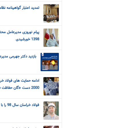
تمدید اعتبار گواهینامه نظا
پیام نوروزی مدیرعامل محتر
1398 خورشیدی
بازدید دکتر جهرمی مدیرعا
ادامه حمایت های فولاد خر
2000 دست «گان حفاظت فردی» به «علوم پزشکی نیشابور»
فولاد خراسان سال 98 را با ثبت رکوردهای کم نظیر به پایان رساند