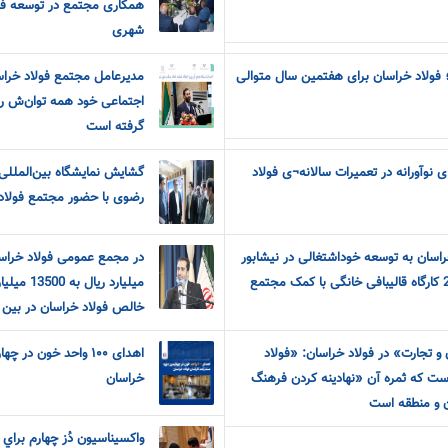
همکاری مجتمع در توسعه 
شهری
 فولاد خراسان برای هفتمین سال متوالی
مدیرعامل مجتمع فولاد خراس
اجتماعی خود همه توان‌ش را ب
گرفته است
 نوآورانه در تعمیرات سالانه¬ی فولاد
گشایش نمایشگاه بین‌الملل
رضوی با حضور مجتمع فولاد
راسان به توسعه خوداشتغالی در نیشابور
صورت می گیرد: تجهیز 200 کارگاه قالیبافی خانگی با کمک مجتمع
میلیارد ر
خالص فولاد خراسان در بین 
 تجارت» در فولاد خراسان: «فولاد
اهدای ۱۰۰ واحد خون د
ست که ثمره آن «نهادینه کردن فرهنگ
خراسان
ن و منطقه است
واکسيناسيون دُز چهارم براي 