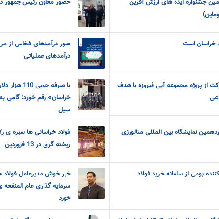
مین جشنواره ایده های ارزش آفرین
حضور معاون رئیس جمهور در 
ماین)
د خراسان است
درآمدهای عملیاتی
ت از پروژه مجموعه آبی فیروزه با هدف
با صرفه جویی
اعی
خراسان» رقم خورد: گامی به
سیل
دهمین نمایشگاه بین المللی متالورژی
فولاد خراسانی ها سبزه ی رک
ریخته گری در 13 فروردین
ش از ۷۰۰ تأمین‌کننده بومی از سامانه خرید فولاد
خبر خوش مدیرعامل فولاد خر
سرمایه گذاری عام المنفعه ی
خورد