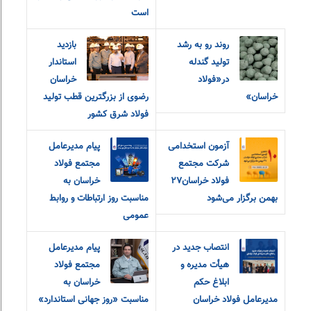
است
روند رو به رشد
بازدید
تولید گندله
استاندار
در«فولاد
خراسان
خراسان»
رضوی از بزرگترین قطب تولید
فولاد شرق کشور
آزمون استخدامی
پیام مدیرعامل
شرکت مجتمع
مجتمع فولاد
فولاد خراسان۲۷
خراسان به
بهمن برگزار می‌شود
مناسبت روز ارتباطات و روابط
عمومی
انتصاب جدید در
پیام مدیرعامل
هیأت مدیره و
مجتمع فولاد
ابلاغ حکم
خراسان به
مدیرعامل فولاد خراسان
مناسبت «روز جهانی استاندارد»