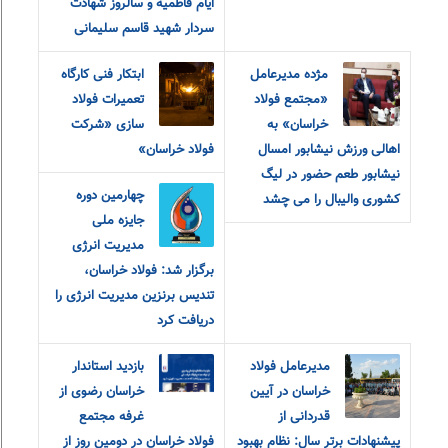
ایام فاطمیه و سالروز شهادت
سردار شهید قاسم سلیمانی
مژده مدیرعامل
ابتکار فنی کارگاه
«مجتمع فولاد
تعمیرات فولاد
خراسان» به
سازی «شرکت
اهالی ورزش نیشابور امسال
فولاد خراسان»
نیشابور طعم حضور در لیگ
چهارمین دوره
کشوری والیبال را می چشد
جایزه ملی
مدیریت انرژی
برگزار شد: فولاد خراسان،
تندیس برنزین مدیریت انرژی را
دریافت کرد
مدیرعامل فولاد
بازدید استاندار
خراسان در آیین
خراسان رضوی از
قدردانی از
غرفه مجتمع
پیشنهادات برتر سال: نظام بهبود
فولاد خراسان در دومین روز از