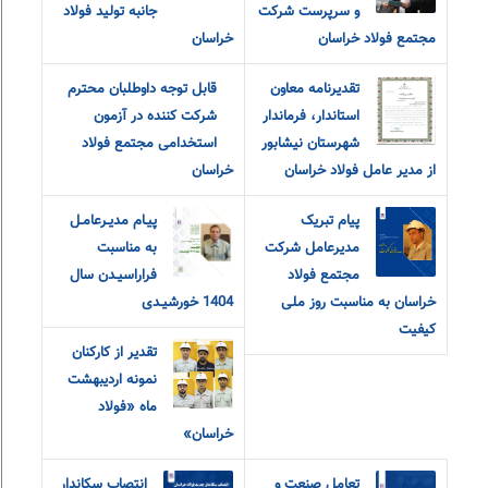
و سرپرست شرکت
جانبه تولید فولاد
مجتمع فولاد خراسان
خراسان
تقدیرنامه معاون
قابل توجه داوطلبان محترم
استاندار، فرماندار
شرکت کننده در آزمون
شهرستان نیشابور
استخدامی مجتمع فولاد
از مدیر عامل فولاد خراسان
خراسان
پیام تبریک
پیـام مدیـرعامـل
مدیرعامل شرکت
به مناسبت
مجتمع فولاد
فراراسیـدن سال
خراسان به مناسبت روز ملی
1404 خورشیـدی
کیفیت
تقدیر از کارکنان
نمونه اردیبهشت
ماه «فولاد
خراسان»
تعامل صنعت و
انتصاب سکاندار