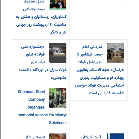
عامل صندوق
بیمه اجتماعی
کشاورزان، روستائیان و عشایر به
مناسبت ۱۱ اردیبهشت روز جهانی
کار و کارگر
قدردانی امام
«جشنواره ملی
جمعه نیشابور از
فولاد» تبلور
مدیرعامل فولاد
توانمندی
خراسان/ حجه الاسلام یعقوبی:
فولادسازان در آوردگاه «اقتصاد
رویکرد نو و مسئولیت پذیری
مقاومتی»
اجتماعی مدیریت فولاد خراسان
Khorasan Steel
شایسته قدردانی است
Company
organizes
memorial service for Martyr
Soleimani
رقابت کارکنان
تابستان داغ