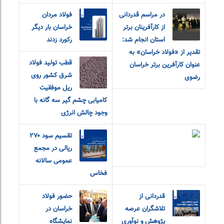
در مراسم قدردانی
فولاد مردان
از کارآفرینان برتر
خراسان بار دیگر
استان انجام شد:
رکورد زدند
تقدیر از «فولاد خراسان» به
قطب تولید فولاد
عنوان کارآفرین برتر خراسان
شرق کشور روی
رضوی
ریل موفقیت
کامیابی چشم گیر سه گانه با
وجود چالش انرژی
تقسیم سود ۲۷۰
ریالی در مجمع
عمومی سالانه
فخاس
قدردانی از
حضور فولاد
تلاشگران عرصه
خراسان در
پژوهش و نوآوری
نمایشگاه