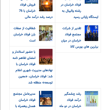
فولاد خراسان در
فروش فولاد
رشته والیبال به
خراسان با 76
ایستگاه پایانی رسید
درصد رشد درآمد مالی
تقدیر از شرکت
شفافیت از صفات
مجتمع فولاد
بارز فولاد خراسان
خراسان در میان
است
برترین های بورس کالا
با حضور استاندار و
امضای تفاهم نامه
فولاد خراسان با
نهادهای مدیریت شهری اعلام
شد: فولاد خراسان، «معین
توسعه» منطقه شد
رشد چشمگیر
مدیرعامل مجتمع
درآمد فولاد
فولاد خراسان
خراسان در دو ماه
همدل وهمراه با