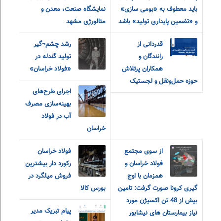
باید معطوف به «بومی سازی»
نمایشگاه صنعت، معدن و
و «تضمین پایداری تولید» باشد
متالورژی مشهد
قدردانی از
رشد چشم¬گیر
رانندگان و
تولید گندله در
همکاران پرتلاش
«فولاد خراسان»
حوزه حمل‌ونقل و لجستیک
اجرای طرح‌های
بهینه‌سازی مصرف
آب در فولاد
خراسان
از سوی مجتمع
فولاد خراسان
فولاد خراسان و
رکورد دار بیشترین
همزمان با اوج
فروش میلگرد در
گیری کرونا صورت گرفت: تامین
بورس کالا
بیش از 48 تن اکسیژن مورد
پیام تبریک مدیر
نیاز بیمارستان های نیشابور