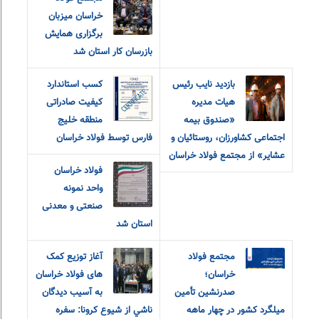
خراسان میزبان
برگزاری همایش
بازرسان کار استان شد
بازدید نایب رئیس
کسب استاندارد
هیات مدیره
کیفیت صادراتی
«صندوق بیمه
منطقه خلیج
اجتماعی کشاورزان، روستائیان و
فارس توسط فولاد خراسان
عشایر» از مجتمع فولاد خراسان
فولاد خراسان
واحد نمونه
صنعتی و معدنی
استان شد
مجتمع فولاد
آغاز توزیع کمک
خراسان؛
های فولاد خراسان
صدرنشین تأمین
به آسيب ديدگان
میلگرد کشور در چهار ماهه
ناشي از شيوع كرونا: سفره