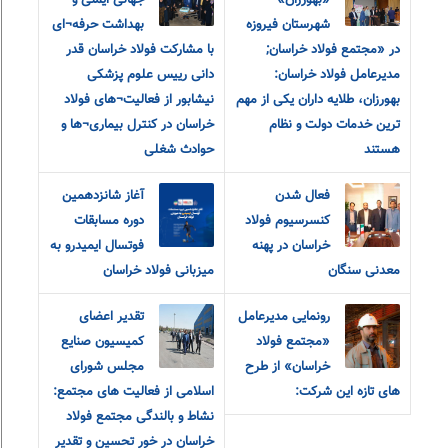
«بهورزان»
جهانی ایمنی و
شهرستان فیروزه
بهداشت حرفه¬ای
در «مجتمع فولاد خراسان;
با مشارکت فولاد خراسان قدر
مدیرعامل فولاد خراسان:
دانی رییس علوم پزشکی
بهورزان، طلایه داران یکی از مهم
نیشابور از فعالیت¬های فولاد
ترین خدمات دولت و نظام
خراسان در کنترل بیماری¬ها و
هستند
حوادث شغلی
فعال شدن
آغاز شانزدهمین
کنسرسیوم فولاد
دوره مسابقات
خراسان در پهنه
فوتسال ایمیدرو به
معدنی سنگان
میزبانی فولاد خراسان
رونمایی مدیرعامل
تقدیر اعضای
«مجتمع فولاد
کمیسیون صنایع
خراسان» از طرح
مجلس شورای
های تازه این شرکت:
اسلامی از فعالیت های مجتمع:
نشاط و بالندگی مجتمع فولاد
خراسان در خور تحسین و تقدیر