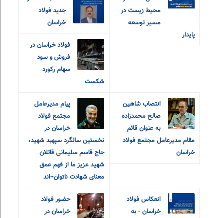
محیط زیست در
جدید فولاد
مسیر توسعه
خراسان
پایدار
فولاد خراسان در
فروش و سود
سهام رکورد
شکست
انتصاب شاهین
پیام مدیرعامل
صالح محمدزاده
مجتمع فولاد
به عنوان قائم
خراسان در
مقام مدیرعامل مجتمع فولاد
نخستین سالگرد سپهبد شهید،
خراسان
حاج قاسم سلیمانی قاتلان
شهید عزیز ما از فهم عمق
معنای شهادت ناتوان¬اند
انعکاس فولاد
حضور فولاد
خراسان - به
خراسان در