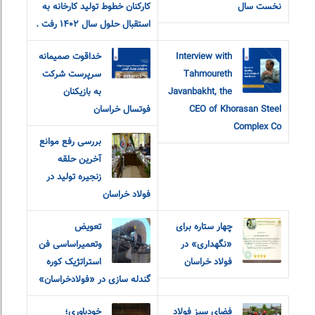
نخست سال
کارکنان خطوط تولید کارخانه به
استقبال حلول سال ۱۴۰۲ رفت .
Interview with
خداقوت صمیمانه
Tahmoureth
سرپرست شرکت
Javanbakht, the
به بازیکنان
CEO of Khorasan Steel
فوتسال خراسان
Complex Co
بررسی رفع موانع
آخرین حلقه
زنجیره تولید در
فولاد خراسان
چهار ستاره برای
تعویض
«نگهداری» در
وتعمیراساسی فن
فولاد خراسان
استراتژیک کوره
گندله سازی در «فولادخراسان»
فضای سبز فولاد
خودباوری؛