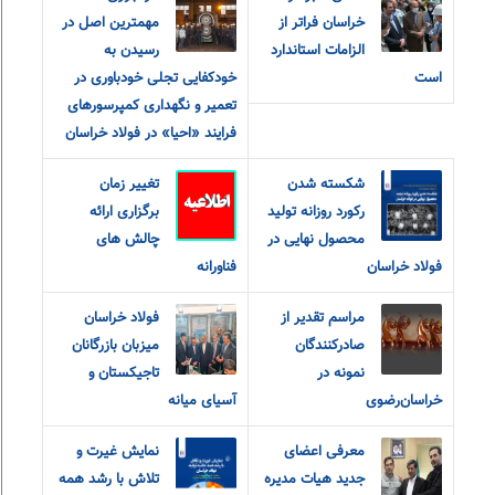
خراسان فراتر از
مهمترین اصل در
الزامات استاندارد
رسیدن به
است
خودکفایی تجلی خودباوری در
تعمیر و نگهداری کمپرسورهای
فرایند «احیا» در فولاد خراسان
شکسته شدن
تغییر زمان
رکورد روزانه تولید
برگزاری ارائه
محصول نهایی در
چالش های
فولاد خراسان
فناورانه
مراسم تقدیر از
فولاد خراسان
صادرکنندگان
میزبان بازرگانان
نمونه در
تاجیکستان و
خراسان‌رضوی
آسیای میانه
معرفی اعضای
نمایش غیرت و
جدید هیات مدیره
تلاش با رشد همه