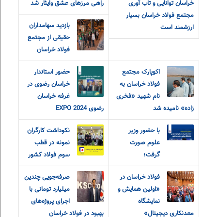
خراسان توانایی و تاب آوری
راهی مرزهای عشق و‌ایثار شد
مجتمع فولاد خراسان بسیار
بازدید سهامداران
ارزشمند است
حقیقی از مجتمع
فولاد خراسان
اکوپارک مجتمع
حضور استاندار
فولاد خراسان به
خراسان رضوی در
نام شهید «فخری
غرفه خراسان
زاده» نامیده شد
رضوی EXPO 2024
با حضور وزیر
نکوداشت کارگران
علوم صورت
نمونه در قطب
گرفت؛
سوم فولاد کشور
فولاد خراسان در
صرفه‌جویی چندین
«اولین همایش و
میلیارد تومانی با
نمایشگاه
اجرای پروژه‌های
معدنکاری دیجیتال»
بهبود در فولاد خراسان