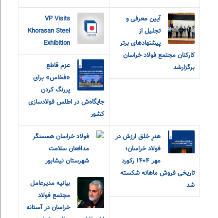
آیین معرفی و
VP Visits
تجلیل از
Khorasan Steel
پیشنهادهای برتر
Exhibition
کارکنان مجتمع فولاد خراسان
عزم قاطع
برگزارشد
«فخاس» برای
پررنگ کردن
جایگاه‌ش در اطلس فولادسازی
کشور
هنرِ خلق ارزش در
فولاد خراسان همسنگر
فولاد خراسان؛
مدافعان سلامت
مهر ۱۴۰۴ رکورد
شهرستان نیشابور
تاریخی فروش ماهانه شکسته
بیانیه مدیرعامل
شد
مجتمع فولاد
خراسان در آستانه