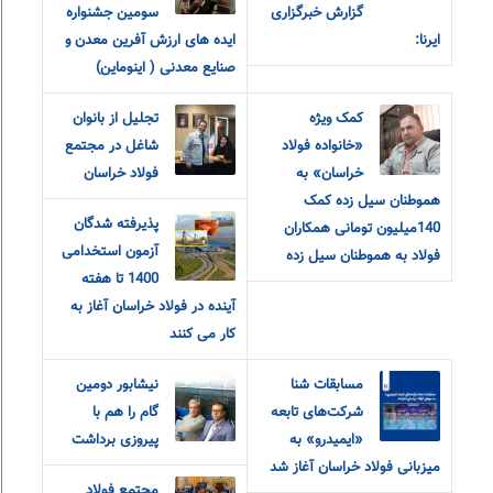
گزارش خبرگزاری
سومین جشنواره
ایرنا:
ایده های ارزش آفرین معدن و
صنایع معدنی ( اینوماین)
کمک ویژه
تجلیل از بانوان
«خانواده فولاد
شاغل در مجتمع
خراسان» به
فولاد خراسان
هموطنان سیل زده کمک
پذیرفته شدگان
140میلیون تومانی همکاران
آزمون استخدامی
فولاد به هموطنان سیل زده
1400 تا هفته
آینده در فولاد خراسان آغاز به
کار می کنند
مسابقات شنا
نیشابور دومین
شرکت‌های تابعه
گام را هم با
«ایمیدرو» به
پیروزی برداشت
میزبانی فولاد خراسان آغاز شد
مجتمع فولاد