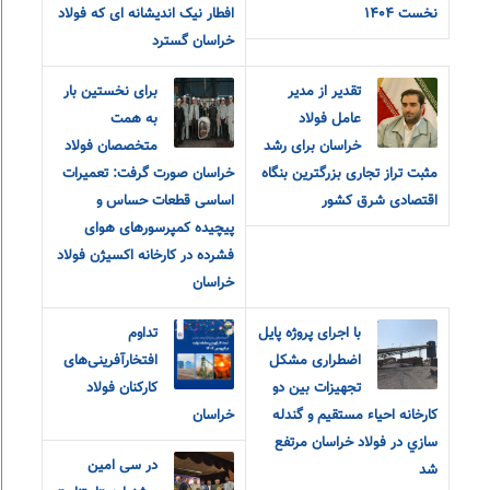
نخست ۱۴۰۴
افطار نیک اندیشانه ای که فولاد
خراسان گسترد
تقدیر از مدیر
برای نخستین بار
عامل فولاد
به همت
خراسان برای رشد
متخصصان فولاد
مثبت تراز تجاری بزرگترین بنگاه
خراسان صورت گرفت: تعمیرات
اقتصادی شرق کشور
اساسی قطعات حساس و
پیچیده کمپرسورهای هوای
فشرده در کارخانه اکسیژن فولاد
خراسان
با اجرای پروژه پایل
تداوم
اضطراری مشکل
افتخارآفرینی‌های
تجهيزات بين دو
کارکنان فولاد
كارخانه احياء مستقيم و گندله
خراسان
سازي در فولاد خراسان مرتفع
در سی امین
شد