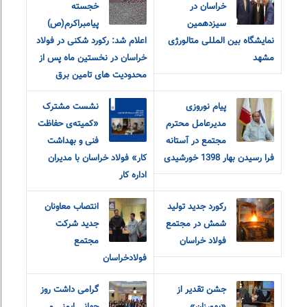
خراسان در
خجسته
سیزدهمین
پیامبراکرم(ص)
نمایشگاه بین المللی متالورژی
اعلام شد: رکورد شکنی در فولاد
مشهد
خراسان در نخستین ماه پس از
محدودیت های تامین برق
پیام نوروزی
نشست مشترک
مدیرعامل محترم
«کمیته‌ی حفاظت
مجتمع در آستانه
فنی و بهداشت
فرا رسیدن بهار 1398 خورشیدی
کار» فولاد خراسان با مدیران
اداره کار
رکورد جدید تولید
انتصاب معاونان
شمش در مجتمع
جدید شرکت
فولاد خراسان
مجتمع
فولادخراسان
جشن تقدیر از
گرامی داشت روز