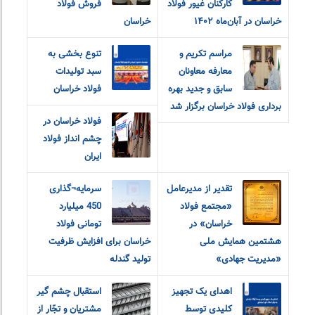
کارکنان غیور فولاد
فروش فولاد
خراسان در آبان‌ماه ۱۴۰۲
خراسان
مراسم تکریم و
تنوع بخشی به
معارفه‌ معاونان
سبد تولیدات
سابق و جدید بهره
فولاد خراسان
برداری فولاد خراسان برگزار شد
فولاد خراسان در
چشم انداز فولاد
ایران
تقدیر از مدیرعامل
سرمایه¬گذاری
«مجتمع فولاد
450 میلیارد
خراسان» در
تومانی فولاد
هشتمین همایش ملی
خراسان برای افزایش ظرفیت
«مدیریت جهادی»
تولید گندله
اهدای یک تجهیز
استقبال چشم گیر
کلیدی توسط
مشتریان و تجّار از