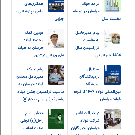
درآمد فولاد
همکاری‌های
خراسان در دو ماه
علمی، پژوهشی و
نخست سال
اجرایی
پیـام مدیـرعامـل
دومین کمک
به مناسبت
مجتمع فولاد
فراراسیـدن سال
خراسان به هیات
1404 خورشیـدی
های ورزشی نیشابور
استقبال
پیام تبریک
بازدیدکنندگان
مدیرعامل مجتمع
نمایشگاه
فولاد خراسان به
بین‌المللی فولاد ۱۴۰۴ از غرفه
مناسبت فرارسیدن جشن میلاد
فولاد خراسان
پیامبر(ص) و امام صادق(ع)
در ضیافت افطار
خصایل امام
شرکت فولاد
راحل(ره) تجلی
خراسان؛ خبرنگاران
صفات انقلاب