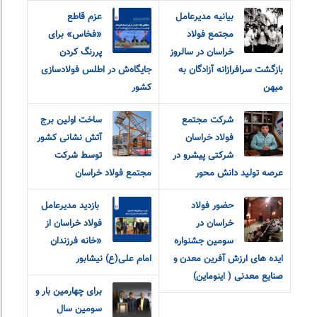
بیانیه مدیرعامل
عزم قاطع
مجتمع فولاد
«فخاس» برای
خراسان در سالروز
پررنگ کردن
بازگشت سرافرازانه آزادگان به
جایگاه‌ش در اطلس فولادسازی
میهن
کشور
شرکت مجتمع
ساخت اولین برج
فولاد خراسان
آتش نشانی کشور
شرکتی پیشرو در
توسط شرکت
عرصه تولید دانش محور
مجتمع فولاد خراسان
حضور فولاد
‎ بازدید مدیرعامل
خراسان در
فولاد خراسان از
سومین جشنواره
«خانه فرزندان
ایده های ارزش آفرین معدن و
امام‌ علی(ع) نیشابور
صنایع معدنی ( اینوماین)
برای چهارمین بار و
سومین سال