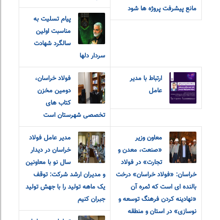
مانع پیشرفت پروژه ها شود
پیام تسلیت به
مناسبت اولین
سالگرد شهادت
سردار دلها
ارتباط با مدیر
فولاد خراسان،
عامل
دومین مخزن
کتاب های
تخصصی شهرستان است
معاون وزیر
مدير عامل فولاد
«صنعت، معدن و
خراسان در ديدار
تجارت» در فولاد
سال نو با معاونين
خراسان: «فولاد خراسان» درخت
و مديران ارشد شرکت: توقف
بالنده ای است که ثمره آن
یک ماهه تولید را با جهش تولید
«نهادینه کردن فرهنگ توسعه و
جبران کنیم
نوسازی» در استان و منطقه