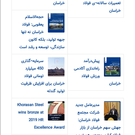
تعمیرات سالانه¬ی فولاد
خراسان
خراسان
حجه‌الاسلام
یعقوبی: فولاد
خراسان نه تنها
جبهه تولید، بلکه کانون
سازندگی، توسعه و رشد است
پیش‌درآمد
سرمایه¬گذاری
راه‌اندازی آکادمی
450 میلیارد
ورزش فولاد
تومانی فولاد
خراسان
خراسان برای افزایش ظرفیت
تولید گندله
مدیرعامل جدید
Khorasan Steel
شرکت مجتمع
wins bronze at
فولاد خراسان:
2019 HR
جهش سهم خراسان از بازار
Excellence Award