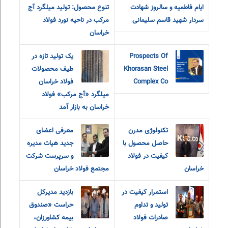
ایام فاطمیه و سالروز شهادت
تنوع محصول: تولید میلگرد آج
سردار شهید قاسم سلیمانی
مرکب در ناحیه نورد فولاد
خراسان
Prospects Of
یک تولید تازه در
Khorasan Steel
طیف محصولات
Complex Co
فولاد خراسان
میلگرد «آج مرکب» فولاد
خراسان به بازار آمد
تکنولوژی مدرن
معرفی اعضای
حاصل محصول با
جدید هیات مدیره
کیفیت در فولاد
و سرپرست شرکت
خراسان
مجتمع فولاد خراسان
استمرار کیفیت در
بازدید مدیرکل
تولید و تداوم
حراست «صندوق
صادرات فولاد
بیمه کشاورزان،