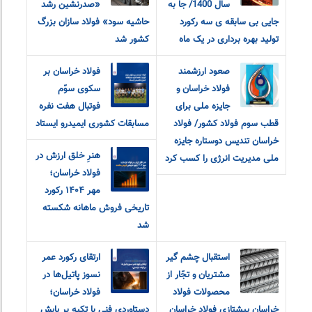
سال 1400/ جا به
«صدرنشین رشد
جایی بی سابقه ی سه رکورد
حاشیه سود» فولاد سازان بزرگ
تولید بهره برداری در یک ماه
کشور شد
صعود ارزشمند
فولاد خراسان بر
فولاد خراسان و
سکوی سوّم
جایزه ملی برای
فوتبال هفت نفره
قطب سوم فولاد کشور/ فولاد
مسابقات کشوری ایمیدرو ایستاد
خراسان تندیس دوستاره جایزه
هنرِ خلق ارزش در
ملی مدیریت انرژی را کسب کرد
فولاد خراسان؛
مهر ۱۴۰۴ رکورد
تاریخی فروش ماهانه شکسته
شد
استقبال چشم گیر
ارتقای رکورد عمر
مشتریان و تجّار از
نسوز پاتیل‌ها در
محصولات فولاد
فولاد خراسان؛
خراسان پیشتازی فولاد خراسان
دستاوردی فنی با تکیه بر پایش