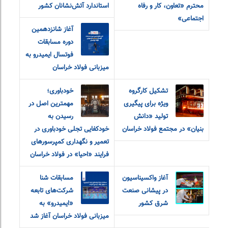
محترم «تعاون، کار و رفاه
استاندارد آتش‌نشانان کشور
اجتماعی»
آغاز شانزدهمین
دوره مسابقات
فوتسال ایمیدرو به
میزبانی فولاد خراسان
تشکیل کارگروه
خودباوری؛
ویژه برای پیگیری
مهمترین اصل در
تولید «دانش
رسیدن به
بنیان» در مجتمع فولاد خراسان
خودکفایی تجلی خودباوری در
تعمیر و نگهداری کمپرسورهای
فرایند «احیا» در فولاد خراسان
آغاز واکسیناسیون
مسابقات شنا
در پیشانی صنعت
شرکت‌های تابعه
شرق کشور
«ایمیدرو» به
میزبانی فولاد خراسان آغاز شد