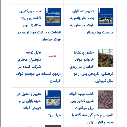
تکریم همکاران
نصب بزرگترین
واحد «اورژانس»
قطعه ی پروژه
فولاد خراسان به
مکانیزاسیون
مناسبت روز پرستار
انباشت و براشت مواد اولیه در
فولاد خراسان
حضور پرنشاط
قابل توجه
خانواده فولاد
داوطلبان محترم
خراسان در اردوی
شرکت کننده در
فرهنگی، تفریحی پس از دو
آزمون استخدامی مجتمع فولاد
سال کرونایی
خراسان
قطب تولید فولاد
تغییر و تحول در
شرق کشور روی
حوزه بازاریابی و
ریل موفقیت
فروش فولاد
کامیابی چشم گیر سه گانه با
خراسان*
وجود چالش انرژی