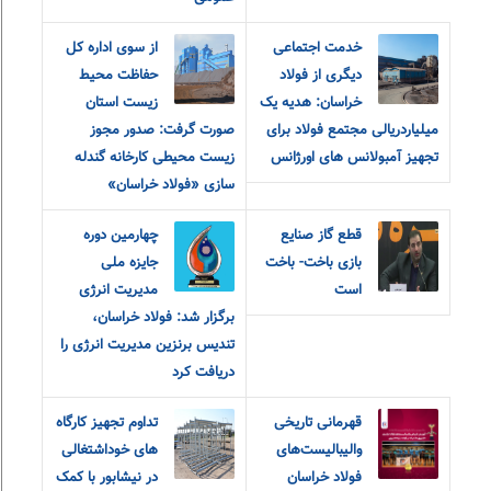
خدمت اجتماعی
از سوی اداره کل
دیگری از فولاد
حفاظت محیط
خراسان: هدیه یک
زیست استان
میلیاردریالی مجتمع فولاد برای
صورت گرفت: صدور مجوز
تجهیز آمبولانس های اورژانس
زیست محیطی کارخانه گندله
سازی «فولاد خراسان»
قطع گاز صنایع
چهارمین دوره
بازی باخت- باخت
جایزه ملی
است
مدیریت انرژی
برگزار شد: فولاد خراسان،
تندیس برنزین مدیریت انرژی را
دریافت کرد
قهرمانی تاریخی
تداوم تجهیز کارگاه
والیبالیست‌های
های خوداشتغالی
فولاد خراسان
در نیشابور با کمک