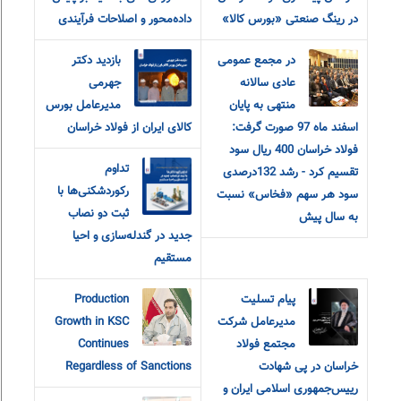
در رینگ صنعتی «بورس کالا»
داده‌محور و اصلاحات فرآیندی
در مجمع عمومی
بازدید دکتر
عادی سالانه
جهرمی
منتهی به پایان
مدیرعامل بورس
اسفند ماه 97 صورت گرفت:
کالای ایران از فولاد خراسان
فولاد خراسان 400 ریال سود
تداوم
تقسیم کرد - رشد 132درصدی
رکوردشکنی‌ها با
سود هر سهم «فخاس» نسبت
ثبت دو نصاب
به سال پیش
جدید در گندله‌سازی و احیا
مستقیم
پیام تسلیت
Production
مدیرعامل شرکت
Growth in KSC
مجتمع فولاد
Continues
خراسان در پی شهادت
Regardless of Sanctions
رییس‌جمهوری اسلامی ایران و