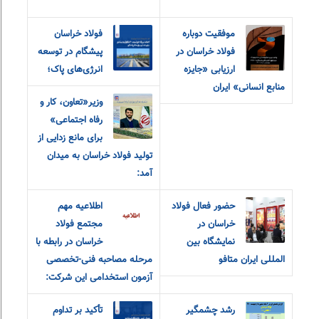
موفقیت دوباره
فولاد خراسان
فولاد خراسان در
پیشگام در توسعه
ارزیابی «جایزه
انرژی‌های پاک؛
منابع انسانی» ایران
وزیر«تعاون، کار و
رفاه اجتماعی»
برای مانع زدایی از
تولید فولاد خراسان به میدان
آمد:
حضور فعال فولاد
اطلاعیه مهم
خراسان در
مجتمع فولاد
نمایشگاه بین
خراسان در رابطه با
المللی ایران متافو
مرحله مصاحبه فنی-تخصصی
آزمون استخدامی این شرکت:
رشد چشمگیر
تأکید بر تداوم