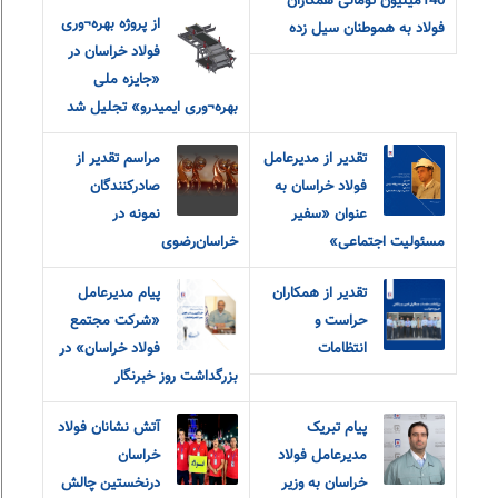
140میلیون تومانی همکاران
از پروژه بهره¬وری
فولاد به هموطنان سیل زده
فولاد خراسان در
«جایزه ملی
بهره¬وری ایمیدرو» تجلیل شد
تقدیر از مدیرعامل
مراسم تقدیر از
فولاد خراسان به
صادرکنندگان
عنوان «سفیر
نمونه در
مسئولیت اجتماعی»
خراسان‌رضوی
تقدیر از همکاران
پیام مدیرعامل
حراست و
«شرکت مجتمع
انتظامات
فولاد خراسان» در
بزرگداشت روز خبرنگار
پیام تبریک
آتش نشانان فولاد
مدیرعامل فولاد
خراسان
خراسان به وزیر
درنخستین چالش