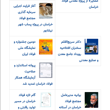
عشایر» از پروژه معدنی فولاد
آغاز فرایند اجرایی
خراسان
سرمایه گذاری
مجتمع فولاد
خراسان در پروژه پساب شهر
نیشابور
دکتر سریع‌القلم
دومین جشنواره و
سخنران افتتاحیه
نمایشگاه ملی
رویداد جامع معدن
فولاد ایران
و صنایع معدنی
پروانه استاندارد و
صلاحیت
آزمایشگاه همکار
فولاد خراسان تمدید شد
بیانیه مدیرعامل
گام تازه فولاد
مجتمع فولاد
خراسان در مسیر
خراسان در آستانه
تولید رقابتی و