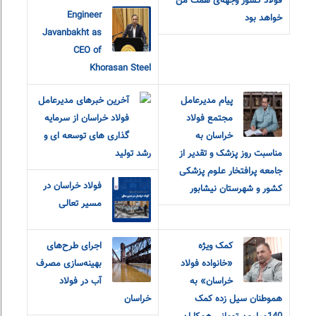
فولاد کشور وجهه‌ی همت من
Engineer
خواهد بود
Javanbakht as
CEO of
Khorasan Steel
پیام مدیرعامل
آخرین خبرهای مدیرعامل
مجتمع فولاد
فولاد خراسان از سرمایه
خراسان به
گذاری های توسعه ای و
مناسبت روز پزشک و تقدیر از
رشد تولید
جامعه پرافتخار علوم پزشکی
فولاد خراسان در
کشور و شهرستان نیشابور
مسیر تعالی
کمک ویژه
اجرای طرح‌های
«خانواده فولاد
بهینه‌سازی مصرف
خراسان» به
آب در فولاد
هموطنان سیل زده کمک
خراسان