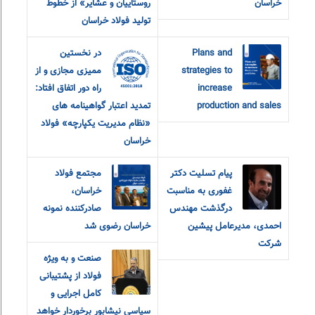
خراسان
روستاییان و عشایر» از خطوط
تولید فولاد خراسان
Plans and
در نخستین
strategies to
ممیزی مجازی و از
increase
راه دور اتفاق افتاد:
production and sales
تمدید اعتبار گواهینامه های
«نظام مدیریت یکپارچه» فولاد
خراسان
پیام تسلیت دکتر
مجتمع فولاد
غفوری به مناسبت
خراسان،
درگذشت مهندس
صادرکننده نمونه
احمدی، مدیرعامل پیشین
خراسان رضوی شد
شرکت
صنعت و به ویژه
فولاد از پشتیبانی
کامل اجرایی و
سیاسی نیشابور برخوردار خواهد