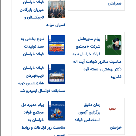
فولاد خراسان
همراهان
میزبان بازرگانان
تاجیکستان و
آسیای میانه
پیام مدیرعامل
تنوع بخشی به
شرکت «مجتمع
سبد تولیدات
فولاد خراسان» به
فولاد خراسان
مناسبت سالروز شهادت آیت اله
فولاد خراسان
دکتر بهشتی و هفته قوه
نایب‌قهرمان
قضاییه
شانزدهمین دوره
مسابقات فوتسال ایمیدرو شد
زمان دقیق
پیام مدیرعامل
برگزاری آزمون
مجتمع فولاد
استخدامی فولاد
خراسان به
خراسان
مناسبت روز ارتباطات و روابط
عمومی