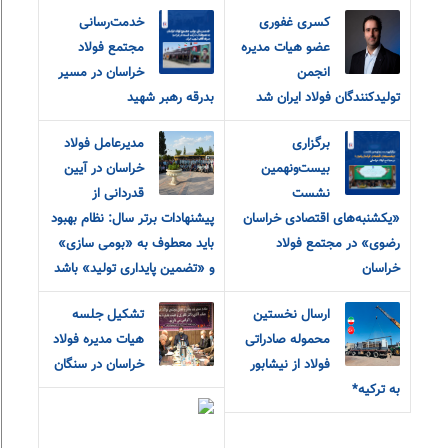
کسری غفوری
خدمت‌رسانی
عضو هیات مدیره
مجتمع فولاد
انجمن
خراسان در مسیر
تولیدکنندگان فولاد ایران شد
بدرقه رهبر شهید
برگزاری
مدیرعامل فولاد
بیست‌ونهمین
خراسان در آیین
نشست
قدردانی از
«یکشنبه‌های اقتصادی خراسان
پیشنهادات برتر سال: نظام بهبود
رضوی» در مجتمع فولاد
باید معطوف به «بومی سازی»
خراسان
و «تضمین پایداری تولید» باشد
ارسال نخستین
تشکیل جلسه
محموله صادراتی
هیات مدیره فولاد
فولاد از نیشابور
خراسان در سنگان
به ترکیه*