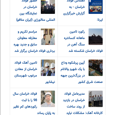
انعکاس فولاد
حضور فولاد
خراسان - به
خراسان در
گزارش خبرگزاری
نمایشگاه بین
ایرنا:
المللی متالورژی (ایران متافو)
رکورد تامین
مراسم تکریم و
ماهانه کنسانتره
معارفه‌ معاونان
سنگ آهن در
سابق و جدید بهره
فولاد خراسان شکسته شد
برداری فولاد خراسان برگزار شد
آیین پرشکوه وداع
تامین آهک فولاد
با یک شهیدِ والانام
خراسان از معادن
در بزرگ‌ترین جبهه
مرغوب شهرستان
صنعت شرق کشور
نیشابور
مدیرعامل فولاد
فولاد خراسان سال
خراسان در بازدید
98 را با ثبت
از روند ساخت
رکوردهای کم نظیر
کارخانه آهک: مشکلات نباید
به پایان رساند