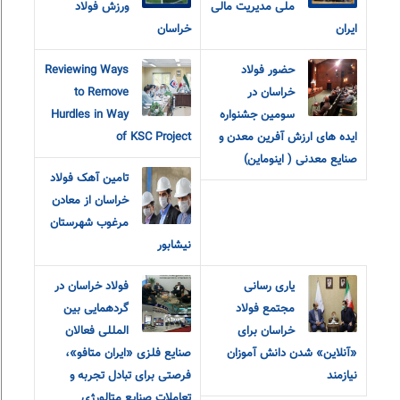
ملی مدیریت مالی
ورزش فولاد
ایران
خراسان
حضور فولاد
Reviewing Ways
خراسان در
to Remove
سومین جشنواره
Hurdles in Way
ایده های ارزش آفرین معدن و
of KSC Project
صنایع معدنی ( اینوماین)
تامین آهک فولاد
خراسان از معادن
مرغوب شهرستان
نیشابور
یاری رسانی
فولاد خراسان در
مجتمع فولاد
گردهمایی بین
خراسان برای
المللی فعالان
«آنلاین» شدن دانش آموزان
صنایع فلزی «ایران متافو»،
نیازمند
فرصتی برای تبادل تجربه و
تعاملات صنایع متالورژی