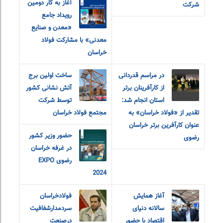
آغاز به کار دومین
شرکت
رویداد جامع
«معدن و‌ صنایع
معدنی» با مشارکت فولاد
خراسان
در مراسم قدردانی
ساخت اولین برج
از کارآفرینان برتر
آتش نشانی کشور
استان انجام شد:
توسط شرکت
تقدیر از «فولاد خراسان» به
مجتمع فولاد خراسان
عنوان کارآفرین برتر خراسان
حضور وزیر کشور
رضوی
در غرفه خراسان
رضوی EXPO
2024
آغاز همایش
فولادخراسان
سالانه دنیای
سردمدارشفافیت
اقتصاد با حضور
درصنعت