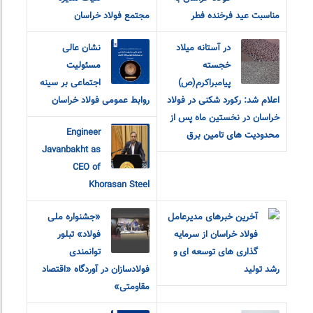
مناسبت عید فرخنده فطر
مجتمع فولاد خراسان
در آستانه میلاد
نشان عالی
خجسته
مسئولیت
پیامبراکرم(ص)
اجتماعی بر سینه
اعلام شد: رکورد شکنی در فولاد
روابط عمومی فولاد خراسان
خراسان در نخستین ماه پس از
Engineer
محدودیت های تامین برق
Javanbakht as
CEO of
Khorasan Steel
آخرین خبرهای مدیرعامل
«جشنواره ملی
فولاد خراسان از سرمایه
فولاد» تبلور
گذاری های توسعه ای و
توانمندی
رشد تولید
فولادسازان در آوردگاه «اقتصاد
مقاومتی»