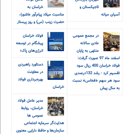
تاجیکستان و
خراسان به
آسیای میانه
مناسبت میلاد پیام‌آور عاشورا،
حضرت زینب (س) و روز پرستار
در مجمع عمومی
فولاد خراسان
عادی سالانه
پیشگام در توسعه
منتهی به پایان
انرژی‌های پاک؛
اسفند ماه 97 صورت گرفت:
دستاورد راهبردی
فولاد خراسان 400 ریال سود
در معاونت
تقسیم کرد - رشد 132درصدی
بهره‌برداری فولاد
سود هر سهم «فخاس» نسبت
خراسان
به سال پیش
مدیر عامل فولاد
خراسان، روابط
عمومی ها
هدایت‌گر سرمایه اجتماعی
سازمان‌ها و حافظ دارایی معنوی