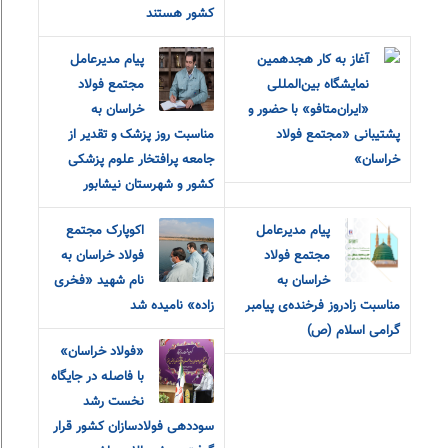
کشور هستند
آغاز به کار هجدهمین
پیام مدیرعامل
نمایشگاه بین‌المللی
مجتمع فولاد
«ایران‌متافو» با حضور و
خراسان به
پشتیبانی «مجتمع فولاد
مناسبت روز پزشک و تقدیر از
خراسان»
جامعه پرافتخار علوم پزشکی
کشور و شهرستان نیشابور
پیام مدیرعامل
اکوپارک مجتمع
مجتمع فولاد
فولاد خراسان به
خراسان به
نام شهید «فخری
مناسبت زادروز فرخنده‌ی پیامبر
زاده» نامیده شد
گرامی اسلام (ص)
«فولاد خراسان»
با فاصله در جایگاه
نخست رشد
سوددهی فولادسازان کشور قرار