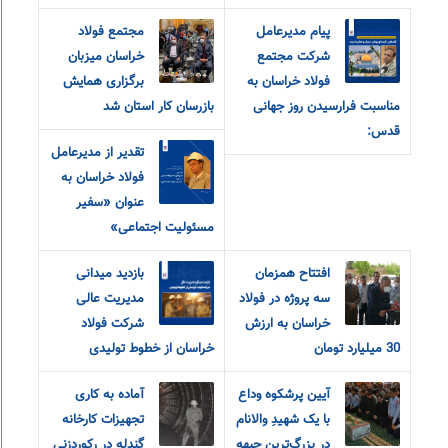
پیام مدیرعامل
مجتمع فولاد
شرکت مجتمع
خراسان میزبان
فولاد خراسان به
برگزاری همایش
مناسبت فرارسیدن روز جهانی
بازرسان کار استان شد
قدس:
تقدیر از مدیرعامل
فولاد خراسان به
عنوان «سفیر
مسئولیت اجتماعی»
افتتاح همزمان
بازدید میدانی
سه پروژه در فولاد
مدیریت عالی
خراسان به ارزش
شرکت فولاد
30 میلیارد تومان
خراسان از خطوط تولیدی
آیین پرشکوه وداع
آماده به کاری
با یک شهیدِ والانام
تجهیزات کارخانه
در بزرگ‌ترین جبهه
گندله در رکوردزنی