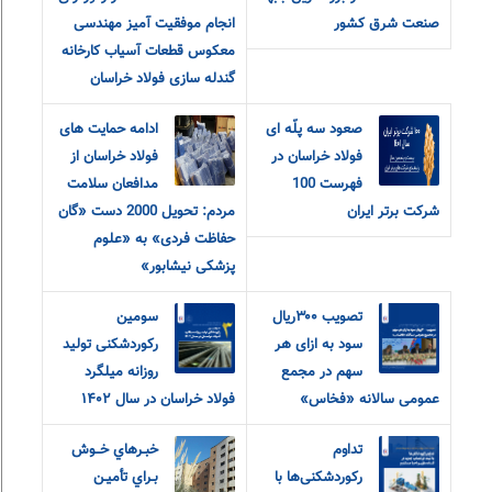
صنعت شرق کشور
انجام موفقیت آمیز مهندسی
معکوس قطعات آسیاب کارخانه
گندله سازی فولاد خراسان
صعود سه پلّه ای
ادامه حمایت های
فولاد خراسان در
فولاد خراسان از
فهرست 100
مدافعان سلامت
شرکت برتر ایران
مردم: تحویل 2000 دست «گان
حفاظت فردی» به «علوم
پزشکی نیشابور»
تصویب ۳۰۰ریال
سومین
سود به ازای هر
رکوردشکنی تولید
سهم در مجمع
روزانه میلگرد
عمومی سالانه «فخاس»
فولاد خراسان در سال ۱۴۰۲
تداوم
خبـرهاي خــوش
رکوردشکنی‌ها با
بـراي تأميـن