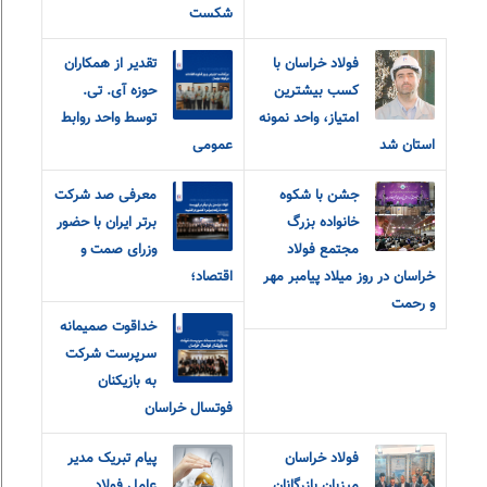
شکست
فولاد خراسان با
تقدیر از همکاران
کسب بیشترین
حوزه آی. تی.
امتیاز، واحد نمونه
توسط واحد روابط
استان شد
عمومی
جشن با شکوه
معرفی صد شرکت
خانواده بزرگ
برتر ایران با حضور
مجتمع فولاد
وزرای صمت و
خراسان در روز میلاد پیامبر مهر
اقتصاد؛
و رحمت
خداقوت صمیمانه
سرپرست شرکت
به بازیکنان
فوتسال خراسان
فولاد خراسان
پیام تبریک مدیر
میزبان بازرگانان
عامل فولاد