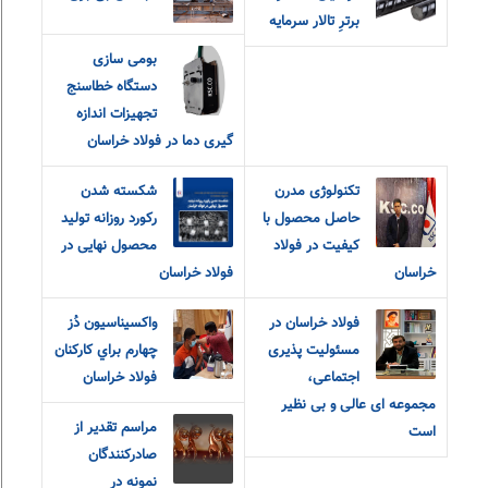
برترِ تالار سرمایه
بومی سازی
دستگاه خطاسنج
تجهیزات اندازه
گیری دما در فولاد خراسان
تکنولوژی مدرن
شکسته شدن
حاصل محصول با
رکورد روزانه تولید
کیفیت در فولاد
محصول نهایی در
خراسان
فولاد خراسان
فولاد خراسان در
واکسيناسيون دُز
مسئولیت پذیری
چهارم براي کارکنان
اجتماعی،
فولاد خراسان
مجموعه ای عالی و بی نظیر
مراسم تقدیر از
است
صادرکنندگان
نمونه در