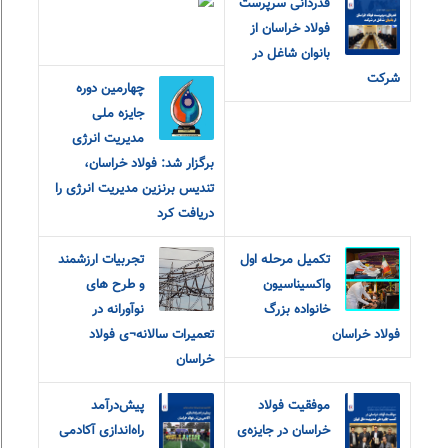
قدردانی سرپرست
فولاد خراسان از
بانوان شاغل در
شرکت
چهارمین دوره
جایزه ملی
مدیریت انرژی
برگزار شد: فولاد خراسان،
تندیس برنزین مدیریت انرژی را
دریافت کرد
تکمیل مرحله اول
تجربیات ارزشمند
واکسیناسیون
و طرح های
خانواده بزرگ
نوآورانه در
فولاد خراسان
تعمیرات سالانه¬ی فولاد
خراسان
موفقیت فولاد
پیش‌درآمد
خراسان در جایزه‌ی
راه‌اندازی آکادمی