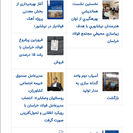
نخستين نشست
آغاز بهره‌برداری از
همانديشي
بخش معدنی
بهرهگيري از توان
پروژه آهک
هنرمندان نيشابوري با هدف
فولادیار در نیشابور؛
زيباسازي محيطي مجتمع فولاد
فروردین پرفروغ
خراسان
فولاد خراسان با
رشد ۱۵ درصدی
فروش
آسیاب دوم واحد
مدیرعامل صندوق
گندله سازی به
«بیمه اجتماعی
مدار تولید
کشاورزان،
بازگشت
روستاییان و‌عشایر»: انتصاب
مدیرعامل فولاد خراسان با
رویکرد انقلابی و تحول‌آفرینی
صورت گرفت