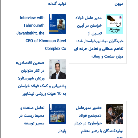
میهن
تولید گندله
مدیر عامل فولاد
Interview with
خراسان در آیین
Tahmoureth
تجلیل از
Javanbakht, the
خبرنگاران نیشابورخواستار شد:
CEO of Khorasan Steel
تفاهم منطقی و تعامل حرفه ای
Complex Co
میان صنعت و رسانه
«معین اقتصادی»
در کنار متولیان
ورزش شهرستان:
پشتیبانی و کمک فولاد خراسان
به 10 هیات ورزشی نیشابور
حضور مدیرعامل
تعامل صنعت و
«مجتمع فولاد
محیط زیست در
خراسان» در دیدار
مسیر توسعه
تولیدکنندگان با رهبر معظم
پایدار