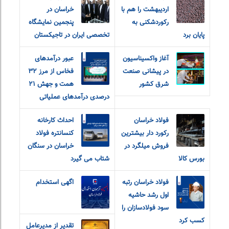
اردیبهشت را هم با
خراسان در
رکوردشکنی به
پنجمین نمایشگاه
پایان برد
تخصصی ایران در تاجیکستان
آغاز واکسیناسیون
عبور درآمدهای
در پیشانی صنعت
فخاس از مرز ۳۲
شرق کشور
همت و جهش ۲۱
درصدی درآمدهای عملیاتی
فولاد خراسان
احداث کارخانه
رکورد دار بیشترین
کنسانتره فولاد
فروش میلگرد در
خراسان در سنگان
بورس کالا
شتاب می گیرد
فولاد خراسان رتبه
اگهی استخدام
اول رشد حاشیه
سود فولادسازان را
کسب کرد
تقدیر از مدیرعامل