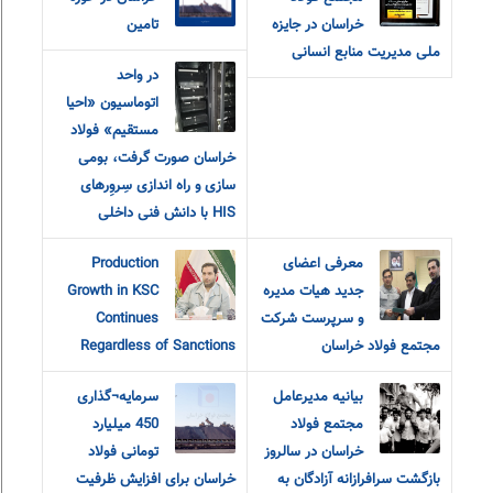
خراسان در جایزه
تامین
ملی مدیریت منابع انسانی
در واحد
اتوماسیون «احیا
مستقیم» فولاد
خراسان صورت گرفت، بومی
سازی و راه اندازی سِروِرهای
HIS با دانش فنی داخلی
معرفی اعضای
Production
جدید هیات مدیره
Growth in KSC
و سرپرست شرکت
Continues
مجتمع فولاد خراسان
Regardless of Sanctions
بیانیه مدیرعامل
سرمایه¬گذاری
مجتمع فولاد
450 میلیارد
خراسان در سالروز
تومانی فولاد
بازگشت سرافرازانه آزادگان به
خراسان برای افزایش ظرفیت