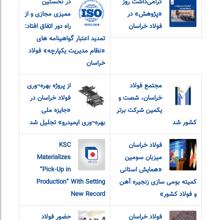
گرامی‌داشت روز
در نخستین
«پژوهش» در
ممیزی مجازی و از
فولاد خراسان
راه دور اتفاق افتاد:
تمدید اعتبار گواهینامه های
«نظام مدیریت یکپارچه» فولاد
خراسان
مجتمع فولاد
از پروژه بهره¬وری
خراسان، شصت و
فولاد خراسان در
یکمین شرکت برتر
«جایزه ملی
کشور شد
بهره¬وری ایمیدرو» تجلیل شد
فولاد خراسان
KSC
میزبان سومین
Materializes
«همایش استانی
“Pick-Up in
کمیته بومی سازی زنجیره آهن
Production” With Setting
و فولاد کشور»
New Record
فولاد خراسان
حضور فولاد