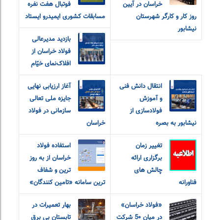
خراسان در آیین
فوتبال هفت نفره
روز کار و کارگر شهرستان
مسابقات کشوری ایمیدرو ایستاد
نیشابور
بازدید مدیرعالی
فولاد خراسان از
افلاک‌نمای خیّام
انتقال دانش فنی
آغاز ارزیابی نهایی
و آموزش
جایزه ملی تعالی
فولادسازی از
سازمانی در فولاد
نیشابور به بصره
خراسان
تغییر زمان
استفاده فولاد
برگزاری ارائه
خراسان از به روز
چالش های
ترین و شفاف
فناورانه
ترین سامانه «تامین کنندگان»
«فولاد خراسان»
بهار تعمیرات در
در میان 5۰ شرکت
تابستان بی برق