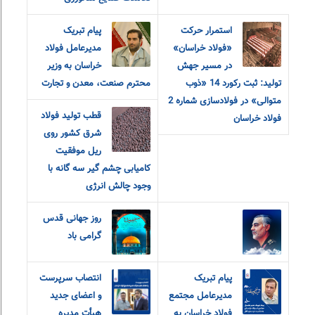
استمرار حرکت
پیام تبریک
«فولاد خراسان»
مدیرعامل فولاد
در مسیر جهش
خراسان به وزیر
تولید: ثبت رکورد 14 «ذوب
محترم صنعت، معدن و تجارت
متوالی» در فولادسازی شماره 2
قطب تولید فولاد
فولاد خراسان
شرق کشور روی
ریل موفقیت
کامیابی چشم گیر سه گانه با
وجود چالش انرژی
روز جهانی قدس
گرامی باد
پیام تبریک
انتصاب سرپرست
مدیرعامل مجتمع
و اعضای جدید
فولاد خراسان به
هیأت مدیره