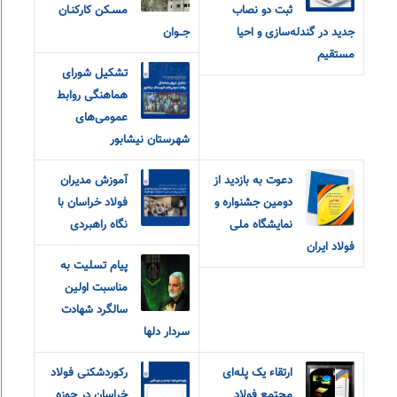
ثبت دو نصاب
مسـکن کارکنـان
جدید در گندله‌سازی و احیا
جــوان
مستقیم
تشکیل شورای
هماهنگی روابط
عمومی‌های
شهرستان نیشابور
دعوت به بازدید از
آموزش مدیران
دومین جشنواره و
فولاد خراسان با
نمایشگاه ملی
نگاه راهبردی
فولاد ایران
پیام تسلیت به
مناسبت اولین
سالگرد شهادت
سردار دلها
ارتقاء یک پله‌ای
رکوردشکنی فولاد
مجتمع فولاد
خراسان در حوزه