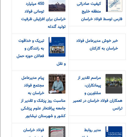
کیفیت صادراتی
450 میلیارد
منطقه خلیج
تومانی فولاد
فارس توسط فولاد خراسان
خراسان برای افزایش ظرفیت
تولید گندله
خبر خوش مدیرعامل فولاد
تبریک و خداقوت
خراسان به کارکنان
به رانندگان و
فعالان حوزه حمل
و نقل
مراسم تقدیر از
پیام مدیرعامل
پیمانکاران،
مجتمع فولاد
مشاورین و
خراسان به
همکاران فولاد خراسان در تعمیر
مناسبت روز پزشک و تقدیر از
ترانس
جامعه پرافتخار علوم پزشکی
کشور و شهرستان نیشابور
مدیر روابط
فولاد خراسان