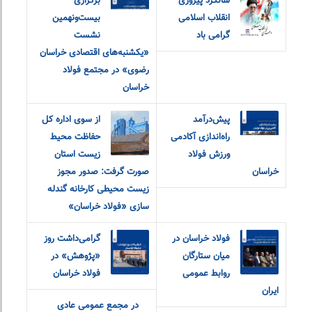
سالگرد پیروزی
برگزاری
انقلاب اسلامی
بیست‌ونهمین
گرامی باد
نشست
«یکشنبه‌های اقتصادی خراسان
رضوی» در مجتمع فولاد
خراسان
پیش‌درآمد
از سوی اداره کل
راه‌اندازی آکادمی
حفاظت محیط
ورزش فولاد
زیست استان
خراسان
صورت گرفت: صدور مجوز
زیست محیطی کارخانه گندله
سازی «فولاد خراسان»
فولاد خراسان در
گرامی‌داشت روز
میان ستارگان
«پژوهش» در
روابط عمومی
فولاد خراسان
ایران
در مجمع عمومی عادی