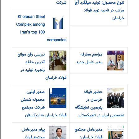
تنوع محصول: تولید میلگرد آج
شرکت
مرکب در ناحیه نورد فولاد
Khorasan Steel
خراسان
Complex among
Iran’s top 100
companies
مراسم معارفه
بررسی رفع موانع
مدیر عامل جدید
آخرین حلقه
زنجیره تولید در
فولاد خراسان
حضور فولاد
صدور اولین
خراسان در
محموله شمش
پنجمین نمایشگاه
شرکت مجتمع
تخصصی ایران در تاجیکستان
فولاد خراسان به ازبکستان
مدیرعامل مجتمع
پیام مدیرعامل
فولاد خراسان:
مجتمع فولاد