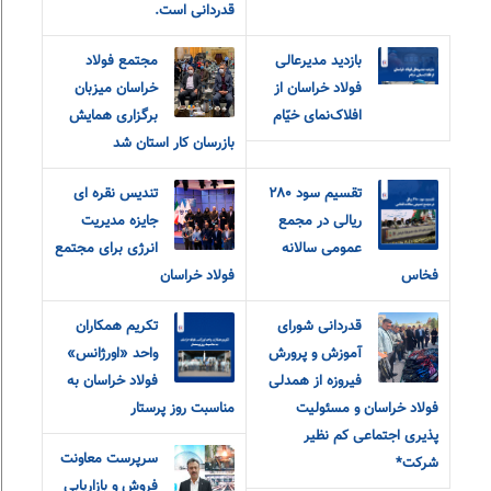
قدردانی است.
بازدید مدیرعالی
مجتمع فولاد
فولاد خراسان از
خراسان میزبان
افلاک‌نمای خیّام
برگزاری همایش
بازرسان کار استان شد
تقسیم سود ۲۸۰
تندیس نقره ای
ریالی در مجمع
جایزه مدیریت
عمومی سالانه
انرژی برای مجتمع
فخاس
فولاد خراسان
قدردانی شورای
تکریم همکاران
آموزش و‌ پرورش
واحد «اورژانس»
فیروزه از همدلی
فولاد خراسان به
فولاد خراسان و مسئولیت
مناسبت روز پرستار
پذیری اجتماعی کم نظیر
سرپرست معاونت
شرکت*
فروش و بازاریابی