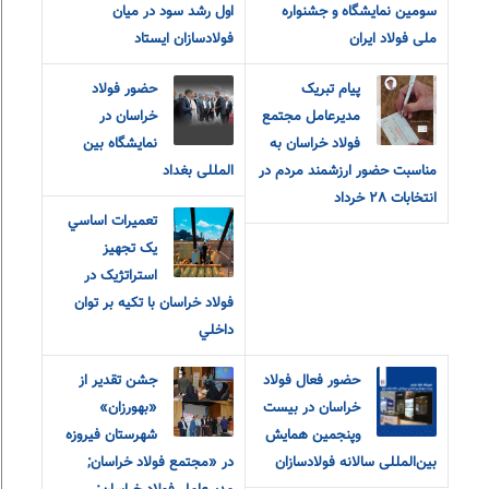
سومین نمایشگاه و جشنواره
اول رشد سود در میان
ملی فولاد ایران
فولادسازان ایستاد
پیام تبریک
حضور فولاد
مدیرعامل مجتمع
خراسان در
فولاد خراسان به
نمایشگاه بین
مناسبت حضور ارزشمند مردم در
المللی بغداد
انتخابات ٢٨ خرداد
تعميرات اساسي
يک تجهيز
استراتژيک در
فولاد خراسان با تکيه بر توان
داخلي
حضور فعال فولاد
جشن تقدیر از
خراسان در بیست
«بهورزان»
و‌پنجمین همایش
شهرستان فیروزه
بین‌المللی سالانه فولادسازان
در «مجتمع فولاد خراسان;