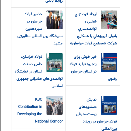
روابط بانکی
ايجاد فرصتهاي
حضور فولاد
شغلي و
خراسان در
توانمندسازي
سیزدهمین
بانوان فيروزهاي با همکاري
نمایشگاه بین المللی متالورژی
شرکت «مجتمع فولاد خراسان»
مشهد
خبر خوش برای
فولاد خراسان،
زنجیره تولید فولاد
حامی صنعت
در استان خراسان
استان در نمایشگاه
رضوی
توانمندی‌های صادراتی جمهوری
اسلامی
نمایش
KSC
دستاوردهای
Contribution in
زیست‌محیطی
Developing the
فولاد خراسان در رویداد
National Corridor
بین‌المللی