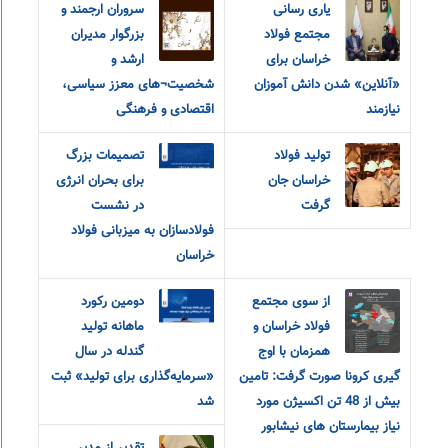
یاری رسانی
سروران ارجمند و
مجتمع فولاد
بزرگوار مدیران
خراسان برای
ارشد و
«آنلاین» شدن دانش آموزان
شخصیت¬های معزز سیاسی،
نیازمند
اقتصادی و فرهنگی
تولید فولاد
تصمیمات بزرگ
خراسان جان
برای بحران انرژی
گرفت
در نشست
فولادسازان به میزبانی فولاد
خراسان
از سوی مجتمع
دومین رکورد
فولاد خراسان و
ماهانه تولید
همزمان با اوج
گندله در سال
گیری کرونا صورت گرفت: تامین
«سرمایه‌گذاری برای تولید» ثبت
بیش از 48 تن اکسیژن مورد
شد
نیاز بیمارستان های نیشابور