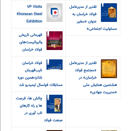
تقدیر از مدیرعامل
VP Visits
فولاد خراسان به
Khorasan Steel
عنوان «سفیر
Exhibition
مسئولیت اجتماعی»
قهرمانی تاریخی
والیبالیست‌های
فولاد خراسان
تقدیر از مدیرعامل
فولاد خراسان
«مجتمع فولاد
نایب‌قهرمان
خراسان» در
شانزدهمین دوره
هشتمین همایش ملی
مسابقات فوتسال ایمیدرو شد
«مدیریت جهادی»
چالش ها، فرصت
ها و راه کارهای
تاب آوری در
صنعت فولاد