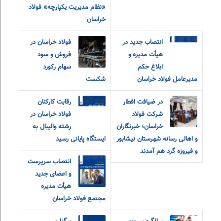
«نظام مدیریت یکپارچه» فولاد
خراسان
انتصاب جدید در
فولاد خراسان در
هیأت مدیره و
فروش و سود
ابلاغ حکم
سهام رکورد
مدیرعامل فولاد خراسان
شکست
در ضیافت افطار
رقابت کارکنان
شرکت فولاد
فولاد خراسان در
خراسان؛ خبرنگاران
رشته والیبال به
و اهالی رسانه شهرستان نیشابور
ایستگاه پایانی رسید
و فیروزه گرد هم آمدند
انتصاب سرپرست
و اعضای جدید
هیأت مدیره
مجتمع فولاد خراسان