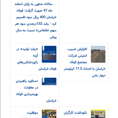
سالانه منتهی به پایان اسفند
ماه 97 صورت گرفت: فولاد
خراسان 400 ریال سود تقسیم
کرد - رشد 132درصدی سود هر
سهم «فخاس» نسبت به سال
پیش
افزایش ضریب
«رشد تولید» در
امنیتی شرکت
آینه
مجتمع فولاد
رکوردشکنی‌های
خراسان با احداث 17.5 کیلومتر
فولاد خراسان
دیوار بتنی
دستاورد راهبردی
در معاونت
بهره‌برداری فولاد
خراسان
نکوداشت کارگران
موفقیت