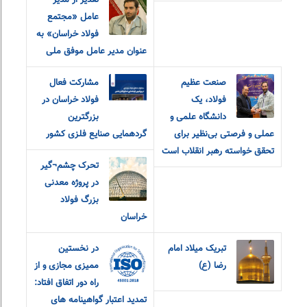
تقدیر از مدیر
عامل «مجتمع
فولاد خراسان» به
عنوان مدیر عامل موفق ملی
صنعت عظیم
مشارکت فعال
فولاد، یک
فولاد خراسان در
دانشگاه علمی و
بزرگترین
عملی و فرصتی بی‌نظیر برای
گردهمایی صنایع فلزی کشور
تحقق خواسته رهبر انقلاب است
تحرک چشم¬گیر
در پروژه معدنی
بزرگ فولاد
خراسان
تبریک میلاد امام
در نخستین
رضا (ع)
ممیزی مجازی و از
راه دور اتفاق افتاد:
تمدید اعتبار گواهینامه های