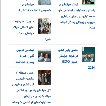
فولاد خراسان در
خراسان در
راستای مسئولیت اجتماعی خود
خصوص انتخابات ٢٨ خرداد
همه توان‌ش را برای نیشابور،
مدیریت سرمایه
فیروزه و زبرخان به کار گرفته
های انسانی فولاد
است
خراسان محک
خورد
حضور وزیر کشور
نیشابور دومین
در غرفه خراسان
گام را هم با
رضوی EXPO
پیروزی برداشت
2024
رییس منطقه ٢
سازمان بازرسی
کل کشور و بازرس
کل خراسان رضوی: پیشگامی
فولاد خراسان در ایفای
مسئولیت‌های اجتماعی شایسته