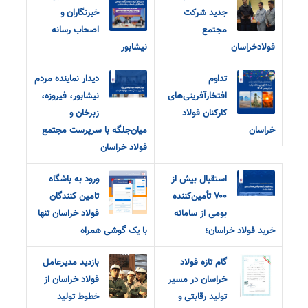
جدید شرکت
خبرنگاران و
مجتمع
اصحاب رسانه
فولادخراسان
نیشابور
تداوم
دیدار نماینده مردم
افتخارآفرینی‌های
نیشابور، فیروزه،
کارکنان فولاد
زبرخان و
خراسان
میان‌جلگه با سرپرست مجتمع
فولاد خراسان
استقبال بیش از
ورود به باشگاه
۷۰۰ تأمین‌کننده
تامین کنندگان
بومی از سامانه
فولاد خراسان تنها
خرید فولاد خراسان؛
با یک گوشی همراه
گام تازه فولاد
بازدید مدیرعامل
خراسان در مسیر
فولاد خراسان از
تولید رقابتی و
خطوط تولید