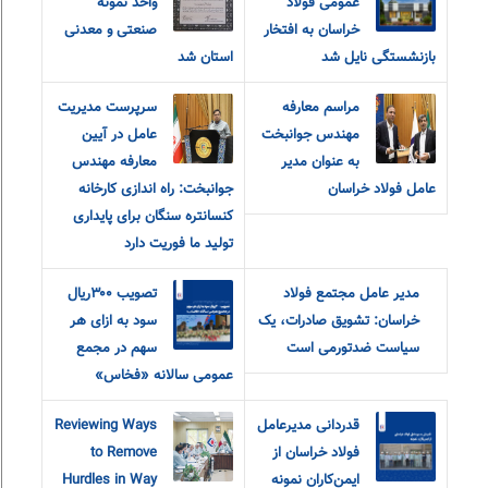
عمومی فولاد
واحد نمونه
خراسان به افتخار
صنعتی و معدنی
بازنشستگی نایل شد
استان شد
مراسم معارفه
سرپرست مدیریت
مهندس جوانبخت
عامل در آیین
به عنوان مدیر
معارفه مهندس
عامل فولاد خراسان
جوانبخت: راه اندازی کارخانه
کنسانتره سنگان برای پایداری
تولید ما فوریت دارد
مدیر عامل مجتمع فولاد
تصویب ۳۰۰ریال
خراسان: تشویق صادرات، یک
سود به ازای هر
سیاست ضدتورمی است
سهم در مجمع
عمومی سالانه «فخاس»
قدردانی مدیرعامل
Reviewing Ways
فولاد خراسان از
to Remove
ایمن‌کاران نمونه
Hurdles in Way