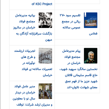
of KSC Project
تقسیم سود ۲۷۰
بیانیه مدیرعامل
ریالی در مجمع
مجتمع فولاد
عمومی سالانه
خراسان در سالروز
فخاس
بازگشت سرافرازانه آزادگان به
میهن
پیام مدیرعامل
تجربیات ارزشمند
مجتمع فولاد
و طرح های
خراسان در
نوآورانه در
نخستین سالگرد سپهبد شهید،
تعمیرات سالانه¬ی فولاد
حاج قاسم سلیمانی قاتلان
خراسان
شهید عزیز ما از فهم عمق
مدير عامل فولاد
معنای شهادت ناتوان¬اند
خراسان در ديدار
سال نو با معاونين
و مديران ارشد شرکت: توقف