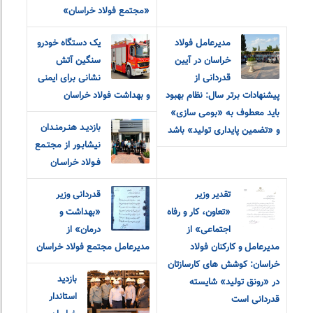
«مجتمع فولاد خراسان»
مدیرعامل فولاد
یک دستگاه خودرو
خراسان در آیین
سنگین آتش
قدردانی از
نشانی برای ایمنی
پیشنهادات برتر سال: نظام بهبود
و بهداشت فولاد خراسان
باید معطوف به «بومی سازی»
بازديـد هنـرمنـدان
و «تضمین پایداری تولید» باشد
نيشابـور از مجتـمع
فـولاد خراسـان
تقدیر وزیر
قدردانی وزیر
«تعاون، کار و رفاه
«بهداشت و
اجتماعی» از
درمان» از
مدیرعامل و کارکنان فولاد
مدیرعامل مجتمع فولاد خراسان
خراسان: کوشش های کارسازتان
بازدید
در «رونق تولید» شایسته
استاندار
قدردانی است