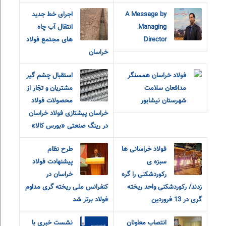
A Message by
اجرای خط جدید
Managing
انتقال آب چاه
Director
های مجتمع فولاد
خراسان
فولاد خراسان همسنگر
استقبال چشم گیر
مدافعان سلامت
مشتریان و تجّار از
شهرستان نیشابور
محصولات فولاد
خراسان پیشتازی فولاد خراسان
در رینگ صنعتی «بورس کالا»
فولاد خراسانی ها
طرح نظام
سبزه ی
پیشنهادت فولاد
رکوردشکنی را گره
خراسان در
زدند/ رکوردشکنی واحد ریخته
کنفرانس ملی ریخته گری مداوم
گری در 13 فروردین
فولاد برتر شد
انتصاب معاونان
نشست خبری با