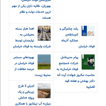
مدیرعامل فولاد خراسان:
بهورزان، طلایه داران یکی از مهم
ترین خدمات دولت و نظام
هستند
رشد چشم‌گیر و
اهدا هزار بسته
کم‌سابقه‌ی
معیشتی به
عملکرد آذرماه
نیازمندان توسط
فولاد خراسان
شرکت وابسته به فولاد خراسان
پیام مدیرعامل
بهبودهای مستمر
شرکت «مجتمع
فولاد خراسان در
فولاد خراسان» به
عرصه حفاظت از
مناسبت سالروز شهادت آیت اله
محیط زیست
دکتر بهشتی و هفته قوه
اجرای 2 طرح
قضاییه
زیربنایی و یک
پروژه «دانش
بنیان» آب نیشابور با همکاری