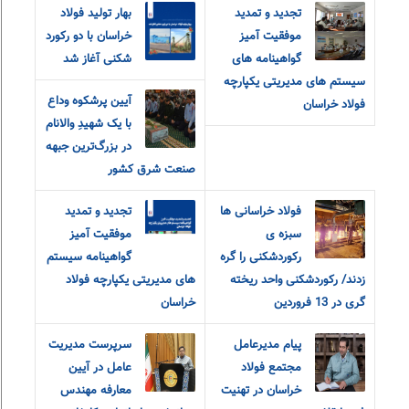
تجدید و تمدید
بهار تولید فولاد
موفقیت آمیز
خراسان با‌ دو رکورد
گواهینامه های
شکنی آغاز شد
سیستم های مدیریتی یکپارچه
آیین پرشکوه وداع
فولاد خراسان
با یک شهیدِ والانام
در بزرگ‌ترین جبهه
صنعت شرق کشور
فولاد خراسانی ها
تجدید و تمدید
سبزه ی
موفقیت آمیز
رکوردشکنی را گره
گواهینامه سیستم
زدند/ رکوردشکنی واحد ریخته
های مدیریتی یکپارچه فولاد
گری در 13 فروردین
خراسان
پیام مدیرعامل
سرپرست مدیریت
مجتمع فولاد
عامل در آیین
خراسان در تهنیت
معارفه مهندس