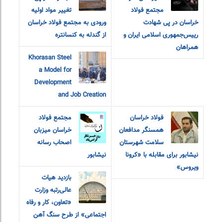
مجتمع فولاد
تغییر مواد اولیه
خراسان در پی شهادت
ورودی به مجتمع فولاد خراسان
رییس‌جمهوری اسلامی ایران و
از گندله به کنسانتره
همراهان
Khorasan Steel
a Model for
Development
and Job Creation
فولاد خراسان
مجتمع فولاد
همسنگر مدافعان
خراسان میزبان
سلامت شهرستان
اصحاب رسانه
نیشابور برای مقابله با «کرونا
نیشابور
ویروس»
بازدید هیات
عالی‌رتبه وزارت
«تعاون، کار و رفاه
اجتماعی» از طرح سنگ آهن