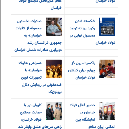
فولاد خراسان
مقام مدیرعامل مجتمع فولاد
خراسان
شکسته شدن
صادرات نخستین
رکورد روزانه تولید
محموله از «فولاد
محصول نهایی در
خراسان» به
فولاد خراسان
جمهوری قزاقستان رشد
دوبرابری صادرات شمش خراسان
واکسيناسيون دُز
همراهی «فولاد
چهارم براي کارکنان
خراسان» با
فولاد خراسان
تجهیزات نوین
ضدعفونی در رزمایش دفاع
بیولوژیک
حضور فعال فولاد
کاروان نور با
خراسان در
حمایت مجتمع
نمایشگاه بین
فولاد خراسان،
المللی ایران متافو
راهی مرزهای عشق و‌ایثار شد