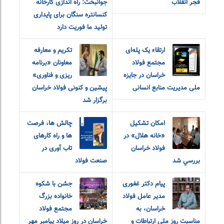
فجر انقلاب
جوانبخت: راه اندازی کارخانه
کنسانتره سنگان برای پایداری
تولید ما فوریت دارد
ارتقاء یک پله‌ای
تکریم و معارفه
مجتمع فولاد
معاونان «برنامه
خراسان در جایزه
ریزی و فناوری»
ملی مدیریت منابع انسانی
پیشین و کنونی فولاد خراسان
برگزار شد
امکان تشکيل
چالش ها، فرصت
«خانه هلال» در
ها و راه کارهای
فولاد خراسان
تاب آوری در
بررسي شد
صنعت فولاد
پیام دکتر غفوری
جشن با شکوه
مدیر عامل فولاد
خانواده بزرگ
خراسان، به
مجتمع فولاد
مناسبت روز ملی ارتباطات و
خراسان در روز میلاد پیامبر مهر