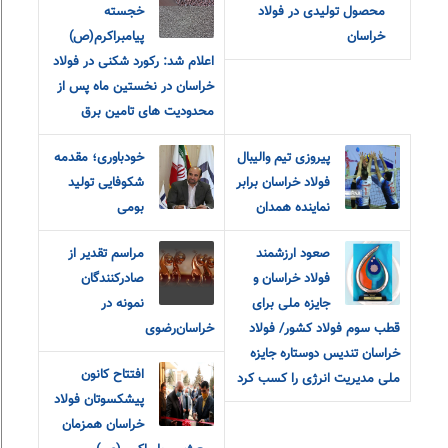
محصول تولیدی در فولاد
خجسته
خراسان
پیامبراکرم(ص)
اعلام شد: رکورد شکنی در فولاد
خراسان در نخستین ماه پس از
محدودیت های تامین برق
پیروزی تیم والیبال
خودباوری؛ مقدمه
فولاد خراسان برابر
شکوفایی تولید
نماینده همدان
بومی
صعود ارزشمند
مراسم تقدیر از
فولاد خراسان و
صادرکنندگان
جایزه ملی برای
نمونه در
قطب سوم فولاد کشور/ فولاد
خراسان‌رضوی
خراسان تندیس دوستاره جایزه
افتتاح کانون
ملی مدیریت انرژی را کسب کرد
پیشکسوتان فولاد
خراسان همزمان