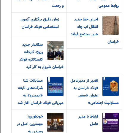
روابط عمومی
و رحمت
اجرای خط جدید
زمان دقیق برگزاری آزمون
انتقال آب چاه
استخدامی فولاد خراسان
های مجتمع فولاد
خراسان
سکاندار جدید
پروژه کارخانه
کنستانتره فولاد
خراسان شروع به کار کرد
تقدیر از مدیرعامل
مسابقات شنا
فولاد خراسان به
شرکت‌های تابعه
عنوان «سفیر
«ایمیدرو» به
مسئولیت اجتماعی»
میزبانی فولاد خراسان آغاز شد
ارتباط با مدیر
خودباوری؛
عامل
مهمترین اصل در
رسیدن به