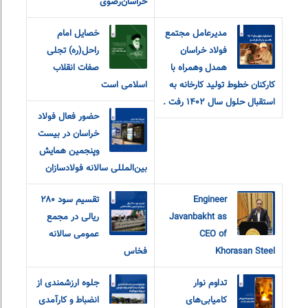
خراسان‌رضوی
مدیرعامل مجتمع
خصایل امام
فولاد خراسان
راحل(ره) تجلی
همدل وهمراه با
صفات انقلاب
کارکنان خطوط تولید کارخانه به
اسلامی است
استقبال حلول سال ۱۴۰۲ رفت .
حضور فعال فولاد
خراسان در بیست
و‌پنجمین همایش
بین‌المللی سالانه فولادسازان
Engineer
تقسیم سود ۲۸۰
Javanbakht as
ریالی در مجمع
CEO of
عمومی سالانه
Khorasan Steel
فخاس
تداوم نوار
جلوه ارزشمندی از
کامیابی‌های
انضباط و کارآمدی