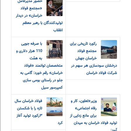
حضور مدیرعامل
«مجتمع فولاد
خراسان» در دیدار
تولیدکنندگان با رهبر معظم
انقلاب
رکورد تاریخی برای
با صرفه جویی
مجتمع فولاد
110 هزار دلاری و
خراسان جهش
به همّت
درخشان سودسازی هر سهم در
متخصصان توانمند «فولاد
شرکت فولاد خراسان
خراسان» رقم خورد: گامی به
جلو در راستای بومی سازی
کمپرسور سیل
وزیر«تعاون، کار و
فولاد خراسان سال
رفاه اجتماعی»
تازه را با شکستن
برای مانع زدایی از
۳رکورد تولید آغاز
تولید فولاد خراسان به میدان
کرد
آمد: