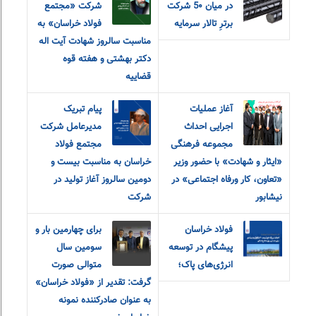
در میان 5۰ شرکت
شرکت «مجتمع
برترِ تالار سرمایه
فولاد خراسان» به
مناسبت سالروز شهادت آیت اله
دکتر بهشتی و هفته قوه
قضاییه
آغاز عملیات
پیام تبریک
اجرایی احداث
مدیرعامل شرکت
مجموعه فرهنگی
مجتمع فولاد
«ایثار و شهادت» با حضور وزیر
خراسان به مناسبت بیست و
«تعاون، کار و‌رفاه اجتماعی» در
دومین سالروز آغاز تولید در
نیشابور
شرکت
فولاد خراسان
برای چهارمین بار و
پیشگام در توسعه
سومین سال
انرژی‌های پاک؛
متوالی صورت
گرفت: تقدیر از «فولاد خراسان»
به عنوان صادرکننده نمونه