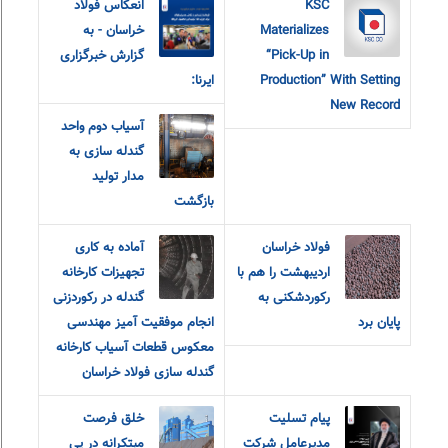
KSC
انعکاس فولاد
Materializes
خراسان - به
“Pick-Up in
گزارش خبرگزاری
Production” With Setting
ایرنا:
New Record
آسیاب دوم واحد
گندله سازی به
مدار تولید
بازگشت
فولاد خراسان
آماده به کاری
اردیبهشت را هم با
تجهیزات کارخانه
رکوردشکنی به
گندله در رکوردزنی
پایان برد
انجام موفقیت آمیز مهندسی
معکوس قطعات آسیاب کارخانه
گندله سازی فولاد خراسان
پیام تسلیت
خلق فرصت
مدیرعامل شرکت
مبتکرانه در پی