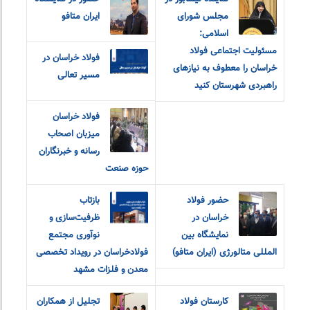
مجلس شورای
ایران متافو
اسلامی:
مسئولیت اجتماعی فولاد
فولاد خراسان در
خراسان را معطوف به نیازهای
مسیر تعالی
راهبردی شهرستان کنید
فولاد خراسان
میزبان اصحاب
رسانه و خبرنگاران
حوزه صنعت
حضور فولاد
بازتاب
خراسان در
ظرفیت‌سازی و
نمایشگاه بین
نوآوری مجتمع
المللی متالورژی (ایران متافو)
فولادخراسان در رویداد تخصصی
معدن و فلزات مشهد
کارستان فولاد
تجلیل از همکاران