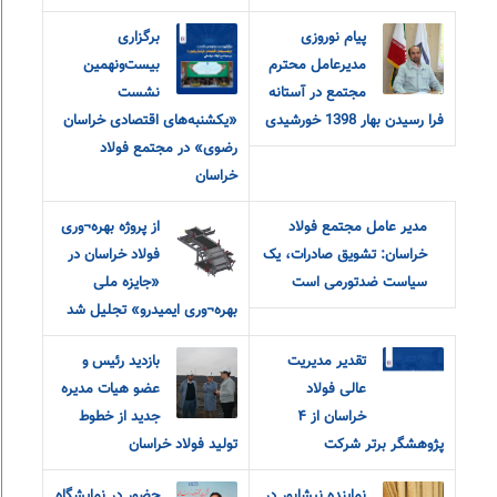
پیام نوروزی
برگزاری
مدیرعامل محترم
بیست‌ونهمین
مجتمع در آستانه
نشست
فرا رسیدن بهار 1398 خورشیدی
«یکشنبه‌های اقتصادی خراسان
رضوی» در مجتمع فولاد
خراسان
مدیر عامل مجتمع فولاد
از پروژه بهره¬وری
خراسان: تشویق صادرات، یک
فولاد خراسان در
سیاست ضدتورمی است
«جایزه ملی
بهره¬وری ایمیدرو» تجلیل شد
تقدیر مدیریت
بازدید رئیس و
عالی فولاد
عضو هیات مدیره
خراسان از ۴
جدید از خطوط
پژوهشگر برتر شرکت
تولید فولاد خراسان
نماینده نیشابور در
حضور در نمایشگاه