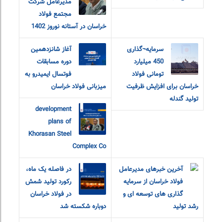
مدیرعامل شرکت
مجتمع فولاد
خراسان در آستانه نوروز 1402
سرمایه¬گذاری
آغاز شانزدهمین
450 میلیارد
دوره مسابقات
تومانی فولاد
فوتسال ایمیدرو به
خراسان برای افزایش ظرفیت
میزبانی فولاد خراسان
تولید گندله
development
plans of
Khorasan Steel
Complex Co
آخرین خبرهای مدیرعامل
در فاصله یک ماه،
فولاد خراسان از سرمایه
رکورد تولید شمش
گذاری های توسعه ای و
در فولاد خراسان
رشد تولید
دوباره شکسته شد