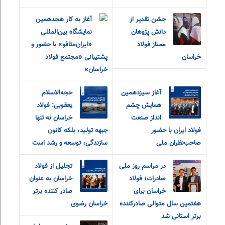
جشن تقدیر از
آغاز به کار هجدهمین
دانش پژوهان
نمایشگاه بین‌المللی
ممتاز فولاد
«ایران‌متافو» با حضور و
خراسان
پشتیبانی «مجتمع فولاد
خراسان»
آغاز سیزدهمین
حجه‌الاسلام
همایش چشم
یعقوبی: فولاد
انداز صنعت
خراسان نه تنها
فولاد ایران با حضور
جبهه تولید، بلکه کانون
صاحب‌نظران ملی
سازندگی، توسعه و رشد است
در مراسم روز ملی
تجلیل از فولاد
صادرات؛ فولاد
خراسان به عنوان
خراسان برای
صادر کننده برتر
هفتمین سال متوالی صادرکننده
خراسان رضوی
برتر استانی شد