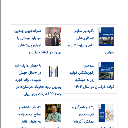
تأکید بر تداوم
صرفه‌جویی چندین
همکاری‌های
میلیارد تومانی با
علمی، پژوهشی و
اجرای پروژه‌های
اجرایی
بهبود در فولاد خراسان
سومین
با جهش 2 پله¬ای
رکوردشکنی تولید
در «سال جهش
روزانه میلگرد
تولید»، رقم خورد:
فولاد خراسان در سال ۱۴۰۲
برترین رتبه «فولاد خراسان» در
جمع 100شرکت برتر ایران
رشد چشم‌گیر و
انتصاب شاهین
کم‌سابقه‌ی
صالح محمدزاده
عملکرد آذرماه
به عنوان قائم