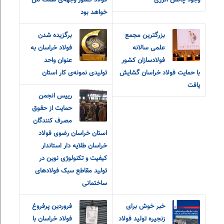
وجود چالش انرژی
فولاد کشور وجهه‌ی همت من
خواهد بود
بزرگترین مجمع
برگزیده شدن
علمی سالانه
فولاد خراسان به
فولادسازان کشور
عنوان واحد
با حمایت فولاد خراسان گشایش
تولیدی نمونه‌ی کار استان
یافت
رییس انجمن
حمایت از حقوق
مصرف کنندگان
استان خراسان رضوی فولاد
خراسان طلایه دار استاندار
کیفیت و تکنولوژی نوین در
تولید مقاطع سبک فولادهای
ساختمانی
خبر خوش برای
فروردین پرفروغ
زنجیره تولید فولاد
فولاد خراسان با