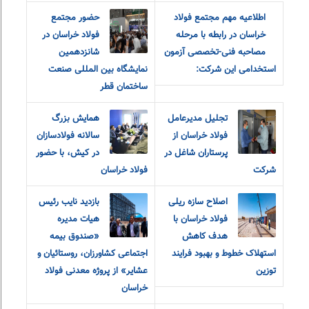
اطلاعیه مهم مجتمع فولاد
حضور مجتمع
خراسان در رابطه با مرحله
فولاد خراسان در
مصاحبه فنی-تخصصی آزمون
شانزدهمین
استخدامی این شرکت:
نمایشگاه بین المللی صنعت
ساختمان قطر
تجلیل مدیرعامل
همایش بزرگ
فولاد خراسان از
سالانه فولادسازان
پرستاران شاغل در
در کیش، با حضور
شرکت
فولاد خراسان
اصلاح سازه ریلی
بازدید نایب رئیس
فولاد خراسان با
هیات مدیره
هدف کاهش
«صندوق بیمه
استهلاک خطوط و بهبود فرایند
اجتماعی کشاورزان، روستائیان و
توزین
عشایر» از پروژه معدنی فولاد
خراسان