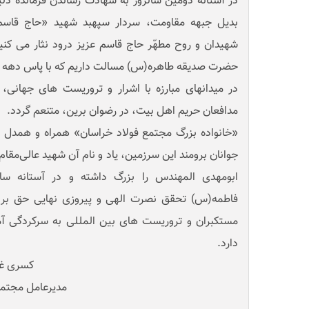
در آستانه دومین سالروز به شهادت رساندن فرمانده دلیر
بدیل جبهه مقاومت، سردار سپهبد شهید «حاج قاسم س
شهیدان و روح مطهّر حاج قاسم عزیز درود نثار می کنی
حضرت صدیقه طاهره(س) مسالت داریم که با پاس دهه ه
در میدانهای مبارزه با اشرار و تروریست های جهانی
مدافعان حریم اهل بیت، در رضوان برین، متنعم گردد.
«خانواده بزرگ مجتمع فولاد خراسان» همراه و همدل با 
جوانان برومند این سرزمین، یاد و نام آن شهید عالی‌مقام
ابومهدی المهندس را بزرگ داشته و در آستانه س
فاطمه(س) تحقق نصرت الهی و پیروزی نهایی حق بر با
مستکبران و تروریست های بین المللی به سرکردگی آمری
دارد.
کسری غفوری
مدیرعامل مجتمع فولاد خ