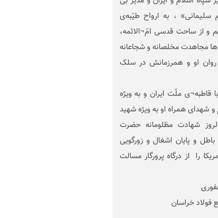
 سپاه اسلام و ایران و مدیر بی
لیمانی» ، به ارواح طیّبه‌ی
م و از ساحت قدسی امّ¬الائمه،
ا مجاهدت مخلصانه و شجاعانه
، روان او و همرزمانش در سلک
قاطبه¬ی ملّت ایران و به ویژه
 و شهدای همراه او به ویژه شهید
الروز شهادت مظلومانه حضرت
طل و پایان اشغال و زورگویی
کا را از درگاه پرورگار مسالت
راسان