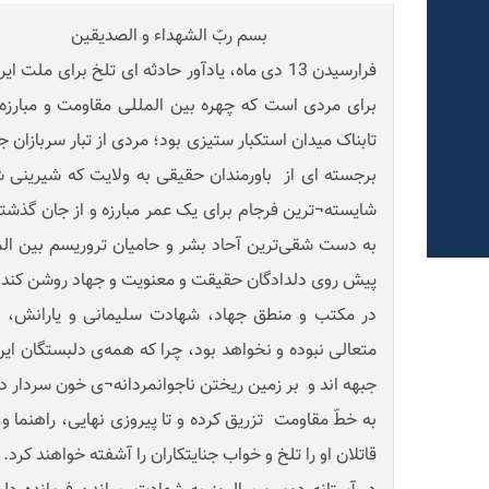
بسم ربّ الشهداء و الصدیقین
فرارسیدن 13 دی ماه، یادآور حادثه ای تلخ برای م
برای مردی است که چهره بین المللی مقاومت و مبارزه
تابناک میدان استکبار ستیزی بود؛ مردی از تبار سربازان 
برجسته ای از باورمندان حقیقی به ولایت که شیرینی ش
شایسته¬ترین فرجام برای یک عمر مبارزه و از جان گذشت
به دست شقی‌ترین آحاد بشر و حامیان تروریسم بین الم
پیش روی دلدادگان حقیقت و معنویت و جهاد روشن کند.
در مکتب و منطق جهاد، شهادت سلیمانی و یارانش، هر
متعالی نبوده و نخواهد بود، چرا که همه‌ی دلبستگان این 
جبهه اند و بر زمین ریختن ناجوانمردانه¬ی خون سردار د
به خطّ مقاومت تزریق کرده و تا پیروزی نهایی، راهنما و 
قاتلان او را تلخ و خواب جنایتکاران را آشفته خواهند کرد.