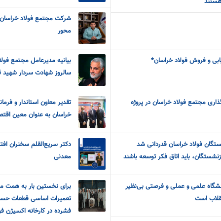
هستند
شرکت مجتمع فولاد خراسان 
محور
ریابی و فروش فولاد خراسان*
بیانیه مدیرعامل مجتمع فولاد
سالروز شهادت سردار شهید 
گذاری مجتمع فولاد خراسان در پروژه
تقدیر معاون استاندار و فرماند
خراسان به عنوان معین اقتص
نشستگان فولاد خراسان قدردانی شد
دکتر سریع‌القلم سخنران افت
زنشستگان، باید اتاق فکر توسعه باشند
معدنی
شگاه علمی و عملی و فرصتی بی‌نظیر
برای نخستین بار به همت م
نقلاب است
تعمیرات اساسی قطعات حسا
فشرده در کارخانه اکسیژن فو