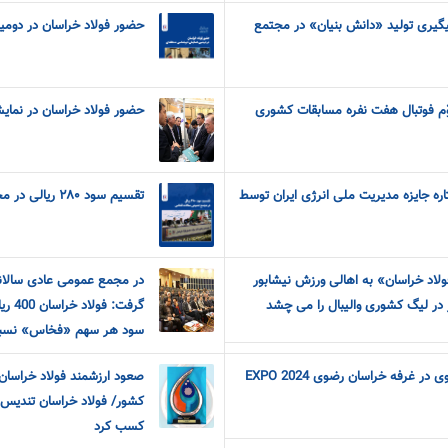
پیگیری تولید «دانش بنیان» در مجتمع
حضور فولاد خراسان در دومی
ّم فوتبال هفت نفره مسابقات کشوری
حضور فولاد خراسان در نمایش
ندیس سیمین 2 ستاره جایزه مدیریت ملی انرژی ایران توسط
تقسیم سود ۲۸۰ ریالی در مجمع عمومی سالانه فخاس
لاد خراسان» به اهالی ورزش نیشابور
در لیگ کشوری والیبال را می چشد
سود هر سهم «فخاس» نسب
 غرفه خراسان رضوی EXPO 2024
صعود ارزشمند فولاد خراسان
کشور/ فولاد خراسان تندیس د
کسب کرد