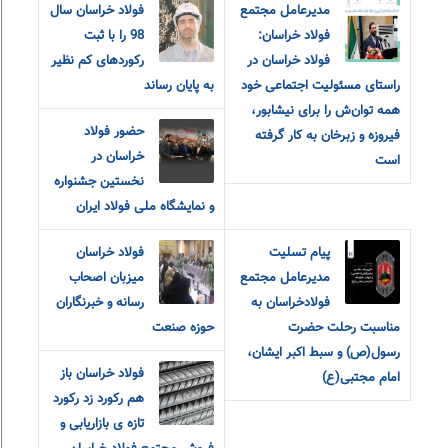
مدیرعامل مجتمع
فولاد خراسان سال
فولاد خراسان:
98 را با ثبت
فولاد خراسان در
رکوردهای کم نظیر
راستای مسئولیت اجتماعی خود
به پایان رساند
همه توان‌ش را برای نیشابور،
حضور فولاد
فیروزه و زبرخان به کار گرفته
خراسان در
است
نخستین جشنواره
و نمایشگاه ملی فولاد ایران
پیام‌ ‌تسلیت
فولاد خراسان
مدیرعامل مجتمع
میزبان اصحاب
فولاد‌خراسان به
رسانه و خبرنگاران
مناسبت رحلت حضرت
حوزه صنعت
رسول(ص) و سبط اکبر ایشان،
فولاد خراسان باز
امام مجتبی(ع)
هم رکورد زد رکورد
تازه ی بازاریابی و