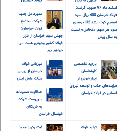
منتهی به پایان
فـولاد خراسـان
اسفند ماه 97 صورت گرفت:
مدیرعامل جدید
فولاد خراسان 400 ریال سود
شرکت مجتمع
تقسیم کرد - رشد 132درصدی
فولاد خراسان:
سود هر سهم «فخاس» نسبت
جهش سهم خراسان از بازار
به سال پیش
فولاد کشور وجهه‌ی همت من
خواهد بود
بازدید تخصصی
میزبانی فولاد
کارشناسان
خراسان از رییس
ایران‌خودرو از
هیات عامل ایدرو
فرایندهای جذب و توسعه نیروی
خداقوت صمیمانه
انسانی در فولاد خراسان
سرپرست شرکت
به بازیکنان
فوتسال خراسان
تولید فولاد
ثبت رکورد جدید