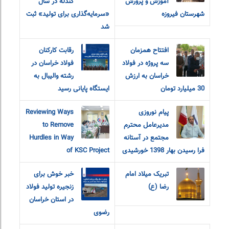
آموزش و پرورش
گندله در سال
شهرستان فیروزه
«سرمایه‌گذاری برای تولید» ثبت
شد
افتتاح همزمان
رقابت کارکنان
سه پروژه در فولاد
فولاد خراسان در
خراسان به ارزش
رشته والیبال به
30 میلیارد تومان
ایستگاه پایانی رسید
پیام نوروزی
Reviewing Ways
مدیرعامل محترم
to Remove
مجتمع در آستانه
Hurdles in Way
فرا رسیدن بهار 1398 خورشیدی
of KSC Project
تبریک میلاد امام
خبر خوش برای
رضا (ع)
زنجیره تولید فولاد
در استان خراسان
رضوی