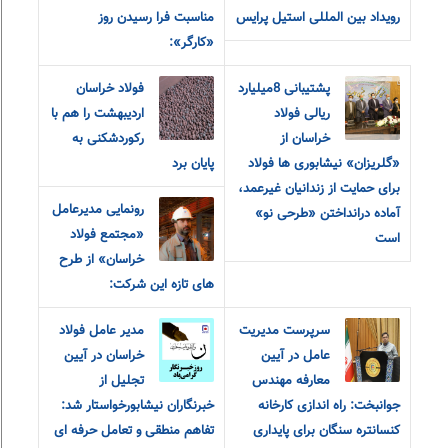
رویداد بین المللی استیل پرایس
مناسبت فرا رسیدن روز
«کارگر»:
پشتیبانی 8میلیارد
فولاد خراسان
ریالی فولاد
اردیبهشت را هم با
خراسان از
رکوردشکنی به
«گلریزان» نیشابوری ها فولاد
پایان برد
برای حمایت از زندانیان غیرعمد،
رونمایی مدیرعامل
آماده درانداختن «طرحی نو»
«مجتمع فولاد
است
خراسان» از طرح
های تازه این شرکت:
سرپرست مدیریت
مدیر عامل فولاد
عامل در آیین
خراسان در آیین
معارفه مهندس
تجلیل از
جوانبخت: راه اندازی کارخانه
خبرنگاران نیشابورخواستار شد:
کنسانتره سنگان برای پایداری
تفاهم منطقی و تعامل حرفه ای