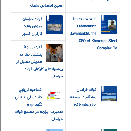
معین اقتصادی منطقه
Interview with
فولاد خراسان
Tahmoureth
میزبان رقابت
Javanbakht, the
کارگران کشور
CEO of Khorasan Steel
قدردانی از 10
Complex Co
پیشنهاد برتر در
همایش تجلیل از
پیشنهادهای کارکنان فولاد
خراسان
فولاد خراسان
افتتاحيه ارزيابي
پیشگام در توسعه
جايزه ملي «تعالي
انرژی‌های پاک؛
نگهداري و
تعميرات ايران» در مجتمع فولاد
خراسان