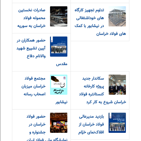
تداوم تجهیز کارگاه
صادرات نخستین
های خوداشتغالی
محموله فولاد
در نیشابور با کمک
خراسان به سوریه
های فولاد خراسان
حضور همکاران در
آیین تشییع شهید
والانام دفاع
مقدس
سکاندار جدید
مجتمع فولاد
پروژه کارخانه
خراسان میزبان
کنستانتره فولاد
اصحاب رسانه
خراسان شروع به کار کرد
نیشابور
بازدید مدیرعالی
حضور فولاد
فولاد خراسان از
خراسان در
افلاک‌نمای خیّام
جشنواره و
نمایشگاه ملی فولاد ایران