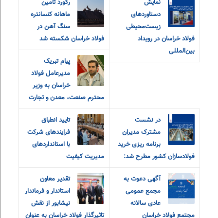
نمایش
رکورد تامین
دستاوردهای
ماهانه کنسانتره
زیست‌محیطی
سنگ آهن در
فولاد خراسان در رویداد
فولاد خراسان شکسته شد
بین‌المللی
پیام تبریک
مدیرعامل فولاد
خراسان به وزیر
محترم صنعت، معدن و تجارت
در نشست
تایید انطباق
مشترک مدیران
فرایندهای شرکت
برنامه ریزی خرید
با استانداردهای
فولادسازان کشور مطرح شد:
مدیریت کیفیت
آگهی دعوت به
تقدیر معاون
مجمع عمومی
استاندار و فرماندار
عادی سالانه
نیشابور از نقش
مجتمع فولاد خراسان
تاثیرگذار فولاد خراسان به عنوان