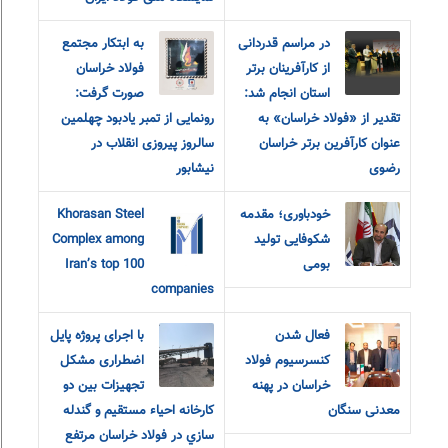
در مراسم قدردانی
به ابتکار مجتمع
از کارآفرینان برتر
فولاد خراسان
استان انجام شد:
صورت گرفت:
تقدیر از «فولاد خراسان» به
رونمایی از تمبر یادبود چهلمین
عنوان کارآفرین برتر خراسان
سالروز پیروزی انقلاب در
رضوی
نیشابور
خودباوری؛ مقدمه
Khorasan Steel
شکوفایی تولید
Complex among
بومی
Iran’s top 100
companies
فعال شدن
با اجرای پروژه پایل
کنسرسیوم فولاد
اضطراری مشکل
خراسان در پهنه
تجهيزات بين دو
معدنی سنگان
كارخانه احياء مستقيم و گندله
سازي در فولاد خراسان مرتفع