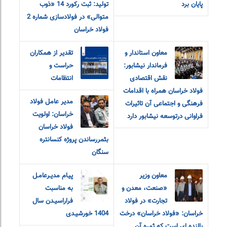
پایان برد
تولید: ثبت رکورد 14 «ذوب
متوالی» در فولادسازی شماره 2
فولاد خراسان
معاون استاندار و
تقدیر از همکاران
فرماندار نیشابور:
حراست و
نقش اقتصادی
انتظامات
فولاد خراسان همراه با اقدامات
مدیر عامل فولاد
فرهنگی و اجتماعی آن تاثیرات
خراسان: اولویت
فراوانی درتوسعه نیشابور دارد
فولاد خراسان
بثمررساندن پروژه کنسانتره
سنگان
معاون وزیر
پیـام مدیـرعامـل
«صنعت، معدن و
به مناسبت
تجارت» در فولاد
فراراسیـدن سال
خراسان: «فولاد خراسان» درخت
1404 خورشیـدی
بالنده ای است که ثمره آن