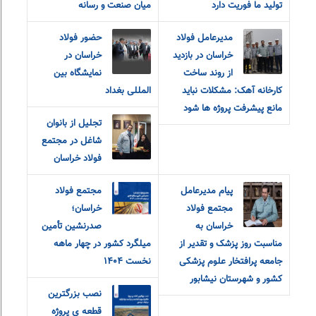
تولید ما فوریت دارد
میان صنعت و رسانه
مدیرعامل فولاد
حضور فولاد
خراسان در بازدید
خراسان در
از روند ساخت
نمایشگاه بین
کارخانه آهک: مشکلات نباید
المللی بغداد
مانع پیشرفت پروژه ها شود
تجلیل از بانوان
شاغل در مجتمع
فولاد خراسان
پیام مدیرعامل
مجتمع فولاد
مجتمع فولاد
خراسان؛
خراسان به
صدرنشین تأمین
مناسبت روز پزشک و تقدیر از
میلگرد کشور در چهار ماهه
جامعه پرافتخار علوم پزشکی
نخست ۱۴۰۴
کشور و شهرستان نیشابور
نصب بزرگترین
قطعه ی پروژه