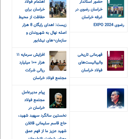
حضور استاندار
اهتمام فولاد
خراسان رضوی در
خراسان برای
غرفه خراسان
حفاظت از محیط
رضوی EXPO 2024
زیست: اهدای رایگان 8 هزار
اصله نهال به شهروندان و
سازمان¬های نیشابور
قهرمانی تاریخی
افزایش سرمایه ۱۱
والیبالیست‌های
هزار ۱۰۰ میلیارد
فولاد خراسان
ریالی شرکت
مجتمع فولاد خراسان
پیام مدیرعامل
مجتمع فولاد
خراسان در
نخستین سالگرد سپهبد شهید،
حاج قاسم سلیمانی قاتلان
شهید عزیز ما از فهم عمق