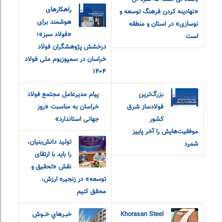
راهکارهای
«نهادینه کردن فرهنگ توسعه و
هوشمند برای
نوسازی» در استان و منطقه
«فولاد سبز»؛
است
درخشش پژوهشگران فولاد
خراسان در سمپوزیوم ملی فولاد
۱۴۰۴
بزرگ‌ترین
پیام مدیرعامل مجتمع فولاد
فولادساز شرق
خراسان به مناسبت «روز
کشور
جهانی استاندارد»
موفقیت‌هایش را آخر پاییز
تولید دانش‌بنیان،
شمرد
را باید با ارتقای
نقش «تحقیق و‌
توسعه» در زنجیره ارزش،
محقق کنیم
Khorasan Steel
خبـرهاي خــوش