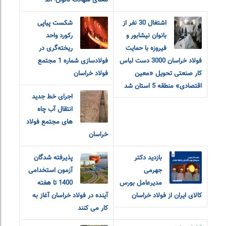
معنای شهادت ناتوان¬اند
اشتغال 30 نفر از
شکست پیاپی
بانوان نیشابور و
رکورد واحد
فیروزه با حمایت
ریخته‌گری در
فولاد خراسان 3000 دست لباس
فولادسازی شماره 1 مجتمع
کار صنعتی تحویل «معین
فولاد خراسان
اقتصادی» منطقه 5 استان شد
اجرای خط جدید
انتقال آب چاه
های مجتمع فولاد
خراسان
بازدید دکتر
پذیرفته شدگان
جهرمی
آزمون استخدامی
مدیرعامل بورس
1400 تا هفته
کالای ایران از فولاد خراسان
آینده در فولاد خراسان آغاز به
کار می کنند