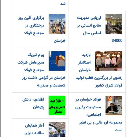
شد
ارزیابی مدیریت
برگزاری آئین روز
منابع انسانی بر
درختکاری در
اساس مدل
مجتمع فولاد
34000
خراسان
بازدید
پیام تبریک
استاندار
مدیرعامل شرکت
خراسان
مجتمع فولاد
رضوی از بزرگترین قطب تولید
خراسان در گرامی داشت روز
فولاد شرق کشور
«صنعت و معدن»
فولاد خراسان در
اطلاعیه دانش
مسئولیت پذیری
پژوهان
اجتماعی،
مجموعه ای عالی و بی نظیر
آغاز همایش
است
سالانه دنیای