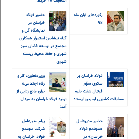
انتخابات ٢٨ خرداد
رکوردهای آبان ماه
حضور فولاد
98
خراسان در
نمایشگاه گل و
گیاه نیشابور; استمرار همکاری
مجتمع در توسعه فضای سبز
شهری و حفظ محیط زیست
شهری
فولاد خراسان بر
وزیر«تعاون، کار و
سکوی سوّم
رفاه اجتماعی»
فوتبال هفت نفره
برای مانع زدایی از
مسابقات کشوری ایمیدرو ایستاد
تولید فولاد خراسان به میدان
آمد:
حضور مدیرعامل
پیام مدیرعامل
«مجتمع فولاد
شرکت مجتمع
خراسان» در
فولاد. خراسان به