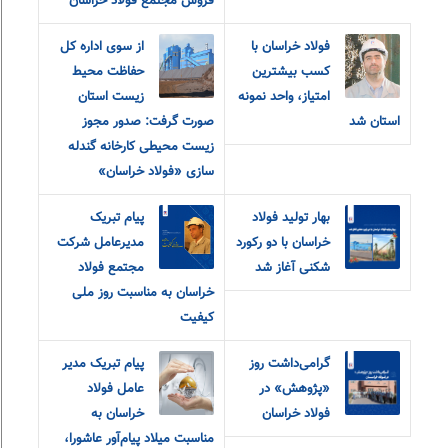
فروش مجتمع فولاد خراسان
فولاد خراسان با
از سوی اداره کل
کسب بیشترین
حفاظت محیط
امتیاز، واحد نمونه
زیست استان
استان شد
صورت گرفت: صدور مجوز
زیست محیطی کارخانه گندله
سازی «فولاد خراسان»
بهار تولید فولاد
پیام تبریک
خراسان با‌ دو رکورد
مدیرعامل شرکت
شکنی آغاز شد
مجتمع فولاد
خراسان به مناسبت روز ملی
کیفیت
گرامی‌داشت روز
پیام تبریک مدیر
«پژوهش» در
عامل فولاد
فولاد خراسان
خراسان به
مناسبت میلاد پیام‌آور عاشورا،