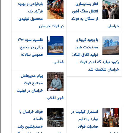
آغاز بسترسازی
بازطراحی و بهبود
انتقال سنگ آهن
فرآیند یک
از سنگان به فولاد
محصول تولیدی
خراسان
در فولاد خراسان
با وجود کرونا و
تقسیم سود ۲۷۰
محدودیت های
ریالی در مجمع
تولید اتفاق افتاد:
عمومی سالانه
رکورد تولید گندله در فولاد
فخاس
خراسان شکسته شد
پیام مدیرعامل
مجتمع فولاد
خراسان در تهنیت
فجر انقلاب
استمرار کیفیت در
فولاد خراسان با
تولید و تداوم
فاصله
صادرات فولاد
«صدرنشین رشد