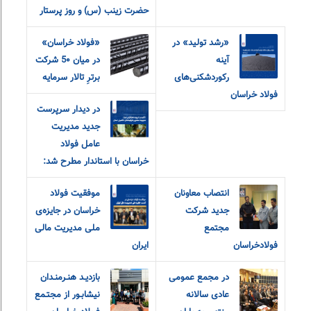
حضرت زینب (س) و روز پرستار
«رشد تولید» در
«فولاد خراسان»
آینه
در میان 5۰ شرکت
رکوردشکنی‌های
برترِ تالار سرمایه
فولاد خراسان
در دیدار سرپرست
جدید مدیریت
عامل فولاد
خراسان با استاندار مطرح شد:
انتصاب معاونان
موفقیت فولاد
جدید شرکت
خراسان در جایزه‌ی
مجتمع
ملی مدیریت مالی
فولادخراسان
ایران
در مجمع عمومی
بازديـد هنـرمنـدان
عادی سالانه
نيشابـور از مجتـمع