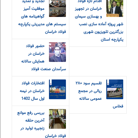
اقدام تازه فولاد
تجدید و تمدید
خراسان در تجهیز
موفقیت آمیز
و بهسازی سیمای
گواهینامه های
شهر پروژه آماده سازی نصب
سیستم های مدیریتی یکپارچه
بزرگترین تلویزیون شهری
فولاد خراسان
یکپارچه استان
حضور فولاد
خراسان در
همایش سالانه
سرآمدان صنعت فولاد
تقسیم سود ۲۸۰
افتخارات فولاد
ریالی در مجمع
خراسان در نیمه
عمومی سالانه
اول سال 1402
فخاس
بررسی رفع موانع
آخرین حلقه
زنجیره تولید در
فولاد خراسان