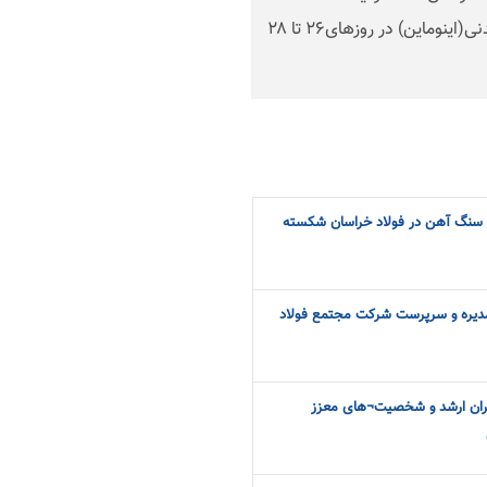
سومین جشنواره ایده‌های ارزش‌آفرین معدن و صنایع معدنی(اینوماین) در روزهای۲۶ تا ۲۸
ره سنگ آهن در فولاد خراسان شکسته
دیره و سرپرست شرکت مجتمع فولاد
دیران ارشد و شخصیت¬های معزز