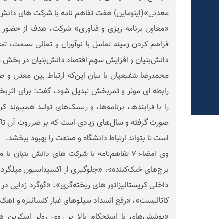
معدنی»(اینوماین) هفت تفاهم نامه با شرکت های دانش ب
«معاون برنامه ریزی و فناوری» شرکت، هدف از حضور فو
فراهم کردن زمینه تعامل با نوآوران و تعالی صنعت، ت
دانش‌بنیان و افزایش سهم اقتصاد دانش‌بنیان در بخش م
محمدرضا شفیعیان با بیان این‌که ارتباط بین معدن و صنا
رابطه ای موثر و ثمربخش تبدیل شود، گفت: برای اثربخش
را با فرایندها، برنامه‌ها، و ریسک‌های تولید همپیوند کر
صورت گرفته و سال‌های زیادی است که بر ضرروت آن تاک
است تا بتواند ارتباط دانشگاه و صنعت را بهبود ببخشد.
وی امضاء ۷ تفاهم‌نامه با شرکت های دانش بنی
برج‌های خنک‌کننده»، «جلوگیری از اکسیداسیون میلگرد
داخلی کریستالیزاتور های ریخته‌گری»، «گوگرد زدایی در 
کاتالیست»، «رفع انسداد سیلوهای غبار کنسانتره و آهک»،
«پوشش‌های با استحکام بالا بر روی رولر اسکرین 