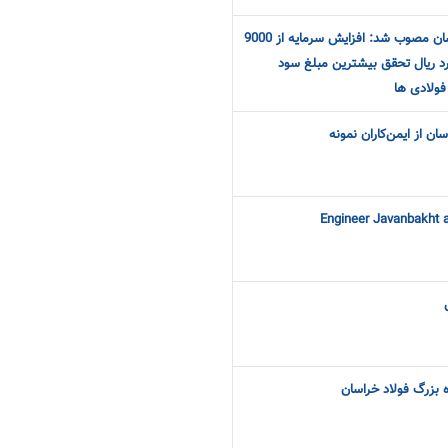
در مجمع عمومی فولاد خراسان مصوب شد: افزایش سرمایه از 9000
یال به 13500 میلیارد ریال تحقق بیشترین مبلغ سود
فولادی ها
ان از ایمن‌کاران نمونه
Engineer Javanbakht 
 بزرگ فولاد خراسان