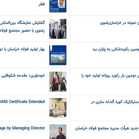
فطر
ن نمونه در خراسان‌رضوی
گشایش نمایشگاه بین‌الملل
رضوی با حضور مجتمع فولاد
دومین رکوردشکنی به پایان برد
بهار تولید فولاد خراسان با‌ 
 دومین بار رکورد روزانه تولید خود را
خودباوری؛ مقدمه شکوفایی ت
تراتژیک کوره گندله سازی در
EnMS Certificate Extended
دید هیأت مدیره مجتمع فولاد خراسان
ge by Managing Director