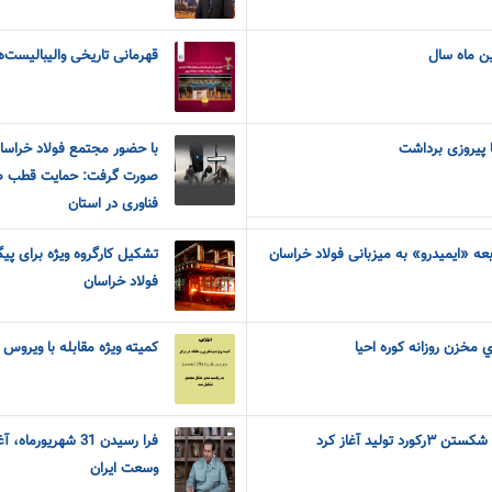
ین ماه سال
قهرمانی تاریخی والیبالیست‌
ا پیروزی برداشت
با حضور مجتمع فولاد خراسا
صورت گرفت: حمایت قطب ص
فناوری در استان
ه «ایمیدرو» به میزبانی فولاد خراسان
تشکیل کارگروه ویژه برای پی
فولاد خراسان
 مخزن روزانه کوره احيا
کمیته ویژه مقابله با ویروس ک
 تولید آغاز کرد
فرا رسیدن 31 شهری
وسعت ایران