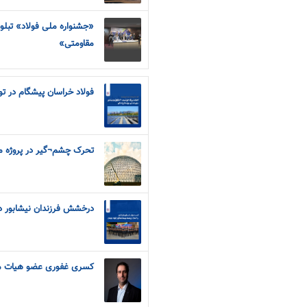
«جشنواره ملی فولاد» تبلور 
مقاومتی»
فولاد خراسان پیشگام در ت
تحرک چشم¬گیر در پروژه م
درخشش فرزندان نیشابور در
کسری غفوری عضو هیات مدیر