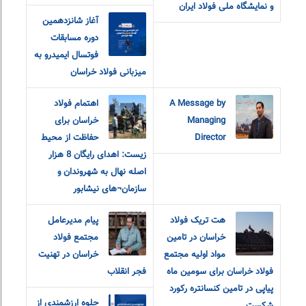
و نمایشگاه ملی فولاد ایران
آغاز شانزدهمین
دوره مسابقات
فوتسال ایمیدرو به
میزبانی فولاد خراسان
A Message by
اهتمام فولاد
Managing
خراسان برای
Director
حفاظت از محیط
زیست: اهدای رایگان 8 هزار
اصله نهال به شهروندان و
سازمان¬های نیشابور
هت تریک فولاد
پیام مدیرعامل
خراسان در تامین
مجتمع فولاد
مواد اولیه مجتمع
خراسان در تهنیت
فولاد خراسان برای سومین ماه
فجر انقلاب
پیاپی در تامین کنسانتره رکورد
جلوه ارزشمندی از