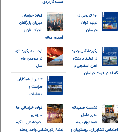
تست کاربردی
روز تاریخی در
فولاد خراسان
تولید فولاد
میزبان بازرگانان
خراسان
تاجیکستان و
آسیای میانه
رکوردشکنی جدید
ثبت سه رکورد تازه
در تولید بریکت،
در سومین ماه
آهن اسفنجی و
سال
گندله در فولاد خراسان
تقدیر از همکاران
حراست و
انتظامات
نشست صمیمانه
فولاد خراسانی ها
مدیر عامل
سبزه ی
«صندوق بیمه
رکوردشکنی را گره
اجتماعی کشاورزان، روستاییان و
زدند/ رکوردشکنی واحد ریخته