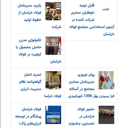
قابل توجه
بازدید مدیرعامل
داوطلبان محترم
فولاد خراسان از
شرکت کننده در
خطوط تولید
آزمون استخدامی مجتمع فولاد
شرکت
خراسان
تکنولوژی مدرن
حاصل محصول با
کیفیت در فولاد
خراسان
پیام نوروزی
تمدید اعتبار
مدیرعامل محترم
گواهینامه نظام
مجتمع در آستانه
مدیریت انرژی
فرا رسیدن بهار 1398 خورشیدی
فولاد خراسا
حضور فولاد
فولاد خراسان
خراسان در
پیشگام در توسعه
نخستین جشنواره
انرژی‌های پاک؛