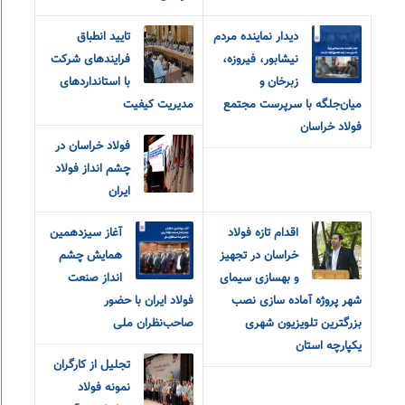
دیدار نماینده مردم
تایید انطباق
نیشابور، فیروزه،
فرایندهای شرکت
زبرخان و
با استانداردهای
میان‌جلگه با سرپرست مجتمع
مدیریت کیفیت
فولاد خراسان
فولاد خراسان در
چشم انداز فولاد
ایران
اقدام تازه فولاد
آغاز سیزدهمین
خراسان در تجهیز
همایش چشم
و بهسازی سیمای
انداز صنعت
شهر پروژه آماده سازی نصب
فولاد ایران با حضور
بزرگترین تلویزیون شهری
صاحب‌نظران ملی
یکپارچه استان
تجلیل از کارگران
نمونه فولاد