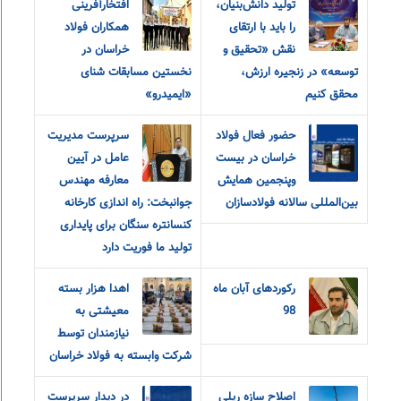
تولید دانش‌بنیان،
افتخارآفرینی
را باید با ارتقای
همکاران فولاد
نقش «تحقیق و‌
خراسان در
توسعه» در زنجیره ارزش،
نخستین مسابقات شنای
محقق کنیم
«ایمیدرو»
حضور فعال فولاد
سرپرست مدیریت
خراسان در بیست
عامل در آیین
و‌پنجمین همایش
معارفه مهندس
بین‌المللی سالانه فولادسازان
جوانبخت: راه اندازی کارخانه
کنسانتره سنگان برای پایداری
تولید ما فوریت دارد
رکوردهای آبان ماه
اهدا هزار بسته
98
معیشتی به
نیازمندان توسط
شرکت وابسته به فولاد خراسان
اصلاح سازه ریلی
در دیدار سرپرست