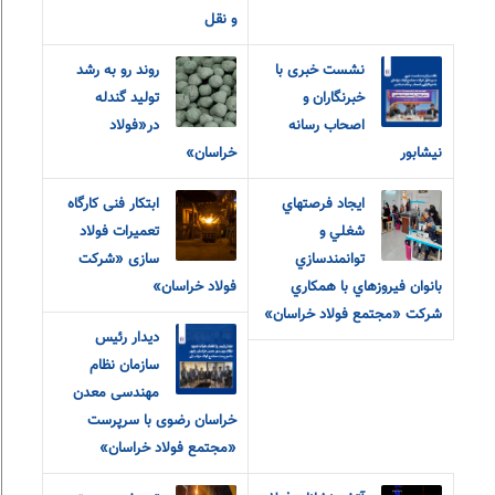
و نقل
نشست خبری با
روند رو به رشد
خبرنگاران و
تولید گندله
اصحاب رسانه
در«فولاد
نیشابور
خراسان»
ايجاد فرصتهاي
ابتکار فنی کارگاه
شغلي و
تعمیرات فولاد
توانمندسازي
سازی «شرکت
بانوان فيروزهاي با همکاري
فولاد خراسان»
شرکت «مجتمع فولاد خراسان»
دیدار رئیس
سازمان نظام
مهندسی معدن
خراسان رضوی با سرپرست
«مجتمع فولاد خراسان»