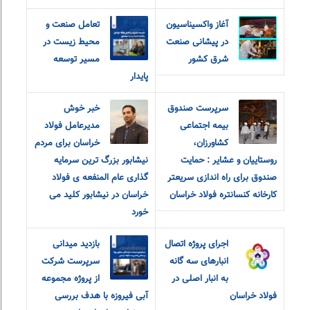
آغاز واکسیناسیون
تعامل صنعت و
در پیشانی صنعت
محیط زیست در
شرق کشور
مسیر توسعه
پایدار
سرپرست صندوق
خبر خوش
بیمه اجتماعی
مدیرعامل فولاد
کشاورزان،
خراسان برای مردم
روستاییان و عشایر : حمایت
نیشابور بزرگ ترین سرمایه
صندوق برای راه اندازی سریعتر
گذاری عام المنفعه ی فولاد
کارخانه کنسانتره فولاد خراسان
خراسان در نیشابور کلید می
خورد
اجرای پروژه اتصال
بازدید میدانی
انبارهای سه گانه
سرپرست شرکت
به انبار اصلی در
از پروژه مجموعه
فولاد خراسان
آبی فیروزه با هدف بررسی