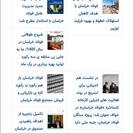
فولاد خراسان با
جدید مدیریت
هدف کاهش
عامل فولاد
استهلاک خطوط و بهبود فرایند
خراسان با استاندار مطرح شد:
توزین
شروع طوفانی
فولاد خراسان در
سال 1400/ جا به
جایی بی سابقه ی سه رکورد
تولید بهره برداری در یک ماه
در نشست هم
فولاد خراسان باز
اندیشی برای
هم رکورد زد رکورد
تسریع در روند
تازه ی بازاریابی و
فعالیت های اجرایی کارخانه
فروش مجتمع فولاد خراسان
کنسانتره «فولاد خراسان» در
تکمیل زنجیره از
خواف عنوان شد: پروژه سنگان
اهداف راهبردی
فولاد خراسان، جنبه ملی دارد
صندوق در خراسان