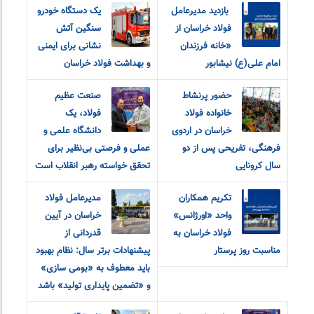
‎ بازدید مدیرعامل
یک دستگاه خودرو
فولاد خراسان از
سنگین آتش
«خانه فرزندان
نشانی برای ایمنی
امام‌ علی(ع) نیشابور
و بهداشت فولاد خراسان
حضور پرنشاط
صنعت عظیم
خانواده فولاد
فولاد، یک
خراسان در اردوی
دانشگاه علمی و
فرهنگی، تفریحی پس از دو
عملی و فرصتی بی‌نظیر برای
سال کرونایی
تحقق خواسته رهبر انقلاب است
تکریم همکاران
مدیرعامل فولاد
واحد «اورژانس»
خراسان در آیین
فولاد خراسان به
قدردانی از
مناسبت روز پرستار
پیشنهادات برتر سال: نظام بهبود
باید معطوف به «بومی سازی»
و «تضمین پایداری تولید» باشد