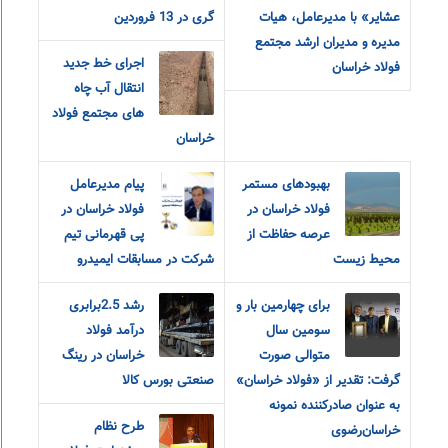
عشایر» با مدیرعامل، هیات
گری در 13 فروردین
مدیره و مدیران ارشد مجتمع
اجرای خط جدید
فولاد خراسان
انتقال آب چاه
های مجتمع فولاد
خراسان
بهبودهای مستمر
پیام مدیرعامل
فولاد خراسان در
فولاد خراسان در
عرصه حفاظت از
پی قهرمانی تیم
محیط زیست
شرکت در مسابقات ایمیدرو
برای چهارمین بار و
رشد 2.5برابری
سومین سال
درآمد فولاد
متوالی صورت
خراسان در رینگ
گرفت: تقدیر از «فولاد خراسان»
صنعتی بورس کالا
به عنوان صادرکننده نمونه
طرح نظام
خراسان‌رضوی