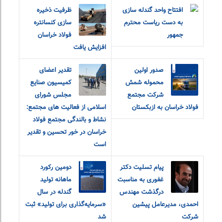
افتتاح واحد گندله سازی
ظرفیت ذخیره
به دست ریاست محترم
سازی کنسانتره
جمهور
فولاد خراسان
افزایش یافت
صدور اولین
تقدیر اعضای
محموله شمش
کمیسیون صنایع
شرکت مجتمع
مجلس شورای
فولاد خراسان به ازبکستان
اسلامی از فعالیت های مجتمع:
نشاط و بالندگی مجتمع فولاد
خراسان در خور تحسین و تقدیر
است
پیام تسلیت دکتر
دومین رکورد
غفوری به مناسبت
ماهانه تولید
درگذشت مهندس
گندله در سال
احمدی، مدیرعامل پیشین
«سرمایه‌گذاری برای تولید» ثبت
شرکت
شد