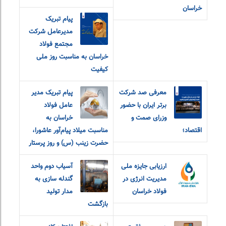
خراسان
پیام تبریک
مدیرعامل شرکت
مجتمع فولاد
خراسان به مناسبت روز ملی
کیفیت
معرفی صد شرکت
پیام تبریک مدیر
برتر ایران با حضور
عامل فولاد
وزرای صمت و
خراسان به
اقتصاد؛
مناسبت میلاد پیام‌آور عاشورا،
حضرت زینب (س) و روز پرستار
ارزیابی جایزه ملی
آسیاب دوم واحد
مدیریت انرژی در
گندله سازی به
فولاد خراسان
مدار تولید
بازگشت