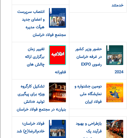
خدمتند
انتصاب سرپرست
و اعضای جدید
هیأت مدیره
مجتمع فولاد خراسان
حضور وزیر کشور
تغییر زمان
در غرفه خراسان
برگزاری ارائه
رضوی EXPO
چالش های
2024
فناورانه
دومین جشنواره و
تشکیل کارگروه
نمایشگاه ملی
ویژه برای پیگیری
فولاد ایران
تولید «دانش
بنیان» در مجتمع فولاد خراسان
بازطراحی و بهبود
فولاد خراسان؛
فرآیند یک
خادم‌الرضا(ع) شد