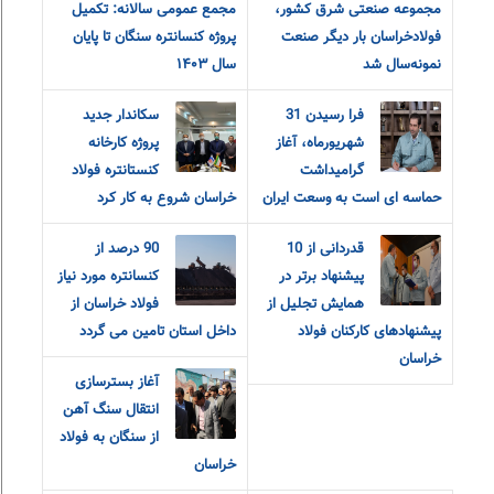
مجموعه صنعتی شرق کشور،
مجمع عمومی سالانه: تکمیل
فولادخراسان بار دیگر صنعت
پروژه کنسانتره سنگان تا پایان
نمونه‌سال شد
سال ۱۴۰۳
فرا رسیدن 31
سکاندار جدید
شهریورماه، آغاز
پروژه کارخانه
گرامیداشت
کنستانتره فولاد
حماسه ای است به وسعت ایران
خراسان شروع به کار کرد
قدردانی از 10
90 درصد از
پیشنهاد برتر در
کنسانتره مورد نیاز
همایش تجلیل از
فولاد خراسان از
پیشنهادهای کارکنان فولاد
داخل استان تامین می گردد
خراسان
آغاز بسترسازی
انتقال سنگ آهن
از سنگان به فولاد
خراسان