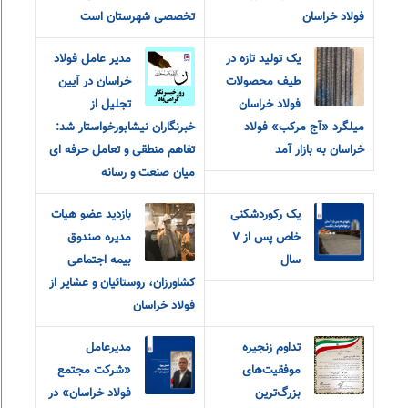
فولاد خراسان
تخصصی شهرستان است
یک تولید تازه در
مدیر عامل فولاد
طیف محصولات
خراسان در آیین
فولاد خراسان
تجلیل از
میلگرد «آج مرکب» فولاد
خبرنگاران نیشابورخواستار شد:
خراسان به بازار آمد
تفاهم منطقی و تعامل حرفه ای
میان صنعت و رسانه
یک رکوردشکنی
بازدید عضو هیات
خاص پس از ۷
مدیره صندوق
سال
بیمه اجتماعی
کشاورزان، روستائیان و عشایر از
فولاد خراسان
تداوم زنجیره
مدیرعامل
موفقیت‌های
«شرکت مجتمع
بزرگ‌ترین
فولاد خراسان» در