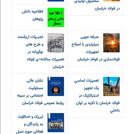
محصول تولیدی
در فولاد خراسان
اطلاعیه دانش
پژوهان
صرفه جویی
تجربیات ارزشمند
میلیاردی با اصلاح
و طرح های
تجهیزات
نوآورانه در
فولادسازی در فولاد خراسان
تعمیرات سالانه¬ی فولاد
خراسان
تعميرات اساسي
نشان عالی
يک تجهيز
مسئولیت
استراتژيک در
اجتماعی بر سینه
فولاد خراسان با تکيه بر توان
روابط عمومی فولاد خراسان
داخلي
تبریک و خداقوت
به رانندگان و
فعالان حوزه حمل