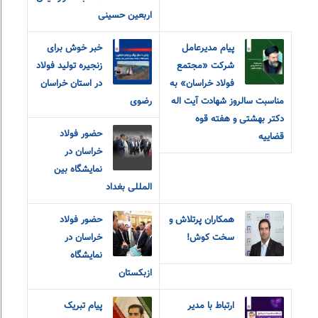
اربعین حسینی
پیام مدیرعامل
خبر خوش برای
شرکت «مجتمع
زنجیره تولید فولاد
فولاد خراسان» به
در استان خراسان
مناسبت سالروز شهادت آیت اله
رضوی
دکتر بهشتی و هفته قوه
حضور فولاد
قضاییه
خراسان در
نمایشگاه بین
المللی بغداد
همکاران پرتلاش و
حضور فولاد
سخت کوش!
خراسان در
نمایشگاه
ازبکستان
ارتباط با مدیر
پیام تبریک