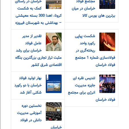
مجتمع فولاد
خراسان در راستای
خراسان در میان
کمک به شکست
برترین های بورس کالا
کرونا، اهدا 300 بسته معیشتی
– بهداشتی به شهرستان فیروزه
شکست پیاپی
تقدیر از مدیر
رکورد واحد
عامل فولاد
ریخته‌گری در
خراسان برای رشد
فولادسازی شماره 1 مجتمع
مثبت تراز تجاری بزرگترین بنگاه
فولاد خراسان
اقتصادی شرق کشور
تندیس نقره ای
بهار تولید فولاد
جایزه مدیریت
خراسان با‌ دو رکورد
انرژی برای مجتمع
شکنی آغاز شد
فولاد خراسان
نخستین دوره
آموزشی مدیریت
دانش در فولاد
خراسان