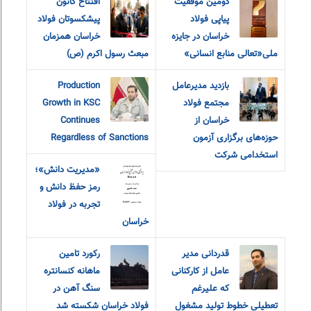
دومین موفقیت
افتتاح کانون
پیاپی فولاد
پیشکسوتان فولاد
خراسان در جایزه
خراسان همزمان
ملی«تعالی منابع انسانی»
مبعث رسول اکرم (ص)
بازدید مدیرعامل
Production
مجتمع فولاد
Growth in KSC
خراسان از
Continues
حوزه‌های برگزاری آزمون
Regardless of Sanctions
استخدامی شرکت
«مديريت دانش»؛
رمز حفظ دانش و
تجربه در فولاد
خراسان
قدردانی مدیر
رکورد تامین
عامل از کارکنانی
ماهانه کنسانتره
که علیرغم
سنگ آهن در
تعطیلی خطوط تولید مشغول
فولاد خراسان شکسته شد