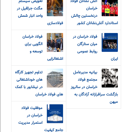
آتش نشانان فولاد
تعویض سیستم
خراسان
مگنت جرثقیل در
درنخستین چالش
واحد انبار شمش
استاندارد آتش‌نشانان کشور
فولادسازی
فولاد خراسان در
فولاد خراسان
میان ستارگان
الگویی برای
روابط عمومی
توسعه و
ایران
اشتغالزایی
بیانیه مدیرعامل
تداوم تجهیز کارگاه
مجتمع فولاد
های خوداشتغالی
خراسان در سالروز
در نیشابور با کمک
بازگشت سرافرازانه آزادگان به
های فولاد خراسان
میهن
موفقیت فولاد
خراسان در
استمرار مدیریت
جامع کیفیت