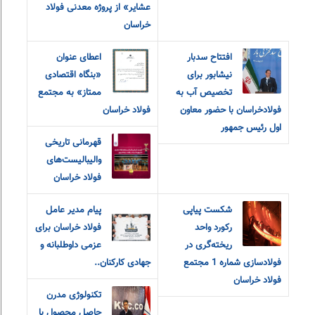
عشایر» از پروژه معدنی فولاد
خراسان
افتتاح سدبار
اعطای عنوان
نیشابور برای
«بنگاه اقتصادی
تخصیص آب به
ممتاز» به مجتمع
فولادخراسان با حضور معاون
فولاد خراسان
اول رئیس جمهور
قهرمانی تاریخی
والیبالیست‌های
فولاد خراسان
شکست پیاپی
پیام مدیر عامل
رکورد واحد
فولاد خراسان برای
ریخته‌گری در
عزمی داوطلبانه و
فولادسازی شماره 1 مجتمع
جهادی کارکنان..
فولاد خراسان
تکنولوژی مدرن
حاصل محصول با