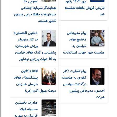
مهر ۱۴۰۴ رکورد
عمومی ها
تاریخی فروش ماهانه شکسته
هدایت‌گر سرمایه اجتماعی
شد
سازمان‌ها و حافظ دارایی معنوی
کشور هستند
پیام مدیرعامل
«معین اقتصادی»
مجتمع فولاد
در کنار متولیان
خراسان به
ورزش شهرستان:
مناسبت «روز جهانی استاندارد»
پشتیبانی و کمک فولاد خراسان
به 10 هیات ورزشی نیشابور
پیام تسلیت دکتر
افتتاح کانون
غفوری به مناسبت
پیشکسوتان فولاد
درگذشت مهندس
خراسان همزمان
احمدی، مدیرعامل پیشین
مبعث رسول اکرم (ص)
شرکت
صادرات نخستین
محموله فولاد
خراسان به سوریه