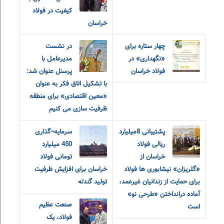
کیفیت در فولاد
خراسان
چهار ستاره برای
در نشست
«نگهداری» در
مدیرعامل با
فولاد خراسان
پرسنل عنوان شد:
با تشکیل اتاق فکر به عنوان
«معین اقتصادی» برای منطقه
ظرفیت سازی می کنیم
پشتیبانی 8میلیارد
سرمایه¬گذاری
ریالی فولاد
450 میلیارد
خراسان از
تومانی فولاد
«گلریزان» نیشابوری ها فولاد
خراسان برای افزایش ظرفیت
برای حمایت از زندانیان غیرعمد،
تولید گندله
آماده درانداختن «طرحی نو»
صنعت عظیم
است
فولاد، یک