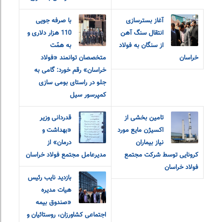
آغاز بسترسازی
با صرفه جویی
انتقال سنگ آهن
110 هزار دلاری و
از سنگان به فولاد
به همّت
خراسان
متخصصان توانمند «فولاد
خراسان» رقم خورد: گامی به
جلو در راستای بومی سازی
کمپرسور سیل
تامین بخشی از
قدردانی وزیر
اکسیژن مایع مورد
«بهداشت و
نیاز بیماران
درمان» از
کرونایی توسط شرکت مجتمع
مدیرعامل مجتمع فولاد خراسان
فولاد خراسان
بازدید نایب رئیس
هیات مدیره
«صندوق بیمه
اجتماعی کشاورزان، روستائیان و