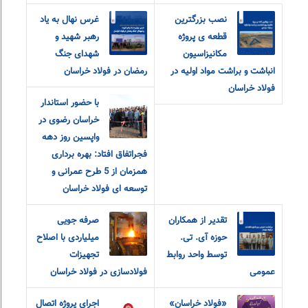
نصب بزرگترین
غرس نهال به یاد
قطعه ی پروژه
رهبر شهید و
مکانیزاسیون
شهدای جنگ
انباشت و براشت مواد اولیه در
رمضان در فولاد خراسان
فولاد خراسان
با حضور استاندار
خراسان رضوی در
واپسین روز دهه
فجراتفاق افتاد: بهره برداری
همزمان از 5 طرح عمرانی و
توسعه ای فولاد خراسان
تقدیر از همکاران
صرفه جویی
حوزه آی. تی.
میلیاردی با اصلاح
توسط واحد روابط
تجهیزات
عمومی
فولادسازی در فولاد خراسان
«فولاد خراسان»
اجرای پروژه اتصال