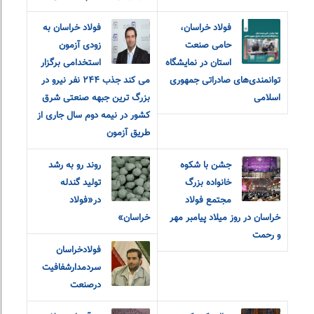
فولاد خراسان،
فولاد خراسان به
حامی صنعت
زودی آزمون
استان در نمایشگاه
استخدامی برگزار
توانمندی‌های صادراتی جمهوری
می کند جذب ٢۴۴ نفر نیرو در
اسلامی
بزرگ ترین جبهه صنعتی شرق
کشور در نیمه دوم سال جاری از
طریق آزمون
جشن با شکوه
روند رو به رشد
خانواده بزرگ
تولید گندله
مجتمع فولاد
در«فولاد
خراسان در روز میلاد پیامبر مهر
خراسان»
و رحمت
فولادخراسان
سردمدارشفافیت
درصنعت