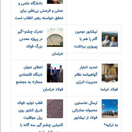
دانشگاه علمی و
عملی و فرصتی بی‌نظیر برای
تحقق خواسته رهبر انقلاب است
نیشابور دومین
تحرک چشم¬گیر
گام را هم با
در پروژه معدنی
پیروزی برداشت
بزرگ فولاد
خراسان
تمدید اعتبار
اعطای عنوان
گواهینامه نظام
«بنگاه اقتصادی
مدیریت انرژی
ممتاز» به مجتمع
فولاد خراسا
فولاد خراسان
ارسال نخستین
قطب تولید فولاد
محموله صادراتی
شرق کشور روی
فولاد از نیشابور
ریل موفقیت
به ترکیه*
کامیابی چشم گیر سه گانه با