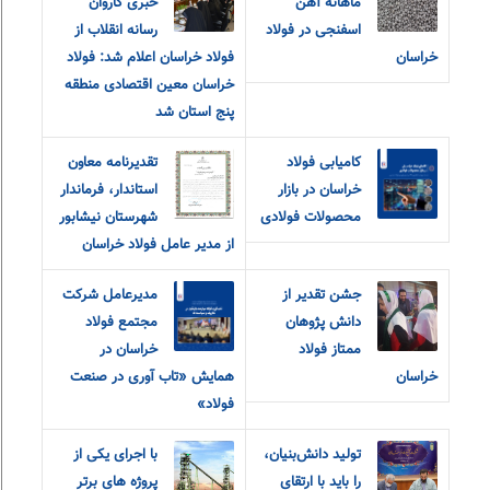
ماهانه آهن
خبری کاروان
اسفنجی در فولاد
رسانه انقلاب از
خراسان
فولاد خراسان اعلام شد: فولاد
خراسان معین اقتصادی منطقه
پنج استان شد
کامیابی فولاد
تقدیرنامه معاون
خراسان در بازار
استاندار، فرماندار
محصولات فولادی
شهرستان نیشابور
از مدیر عامل فولاد خراسان
جشن تقدیر از
مدیرعامل شرکت
دانش پژوهان
مجتمع فولاد
ممتاز فولاد
خراسان در
خراسان
همایش «تاب آوری در صنعت
فولاد»
تولید دانش‌بنیان،
با اجرای یکی از
را باید با ارتقای
پروژه های برتر