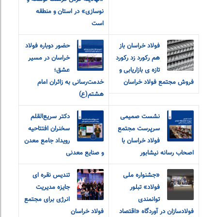
نوسازی» در استان و منطقه
است
فولاد خراسان باز
حضور دوباره فولاد
هم رکورد زد رکورد
خراسان در مسیر
تازه ی بازاریابی و
عشق؛
فروش مجتمع فولاد خراسان
خدمت‌رسانی به زائران امام
هشتم(ع)
نشست صمیمی
دکتر سریع‌القلم
سرپرست مجتمع
سخنران افتتاحیه
فولاد خراسان با
رویداد جامع معدن
اصحاب رسانه نیشابور
و صنایع معدنی
«جشنواره ملی
تندیس نقره ای
فولاد» تبلور
جایزه مدیریت
توانمندی
انرژی برای مجتمع
فولادسازان در آوردگاه «اقتصاد
فولاد خراسان