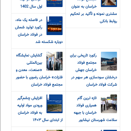
خراسان به عنوان
اول سال 1402
مشتری نمونه و تأکید بر تحکیم
در فاصله یک ماه،
روابط بانکی
رکورد تولید شمش
در فولاد خراسان
دوباره شکسته شد
رکورد تاریخی برای
گشایش نمایشگاه
مجتمع فولاد
بین‌المللی
خراسان جهش
«صنعت، معدن و
درخشان سودسازی هر سهم در
فلزات» خراسان رضوی با حضور
شرکت فولاد خراسان
مجتمع فولاد خراسان
تازه ترین گام
افزایش چشم‌گیر
همیاری فولاد
ورودی مواد اولیه
خراسان با جبهه
به فولاد خراسان
سلامت شهرستان نیشابور
از ابتدای سال ۱۴۰۳