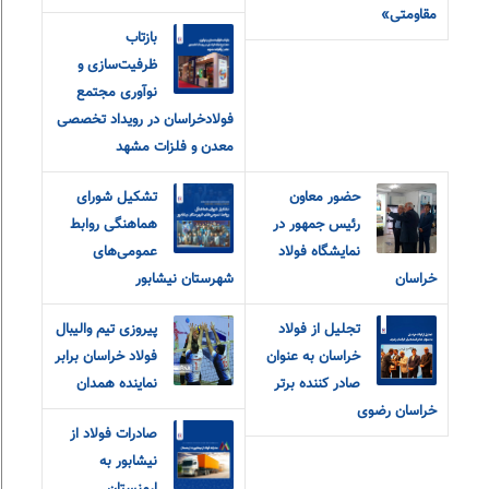
مقاومتی»
بازتاب
ظرفیت‌سازی و
نوآوری مجتمع
فولادخراسان در رویداد تخصصی
معدن و فلزات مشهد
حضور معاون
تشکیل شورای
رئیس جمهور در
هماهنگی روابط
نمایشگاه فولاد
عمومی‌های
خراسان
شهرستان نیشابور
تجلیل از فولاد
پیروزی تیم والیبال
خراسان به عنوان
فولاد خراسان برابر
صادر کننده برتر
نماینده همدان
خراسان رضوی
صادرات فولاد از
نیشابور به