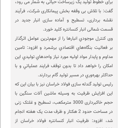
برای خطوط تولید یک زیرساخت حیاتی به شمار می رود،
گفت: با تلاش بی وقفه بخش پیمانکاری شرکت، فرآیند
نقشه برداری، تسطیح و آماده سازی انبار جدید در
قسمت شمالی انبار کنسانتره کلید خورد.
وی كنترل موجودي انبارها را از مهم‌ترين عوامل اثرگذار
بر فعاليت بنگاه‌هاي اقتصادي برشمرد و افزود: تامين
مداوم و پايدار مواد اوليه مورد نياز واحدهاي توليدي اين
امكان را خواهد داد تا بدون توقف فرايند عملياتي و با
حداكثر بهره‌وري در مسير توليد گام بردارند.
رئیس تولید گندله سازی فولاد خراسان نیز با بیان این که
این افزایش ظرفیت به وسیله ماشین آلات سنگین با
حجم خاکبرداری 3000 مترمکعب، تسطیح و غلتک زنی
در مساحت حدود 2 هکتار و ظرف مدت یک هفته انجام
شد، افزود: ظرفیت انبار کنسانتره فولاد خراسان از