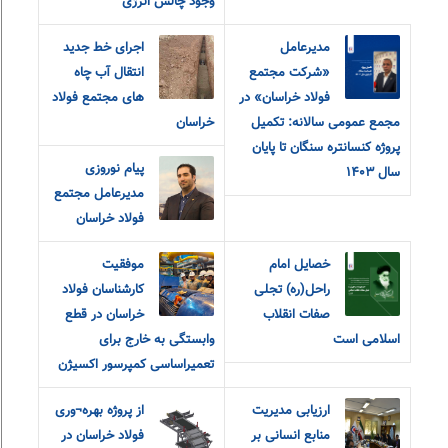
وجود چالش انرژی
مدیرعامل
اجرای خط جدید
«شرکت مجتمع
انتقال آب چاه
فولاد خراسان» در
های مجتمع فولاد
مجمع عمومی سالانه: تکمیل
خراسان
پروژه کنسانتره سنگان تا پایان
پیام نوروزی
سال ۱۴۰۳
مدیرعامل مجتمع
فولاد خراسان
خصایل امام
موفقیت
راحل(ره) تجلی
کارشناسان فولاد
صفات انقلاب
خراسان در قطع
اسلامی است
وابستگی به خارج برای
تعمیراساسی کمپرسور اکسیژن
ارزیابی مدیریت
از پروژه بهره¬وری
منابع انسانی بر
فولاد خراسان در