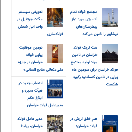
مجتمع فولاد تمام
تعویض سیستم
اکسیژن مورد نیاز
مگنت جرثقیل در
بیمارستان‌های
واحد انبار شمش
نیشابور را تامین می‌کند
فولادسازی
هت تریک فولاد
دومین موفقیت
خراسان در تامین
پیاپی فولاد
مواد اولیه مجتمع
خراسان در جایزه
فولاد خراسان برای سومین ماه
ملی«تعالی منابع انسانی»
پیاپی در تامین کنسانتره رکورد
انتصاب جدید در
شکست
هیأت مدیره و
ابلاغ حکم
مدیرعامل فولاد خراسان
هنرِ خلق ارزش در
مدیر عامل فولاد
فولاد خراسان؛
خراسان، روابط