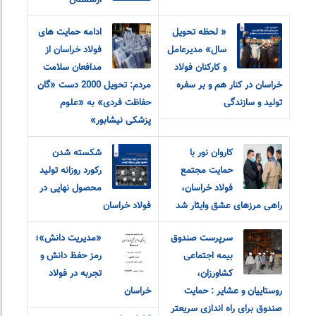
ارمنستان
« لحظه تحویل
ادامه حمایت های
سال» مدیرعامل
فولاد خراسان از
و‌ کارکنان فولاد
مدافعان سلامت
خراسان در کنار هم و بر سفره
مردم: تحویل 2000 دست «گان
تولید و سازندگی
حفاظت فردی» به «علوم
پزشکی نیشابور»
کاروان نور با
شکسته شدن
حمایت مجتمع
رکورد روزانه تولید
فولاد خراسان،
محصول نهایی در
راهی مرزهای عشق و‌ایثار شد
فولاد خراسان
سرپرست صندوق
«مديريت دانش»؛
بیمه اجتماعی
رمز حفظ دانش و
کشاورزان،
تجربه در فولاد
روستاییان و عشایر : حمایت
خراسان
صندوق برای راه اندازی سریعتر