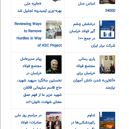
اساس مدل
«جایزه ملی
34000
بهره¬وری ایمیدرو» تجلیل شد
درخشش چشم
Reviewing Ways
گیر فولاد خراسان
to Remove
در جمع ۱۰۰
Hurdles in Way
شرکت برتر ایران
of KSC Project
یاری رسانی
پیام مدیرعامل
مجتمع فولاد
مجتمع فولاد
خراسان برای
خراسان در
«آنلاین» شدن دانش آموزان
نخستین سالگرد سپهبد شهید،
نیازمند
حاج قاسم سلیمانی قاتلان
شهید عزیز ما از فهم عمق
معنای شهادت ناتوان¬اند
تداوم
در مراسم روز ملی
رکوردشکنی‌ها در
صادرات؛ فولاد