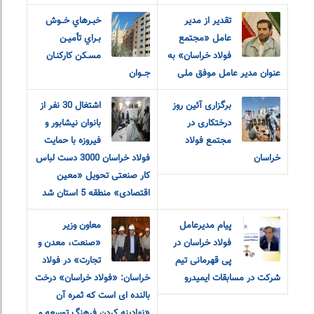
تقدیر از مدیر
خبـرهاي خــوش
عامل «مجتمع
بـراي تأميـن
فولاد خراسان» به
مسـکن کارکنـان
عنوان مدیر عامل موفق ملی
جــوان
برگزاری آئین روز
اشتغال 30 نفر از
درختکاری در
بانوان نیشابور و
مجتمع فولاد
فیروزه با حمایت
خراسان
فولاد خراسان 3000 دست لباس
کار صنعتی تحویل «معین
اقتصادی» منطقه 5 استان شد
پیام مدیرعامل
معاون وزیر
فولاد خراسان در
«صنعت، معدن و
پی قهرمانی تیم
تجارت» در فولاد
شرکت در مسابقات ایمیدرو
خراسان: «فولاد خراسان» درخت
بالنده ای است که ثمره آن
«نهادینه کردن فرهنگ توسعه و