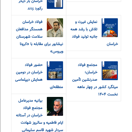
خراسان بار دیگر
رکورد زدند
نمایش غیرت و
فولاد خراسان
تلاش با رشد همه
همسنگر مدافعان
جانبه تولید فولاد
سلامت شهرستان
خراسان
نیشابور برای مقابله با «کرونا
ویروس»
مجتمع فولاد
حضور فولاد
خراسان؛
خراسان در دومین
صدرنشین تأمین
همایش دیپلماسی
میلگرد کشور در چهار ماهه
منطقه‌ای
نخست ۱۴۰۴
بیانیه مدیرعامل
مجتمع فولاد
خراسان در آستانه
ایام فاطمیه و سالروز شهادت
سردار شهید قاسم سلیمانی