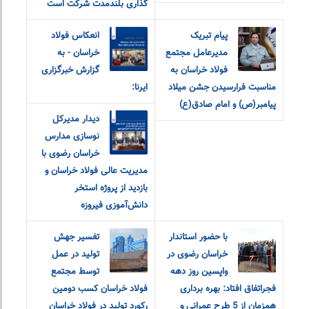
گذاری بلندمدت شرکت است
پیام تبریک
انعکاس فولاد
مدیرعامل مجتمع
خراسان - به
فولاد خراسان به
گزارش خبرگزاری
مناسبت فرارسیدن جشن میلاد
ایرنا:
پیامبر(ص) و امام صادق(ع)
دیدار مدیرکل
نوسازی مدارس
خراسان رضوی با
مدیریت عالی فولاد خراسان و
بازدید از پروژه استخر
دانش‌آموزی فیروزه
با حضور استاندار
تفسیر جهش
خراسان رضوی در
تولید در عمل
واپسین روز دهه
توسط مجتمع
فجراتفاق افتاد: بهره برداری
فولاد خراسان کسب دومین
همزمان از 5 طرح عمرانی و
رکورد تولید در فولاد خراسان