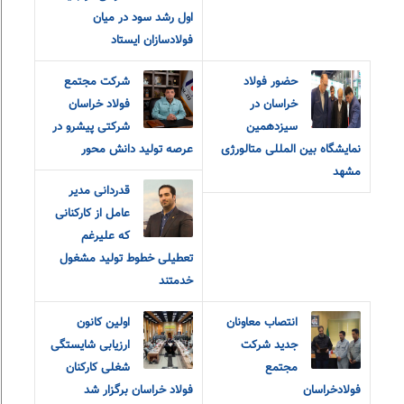
اول رشد سود در میان
فولادسازان ایستاد
حضور فولاد
شرکت مجتمع
خراسان در
فولاد خراسان
سیزدهمین
شرکتی پیشرو در
نمایشگاه بین المللی متالورژی
عرصه تولید دانش محور
مشهد
قدردانی مدیر
عامل از کارکنانی
که علیرغم
تعطیلی خطوط تولید مشغول
خدمتند
انتصاب معاونان
اولین کانون
جدید شرکت
ارزیابی شایستگی
مجتمع
شغلی کارکنان
فولادخراسان
فولاد خراسان برگزار شد