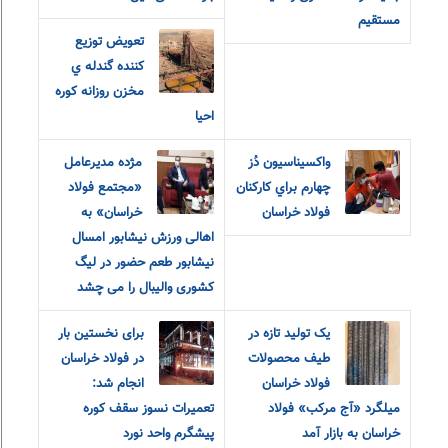
مستقیم
تعويض توزيع
کننده گندله ي
مخزن روزانه کوره
احيا
واکسيناسيون دُز
مژده مدیرعامل
چهارم براي کارکنان
«مجتمع فولاد
فولاد خراسان
خراسان» به
اهالی ورزش نیشابور امسال
نیشابور طعم حضور در لیگ
کشوری والیبال را می چشد
یک تولید تازه در
برای نخستین بار
طیف محصولات
در فولاد خراسان
فولاد خراسان
انجام شد:
میلگرد «آج مرکب» فولاد
تعمیرات نسوز سقف کوره
خراسان به بازار آمد
پیشگرم واحد نورد