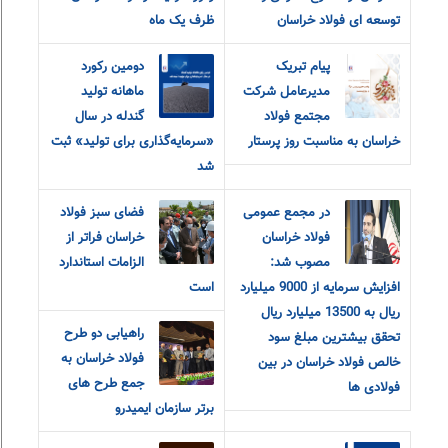
توسعه ای فولاد خراسان
ظرف یک ماه
پیام تبریک
دومین رکورد
مدیرعامل شرکت
ماهانه تولید
مجتمع فولاد
گندله در سال
خراسان به مناسبت روز پرستار
«سرمایه‌گذاری برای تولید» ثبت
شد
در مجمع عمومی
فضای سبز فولاد
فولاد خراسان
خراسان فراتر از
مصوب شد:
الزامات استاندارد
افزایش سرمایه از 9000 میلیارد
است
ریال به 13500 میلیارد ریال
راهیابی دو طرح
تحقق بیشترین مبلغ سود
فولاد خراسان به
خالص فولاد خراسان در بین
جمع طرح های
فولادی ها
برتر سازمان ایمیدرو