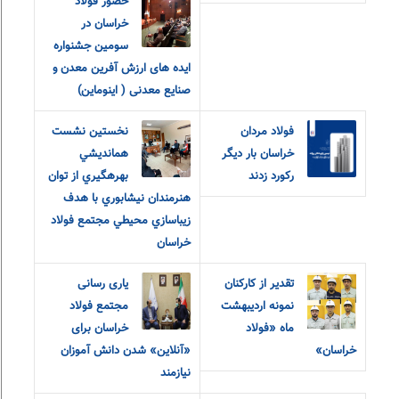
حضور فولاد
خراسان در
سومین جشنواره
ایده های ارزش آفرین معدن و
صنایع معدنی ( اینوماین)
فولاد مردان
نخستين نشست
خراسان بار دیگر
همانديشي
رکورد زدند
بهرهگيري از توان
هنرمندان نيشابوري با هدف
زيباسازي محيطي مجتمع فولاد
خراسان
تقدیر از کارکنان
یاری رسانی
نمونه اردیبهشت
مجتمع فولاد
ماه «فولاد
خراسان برای
خراسان»
«آنلاین» شدن دانش آموزان
نیازمند