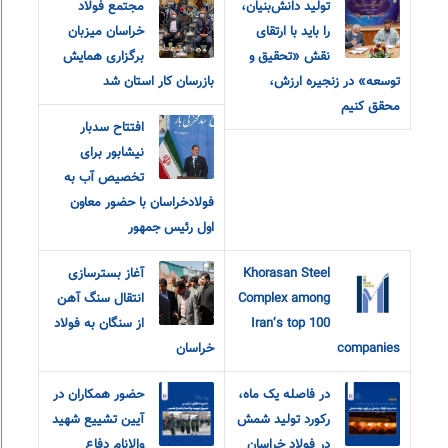
تولید دانش‌بنیان،
مجتمع فولاد
را باید با ارتقای
خراسان میزبان
نقش «تحقیق و‌
برگزاری همایش
توسعه» در زنجیره ارزش،
بازرسان کار استان شد
محقق کنیم
افتتاح سدبار
نیشابور برای
تخصیص آب به
فولادخراسان با حضور معاون
اول رئیس جمهور
Khorasan Steel
آغاز بسترسازی
Complex among
انتقال سنگ آهن
Iran’s top 100
از سنگان به فولاد
companies
خراسان
در فاصله یک ماه،
حضور همکاران در
رکورد تولید شمش
آیین تشییع شهید
در فولاد خراسان
والانام دفاع