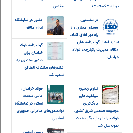
دوباره شکسته شد
مقدس
در نخستین
حضور در نمایشگاه
ممیزی مجازی و از
ایران متافو
راه دور اتفاق افتاد:
تمدید اعتبار گواهینامه های
گواهینامه فولاد
«نظام مدیریت یکپارچه» فولاد
خراسان برای
خراسان
صدور محصول به
کشورهای مشترک المنافع
تمدید شد
تداوم زنجیره
فولاد خراسان،
موفقیت‌های
حامی صنعت
بزرگ‌ترین
استان در نمایشگاه
مجموعه صنعتی شرق کشور،
توانمندی‌های صادراتی جمهوری
فولادخراسان بار دیگر صنعت
اسلامی
نمونه‌سال شد
رییس انجمن