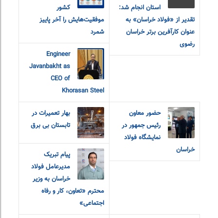
استان انجام شد:
کشور
تقدیر از «فولاد خراسان» به
موفقیت‌هایش را آخر پاییز
عنوان کارآفرین برتر خراسان
شمرد
رضوی
Engineer
Javanbakht as
CEO of
Khorasan Steel
حضور معاون
بهار تعمیرات در
رئیس جمهور در
تابستان بی برق
نمایشگاه فولاد
خراسان
پیام تبریک
مدیرعامل فولاد
خراسان به وزیر
محترم «تعاون، کار و رفاه
اجتماعی»