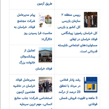
طریق آزمون
رییس منطقه ٢
پیام مدیرعامل
سازمان بازرسی
شرکت مجتمع
کل کشور و بازرس
فولاد. خراسان به
کل خراسان رضوی: پیشگامی
مناسبت فرا رسیدن روز
فولاد خراسان در ایفای
«کارگر»:
مسئولیت‌های اجتماعی شایسته
تجلیل از
قدردانی است.
پیشکسوتان
خانواده بزرگ
فولاد خراسان
رشد پادار فخاس
مدیرعامل فولاد
در مرداد با تحقق
خراسان در حاشیه
23 درصد از درآمد
هفتمین آزمون
5 ماهه و تقویت فروش شمش
استخدامی شرکت: جذب منابع
فولادی
انسانی، مهم ترین سرمایه