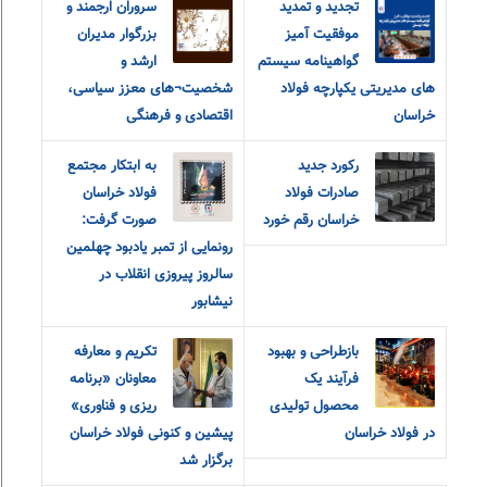
تجدید و تمدید
سروران ارجمند و
موفقیت آمیز
بزرگوار مدیران
گواهینامه سیستم
ارشد و
های مدیریتی یکپارچه فولاد
شخصیت¬های معزز سیاسی،
خراسان
اقتصادی و فرهنگی
رکورد جدید
به ابتکار مجتمع
صادرات فولاد
فولاد خراسان
خراسان رقم خورد
صورت گرفت:
رونمایی از تمبر یادبود چهلمین
سالروز پیروزی انقلاب در
نیشابور
بازطراحی و بهبود
تکریم و معارفه
فرآیند یک
معاونان «برنامه
محصول تولیدی
ریزی و فناوری»
در فولاد خراسان
پیشین و کنونی فولاد خراسان
برگزار شد