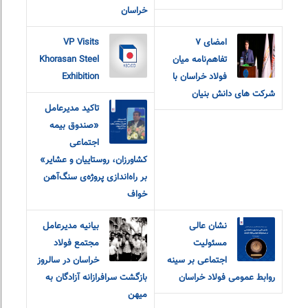
خراسان
امضای ۷
VP Visits
تفاهم‌نامه میان
Khorasan Steel
فولاد خراسان با
Exhibition
شرکت های دانش بنیان
تاکید مدیرعامل
«صندوق بیمه‌
اجتماعی
کشاورزان، روستاییان و عشایر»
بر راه‌اندازی پروژه‌ی سنگ‌آهن
خواف
نشان عالی
بیانیه مدیرعامل
مسئولیت
مجتمع فولاد
اجتماعی بر سینه
خراسان در سالروز
روابط عمومی فولاد خراسان
بازگشت سرافرازانه آزادگان به
میهن