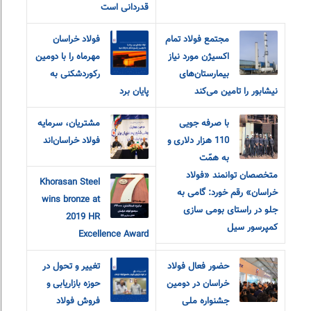
قدردانی است
مجتمع فولاد تمام
فولاد خراسان
اکسیژن مورد نیاز
مهرماه را با دومین
بیمارستان‌های
رکوردشکنی به
نیشابور را تامین می‌کند
پایان برد
با صرفه جویی
مشتریان، سرمایه
110 هزار دلاری و
فولاد خراسان‌اند
به همّت
متخصصان توانمند «فولاد
Khorasan Steel
خراسان» رقم خورد: گامی به
wins bronze at
جلو در راستای بومی سازی
2019 HR
کمپرسور سیل
Excellence Award
حضور فعال فولاد
تغییر و تحول در
خراسان در دومین
حوزه بازاریابی و
جشنواره ملی
فروش فولاد