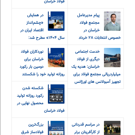
فولاد خراسان
پیام مدیرعامل
در همایش
مجتمع فولاد
«چشم‌انداز
خراسان در
اقتصاد ایران در
خصوص انتخابات ٢٨ خرداد
سال ۱۴۰۴» مطرح شد:
خدمت اجتماعی
نوردکاران فولاد
دیگری از فولاد
خراسان برای
خراسان: هدیه یک
دومین بار رکورد
میلیاردریالی مجتمع فولاد برای
روزانه تولید خود را شکستند
تجهیز آمبولانس های اورژانس
شکسته شدن
رکورد روزانه تولید
محصول نهایی در
فولاد خراسان
در مراسم قدردانی
بزرگ‌ترین
از کارآفرینان برتر
فولادساز شرق