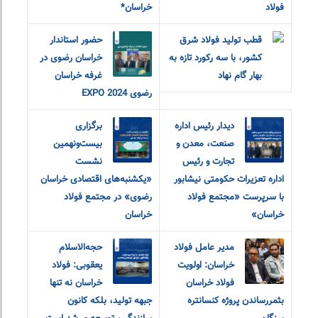
فولاد
خراسان*
قطب تولید فولاد شرق
حضور استاندار
کشور، با سه رکورد تازه به
خراسان رضوی در
بهار گام نهاد
غرفه خراسان
رضوی EXPO 2024
دیدار رئیس اداره
برگزاری
صنعت، معدن و
بیست‌ونهمین
تجارت و رئیس
نشست
اداره تعزیرات حکومتی نیشابور
«یکشنبه‌های اقتصادی خراسان
با سرپرست «مجتمع فولاد
رضوی» در مجتمع فولاد
خراسان»
خراسان
مدیر عامل فولاد
حجه‌الاسلام
خراسان: اولویت
یعقوبی: فولاد
فولاد خراسان
خراسان نه تنها
بثمررساندن پروژه کنسانتره
جبهه تولید، بلکه کانون