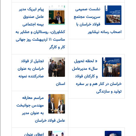
نشست صمیمی
پیام تبریک مدیر
سرپرست مجتمع
عامل صندوق
فولاد خراسان با
بیمه اجتماعی
اصحاب رسانه نیشابور
کشاورزان، روستائیان و عشایر به
مناسبت ۱۱ اردیبهشت روز جهانی
کار و کارگر
« لحظه تحویل
تجلیل از فولاد
سال» مدیرعامل
خراسان به عنوان
و‌ کارکنان فولاد
صادرکننده نمونه
خراسان در کنار هم و بر سفره
استان
تولید و سازندگی
مراسم معارفه
مهندس جوانبخت
به عنوان مدیر
عامل فولاد خراسان
اعطای عنوان