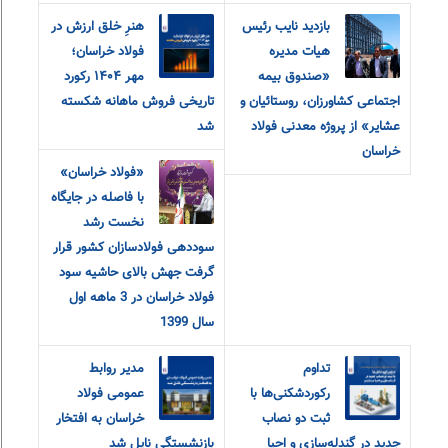
بازدید نایب رئیس
هنرِ خلق ارزش در
هیات مدیره
فولاد خراسان؛
«صندوق بیمه
مهر ۱۴۰۴ رکورد
اجتماعی کشاورزان، روستائیان و
تاریخی فروش ماهانه شکسته
عشایر» از پروژه معدنی فولاد
شد
خراسان
«فولاد خراسان»
با فاصله در جایگاه
نخست رشد
سوددهی فولادسازان کشور قرار
گرفت جهش بالای حاشیه سود
فولاد خراسان در 3 ماهه اول
سال 1399
تداوم
مدیر روابط
رکوردشکنی‌ها با
عمومی فولاد
ثبت دو نصاب
خراسان به افتخار
جدید در گندله‌سازی و احیا
بازنشستگی نایل شد