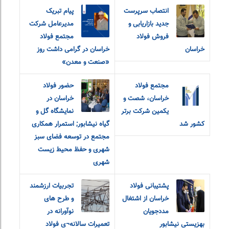
انتصاب سرپرست
پیام تبریک
جدید بازاریابی و
مدیرعامل شرکت
فروش فولاد
مجتمع فولاد
خراسان
خراسان در گرامی داشت روز
«صنعت و معدن»
مجتمع فولاد
حضور فولاد
خراسان، شصت و
خراسان در
یکمین شرکت برتر
نمایشگاه گل و
کشور شد
گیاه نیشابور; استمرار همکاری
مجتمع در توسعه فضای سبز
شهری و حفظ محیط زیست
شهری
پشتیبانی فولاد
تجربیات ارزشمند
خراسان از اشتغال
و طرح های
مددجویان
نوآورانه در
بهزیستی نیشابور
تعمیرات سالانه¬ی فولاد