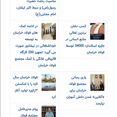
مناسبت رحلت حضرت
رسول(ص) و سبط اکبر ایشان،
امام مجتبی(ع)
کسب نشان
در ادامه کمک
برنزین تعالی
های فولاد خراسان
منابع انسانی در
به توسعه
جایزه استاندارد 34000 توسط
خوداشتغالی در نیشابور صورت
فولاد خراسان
می گیرد: تجهیز 200 کارگاه
قالیبافی خانگی با کمک مجتمع
فولاد خراسان
یاری رسانی
فولاد خراسان سال
مجتمع فولاد
تازه را با شکستن
خراسان برای
۳رکورد تولید آغاز
«آنلاین» شدن دانش آموزان
کرد
نیازمند
پیام مدیرعامل
مجتمع فولاد