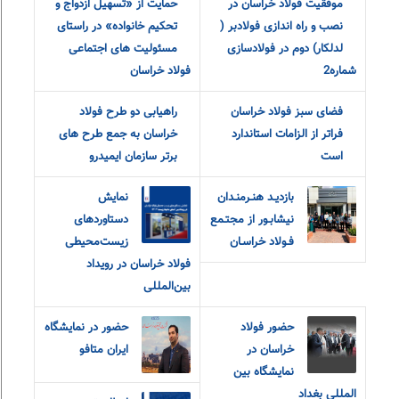
موفقیت فولاد خراسان در
حمایت از «تسهیل ازدواج و
نصب و راه اندازی فولادبر (
تحکیم خانواده» در راستای
لدلکار) دوم در فولادسازی
مسئولیت های اجتماعی
شماره2
فولاد خراسان
فضای سبز فولاد خراسان
راهیابی دو طرح فولاد
فراتر از الزامات استاندارد
خراسان به جمع طرح های
است
برتر سازمان ایمیدرو
بازديـد هنـرمنـدان
نمایش
نيشابـور از مجتـمع
دستاوردهای
فـولاد خراسـان
زیست‌محیطی
فولاد خراسان در رویداد
بین‌المللی
حضور فولاد
حضور در نمایشگاه
خراسان در
ایران متافو
نمایشگاه بین
المللی بغداد