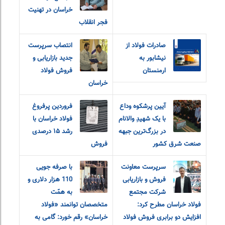
خراسان در تهنیت
فجر انقلاب
صادرات فولاد از
انتصاب سرپرست
نیشابور به
جدید بازاریابی و
ارمنستان
فروش فولاد
خراسان
آیین پرشکوه وداع
فروردین پرفروغ
با یک شهیدِ والانام
فولاد خراسان با
در بزرگ‌ترین جبهه
رشد ۱۵ درصدی
صنعت شرق کشور
فروش
سرپرست معاونت
با صرفه جویی
فروش و بازاریابی
110 هزار دلاری و
شرکت مجتمع
به همّت
فولاد خراسان مطرح کرد:
متخصصان توانمند «فولاد
افزایش دو برابری فروش فولاد
خراسان» رقم خورد: گامی به