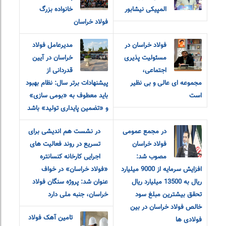
المپیکی نیشابور
خانواده بزرگ
فولاد خراسان
فولاد خراسان در
مدیرعامل فولاد
مسئولیت پذیری
خراسان در آیین
اجتماعی،
قدردانی از
مجموعه ای عالی و بی نظیر
پیشنهادات برتر سال: نظام بهبود
است
باید معطوف به «بومی سازی»
و «تضمین پایداری تولید» باشد
در مجمع عمومی
در نشست هم اندیشی برای
فولاد خراسان
تسریع در روند فعالیت های
مصوب شد:
اجرایی کارخانه کنسانتره
افزایش سرمایه از 9000 میلیارد
«فولاد خراسان» در خواف
ریال به 13500 میلیارد ریال
عنوان شد: پروژه سنگان فولاد
تحقق بیشترین مبلغ سود
خراسان، جنبه ملی دارد
خالص فولاد خراسان در بین
تامین آهک فولاد
فولادی ها