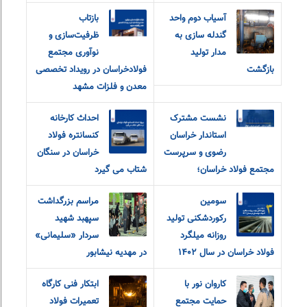
آسیاب دوم واحد
بازتاب
گندله سازی به
ظرفیت‌سازی و
مدار تولید
نوآوری مجتمع
بازگشت
فولادخراسان در رویداد تخصصی
معدن و فلزات مشهد
نشست مشترک
احداث کارخانه
استاندار خراسان
کنسانتره فولاد
رضوی و سرپرست
خراسان در سنگان
مجتمع فولاد خراسان؛
شتاب می گیرد
سومین
مراسم بزرگداشت
رکوردشکنی تولید
سپهبد شهید
روزانه میلگرد
سردار «سلیمانی»
فولاد خراسان در سال ۱۴۰۲
در مهدیه نیشابور
کاروان نور با
ابتکار فنی کارگاه
حمایت مجتمع
تعمیرات فولاد