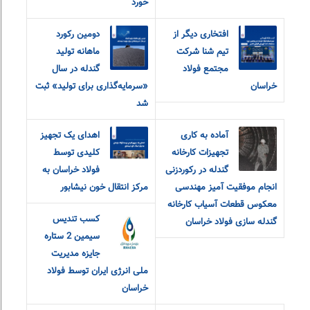
خورد
افتخاری دیگر از
دومین رکورد
تیم شنا شرکت
ماهانه تولید
مجتمع فولاد
گندله در سال
خراسان
«سرمایه‌گذاری برای تولید» ثبت
شد
آماده به کاری
اهدای یک تجهیز
تجهیزات کارخانه
کلیدی توسط
گندله در رکوردزنی
فولاد خراسان به
انجام موفقیت آمیز مهندسی
مرکز انتقال خون نیشابور
معکوس قطعات آسیاب کارخانه
کسب تندیس
گندله سازی فولاد خراسان
سیمین 2 ستاره
جایزه مدیریت
ملی انرژی ایران توسط فولاد
خراسان