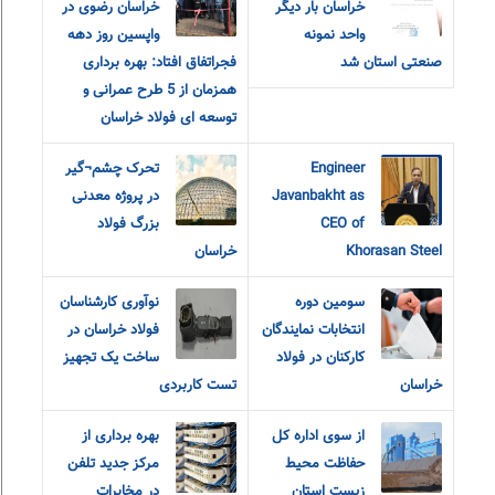
خراسان بار دیگر
خراسان رضوی در
واحد نمونه
واپسین روز دهه
صنعتی استان شد
فجراتفاق افتاد: بهره برداری
همزمان از 5 طرح عمرانی و
توسعه ای فولاد خراسان
Engineer
تحرک چشم¬گیر
Javanbakht as
در پروژه معدنی
CEO of
بزرگ فولاد
Khorasan Steel
خراسان
سومین دوره
نوآوری کارشناسان
انتخابات نمایندگان
فولاد خراسان در
کارکنان در فولاد
ساخت یک تجهیز
خراسان
تست کاربردی
از سوی اداره کل
بهره برداری از
حفاظت محیط
مرکز جدید تلفن
زیست استان
در مخابرات