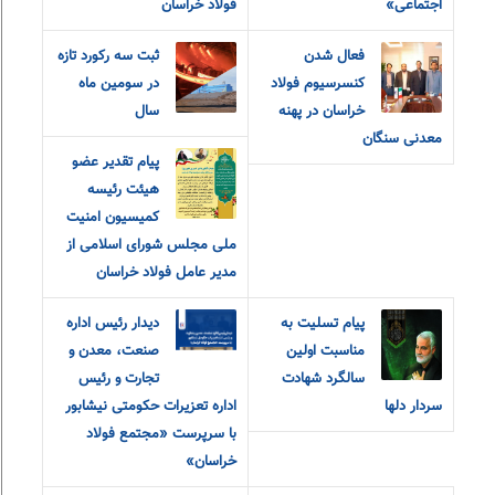
اجتماعی»
فولاد خراسان
فعال شدن
ثبت سه رکورد تازه
کنسرسیوم فولاد
در سومین ماه
خراسان در پهنه
سال
معدنی سنگان
پیام تقدیر عضو
هیئت رئیسه
کمیسیون امنیت
ملی مجلس شورای اسلامی از
مدیر عامل فولاد خراسان
پیام تسلیت به
دیدار رئیس اداره
مناسبت اولین
صنعت، معدن و
سالگرد شهادت
تجارت و رئیس
سردار دلها
اداره تعزیرات حکومتی نیشابور
با سرپرست «مجتمع فولاد
خراسان»