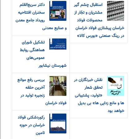
استقبال چشم گیر
دکتر سریع‌القلم
مشتریان و تجّار از
سخنران افتتاحیه
محصولات فولاد
رویداد جامع معدن
خراسان پیشتازی فولاد خراسان
و صنایع معدنی
در رینگ صنعتی «بورس کالا»
تشکیل شورای
هماهنگی روابط
عمومی‌های
شهرستان نیشابور
نقش خبرنگاران در
بررسی رفع موانع
تحقق شعار
آخرین حلقه
«تولید، پشتیبانی
زنجیره تولید در
ها و مانع زدایی ها» بی بدیل
فولاد خراسان
خواهد بود
رکوردشکنی فولاد
خراسان در حوزه
تامین