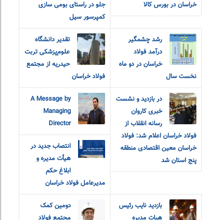
خراسان در بورس کالا
جلو در راستای بومی سازی
کمپرسور سیل
رشد چشمگیر
تقدیر دانشگاه
درآمد فولاد
علوم‌پزشکی تربت
خراسان در دو ماه
حیدریه از مجتمع
نخست سال
فولاد خراسان
در بازدید و نشست
A Message by
خبری کاروان
Managing
رسانه انقلاب از
Director
فولاد خراسان اعلام شد: فولاد
انتصاب جدید در
خراسان معین اقتصادی منطقه
هیأت مدیره و
پنج استان شد
ابلاغ حکم
مدیرعامل فولاد خراسان
بازدید نایب رئیس
دومین کمک
هیات مدیره
مجتمع فولاد