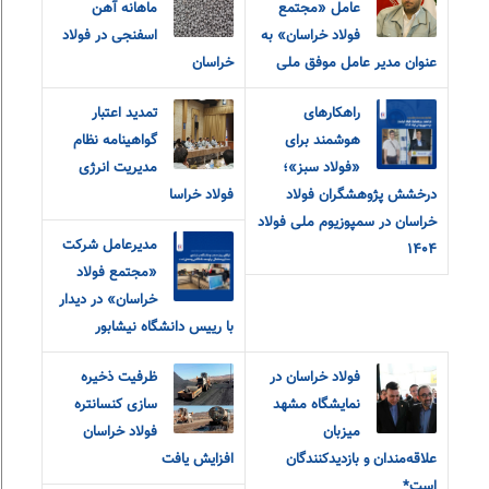
عامل «مجتمع
ماهانه آهن
فولاد خراسان» به
اسفنجی در فولاد
عنوان مدیر عامل موفق ملی
خراسان
راهکارهای
تمدید اعتبار
هوشمند برای
گواهینامه نظام
«فولاد سبز»؛
مدیریت انرژی
درخشش پژوهشگران فولاد
فولاد خراسا
خراسان در سمپوزیوم ملی فولاد
مدیرعامل شرکت
۱۴۰۴
«مجتمع فولاد
خراسان» در دیدار
با رییس دانشگاه نیشابور
فولاد خراسان در
ظرفیت ذخیره
نمایشگاه مشهد
سازی کنسانتره
میزبان
فولاد خراسان
علاقه‌مندان و‌ بازدیدکنندگان
افزایش یافت
است*