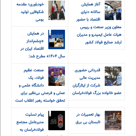
آغاز همایش
خودباوری؛ مقدمه
سالانه دنیای
شکوفایی تولید
اقتصاد با حضور
بومی
معاون وزیر صنعت و رییس
در همایش
هیات عامل ایمیدرو و مدیران
«چشم‌انداز
ارشد صنایع فولاد کشور
اقتصاد ایران در
سال ۱۴۰۴» مطرح شد:
قدردانی حضوری
صنعت عظیم
مدیریت عالی
فولاد، یک
شرکت از ایثارگران
دانشگاه علمی و
عضو خانواده‌ بزرگ‌ فولادخراسان
عملی و فرصتی بی‌نظیر برای
تحقق خواسته رهبر انقلاب است
بهار تعمیرات در
پیام‌ ‌تسلیت
تابستان بی برق
مدیرعامل مجتمع
فولاد‌خراسان به