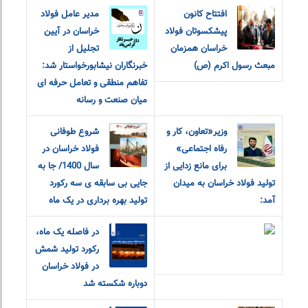
افتتاح کانون
مدیر عامل فولاد
پیشکسوتان فولاد
خراسان در آیین
خراسان همزمان
تجلیل از
مبعث رسول اکرم (ص)
خبرنگاران نیشابورخواستار شد:
تفاهم منطقی و تعامل حرفه ای
میان صنعت و رسانه
وزیر«تعاون، کار و
شروع طوفانی
رفاه اجتماعی»
فولاد خراسان در
برای مانع زدایی از
سال 1400/ جا به
تولید فولاد خراسان به میدان
جایی بی سابقه ی سه رکورد
آمد:
تولید بهره برداری در یک ماه
در فاصله یک ماه،
رکورد تولید شمش
در فولاد خراسان
دوباره شکسته شد