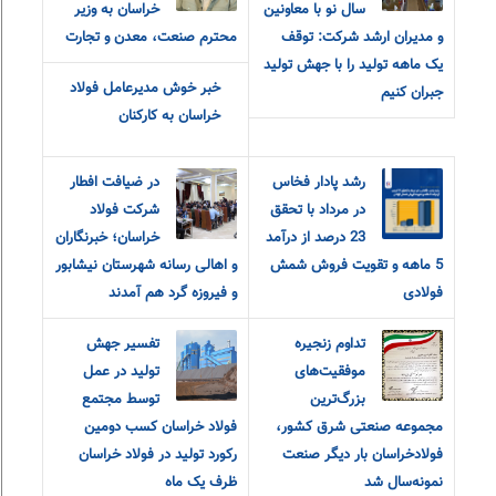
سال نو با معاونين
خراسان به وزیر
و مديران ارشد شرکت: توقف
محترم صنعت، معدن و تجارت
یک ماهه تولید را با جهش تولید
خبر خوش مدیرعامل فولاد
جبران کنیم
خراسان به کارکنان
رشد پادار فخاس
در ضیافت افطار
در مرداد با تحقق
شرکت فولاد
23 درصد از درآمد
خراسان؛ خبرنگاران
5 ماهه و تقویت فروش شمش
و اهالی رسانه شهرستان نیشابور
فولادی
و فیروزه گرد هم آمدند
تداوم زنجیره
تفسیر جهش
موفقیت‌های
تولید در عمل
بزرگ‌ترین
توسط مجتمع
مجموعه صنعتی شرق کشور،
فولاد خراسان کسب دومین
فولادخراسان بار دیگر صنعت
رکورد تولید در فولاد خراسان
نمونه‌سال شد
ظرف یک ماه