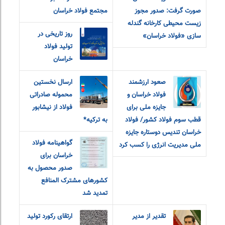
صورت گرفت: صدور مجوز
مجتمع فولاد خراسان
زیست محیطی کارخانه گندله
روز تاریخی در
سازی «فولاد خراسان»
تولید فولاد
خراسان
صعود ارزشمند
ارسال نخستین
فولاد خراسان و
محموله صادراتی
جایزه ملی برای
فولاد از نیشابور
قطب سوم فولاد کشور/ فولاد
به ترکیه*
خراسان تندیس دوستاره جایزه
گواهینامه فولاد
ملی مدیریت انرژی را کسب کرد
خراسان برای
صدور محصول به
کشورهای مشترک المنافع
تمدید شد
تقدیر از مدیر
ارتقای رکورد تولید