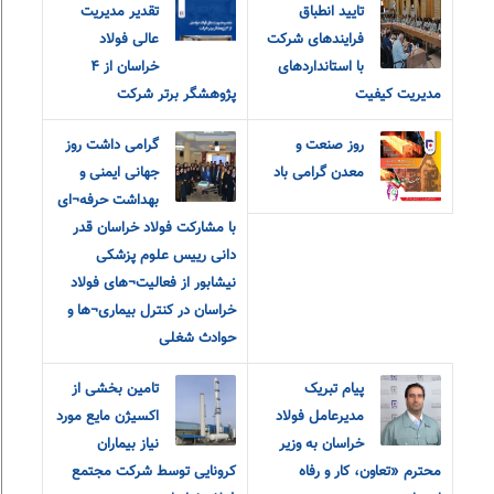
تایید انطباق
تقدیر مدیریت
فرایندهای شرکت
عالی فولاد
با استانداردهای
خراسان از ۴
مدیریت کیفیت
پژوهشگر برتر شرکت
روز صنعت و
گرامی داشت روز
معدن گرامی باد
جهانی ایمنی و
بهداشت حرفه¬ای
با مشارکت فولاد خراسان قدر
دانی رییس علوم پزشکی
نیشابور از فعالیت¬های فولاد
خراسان در کنترل بیماری¬ها و
حوادث شغلی
پیام تبریک
تامین بخشی از
مدیرعامل فولاد
اکسیژن مایع مورد
خراسان به وزیر
نیاز بیماران
محترم «تعاون، کار و رفاه
کرونایی توسط شرکت مجتمع