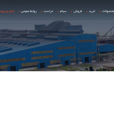
حصولات
خرید
فروش
سهام
حراست
روابط عمومی
اخبار و روید