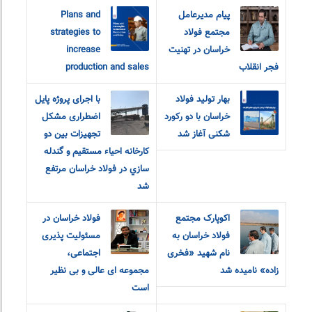
پیام مدیرعامل
Plans and
مجتمع فولاد
strategies to
خراسان در تهنیت
increase
فجر انقلاب
production and sales
بهار تولید فولاد
با اجرای پروژه پایل
خراسان با‌ دو رکورد
اضطراری مشکل
شکنی آغاز شد
تجهيزات بين دو
كارخانه احياء مستقيم و گندله
سازي در فولاد خراسان مرتفع
شد
اکوپارک مجتمع
فولاد خراسان در
فولاد خراسان به
مسئولیت پذیری
نام شهید «فخری
اجتماعی،
زاده» نامیده شد
مجموعه ای عالی و بی نظیر
است