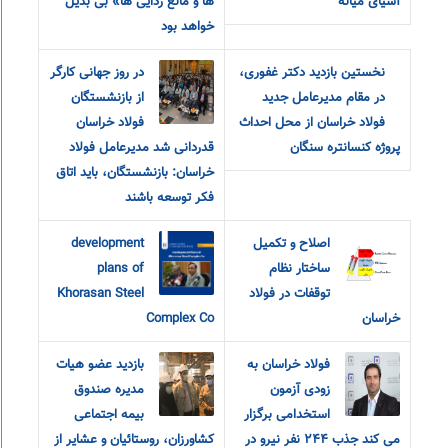
آسیای میانه
ها و مانع زدایی ها» بی بدیل
خواهد بود
نخستین بازدید دکتر غفوری،
در روز جهانی کارگر
در مقام مدیرعامل جدید
از بازنشستگان
فولاد خراسان از محل احداث
فولاد خراسان
پروژه کنسانتره سنگان
قدردانی شد مدیرعامل فولاد
خراسان: بازنشستگان، باید اتاق
فکر توسعه باشند
اصلاح و تکمیل
development
ساختار نظام
plans of
توقفات در فولاد
Khorasan Steel
خراسان
Complex Co
فولاد خراسان به
بازدید عضو هیات
زودی آزمون
مدیره صندوق
استخدامی برگزار
بیمه اجتماعی
می کند جذب ٢۴۴ نفر نیرو در
کشاورزان، روستائیان و عشایر از