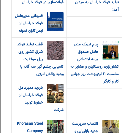
تولید فولاد خراسان به میدان
فولادسازی در فولاد خراسان
آمد:
قدردانی مدیرعامل
فولاد خراسان از
ایمن‌کاران نمونه
پیام تبریک مدیر
قطب تولید فولاد
عامل صندوق
شرق کشور روی
بیمه اجتماعی
ریل موفقیت
کشاورزان، روستائیان و عشایر به
کامیابی چشم گیر سه گانه با
مناسبت ۱۱ اردیبهشت روز جهانی
وجود چالش انرژی
کار و کارگر
بازدید مدیرعامل
فولاد خراسان از
خطوط تولید
شرکت
انتصاب سرپرست
Khorasan Steel
جدید بازاریابی و
Company