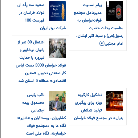
پیام‌ ‌تسلیت
صعود سه پلّه ای
مدیرعامل مجتمع
فولاد خراسان در
فولاد‌خراسان به
فهرست 100
مناسبت رحلت حضرت
شرکت برتر ایران
رسول(ص) و سبط اکبر ایشان،
اشتغال 30 نفر از
امام مجتبی(ع)
بانوان نیشابور و
فیروزه با حمایت
فولاد خراسان 3000 دست لباس
کار صنعتی تحویل «معین
اقتصادی» منطقه 5 استان شد
تشکیل کارگروه
نائب رئیس
ویژه برای پیگیری
«صندوق بیمه
تولید «دانش
اجتماعی
بنیان» در مجتمع فولاد خراسان
کشاورزان، روستائیان و عشایر»:
نگاه ما به «مجتمع فولاد
خراسان»، نگاه ملی است