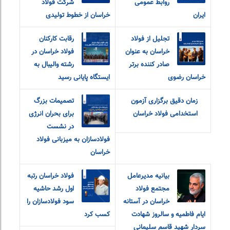
روابط عمومی
شرکت فولاد
ایران
خراسان از خطوط تولیدی
تجلیل از فولاد
رقابت کارکنان
خراسان به عنوان
فولاد خراسان در
صادر کننده برتر
رشته والیبال به
خراسان رضوی
ایستگاه پایانی رسید
زمان دقیق برگزاری آزمون
تصمیمات بزرگ
استخدامی فولاد خراسان
برای بحران انرژی
در نشست
فولادسازان به میزبانی فولاد
خراسان
بیانیه مدیرعامل
فولاد خراسان رتبه
مجتمع فولاد
اول رشد حاشیه
خراسان در آستانه
سود فولادسازان را
ایام فاطمیه و سالروز شهادت
کسب کرد
سردار شهید قاسم سلیمانی