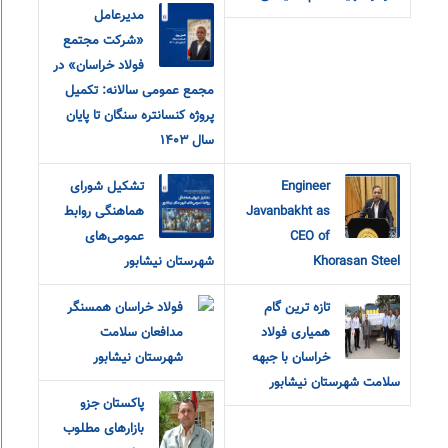
مدیرعامل
«شرکت مجتمع
فولاد خراسان» در
مجمع عمومی سالانه: تکمیل
پروژه کنسانتره سنگان تا پایان
سال ۱۴۰۳
Engineer
تشکیل شورای
Javanbakht as
هماهنگی روابط
CEO of
عمومی‌های
Khorasan Steel
شهرستان نیشابور
تازه ترین گام
فولاد خراسان همسنگر
همیاری فولاد
مدافعان سلامت
خراسان با جبهه
شهرستان نیشابور
سلامت شهرستان نیشابور
پاکستان جزو
بازارهای مطلوب