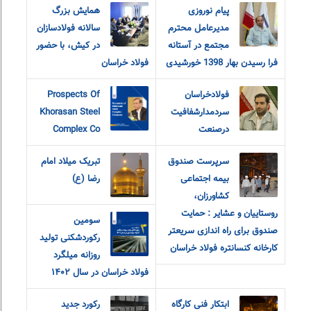
پیام نوروزی
همایش بزرگ
مدیرعامل محترم
سالانه فولادسازان
مجتمع در آستانه
در کیش، با حضور
فرا رسیدن بهار 1398 خورشیدی
فولاد خراسان
فولادخراسان
Prospects Of
سردمدارشفافیت
Khorasan Steel
درصنعت
Complex Co
سرپرست صندوق
تبریک میلاد امام
بیمه اجتماعی
رضا (ع)
کشاورزان،
روستاییان و عشایر : حمایت
سومین
صندوق برای راه اندازی سریعتر
رکوردشکنی تولید
کارخانه کنسانتره فولاد خراسان
روزانه میلگرد
فولاد خراسان در سال ۱۴۰۲
ابتکار فنی کارگاه
رکورد جدید