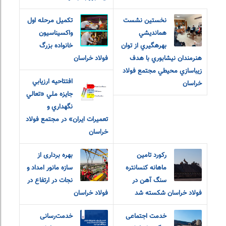
نخستين نشست
تکمیل مرحله اول
همانديشي
واکسیناسیون
بهرهگيري از توان
خانواده بزرگ
هنرمندان نيشابوري با هدف
فولاد خراسان
زيباسازي محيطي مجتمع فولاد
افتتاحيه ارزيابي
خراسان
جايزه ملي «تعالي
نگهداري و
تعميرات ايران» در مجتمع فولاد
خراسان
رکورد تامین
بهره برداری از
ماهانه کنسانتره
سازه مانور امداد و
سنگ آهن در
نجات در ارتفاع در
فولاد خراسان شکسته شد
فولاد خراسان
خدمت اجتماعی
خدمت‌رسانی