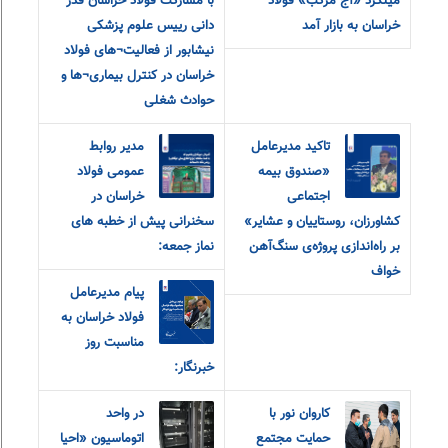
میلگرد «آج مرکب» فولاد
با مشارکت فولاد خراسان قدر
خراسان به بازار آمد
دانی رییس علوم پزشکی
نیشابور از فعالیت¬های فولاد
خراسان در کنترل بیماری¬ها و
حوادث شغلی
تاکید مدیرعامل
مدیر روابط
«صندوق بیمه‌
عمومی فولاد
اجتماعی
خراسان در
کشاورزان، روستاییان و عشایر»
سخنرانی پیش از خطبه های
بر راه‌اندازی پروژه‌ی سنگ‌آهن
نماز جمعه:
خواف
پیام مدیرعامل
فولاد خراسان به
مناسبت روز
خبرنگار:
کاروان نور با
در واحد
حمایت مجتمع
اتوماسیون «احیا