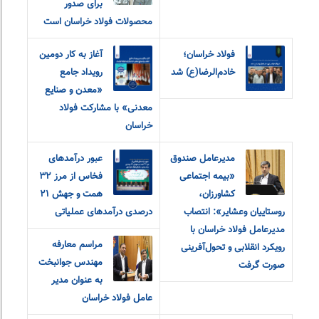
برای صدور
محصولات فولاد خراسان است
فولاد خراسان؛
آغاز به کار دومین
خادم‌الرضا(ع) شد
رویداد جامع
«معدن و‌ صنایع
معدنی» با مشارکت فولاد
خراسان
مدیرعامل صندوق
عبور درآمدهای
«بیمه اجتماعی
فخاس از مرز ۳۲
کشاورزان،
همت و جهش ۲۱
روستاییان و‌عشایر»: انتصاب
درصدی درآمدهای عملیاتی
مدیرعامل فولاد خراسان با
مراسم معارفه
رویکرد انقلابی و تحول‌آفرینی
مهندس جوانبخت
صورت گرفت
به عنوان مدیر
عامل فولاد خراسان