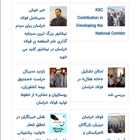
KSC
خبر خوش
Contribution in
مدیرعامل فولاد
Developing the
خراسان برای مردم
National Corridor
نیشابور بزرگ ترین سرمایه
گذاری عام المنفعه ی فولاد
خراسان در نیشابور کلید می
خورد
امکان تشکيل
بازدید مدیرکل
«خانه هلال» در
حراست «صندوق
فولاد خراسان
بیمه کشاورزان،
بررسي شد
روستاییان و عشایر» از خطوط
تولید فولاد خراسان
فولاد خراسان
نقش خبرنگاران در
میزبان بازرگانان
تحقق شعار
تاجیکستان و
«تولید، پشتیبانی