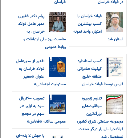
در فولاد خراسان
خراسان
فولاد خراسان با
پیام دکتر غفوری
کسب بیشترین
مدیر عامل فولاد
امتیاز، واحد نمونه
خراسان، به
استان شد
مناسبت روز ملی ارتباطات و
روابط عمومی
کسب استاندارد
تقدیر از مدیرعامل
کیفیت صادراتی
فولاد خراسان به
منطقه خلیج
عنوان «سفیر
فارس توسط فولاد خراسان
مسئولیت اجتماعی»
تداوم زنجیره
تصویب ۳۰۰ریال
موفقیت‌های
سود به ازای هر
بزرگ‌ترین
سهم در مجمع
مجموعه صنعتی شرق کشور،
عمومی سالانه «فخاس»
فولادخراسان بار دیگر صنعت
با جهش 2 پله¬ای
نمونه‌سال شد