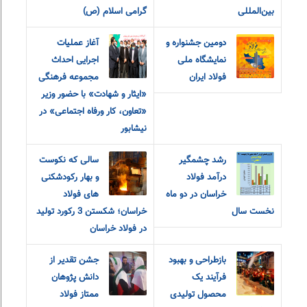
بین‌المللی
گرامی اسلام (ص)
دومین جشنواره و
آغاز عملیات
نمایشگاه ملی
اجرایی احداث
فولاد ایران
مجموعه فرهنگی
«ایثار و شهادت» با حضور وزیر
«تعاون، کار و‌رفاه اجتماعی» در
نیشابور
رشد چشمگیر
سالی که نکوست
درآمد فولاد
و بهار رکودشکنی
خراسان در دو ماه
های فولاد
نخست سال
خراسان؛ شکستن 3 رکورد تولید
در فولاد خراسان
بازطراحی و بهبود
جشن تقدیر از
فرآیند یک
دانش پژوهان
محصول تولیدی
ممتاز فولاد