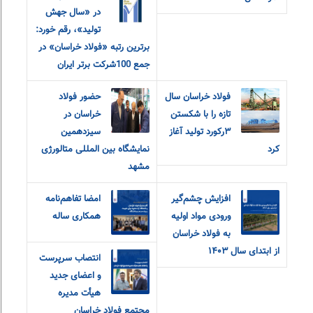
در «سال جهش
تولید»، رقم خورد:
برترین رتبه «فولاد خراسان» در
جمع 100شرکت برتر ایران
فولاد خراسان سال
حضور فولاد
تازه را با شکستن
خراسان در
۳رکورد تولید آغاز
سیزدهمین
کرد
نمایشگاه بین المللی متالورژی
مشهد
افزایش چشم‌گیر
امضا تفاهم‌نامه
ورودی مواد اولیه
همکاری ساله
به فولاد خراسان
از ابتدای سال ۱۴۰۳
انتصاب سرپرست
و اعضای جدید
هیأت مدیره
مجتمع فولاد خراسان