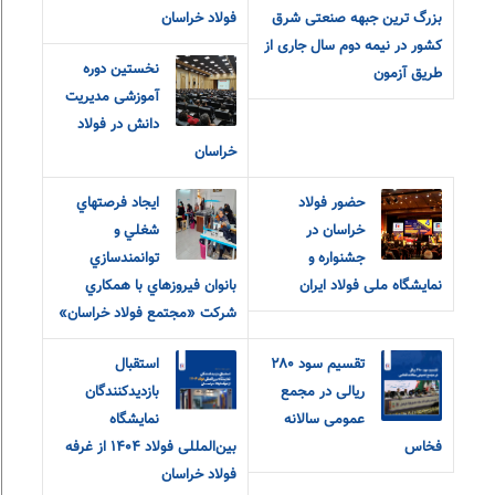
بزرگ ترین جبهه صنعتی شرق
فولاد خراسان
کشور در نیمه دوم سال جاری از
نخستین دوره
طریق آزمون
آموزشی مدیریت
دانش در فولاد
خراسان
حضور فولاد
ايجاد فرصتهاي
خراسان در
شغلي و
جشنواره و
توانمندسازي
نمایشگاه ملی فولاد ایران
بانوان فيروزهاي با همکاري
شرکت «مجتمع فولاد خراسان»
تقسیم سود ۲۸۰
استقبال
ریالی در مجمع
بازدیدکنندگان
عمومی سالانه
نمایشگاه
فخاس
بین‌المللی فولاد ۱۴۰۴ از غرفه
فولاد خراسان