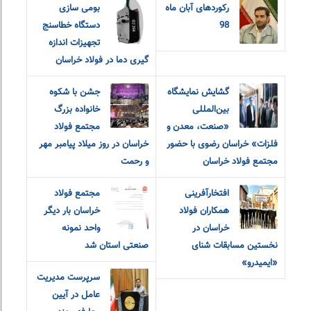
رکوردهای آبان ماه
بومی سازی
98
دستگاه خطاسنج
تجهیزات اندازه
گیری دما در فولاد خراسان
گشایش نمایشگاه
جشن با شکوه
بین‌المللی
خانواده بزرگ
«صنعت، معدن و
مجتمع فولاد
فلزات» خراسان رضوی با حضور
خراسان در روز میلاد پیامبر مهر
مجتمع فولاد خراسان
و رحمت
افتخارآفرینی
مجتمع فولاد
همکاران فولاد
خراسان بار دیگر
خراسان در
واحد نمونه
نخستین مسابقات شنای
صنعتی استان شد
«ایمیدرو»
سرپرست مدیریت
عامل در آیین