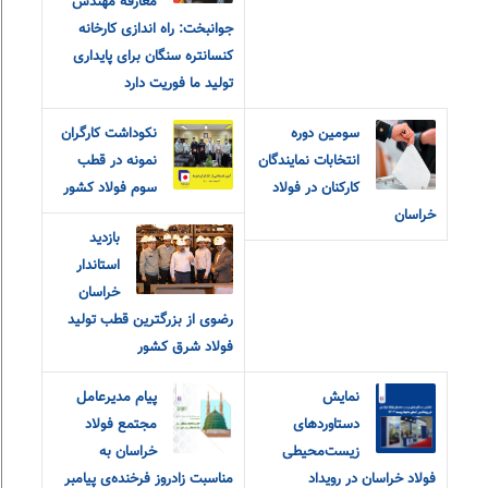
معارفه مهندس
جوانبخت: راه اندازی کارخانه
کنسانتره سنگان برای پایداری
تولید ما فوریت دارد
سومین دوره
نکوداشت کارگران
انتخابات نمایندگان
نمونه در قطب
کارکنان در فولاد
سوم فولاد کشور
خراسان
بازدید
استاندار
خراسان
رضوی از بزرگترین قطب تولید
فولاد شرق کشور
نمایش
پیام مدیرعامل
دستاوردهای
مجتمع فولاد
زیست‌محیطی
خراسان به
فولاد خراسان در رویداد
مناسبت زادروز فرخنده‌ی پیامبر