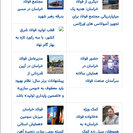
دیگری از فولاد
مجتمع فولاد
خراسان: هدیه یک
خراسان در مسیر
میلیاردریالی مجتمع فولاد برای
بدرقه رهبر شهید
تجهیز آمبولانس های اورژانس
قطب تولید فولاد شرق
کشور، با سه رکورد تازه به
بهار گام نهاد
حضور فولاد
مدیرعامل فولاد
خراسان در
خراسان در آیین
همایش سالانه
قدردانی از
سرآمدان صنعت فولاد
پیشنهادات برتر سال: نظام بهبود
باید معطوف به «بومی سازی»
و «تضمین پایداری تولید» باشد
کمک ویژه
فولاد خراسان
«خانواده فولاد
میزبان سومین
خراسان» به
«همایش استانی
هموطنان سیل زده کمک
کمیته بومی سازی زنجیره آهن