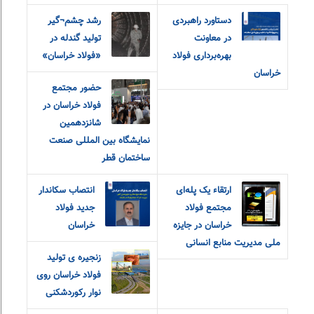
دستاورد راهبردی
رشد چشم¬گیر
در معاونت
تولید گندله در
بهره‌برداری فولاد
«فولاد خراسان»
خراسان
حضور مجتمع
فولاد خراسان در
شانزدهمین
نمایشگاه بین المللی صنعت
ساختمان قطر
ارتقاء یک پله‌ای
انتصاب سکاندار
مجتمع فولاد
جدید فولاد
خراسان در جایزه
خراسان
ملی مدیریت منابع انسانی
زنجیره ی تولید
فولاد خراسان روی
نوار رکوردشکنی