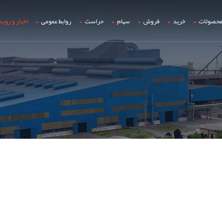
حصولات
خرید
فروش
سهام
حراست
روابط عمومی
اخبار و روید